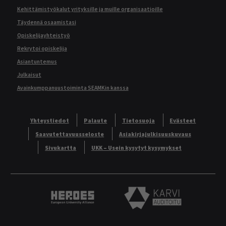
Kehittämistyökalut yrityksille ja muille organisaatioille
Täydennä osaamistasi
Opiskelijayhteistyö
Rekrytoi opiskelija
Asiantuntemus
Julkaisut
Avainkumppanuustoiminta SEAMKin kanssa
Yhteystiedot
Palaute
Tietosuoja
Evästeet
Saavutettavuusseloste
Asiakirjajulkisuuskuvaus
Sivukartta
UKK – Usein kysytyt kysymykset
Heroes European University Alliance logo
Karvi Auditoitu logo