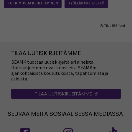
TUTKIMUS JA KEHITTÄMINEN
TYÖELÄMÄYHTEISTYÖ
Tilaa RSS-feed
TILAA UUTISKIRJEITÄMME
SEAMK tuottaa uutiskirjeitä eri aiheista.
Uutiskirjeemme ovat koosteita SEAMKin
ajankohtaisista koulutuksista, tapahtumista ja
asioista.
TILAA UUTISKIRJEITÄMME
(AVAUTUU UUT
SEURAA MEITÄ SOSIAALISESSA MEDIASSA
Seuraa meitä sosiaalisessa mediassa: SEAMK
Seuraa meitä sosiaalise
Seu