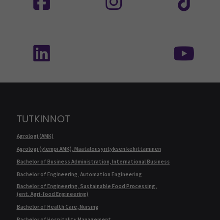
Seuraa meitä sosiaalisessa mediassa: SEAMK 
Seu
TUTKINNOT
Agrologi (AMK)
Agrologi (ylempi AMK), Maatalousyrityksen kehittäminen
Bachelor of Business Administration, International Business
Bachelor of Engineering, Automation Engineering
Bachelor of Engineering, Sustainable Food Processing,
(ent. Agri-food Engineering)
Bachelor of Health Care, Nursing
Bachelor of Hospitality Management