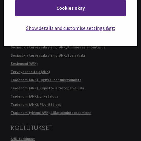
Restonomi (AMK)
Cookies okay
Restonomi (ylempi AMK), Ruokaketjun kehittäminen
Sairaanhoitaja (AMK)
Show details and customise settings &gt;
Sosiaali- ja terveysala ylempi AMK, Ikääntymisen asiantuntija
Sosiaali- ja terveysala ylempi AMK, Kehittäminen ja johtaminen
Sosiaali- ja terveysala ylempi AMK, Kliininen asiantuntijuus
Sosiaali- ja terveysala ylempi AMK, Sosiaaliala
Sosionomi (AMK)
Terveydenhoitaja (AMK)
Tradenomi (AMK), Digitaalinen liiketoiminta
Tradenomi (AMK), Kirjasto- ja tietopalveluala
Tradenomi (AMK), Liiketalous
Tradenomi (AMK), Pk-yrittäjyys
Tradenomi (ylempi AMK), Liiketoimintaosaaminen
KOULUTUKSET
AMK-tutkinnot