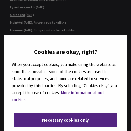
Fysioterapeutti (AMK)
Geronomi (AMK)
Insinööri (AMK), Automaatiotekniikka
Insinööri (AMK), Bio- ja elintarviketekniikka
Insinööri (AMK), Konetekniikka,
kone- ja tuotantotekniikka tai auto- ja työkonetekniikka
Insinööri (AMK), Rakennustekniikka
Cookies are okay, right?
Insinööri (AMK), Tietotekniikka
When you accept cookies, you make using the website as
Insinööri (ylempi AMK), Automaatiotekniikka
smooth as possible. Some of the cookies are used for
Insinööri (ylempi AMK), Rakentaminen
statistical purposes, and some are related to services
Insinööri (ylempi AMK), Ruokaketjun kehittäminen
provided by third parties. By selecting "Cookies okay" you
Insinööri (ylempi AMK), Teknologiaosaamisen johtaminen
accept the use of cookies.
More information about
Kulttuurituottaja (AMK)
cookies
.
Kulttuurituottaja (ylempi AMK)
Master of Business Administration, International Business Management
Master of Social Services and Health Care, Development and
Necessary cookies only
Management
Rakennusmestari (AMK), Rakennustekniikka