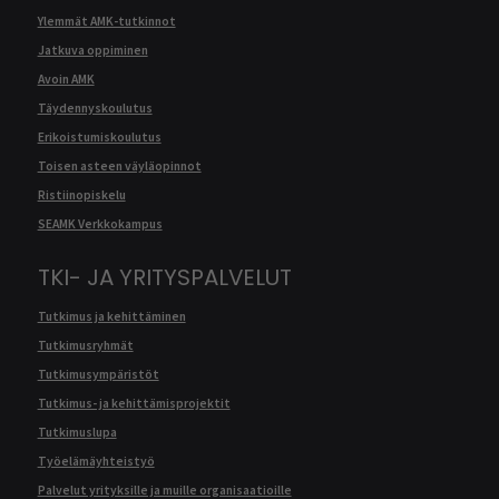
Ylemmät AMK-tutkinnot
Jatkuva oppiminen
Avoin AMK
Täydennyskoulutus
Erikoistumiskoulutus
Toisen asteen väyläopinnot
Ristiinopiskelu
SEAMK Verkkokampus
TKI- JA YRITYSPALVELUT
Tutkimus ja kehittäminen
Tutkimusryhmät
Tutkimusympäristöt
Tutkimus- ja kehittämisprojektit
Tutkimuslupa
Työelämäyhteistyö
Palvelut yrityksille ja muille organisaatioille