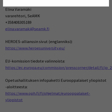
Elina Varamäki
vararehtori, SeAMK
+358408305189
elina.varamaki@seamk.fi
HEROES-allianssin sivut (englanniksi):
https://www.heroesuniversity.eu/
EU-komission tiedote valinnoista:
https://ec.europa.eu/commission/presscorner/detail/fi/ip_
Opetushallituksen infopaketti Eurooppalaiset yliopistot
-aloitteesta:
https://www.oph.fi/fi/ohjelmat/eurooppalaiset-
yliopistot