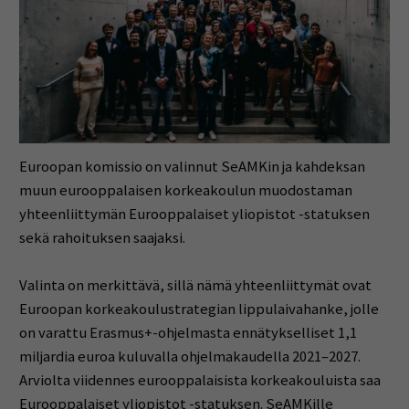
Euroopan komissio on valinnut SeAMKin ja kahdeksan
muun eurooppalaisen korkeakoulun muodostaman
yhteenliittymän Eurooppalaiset yliopistot -statuksen
sekä rahoituksen saajaksi.
Valinta on merkittävä, sillä nämä yhteenliittymät ovat
Euroopan korkeakoulustrategian lippulaivahanke, jolle
on varattu Erasmus+-ohjelmasta ennätykselliset 1,1
miljardia euroa kuluvalla ohjelmakaudella 2021–2027.
Arviolta viidennes eurooppalaisista korkeakouluista saa
Eurooppalaiset yliopistot -statuksen. SeAMKille