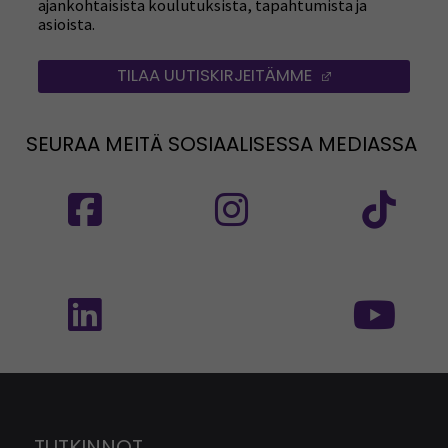
ajankohtaisista koulutuksista, tapahtumista ja
asioista.
TILAA UUTISKIRJEITÄMME
(AVAUTUU UUT
SEURAA MEITÄ SOSIAALISESSA MEDIASSA
Seuraa meitä sosiaalisessa mediassa: SEAMK
Seuraa meitä sosiaalise
Seu
Seuraa meitä sosiaalisessa mediassa: SEAMK 
Seu
TUTKINNOT