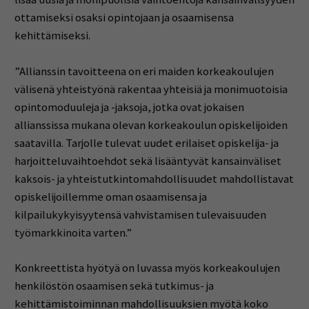
ottamiseksi osaksi opintojaan ja osaamisensa
kehittämiseksi.
”Allianssin tavoitteena on eri maiden korkeakoulujen
välisenä yhteistyönä rakentaa yhteisiä ja monimuotoisia
opintomoduuleja ja -jaksoja, jotka ovat jokaisen
allianssissa mukana olevan korkeakoulun opiskelijoiden
saatavilla. Tarjolle tulevat uudet erilaiset opiskelija- ja
harjoitteluvaihtoehdot sekä lisääntyvät kansainväliset
kaksois- ja yhteistutkintomahdollisuudet mahdollistavat
opiskelijoillemme oman osaamisensa ja
kilpailukykyisyytensä vahvistamisen tulevaisuuden
työmarkkinoita varten.”
Konkreettista hyötyä on luvassa myös korkeakoulujen
henkilöstön osaamisen sekä tutkimus- ja
kehittämistoiminnan mahdollisuuksien myötä koko