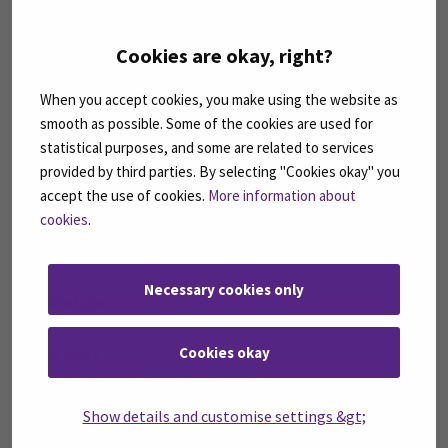
alueelle.
Cookies are okay, right?
”SeAMKin opettajille ja muille henkilökunnan jäsenille
allianssi tarjoaa entistä vahvemmin tilaisuuksia saada
When you accept cookies, you make using the website as
uusia kehittämistyökaluja eri maiden parhaista
smooth as possible. Some of the cookies are used for
käytänteistä. Eurooppalaiset yliopistot -allianssiin
statistical purposes, and some are related to services
provided by third parties. By selecting "Cookies okay" you
mukaanpääsy on merkityksellistä myös TKI-toimintojen
accept the use of cookies.
More information about
kannalta, koska on selkeästi nähtävissä sitä, että osa
cookies
.
kovasti kilpaillusta tutkimusrahoituksesta suuntautuu
entistä vahvemmin alliansseille”, Arola näkee.
Necessary cookies only
Lisätietoja:
Cookies okay
Marjo Arola
kansainvälisyyspäällikkö, SeAMK
+358408304216
Show details and customise settings &gt;
marjo.arola@seamk.fi