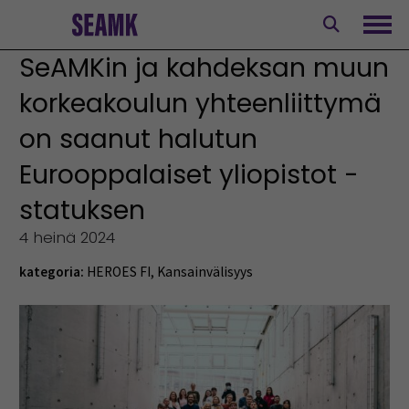
Siirry
sisältöön
Avaa
SeAMKin ja kahdeksan muun
korkeakoulun yhteenliittymä
on saanut halutun
Eurooppalaiset yliopistot -
statuksen
4 heinä 2024
kategoria:
HEROES FI
,
Kansainvälisyys