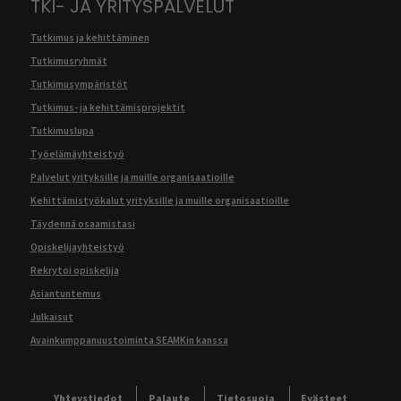
TKI- JA YRITYSPALVELUT
Tutkimus ja kehittäminen
Tutkimusryhmät
Tutkimusympäristöt
Tutkimus- ja kehittämisprojektit
Tutkimuslupa
Työelämäyhteistyö
Palvelut yrityksille ja muille organisaatioille
Kehittämistyökalut yrityksille ja muille organisaatioille
Täydennä osaamistasi
Opiskelijayhteistyö
Rekrytoi opiskelija
Asiantuntemus
Julkaisut
Avainkumppanuustoiminta SEAMKin kanssa
Yhteystiedot
Palaute
Tietosuoja
Evästeet