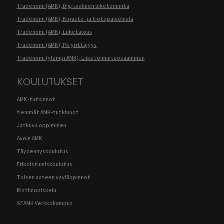
Tradenomi (AMK), Digitaalinen liiketoiminta
Tradenomi (AMK), Kirjasto- ja tietopalveluala
Tradenomi (AMK), Liiketalous
Tradenomi (AMK), Pk-yrittäjyys
Tradenomi (ylempi AMK), Liiketoimintaosaaminen
KOULUTUKSET
AMK-tutkinnot
Ylemmät AMK-tutkinnot
Jatkuva oppiminen
Avoin AMK
Täydennyskoulutus
Erikoistumiskoulutus
Toisen asteen väyläopinnot
Ristiinopiskelu
SEAMK Verkkokampus