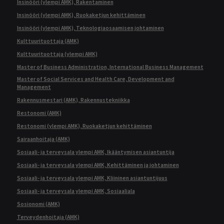
Insinööri (ylempi AMK), Rakentaminen
Insinööri (ylempi AMK), Ruokaketjun kehittäminen
Insinööri (ylempi AMK), Teknologiaosaamisen johtaminen
Kulttuurituottaja (AMK)
Kulttuurituottaja (ylempi AMK)
Master of Business Administration, International Business Management
Master of Social Services and Health Care, Development and
Management
Rakennusmestari (AMK), Rakennustekniikka
Restonomi (AMK)
Restonomi (ylempi AMK), Ruokaketjun kehittäminen
Sairaanhoitaja (AMK)
Sosiaali- ja terveysala ylempi AMK, Ikääntymisen asiantuntija
Sosiaali- ja terveysala ylempi AMK, Kehittäminen ja johtaminen
Sosiaali- ja terveysala ylempi AMK, Kliininen asiantuntijuus
Sosiaali- ja terveysala ylempi AMK, Sosiaaliala
Sosionomi (AMK)
Terveydenhoitaja (AMK)