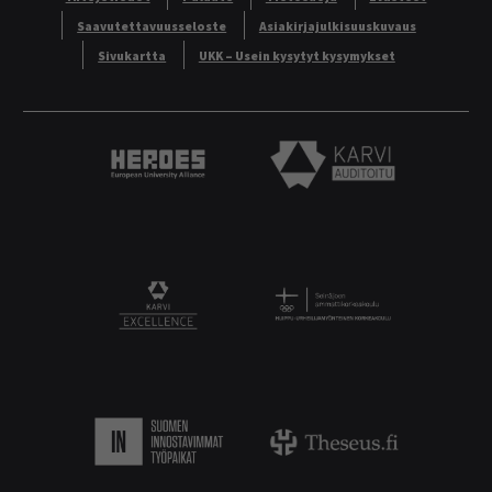
Saavutettavuusseloste
Asiakirjajulkisuuskuvaus
Sivukartta
UKK – Usein kysytyt kysymykset
Heroes European University Alliance logo
Karvi Auditoitu logo
Logo
KARVI Excellence logo.
Suomen innostavimmat työpaikat.
Theseus logo