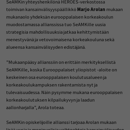
SeAMKin yhteyshenkilönä HEROES-verkostossa
toimivan kansainvälisyyspäällikkö
Marjo Arolan
mukaan
mukanaolo yhdeksän eurooppalaisen korkeakoulun
muodostamassa allianssissa tuo SeAMKille uusia
strategisia mahdollisuuksia jatkaa kehittymistään
menestyvänä ja vetovoimaisena korkeakouluna sekä
alueensa kansainvälisyyden edistäjänä.
”Mukaanpääsy allianssiin on erittäin merkityksellistä
SeAMKille, koska Eurooppalaiset yliopistot -aloite on
keskeinen osa eurooppalaisen koulutusalueen ja
korkeakoulukampuksen rakentamista nyt ja
tulevaisuudessa. Näin pysymme mukana eurooppalaisen
korkeakoulutuksen kilpailukyvyn ja laadun
aallonharjalla”, Arola toteaa.
SeAMKin opiskelijoille allianssi tarjoaa Arolan mukaan
lisää uusia ja monipuolisia vaihtoehtoja kansainvälisyyden