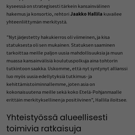
kyseessä on strategisesti tärkein kansainvälinen
hakemus ja konsortio, rehtori
Jaakko Hallila
kuvailee
yhteenliittymän merkitystä.
”Nyt järjestetty hakukierros oli viimeinen, ja kisa
statuksesta oli sen mukainen. Statuksen saaminen
tarkoittaa meille paljon uusia mahdollisuuksia ja muun
muassa kansainvälisiä koulutuspolkuja aina tohtorin
tutkintoon saakka. Uskomme, että nyt syntynyt allianssi
luo myös uusia edellytyksiä tutkimus- ja
kehittämistoiminnallemme, joten asia on
kokonaisuutena meille sekä koko Etelä-Pohjanmaalle
erittäin merkityksellinen ja positiivinen”, Hallila iloitsee.
Yhteistyössä alueellisesti
toimivia ratkaisuja