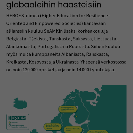
globaaleihin haasteisiin
HEROES-nimeä (Higher Education for Resilience-
Oriented and Empowered Societies) kantavaan
allianssiin kuuluu SeAMKin lisäksi korkeakouluja
Belgiasta, Tšekistä, Tanskasta, Saksasta, Liettuasta,
Alankomaista, Portugalista ja Ruotsista. Siihen kuuluu
myös muita kumppaneita Albaniasta, Ranskasta,
Kreikasta, Kosovosta ja Ukrainasta. Yhteensä verkostossa
on noin 120 000 opiskelijaa ja noin 14 000 työntekijää.