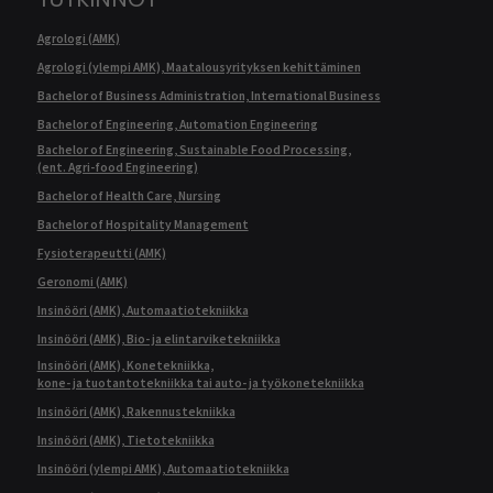
Agrologi (AMK)
Agrologi (ylempi AMK), Maatalousyrityksen kehittäminen
Bachelor of Business Administration, International Business
Bachelor of Engineering, Automation Engineering
Bachelor of Engineering, Sustainable Food Processing,
(ent. Agri-food Engineering)
Bachelor of Health Care, Nursing
Bachelor of Hospitality Management
Fysioterapeutti (AMK)
Geronomi (AMK)
Insinööri (AMK), Automaatiotekniikka
Insinööri (AMK), Bio- ja elintarviketekniikka
Insinööri (AMK), Konetekniikka,
kone- ja tuotantotekniikka tai auto- ja työkonetekniikka
Insinööri (AMK), Rakennustekniikka
Insinööri (AMK), Tietotekniikka
Insinööri (ylempi AMK), Automaatiotekniikka