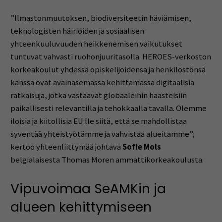
”Ilmastonmuutoksen, biodiversiteetin häviämisen,
teknologisten häiriöiden ja sosiaalisen
yhteenkuuluvuuden heikkenemisen vaikutukset
tuntuvat vahvasti ruohonjuuritasolla. HEROES-verkoston
korkeakoulut yhdessä opiskelijoidensa ja henkilöstönsä
kanssa ovat avainasemassa kehittämässä digitaalisia
ratkaisuja, jotka vastaavat globaaleihin haasteisiin
paikallisesti relevantilla ja tehokkaalla tavalla. Olemme
iloisia ja kiitollisia EU:lle siitä, että se mahdollistaa
syventää yhteistyötämme ja vahvistaa alueitamme”,
kertoo yhteenliittymää johtava
Sofie Mols
belgialaisesta Thomas Moren ammattikorkeakoulusta.
Vipuvoimaa SeAMKin ja
alueen kehittymiseen