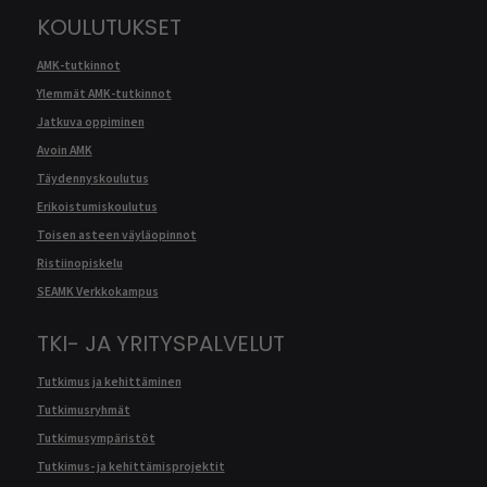
KOULUTUKSET
AMK-tutkinnot
Ylemmät AMK-tutkinnot
Jatkuva oppiminen
Avoin AMK
Täydennyskoulutus
Erikoistumiskoulutus
Toisen asteen väyläopinnot
Ristiinopiskelu
SEAMK Verkkokampus
TKI- JA YRITYSPALVELUT
Tutkimus ja kehittäminen
Tutkimusryhmät
Tutkimusympäristöt
Tutkimus- ja kehittämisprojektit