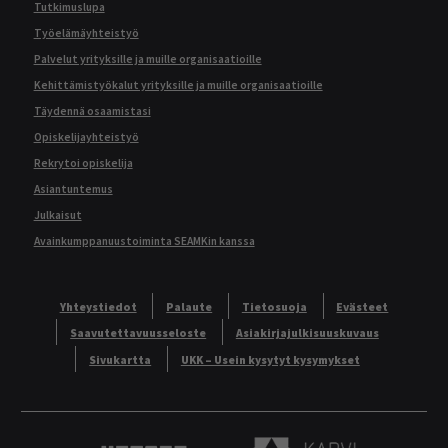
Tutkimuslupa
Työelämäyhteistyö
Palvelut yrityksille ja muille organisaatioille
Kehittämistyökalut yrityksille ja muille organisaatioille
Täydennä osaamistasi
Opiskelijayhteistyö
Rekrytoi opiskelija
Asiantuntemus
Julkaisut
Avainkumppanuustoiminta SEAMKin kanssa
Yhteystiedot
Palaute
Tietosuoja
Evästeet
Saavutettavuusseloste
Asiakirjajulkisuuskuvaus
Sivukartta
UKK – Usein kysytyt kysymykset