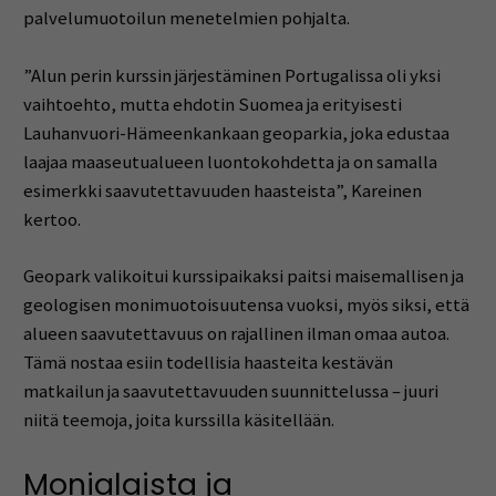
palvelumuotoilun
menetelmien
pohjalta.
”
Alun
perin
kurssin
järjestäminen
Portugalissa
oli
yksi
vaihtoehto,
mutta
ehdotin
Suomea
ja
erityisesti
Lauhanvuori-
Hämeenkankaan
geoparkia,
joka
edustaa
laajaa
maaseutualueen
luontokohdetta
ja
on
samalla
esimerkki
saavutettavuuden
haasteista”
,
Kareinen
kertoo.
Geopark
valikoitui
kurssipaikaksi
paitsi
maisemallisen
ja
geologisen
monimuotoisuutensa
vuoksi,
myös
siksi,
että
alueen
saavutettavuus
on
rajallinen
ilman
omaa
autoa.
Tämä
nostaa
esiin
todellisia
haasteita
kestävän
matkailun
ja
saavutettavuuden
suunnittelussa –
juuri
niitä
teemoja,
joita
kurssilla
käsitellään.
Monialaista
ja