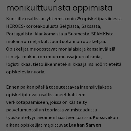
monikulttuurista
oppimista
Kurssille
osallistuu
yhteensä
noin
25
opiskelijaa
viidestä
HEROES-
korkeakoulusta
Belgiasta,
Saksasta,
Portugalista,
Alankomaista
ja
Suomesta.
SEAMKista
mukana
on
neljä
kulttuurituotannon
opiskelijaa.
Opiskelijat
muodostavat
monialaisia
ja
kansainvälisiä
tiimejä:
mukana
on
muun
muassa
journalismia,
logistiikkaa,
tietoliikennetekniikkaa
ja
insinööritieteitä
opiskelevia
nuoria.
Ennen
paikan
päällä
toteutettavaa
intensiivijaksoa
opiskelijat
ovat
osallistuneet
kahteen
verkkotapaamiseen,
joissa
on
käsitelty
palvelumuotoilun
teoriaa
ja
valmistauduttu
työskentelyyn
avoimen
haasteen
parissa.
Kurssiviikon
aikana
opiskelijat
majoittuvat
Lauhan
Sarven