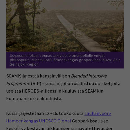
Usvaisen metsän reunasta kiviselle pirunpellolle vievät
pitkospuut Lauhanvuori-Hämeenkangas geoparkissa. Kuva: Visit
Seinäjoki Region
SEAMK
järjestää
kansainvälisen
Blended
Intensive
Programme
(
BIP) –
kurssin,
johon
osallistuu
opiskelijoita
useista HEROES-allianssiin kuuluvista SEAMKin
kumppani
korkeakouluista.
Kurssi
järjestetään
12.–
16.
toukokuuta
Lauhanvuori-
Hämeenkangas
UNESCO
Global
Geoparkissa,
ja
se
keskittyy
kestävän
liikkumisen
ja
saavutettavuuden