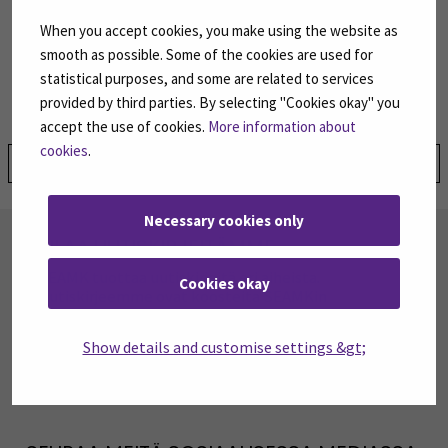
joukko
opiskelijoita
kurssille
osallistuu:
mukana
on
mm.
When you accept cookies, you make using the website as
ukrainalaisia
ja
kiinalaisia
opiskelijoita
eri
partnerimaiden
smooth as possible. Some of the cookies are used for
ryhmissä.
Se
tuo
keskusteluun
monipuolisuutta
ja
statistical purposes, and some are related to services
arvokkaita
näkökulmia”
,
Kareinen
toteaa.
provided by third parties. By selecting "Cookies okay" you
accept the use of cookies.
More information about
cookies
.
Jaa:
Necessary cookies only
TILAA UUTISKIRJEITÄMME
SEAMK tuottaa uutiskirjeitä eri aiheista.
Cookies okay
Uutiskirjeemme ovat koosteita SEAMKin
ajankohtaisista koulutuksista, tapahtumista ja
asioista.
Show details and customise settings &gt;
TILAA UUTISKIRJEITÄMME
(AVAUTUU UUT