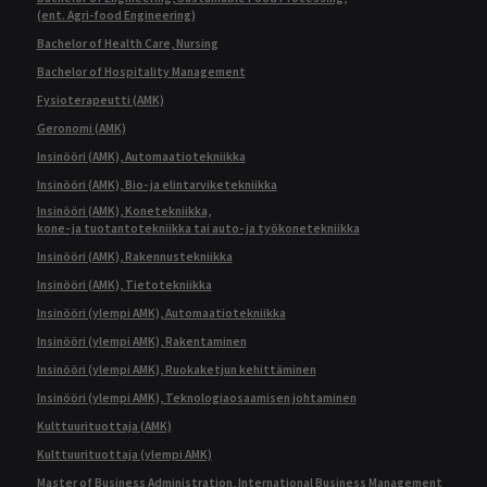
(ent. Agri-food Engineering)
Bachelor of Health Care, Nursing
Bachelor of Hospitality Management
Fysioterapeutti (AMK)
Geronomi (AMK)
Insinööri (AMK), Automaatiotekniikka
Insinööri (AMK), Bio- ja elintarviketekniikka
Insinööri (AMK), Konetekniikka,
kone- ja tuotantotekniikka tai auto- ja työkonetekniikka
Insinööri (AMK), Rakennustekniikka
Insinööri (AMK), Tietotekniikka
Insinööri (ylempi AMK), Automaatiotekniikka
Insinööri (ylempi AMK), Rakentaminen
Insinööri (ylempi AMK), Ruokaketjun kehittäminen
Insinööri (ylempi AMK), Teknologiaosaamisen johtaminen
Kulttuurituottaja (AMK)
Kulttuurituottaja (ylempi AMK)
Master of Business Administration, International Business Management