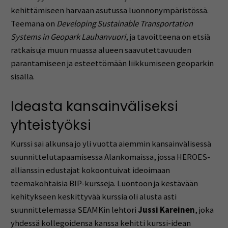
kehittämiseen
harvaan
asutussa
luonnonympäristössä.
Teemana
on
Developing
Sustainable
Transportation
Systems
in
Geopark
Lauhanvuori
,
ja
tavoitteena
on
etsiä
ratkaisuja
muun
muassa
alueen
saavutettavuuden
parantamiseen
ja
esteettömään
liikkumiseen
geoparkin
sisällä.
Ideasta
kansainväliseksi
yhteistyöksi
Kurssi
sai
alkunsa
jo
yli
vuotta
aiemmin
kansainvälisessä
suunnittelutapaamisessa
Alankomaissa,
jossa
HEROES-
allianssin
edustajat
kokoontuivat
ideoimaan
teemakohtaisia
BIP-
kursseja.
Luontoon
ja
kestävään
kehitykseen
keskittyvää
kurssia
oli
alusta
asti
suunnittelemassa
SEAMKin
lehtori
Jussi
Kareinen
,
joka
yhdessä
kollegoidensa
kanssa
kehitti
kurssi-
idean