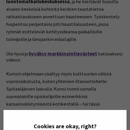
luontomatkailukeskuksessa
,
ja
he
kiertävät
bussilla
alueen
keskeisiä
kohteita
keräten
taustatietoa
ratkaistavakseen
annettuun
haasteeseen.
Työskentely
huipentuu
perjantaina
pitchaustilaisuuteen,
jossa
ryhmät
esittelevät
kehitysideansa
paikallisille
toimijoille
ja
Geoparkin
edustajille.
Ole hyvä ja
hyväksy markkinointievästeet
katsoaksesi
videon.
Kurssin
ohjelmaan
sisältyy
myös
kulttuurien
välistä
vuorovaikutusta,
kuten
yhteinen
iltanuotiohetki
Spitaalijärven
laavulla
.
Kurssi
toimii
samalla
suomalaisille opiskelijoille
esimerkkinä
kansainvälistymisestä
kotikentällä –
tai
tässä
tapauksessa
metsässä.
Cookies are okay, right?
”
On
ollut
ilahduttavaa
nähdä,
miten
monikulttuurinen