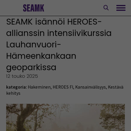
Siirry
sisältöön
Avaa
SEAMK isännöi HEROES-
allianssin intensiivikurssia
Lauhanvuori-
Hämeenkankaan
geoparkissa
12 touko 2025
kategoria:
Hakeminen
,
HEROES FI
,
Kansainvälisyys
,
Kestävä
kehitys