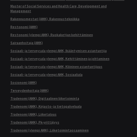
Master of Social Services and Health Care, Development and
Management
Rakennusmestari (AMK), Rakennustekniikka
Restonomi (AMK)
Restonomi (ylempi AMK), Ruokaketjun kehittäminen
Sairaanhoitaja (AMK)
Sosiaali- ja terveysala ylempi AMK, Ikääntymisen asiantuntija
Sosiaali- ja terveysala ylempi AMK, Kehittäminen ja johtaminen
Sosiaali- ja terveysala ylempi AMK, Kliininen asiantuntijuus
Sosiaali- ja terveysala ylempi AMK, Sosiaaliala
Sosionomi (AMK)
Terveydenhoitaja (AMK)
Tradenomi (AMK), Digitaalinen liiketoiminta
Tradenomi (AMK), Kirjasto- ja tietopalveluala
Tradenomi (AMK), Liiketalous
Tradenomi (AMK), Pk-yrittäjyys
Tradenomi (ylempi AMK), Liiketoimintaosaaminen