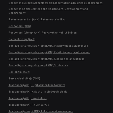
Master of Business Administration, International Business Management
Master of Social Services and Health Care, Development and
Management
Rakennusmestari (AMK), Rakennustekniikka
Restonomi (AMK)
Restonomi (ylempi AMK), Ruokaketjun kehittäminen
Sairaanhoitaja (AMK)
Sosiaali- ja terveysala ylempi AMK, Ikääntymisen asiantuntija
Sosiaali- ja terveysala ylempi AMK, Kehittäminen ja johtaminen
Sosiaali- ja terveysala ylempi AMK, Kliininen asiantuntijuus
Sosiaali- ja terveysala ylempi AMK, Sosiaaliala
Sosionomi (AMK)
Terveydenhoitaja (AMK)
Tradenomi (AMK), Digitaalinen liiketoiminta
Tradenomi (AMK), Kirjasto- ja tietopalveluala
Tradenomi (AMK), Liiketalous
Tradenomi (AMK), Pk-yrittäjyys
Tradenomi (ylempi AMK), Liiketoimintaosaaminen