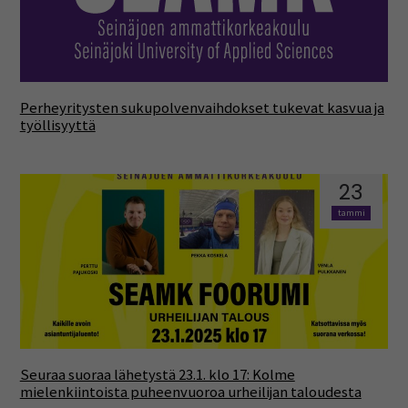
Perheyritysten sukupolvenvaihdokset tukevat kasvua ja
työllisyyttä
23
tammi
Seuraa suoraa lähetystä 23.1. klo 17: Kolme
mielenkiintoista puheenvuoroa urheilijan taloudesta