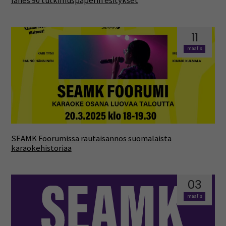
lähes 90 tutkimuspaperin esitykset
11
maalis
SEAMK Foorumissa rautaisannos suomalaista
karaokehistoriaa
03
maalis