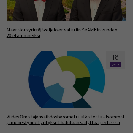
Maatalousyrittäjäveljekset valittiin SeAMKin vuoden
2024 alumneiksi
16
joulu
Viides Omistajanvaihdosbarometri julkistettu - Isommat
ja menestyneet yritykset halutaan säilyttää perheissä