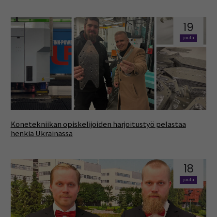
19
joulu
Konetekniikan opiskelijoiden harjoitustyö pelastaa
henkiä Ukrainassa
18
joulu