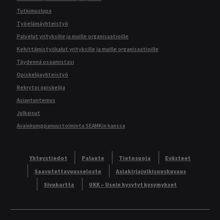
Tutkimuslupa
Työelämäyhteistyö
Palvelut yrityksille ja muille organisaatioille
Kehittämistyökalut yrityksille ja muille organisaatioille
Täydennä osaamistasi
Opiskelijayhteistyö
Rekrytoi opiskelija
Asiantuntemus
Julkaisut
Avainkumppanuustoiminta SEAMKin kanssa
Yhteystiedot
Palaute
Tietosuoja
Evästeet
Saavutettavuusseloste
Asiakirjajulkisuuskuvaus
Sivukartta
UKK – Usein kysytyt kysymykset