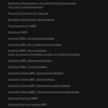
Bachelor of Engineering, Sustainable Food Processing,
(ent. Agri-food Engineering)
Bachelor of Health Care, Nursing
Bachelor of Hospitality Management
Fysioterapeutti (AMK)
Geronomi (AMK)
Insinööri (AMK), Automaatiotekniikka
Insinööri (AMK), Bio- ja elintarviketekniikka
Insinööri (AMK), Konetekniikka,
kone- ja tuotantotekniikka tai auto- ja työkonetekniikka
Insinööri (AMK), Rakennustekniikka
Insinööri (AMK), Tietotekniikka
Insinööri (ylempi AMK), Automaatiotekniikka
Insinööri (ylempi AMK), Rakentaminen
Insinööri (ylempi AMK), Ruokaketjun kehittäminen
Insinööri (ylempi AMK), Teknologiaosaamisen johtaminen
Kulttuurituottaja (AMK)
Kulttuurituottaja (ylempi AMK)