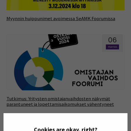
Myynnin huippunimet avoimessa SeAMK Foorumissa
06
marras
Tutkimus: Yritysten omistajanvaihdosten näkymät
parantuneet ja lopettamisaikomukset vähentyneet
31
Cookies are okay, right?