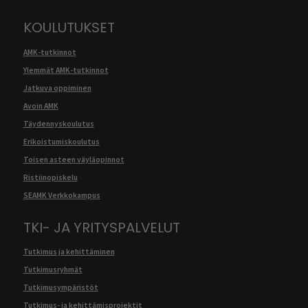
KOULUTUKSET
AMK-tutkinnot
Ylemmät AMK-tutkinnot
Jatkuva oppiminen
Avoin AMK
Täydennyskoulutus
Erikoistumiskoulutus
Toisen asteen väyläopinnot
Ristiinopiskelu
SEAMK Verkkokampus
TKI- JA YRITYSPALVELUT
Tutkimus ja kehittäminen
Tutkimusryhmät
Tutkimusympäristöt
Tutkimus- ja kehittämisprojektit