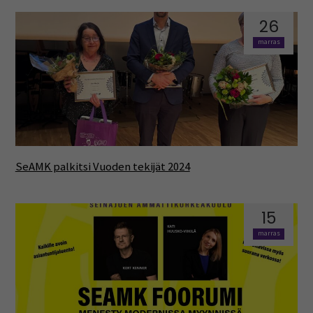
26
marras
SeAMK palkitsi Vuoden tekijät 2024
15
marras