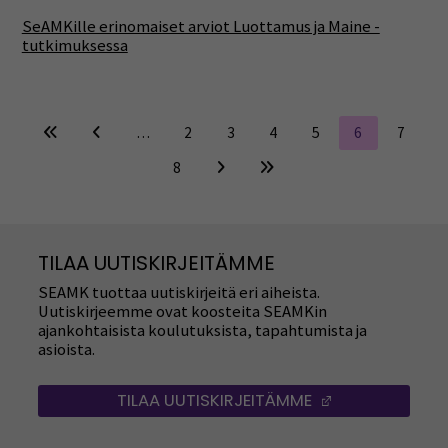
SeAMKille erinomaiset arviot Luottamus ja Maine -
tutkimuksessa
…
2
3
4
5
6
7
8
TILAA UUTISKIRJEITÄMME
SEAMK tuottaa uutiskirjeitä eri aiheista.
Uutiskirjeemme ovat koosteita SEAMKin
ajankohtaisista koulutuksista, tapahtumista ja
asioista.
TILAA UUTISKIRJEITÄMME
(AVAUTUU UUT