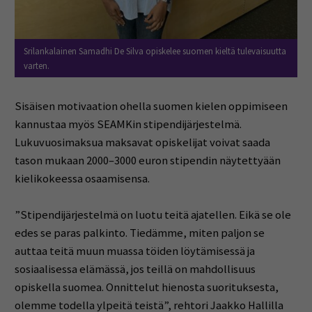
Srilankalainen Samadhi De Silva opiskelee suomen kieltä tulevaisuutta
varten.
Sisäisen motivaation ohella suomen kielen oppimiseen
kannustaa myös SEAMKin stipendijärjestelmä.
Lukuvuosimaksua maksavat opiskelijat voivat saada
tason mukaan 2000–3000 euron stipendin näytettyään
kielikokeessa osaamisensa.
”Stipendijärjestelmä on luotu teitä ajatellen. Eikä se ole
edes se paras palkinto. Tiedämme, miten paljon se
auttaa teitä muun muassa töiden löytämisessä ja
sosiaalisessa elämässä, jos teillä on mahdollisuus
opiskella suomea. Onnittelut hienosta suorituksesta,
olemme todella ylpeitä teistä”, rehtori Jaakko Hallilla