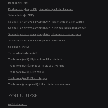
Restonomi (AMK)
Restonomi (ylempi AMK), Ruokaketjun kehittäminen
Sairaanhoitaja (AMK)
Sosiaali- ja terveysala ylempi AMK, Ikääntymisen asiantuntija
Sosiaali- ja terveysala ylempi AMK, Kehittäminen ja johtaminen
Sosiaali- ja terveysala ylempi AMK, Kliininen asiantuntijuus
Sosiaali- ja terveysala ylempi AMK, Sosiaaliala
Sosionomi (AMK)
Terveydenhoitaja (AMK)
Tradenomi (AMK), Digitaalinen liiketoiminta
Tradenomi (AMK), Kirjasto- ja tietopalveluala
Tradenomi (AMK), Liiketalous
Tradenomi (AMK), Pk-yrittäjyys
Tradenomi (ylempi AMK), Liiketoimintaosaaminen
KOULUTUKSET
AMK-tutkinnot