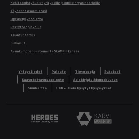
Kehittämistyökalut yrityksille ja muille organisaatioille
Täydennä osaamistasi
Opiskelijayhteistyö
Rekrytoi opiskelija
Asiantuntemus
Julkaisut
Avainkumppanuustoiminta SEAMKin kanssa
Yhteystiedot
Palaute
Tietosuoja
Evästeet
Saavutettavuusseloste
Asiakirjajulkisuuskuvaus
Sivukartta
UKK – Usein kysytyt kysymykset
Heroes European University Alliance logo
Karvi Auditoitu logo