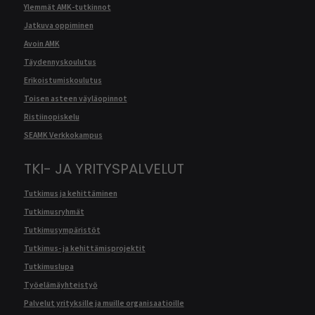
Ylemmät AMK-tutkinnot
Jatkuva oppiminen
Avoin AMK
Täydennyskoulutus
Erikoistumiskoulutus
Toisen asteen väyläopinnot
Ristiinopiskelu
SEAMK Verkkokampus
TKI- JA YRITYSPALVELUT
Tutkimus ja kehittäminen
Tutkimusryhmät
Tutkimusympäristöt
Tutkimus- ja kehittämisprojektit
Tutkimuslupa
Työelämäyhteistyö
Palvelut yrityksille ja muille organisaatioille