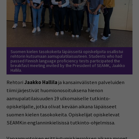
Suomen kielen tasokokeita läpäisseitä opiskelijoita osallistui
rehtorin kutsumaan aamupalatilaisuuteen. Students who had
passed Finnish language proficiency tests participated the
breakfast meeting invited by the President of SEAMK, Jaakko
Hallila.
Rehtori
Jaakko Hallila
ja kansainvälisten palveluiden
tiimi järjestivät huomionosoituksena hienon
aamupalatilaisuuden 19 ulkomaiselle tutkinto-
opiskelijalle, jotka olivat kevään aikana läpäisseet
suomen kielen tasokokeita. Opiskelijat opiskelevat
SEAMKin englanninkielisissä tutkinto-ohjelmissa.
Vapaamuotoisen esittäytymiskierroksen aikana monet