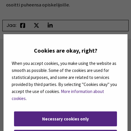
osoitti puheensa opiskelijoille.
Jaa:
TILAA UUTISKIRJEITÄMME
Cookies are okay, right?
SEAMK tuottaa uutiskirjeitä eri aiheista.
When you accept cookies, you make using the website as
Uutiskirjeemme ovat koosteita SEAMKin
ajankohtaisista koulutuksista, tapahtumista ja
smooth as possible. Some of the cookies are used for
asioista.
statistical purposes, and some are related to services
provided by third parties. By selecting "Cookies okay" you
TILAA UUTISKIRJEITÄMME
(AVAUTUU UUT
accept the use of cookies.
More information about
cookies
.
SEURAA MEITÄ SOSIAALISESSA MEDIASSA
Necessary cookies only
Seuraa meitä sosiaalisessa mediassa: SEAMK
Seuraa meitä sosiaalise
Seu