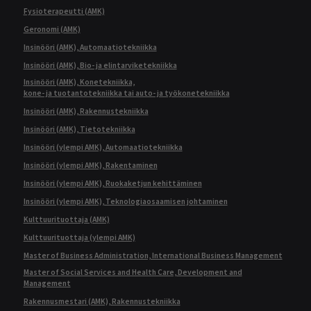
Fysioterapeutti (AMK)
Geronomi (AMK)
Insinööri (AMK), Automaatiotekniikka
Insinööri (AMK), Bio- ja elintarviketekniikka
Insinööri (AMK), Konetekniikka,
kone- ja tuotantotekniikka tai auto- ja työkonetekniikka
Insinööri (AMK), Rakennustekniikka
Insinööri (AMK), Tietotekniikka
Insinööri (ylempi AMK), Automaatiotekniikka
Insinööri (ylempi AMK), Rakentaminen
Insinööri (ylempi AMK), Ruokaketjun kehittäminen
Insinööri (ylempi AMK), Teknologiaosaamisen johtaminen
Kulttuurituottaja (AMK)
Kulttuurituottaja (ylempi AMK)
Master of Business Administration, International Business Management
Master of Social Services and Health Care, Development and
Management
Rakennusmestari (AMK), Rakennustekniikka