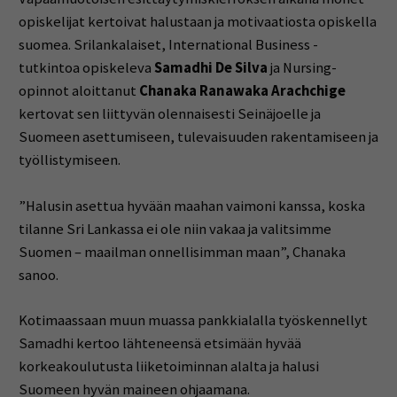
opiskelijat kertoivat halustaan ja motivaatiosta opiskella
suomea. Srilankalaiset, International Business -
tutkintoa opiskeleva
Samadhi De Silva
ja Nursing-
opinnot aloittanut
Chanaka Ranawaka Arachchige
kertovat sen liittyvän olennaisesti Seinäjoelle ja
Suomeen asettumiseen, tulevaisuuden rakentamiseen ja
työllistymiseen.
”Halusin asettua hyvään maahan vaimoni kanssa, koska
tilanne Sri Lankassa ei ole niin vakaa ja valitsimme
Suomen – maailman onnellisimman maan”, Chanaka
sanoo.
Kotimaassaan muun muassa pankkialalla työskennellyt
Samadhi kertoo lähteneensä etsimään hyvää
korkeakoulutusta liiketoiminnan alalta ja halusi
Suomeen hyvän maineen ohjaamana.