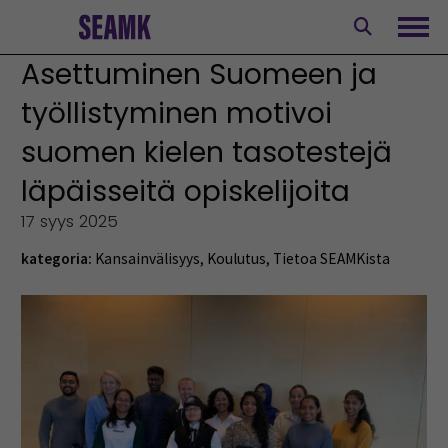
Siirry
sisältöön
Avaa
Asettuminen Suomeen ja
työllistyminen motivoi
suomen kielen tasotestejä
läpäisseitä opiskelijoita
17 syys 2025
kategoria:
Kansainvälisyys
,
Koulutus
,
Tietoa SEAMKista