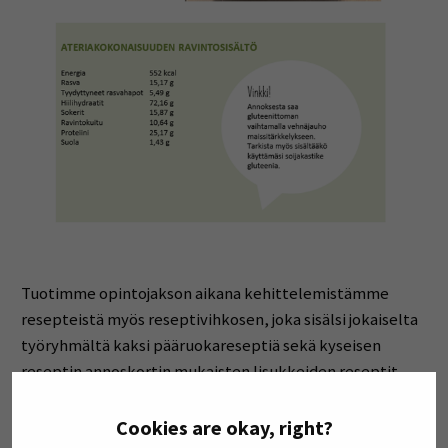
Tuotimme opintojakson aikana kehittelemistämme
resepteistä myös reseptivihkosen, joka sisälsi jokaiselta
työryhmältä kaksi pääruokareseptiä sekä kyseisen
reseptin annoskortin mukaisten lisukkeiden reseptit.
Opintojakso oli erittäin mielenkiintoinen ja antoisa.
Cookies are okay, right?