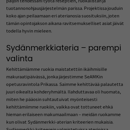
paljon tehdessäni työtä reseptien, ruokalistan ja
tuotannonohjausjärjestelmän parissa. Projektissa jouduin
koko ajan peilaamaan eri aterianosia suosituksiin, joten
tämän opintojakson aikana ravitsemukselliset asiat jäivät
todella hyvin mieleen.
Sydänmerkkiateria – parempi
valinta
Kehittämiämme ruokia maistatettiin ikäihmisille
makuraatipäivässä, jonka järjestimme SeAMKin
opetusravintola Prikassa. Saimme kehittävää palautetta
juuri oikealta kohderyhmältä. Ilahduttavaa oli huomata,
miten he pääosin suhtautuivat myönteisesti
kehittämiimme ruokiin, vaikka ovat tottuneet ehkä
hieman erilaiseen makumaailmaan – meidän ruokamme
kun olivat Sydänmerkki-aterian kriteerien mukaisia.
Sydänmerkki-kriteerein valmistetuissa aterioissa