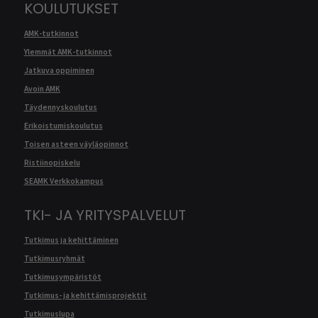
KOULUTUKSET
AMK-tutkinnot
Ylemmät AMK-tutkinnot
Jatkuva oppiminen
Avoin AMK
Täydennyskoulutus
Erikoistumiskoulutus
Toisen asteen väyläopinnot
Ristiinopiskelu
SEAMK Verkkokampus
TKI- JA YRITYSPALVELUT
Tutkimus ja kehittäminen
Tutkimusryhmät
Tutkimusympäristöt
Tutkimus- ja kehittämisprojektit
Tutkimuslupa