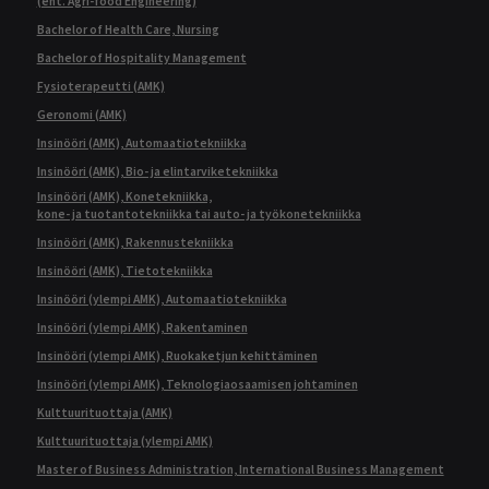
(ent. Agri-food Engineering)
Bachelor of Health Care, Nursing
Bachelor of Hospitality Management
Fysioterapeutti (AMK)
Geronomi (AMK)
Insinööri (AMK), Automaatiotekniikka
Insinööri (AMK), Bio- ja elintarviketekniikka
Insinööri (AMK), Konetekniikka,
kone- ja tuotantotekniikka tai auto- ja työkonetekniikka
Insinööri (AMK), Rakennustekniikka
Insinööri (AMK), Tietotekniikka
Insinööri (ylempi AMK), Automaatiotekniikka
Insinööri (ylempi AMK), Rakentaminen
Insinööri (ylempi AMK), Ruokaketjun kehittäminen
Insinööri (ylempi AMK), Teknologiaosaamisen johtaminen
Kulttuurituottaja (AMK)
Kulttuurituottaja (ylempi AMK)
Master of Business Administration, International Business Management