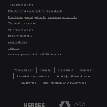
Työelämäyhteistyö
Palvelut yrityksille ja muille organisaatioille
Kehittämistyökalut yrityksille ja muille organisaatioille
Täydennä osaamistasi
Opiskelijayhteistyö
Rekrytoi opiskelija
Asiantuntemus
Julkaisut
Avainkumppanuustoiminta SEAMKin kanssa
Yhteystiedot
Palaute
Tietosuoja
Evästeet
Saavutettavuusseloste
Asiakirjajulkisuuskuvaus
Sivukartta
UKK – Usein kysytyt kysymykset