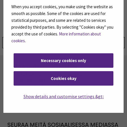
When you accept cookies, you make using the website as
Jani Kivistö
smooth as possible. Some of the cookies are used for
Restonomi (AMK) -monimuoto-opiskelija
statistical purposes, and some are related to services
SeAMK
provided by third parties. By selecting "Cookies okay" you
accept the use of cookies.
More information about
cookies
.
Jaa:
Necessary cookies only
TILAA UUTISKIRJEITÄMME
SEAMK tuottaa uutiskirjeitä eri aiheista.
Cookies okay
Uutiskirjeemme ovat koosteita SEAMKin
ajankohtaisista koulutuksista, tapahtumista ja
asioista.
Show details and customise settings &gt;
TILAA UUTISKIRJEITÄMME
(AVAUTUU UUT
SEURAA MEITÄ SOSIAALISESSA MEDIASSA