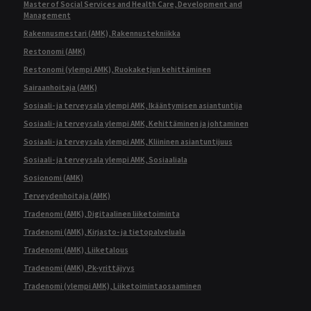
Master of Social Services and Health Care, Development and
Management
Rakennusmestari (AMK), Rakennustekniikka
Restonomi (AMK)
Restonomi (ylempi AMK), Ruokaketjun kehittäminen
Sairaanhoitaja (AMK)
Sosiaali- ja terveysala ylempi AMK, Ikääntymisen asiantuntija
Sosiaali- ja terveysala ylempi AMK, Kehittäminen ja johtaminen
Sosiaali- ja terveysala ylempi AMK, Kliininen asiantuntijuus
Sosiaali- ja terveysala ylempi AMK, Sosiaaliala
Sosionomi (AMK)
Terveydenhoitaja (AMK)
Tradenomi (AMK), Digitaalinen liiketoiminta
Tradenomi (AMK), Kirjasto- ja tietopalveluala
Tradenomi (AMK), Liiketalous
Tradenomi (AMK), Pk-yrittäjyys
Tradenomi (ylempi AMK), Liiketoimintaosaaminen