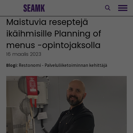
Siirry
sisältöön
Avaa
Maistuvia reseptejä
ikäihmisille Planning of
menus -opintojaksolla
16 maalis 2023
Blogi:
Restonomi - Palveluliiketoiminnan kehittäjä