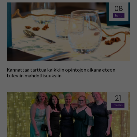
08
huhti
Kannattaa tarttua kaikkiin opintojen aikana eteen
tuleviin mahdollisuuksiin
21
maalis