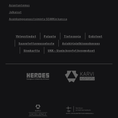
Asiantuntemus
Julkaisut
Avainkumppanuustoiminta SEAMKin kanssa
Yhteystiedot
Palaute
Tietosuoja
Evästeet
Saavutettavuusseloste
Asiakirjajulkisuuskuvaus
Sivukartta
UKK – Usein kysytyt kysymykset
Heroes European University Alliance logo
Karvi Auditoitu logo
Logo
KARVI Excellence logo.