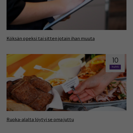
Köksän opeksi tai sitten jotain ihan muuta
10
huhti
Ruoka-alalta löytyi se oma juttu