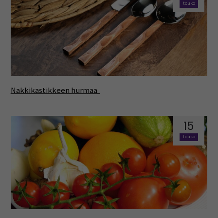
touko
Nakkikastikkeen hurmaa
15
touko