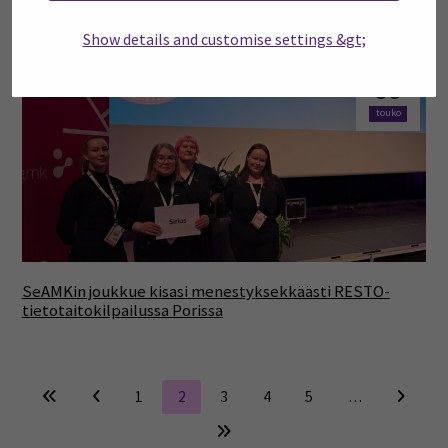
Mobility -opintojaksolta
Show details and customise settings &gt;
03
touko
SeAMKin joukkue kisasi menestyksekkäästi RESTO-
tietotaitokilpailussa Porissa
1
2
3
4
5
…