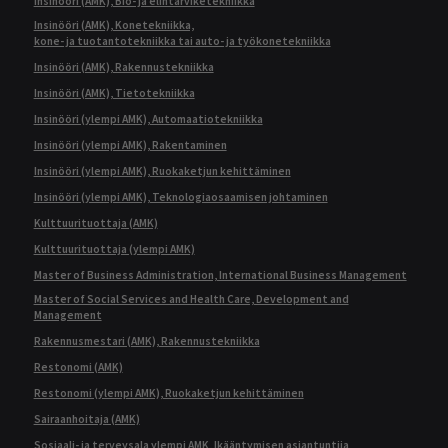
Insinööri (AMK), Bio- ja elintarviketekniikka
Insinööri (AMK), Konetekniikka,
kone- ja tuotantotekniikka tai auto- ja työkonetekniikka
Insinööri (AMK), Rakennustekniikka
Insinööri (AMK), Tietotekniikka
Insinööri (ylempi AMK), Automaatiotekniikka
Insinööri (ylempi AMK), Rakentaminen
Insinööri (ylempi AMK), Ruokaketjun kehittäminen
Insinööri (ylempi AMK), Teknologiaosaamisen johtaminen
Kulttuurituottaja (AMK)
Kulttuurituottaja (ylempi AMK)
Master of Business Administration, International Business Management
Master of Social Services and Health Care, Development and
Management
Rakennusmestari (AMK), Rakennustekniikka
Restonomi (AMK)
Restonomi (ylempi AMK), Ruokaketjun kehittäminen
Sairaanhoitaja (AMK)
Sosiaali- ja terveysala ylempi AMK, Ikääntymisen asiantuntija