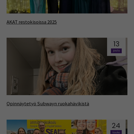
AKAT restokisoissa 2025
13
joulu
Opinnäytetyö Subwayn ruokahävikistä
24
touko