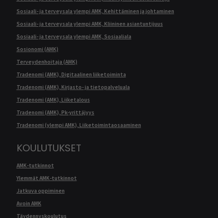
Sosiaali- ja terveysala ylempi AMK, Kehittäminen ja johtaminen
Sosiaali- ja terveysala ylempi AMK, Kliininen asiantuntijuus
Sosiaali- ja terveysala ylempi AMK, Sosiaaliala
Sosionomi (AMK)
Terveydenhoitaja (AMK)
Tradenomi (AMK), Digitaalinen liiketoiminta
Tradenomi (AMK), Kirjasto- ja tietopalveluala
Tradenomi (AMK), Liiketalous
Tradenomi (AMK), Pk-yrittäjyys
Tradenomi (ylempi AMK), Liiketoimintaosaaminen
KOULUTUKSET
AMK-tutkinnot
Ylemmät AMK-tutkinnot
Jatkuva oppiminen
Avoin AMK
Täydennyskoulutus