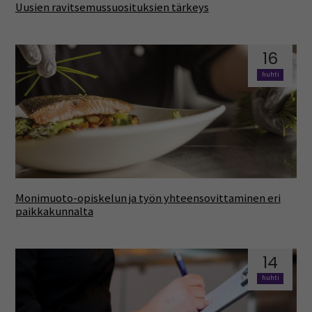
Uusien ravitsemussuosituksien tärkeys
16
huhti
Monimuoto-opiskelun ja työn yhteensovittaminen eri
paikkakunnalta
14
huhti