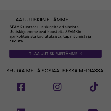
TILAA UUTISKIRJEITÄMME
SEAMK tuottaa uutiskirjeitä eri aiheista.
Uutiskirjeemme ovat koosteita SEAMKin
ajankohtaisista koulutuksista, tapahtumista ja
asioista.
TILAA UUTISKIRJEITÄMME
(AVAUTUU UUT
SEURAA MEITÄ SOSIAALISESSA MEDIASSA
Seuraa meitä sosiaalisessa mediassa: SEAMK
Seuraa meitä sosiaalise
Seu
Seuraa meitä sosiaalisessa mediassa: SEAMK 
Seu