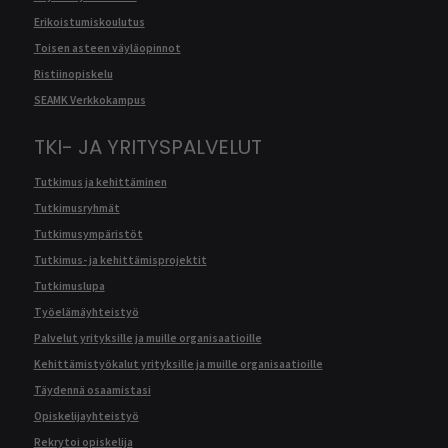
Erikoistumiskoulutus
Toisen asteen väyläopinnot
Ristiinopiskelu
SEAMK Verkkokampus
TKI- JA YRITYSPALVELUT
Tutkimus ja kehittäminen
Tutkimusryhmät
Tutkimusympäristöt
Tutkimus- ja kehittämisprojektit
Tutkimuslupa
Työelämäyhteistyö
Palvelut yrityksille ja muille organisaatioille
Kehittämistyökalut yrityksille ja muille organisaatioille
Täydennä osaamistasi
Opiskelijayhteistyö
Rekrytoi opiskelija