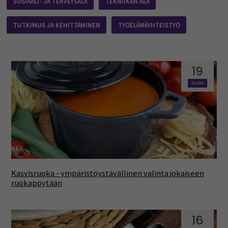
SOSIAALI- JA TERVEYSALA
TEKNIIKAN ALA
TUTKIMUS JA KEHITTÄMINEN
TYÖELÄMÄYHTEISTYÖ
19
touko
Kasvisruoka - ympäristöystävällinen valinta jokaiseen
ruokapöytään
16