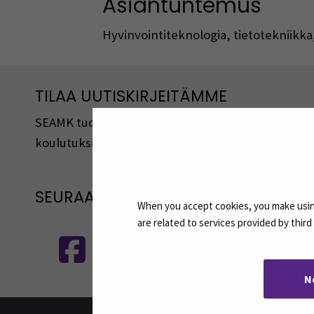
Asiantuntemus
Hyvinvointiteknologia, tietotekniikk
TILAA UUTISKIRJEITÄMME
SEAMK tuottaa uutiskirjeitä eri aiheista. Uutiski
koulutuksista, tapahtumista ja asioista.
SEURAA MEITÄ SOSIAALISESSA MEDI
When you accept cookies, you make using
Seuraa meitä sosiaalisessa mediassa
S
are related to services provided by thir
N