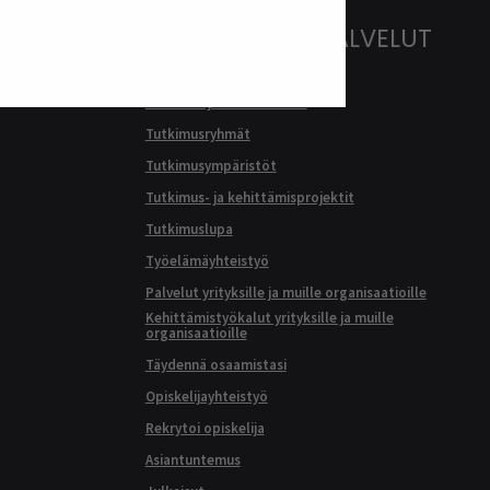
TKI- JA YRITYSPALVELUT
Tutkimus ja kehittäminen
Tutkimusryhmät
Tutkimusympäristöt
Tutkimus- ja kehittämisprojektit
Tutkimuslupa
Työelämäyhteistyö
Palvelut yrityksille ja muille organisaatioille
Kehittämistyökalut yrityksille ja muille
organisaatioille
Täydennä osaamistasi
Opiskelijayhteistyö
Rekrytoi opiskelija
Asiantuntemus