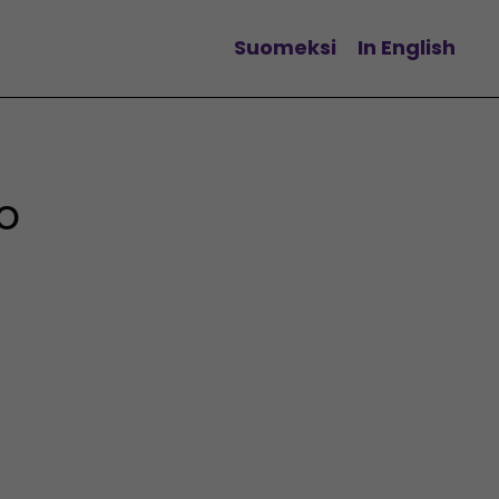
Suomeksi
In English
Vaihda kieltä
o