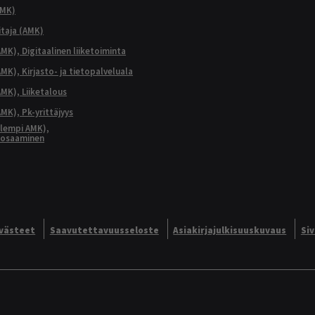
AMK)
taja (AMK)
MK), Digitaalinen liiketoiminta
K), Kirjasto- ja tietopalveluala
MK), Liiketalous
MK), Pk-yrittäjyys
lempi AMK),
aosaaminen
västeet
Saavutettavuusseloste
Asiakirjajulkisuuskuvaus
Si