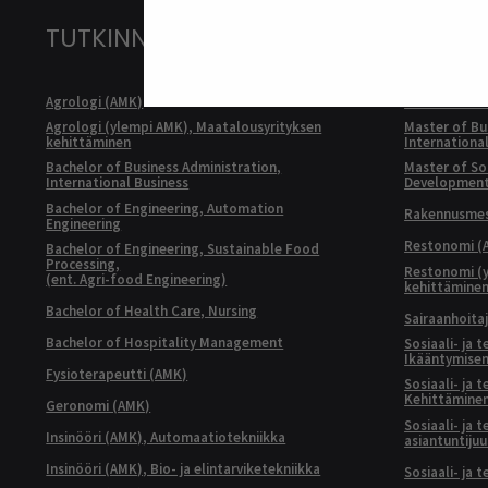
TUTKINNOT
Agrologi (AMK)
Kulttuurituo
Agrologi (ylempi AMK), Maatalousyrityksen
Master of Bu
kehittäminen
Internationa
Bachelor of Business Administration,
Master of Soc
International Business
Developmen
Bachelor of Engineering, Automation
Rakennusmest
Engineering
Restonomi (
Bachelor of Engineering, Sustainable Food
Processing,
Restonomi (
(ent. Agri-food Engineering)
kehittämine
Bachelor of Health Care, Nursing
Sairaanhoita
Bachelor of Hospitality Management
Sosiaali- ja 
Ikääntymisen
Fysioterapeutti (AMK)
Sosiaali- ja 
Kehittäminen
Geronomi (AMK)
Sosiaali- ja 
Insinööri (AMK), Automaatiotekniikka
asiantuntijuu
Insinööri (AMK), Bio- ja elintarviketekniikka
Sosiaali- ja 