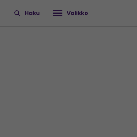
Haku
Valikko
Avaa valikko