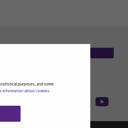
TILAA UUTISKIRJEITÄMME
(AVAUTUU UUT
statistical purposes, and some
isessa mediassa: SEAMK - TikTok
Seuraa meitä sosiaalisessa mediassa: SEA
Seur
e information about cookies
.