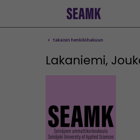
Siirry
sisältöön
takaisin henkilöhakuun
Lakaniemi, Jouk