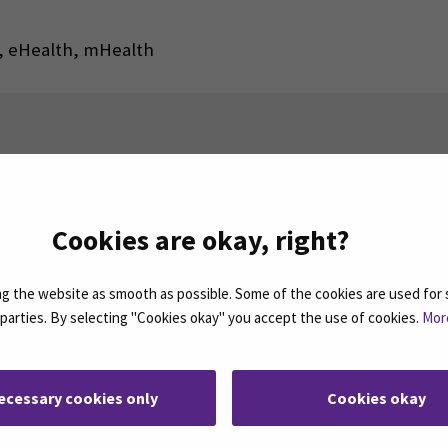
a, eHealth, mHealth
rjeemme ovat koosteita SEAMKin ajankohtaisista
Cookies are okay, right?
ASSA
 the website as smooth as possible. Some of the cookies are used for 
: SEAMK - Facebook
euraa meitä sosiaalisessa mediassa: SEAMK - Instagram
Seuraa meitä sosiaal
d parties. By selecting "Cookies okay" you accept the use of cookies.
Mor
ecessary cookies only
Cookies okay