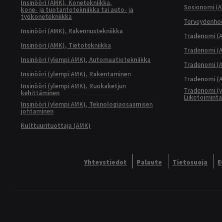
Insinööri (AMK), Konetekniikka,
Sosionomi (
kone- ja tuotantotekniikka tai auto- ja
työkonetekniikka
Terveydenhoi
Insinööri (AMK), Rakennustekniikka
Tradenomi (A
Insinööri (AMK), Tietotekniikka
Tradenomi (AM
Insinööri (ylempi AMK), Automaatiotekniikka
Tradenomi (A
Insinööri (ylempi AMK), Rakentaminen
Tradenomi (A
Insinööri (ylempi AMK), Ruokaketjun
Tradenomi (y
kehittäminen
Liiketoimint
Insinööri (ylempi AMK), Teknologiaosaamisen
johtaminen
Kulttuurituottaja (AMK)
Yhteystiedot
Palaute
Tietosuoja
E