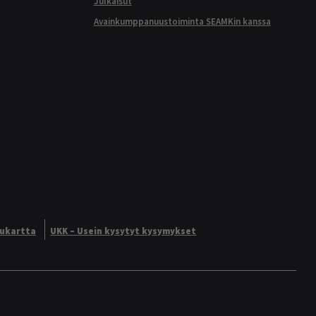
Julkaisut
Avainkumppanuustoiminta SEAMKin kanssa
vukartta
UKK – Usein kysytyt kysymykset