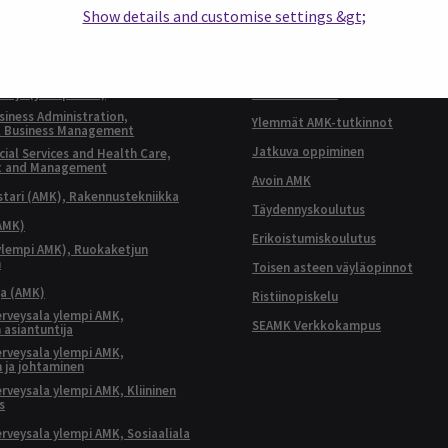
Show details and customise settings &gt;
KOULUTUKSET
ttaja (ylempi AMK)
AMK-tutkinnot
siness Administration,
Ylemmät AMK-tutkinnot
l Business Management
Jatkuva oppiminen
ial Services and Health Care,
t and Management
Avoin AMK
ari (AMK), Rakennustekniikka
Täydennyskoulutus
AMK)
Erikoistumiskoulutus
ylempi AMK), Ruokaketjun
n
Toisen asteen väyläopinnot
ja (AMK)
Ristiinopiskelu
terveysala ylempi AMK,
SEAMK Verkkokampus
 asiantuntija
terveysala ylempi AMK,
 ja johtaminen
terveysala ylempi AMK, Kliininen
s
terveysala ylempi AMK, Sosiaaliala