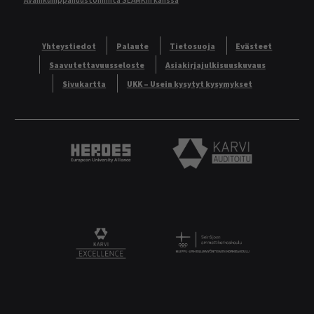
Avainkumppanuustoiminta SEAMKin kanssa
Yhteystiedot
Palaute
Tietosuoja
Evästeet
Saavutettavuusseloste
Asiakirjajulkisuuskuvaus
Sivukartta
UKK – Usein kysytyt kysymykset
Heroes European University Alliance logo
Karvi Auditoitu logo
Logo
KARVI Excellence logo.