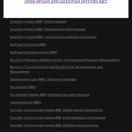
Show details and customise settings &gt;
Insinööri (AMK), Tietotekniikka
Insinööri (ylempi AMK), Automaatiotekniikka
Insinööri (ylempi AMK), Rakentaminen
Insinööri (ylempi AMK), Ruokaketjun kehittäminen
Insinööri (ylempi AMK), Teknologiaosaamisen johtaminen
Kulttuurituottaja (AMK)
Kulttuurituottaja (ylempi AMK)
Master of Business Administration, International Business Management
Master of Social Services and Health Care, Development and
Management
Rakennusmestari (AMK), Rakennustekniikka
Restonomi (AMK)
Restonomi (ylempi AMK), Ruokaketjun kehittäminen
Sairaanhoitaja (AMK)
Sosiaali- ja terveysala ylempi AMK, Ikääntymisen asiantuntija
Sosiaali- ja terveysala ylempi AMK, Kehittäminen ja johtaminen
Sosiaali- ja terveysala ylempi AMK, Kliininen asiantuntijuus