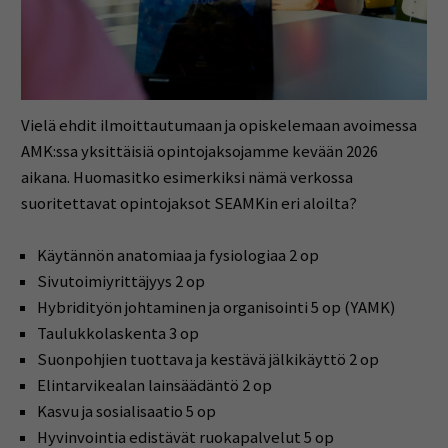
Vielä ehdit ilmoittautumaan ja opiskelemaan avoimessa
AMK:ssa yksittäisiä opintojaksojamme kevään 2026
aikana. Huomasitko esimerkiksi nämä verkossa
suoritettavat opintojaksot SEAMKin eri aloilta?
Käytännön anatomiaa ja fysiologiaa 2 op
Sivutoimiyrittäjyys 2 op
Hybridityön johtaminen ja organisointi 5 op (YAMK)
Taulukkolaskenta 3 op
Suonpohjien tuottava ja kestävä jälkikäyttö 2 op
Elintarvikealan lainsäädäntö 2 op
Kasvu ja sosialisaatio 5 op
Hyvinvointia edistävät ruokapalvelut 5 op