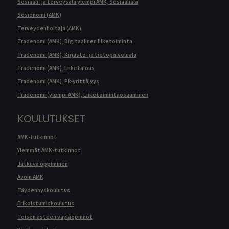
Sosiaali- ja terveysala ylempi AMK, Sosiaaliala
Sosionomi (AMK)
Terveydenhoitaja (AMK)
Tradenomi (AMK), Digitaalinen liiketoiminta
Tradenomi (AMK), Kirjasto- ja tietopalveluala
Tradenomi (AMK), Liiketalous
Tradenomi (AMK), Pk-yrittäjyys
Tradenomi (ylempi AMK), Liiketoimintaosaaminen
KOULUTUKSET
AMK-tutkinnot
Ylemmät AMK-tutkinnot
Jatkuva oppiminen
Avoin AMK
Täydennyskoulutus
Erikoistumiskoulutus
Toisen asteen väyläopinnot