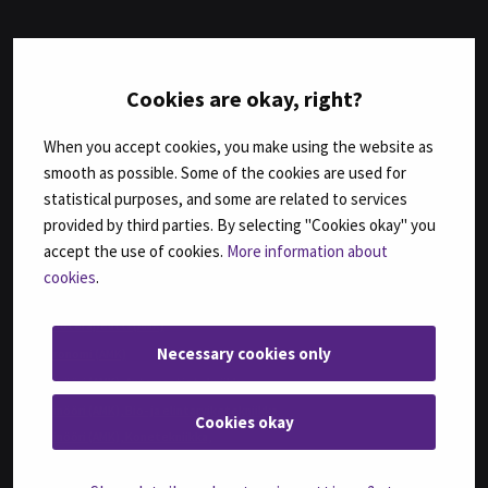
TUTKINNOT
Cookies are okay, right?
Agrologi (AMK)
Agrologi (ylempi AMK), Maatalousyrityksen kehittäminen
When you accept cookies, you make using the website as
smooth as possible. Some of the cookies are used for
Bachelor of Business Administration, International Business
statistical purposes, and some are related to services
Bachelor of Engineering, Automation Engineering
provided by third parties. By selecting "Cookies okay" you
Bachelor of Engineering, Sustainable Food Processing,
(ent. Agri-food Engineering)
accept the use of cookies.
More information about
Bachelor of Health Care, Nursing
cookies
.
Bachelor of Hospitality Management
Fysioterapeutti (AMK)
Necessary cookies only
Geronomi (AMK)
Insinööri (AMK), Automaatiotekniikka
Insinööri (AMK), Bio- ja elintarviketekniikka
Cookies okay
Insinööri (AMK), Konetekniikka,
kone- ja tuotantotekniikka tai auto- ja työkonetekniikka
Insinööri (AMK), Rakennustekniikka