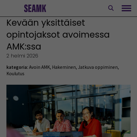
Siirry
sisältöön
Avaa
Kevään yksittäiset
opintojaksot avoimessa
AMK:ssa
2 helmi 2026
kategoria:
Avoin AMK
,
Hakeminen
,
Jatkuva oppiminen
,
Koulutus