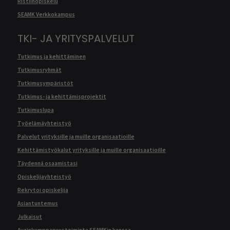
Ristiinopiskelu
SEAMK Verkkokampus
TKI- JA YRITYSPALVELUT
Tutkimus ja kehittäminen
Tutkimusryhmät
Tutkimusympäristöt
Tutkimus- ja kehittämisprojektit
Tutkimuslupa
Työelämäyhteistyö
Palvelut yrityksille ja muille organisaatioille
Kehittämistyökalut yrityksille ja muille organisaatioille
Täydennä osaamistasi
Opiskelijayhteistyö
Rekrytoi opiskelija
Asiantuntemus
Julkaisut