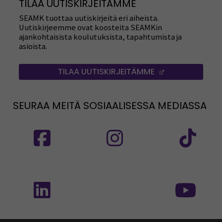
TILAA UUTISKIRJEITÄMME
SEAMK tuottaa uutiskirjeitä eri aiheista.
Uutiskirjeemme ovat koosteita SEAMKin
ajankohtaisista koulutuksista, tapahtumista ja
asioista.
TILAA UUTISKIRJEITÄMME
(AVAUTUU UUT
SEURAA MEITÄ SOSIAALISESSA MEDIASSA
Seuraa meitä sosiaalisessa mediassa: SEAMK
Seuraa meitä sosiaalise
Seu
Seuraa meitä sosiaalisessa mediassa: SEAMK 
Seu