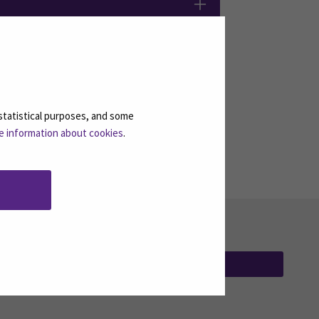
statistical purposes, and some
e information about cookies
.
TILAA UUTISKIRJEITÄMME
(AVAUTUU UUT