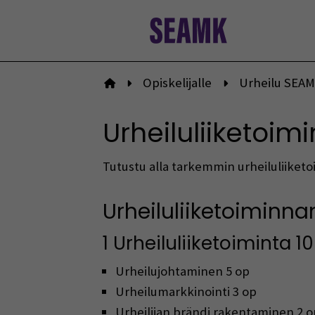
Siirry
sisältöön
Opiskelijalle
Urheilu SEAM
Etusivulle
Urheiluliiketoi
Tutustu alla tarkemmin urheiluliike
Urheiluliiketoiminna
1 Urheiluliiketoiminta 1
Urheilujohtaminen 5 op
Urheilumarkkinointi 3 op
Urheilijan brändi rakentaminen 2 o