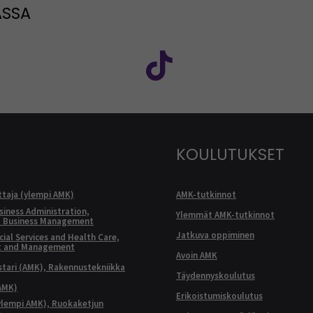
ASSA
: SEAMK - Facebook
euraa meitä sosiaalisessa mediassa: SEAMK - Instagram
Seuraa meitä sosiaal
KOULUTUKSET
ttaja (ylempi AMK)
AMK-tutkinnot
siness Administration,
Ylemmät AMK-tutkinnot
l Business Management
Jatkuva oppiminen
ial Services and Health Care,
t and Management
Avoin AMK
ari (AMK), Rakennustekniikka
Täydennyskoulutus
AMK)
Erikoistumiskoulutus
ylempi AMK), Ruokaketjun