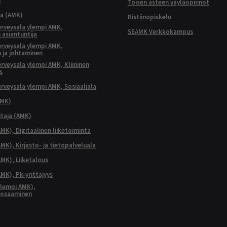
n
Toisen asteen väyläopinnot
ja (AMK)
Ristiinopiskelu
terveysala ylempi AMK,
SEAMK Verkkokampus
 asiantuntija
terveysala ylempi AMK,
 ja johtaminen
terveysala ylempi AMK, Kliininen
s
terveysala ylempi AMK, Sosiaaliala
AMK)
taja (AMK)
MK), Digitaalinen liiketoiminta
K), Kirjasto- ja tietopalveluala
MK), Liiketalous
MK), Pk-yrittäjyys
lempi AMK),
aosaaminen