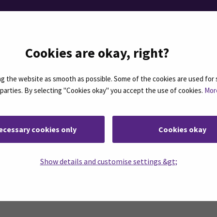
rteet
Cookies are okay, right?
 the website as smooth as possible. Some of the cookies are used for 
d parties. By selecting "Cookies okay" you accept the use of cookies.
Mor
ecessary cookies only
Cookies okay
Show details and customise settings &gt;
rjeemme ovat koosteita SEAMKin ajankohtaisista