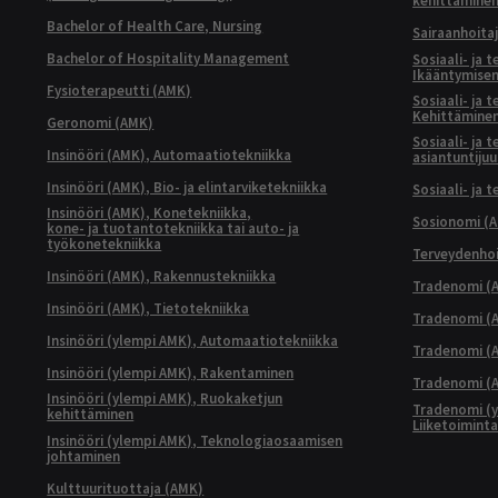
kehittämine
Bachelor of Health Care, Nursing
Sairaanhoita
Bachelor of Hospitality Management
Sosiaali- ja 
Ikääntymisen
Fysioterapeutti (AMK)
Sosiaali- ja 
Kehittäminen
Geronomi (AMK)
Sosiaali- ja 
Insinööri (AMK), Automaatiotekniikka
asiantuntijuu
Insinööri (AMK), Bio- ja elintarviketekniikka
Sosiaali- ja 
Insinööri (AMK), Konetekniikka,
Sosionomi (
kone- ja tuotantotekniikka tai auto- ja
työkonetekniikka
Terveydenhoi
Insinööri (AMK), Rakennustekniikka
Tradenomi (A
Insinööri (AMK), Tietotekniikka
Tradenomi (AM
Insinööri (ylempi AMK), Automaatiotekniikka
Tradenomi (A
Insinööri (ylempi AMK), Rakentaminen
Tradenomi (A
Insinööri (ylempi AMK), Ruokaketjun
Tradenomi (y
kehittäminen
Liiketoimint
Insinööri (ylempi AMK), Teknologiaosaamisen
johtaminen
Kulttuurituottaja (AMK)