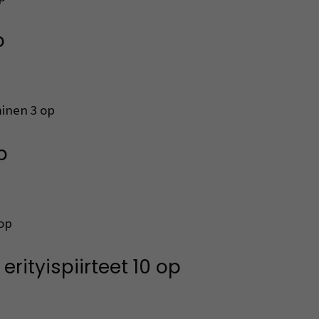
p
minen 3 op
p
 op
erityispiirteet 10 op