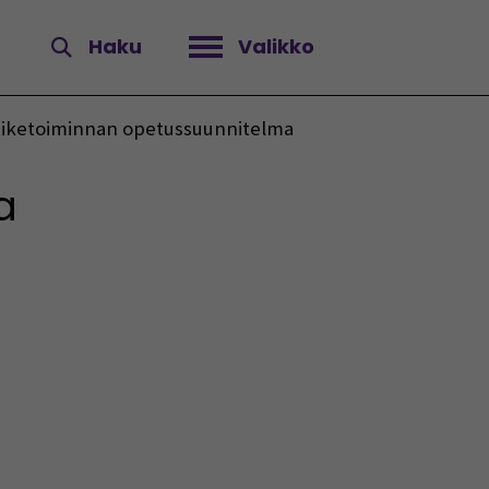
Haku
Valikko
Avaa valikko
liiketoiminnan opetussuunnitelma
a