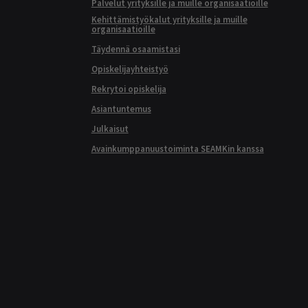
Palvelut yrityksille ja muille organisaatioille
Kehittämistyökalut yrityksille ja muille
organisaatioille
Täydennä osaamistasi
Opiskelijayhteistyö
Rekrytoi opiskelija
Asiantuntemus
Julkaisut
Avainkumppanuustoiminta SEAMKin kanssa