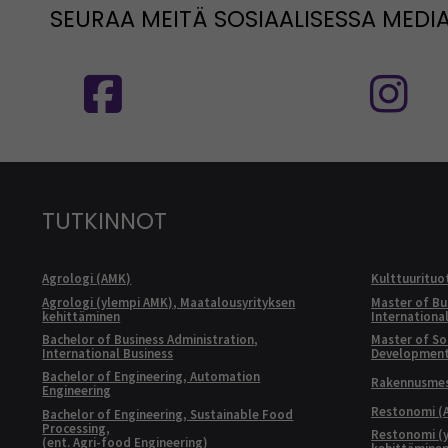
SEURAA MEITÄ SOSIAALISESSA MEDI
Seuraa meitä sosiaalisessa mediassa
S
TUTKINNOT
Agrologi (AMK)
Kulttuurituo
Agrologi (ylempi AMK), Maatalousyrityksen
Master of Bu
kehittäminen
Internationa
Bachelor of Business Administration,
Master of Soc
International Business
Developmen
Bachelor of Engineering, Automation
Rakennusmest
Engineering
Restonomi (
Bachelor of Engineering, Sustainable Food
Processing,
Restonomi (
(ent. Agri-food Engineering)