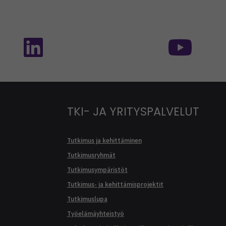
isessa mediassa: SEAMK - TikTok
Seuraa meitä sosiaalisessa mediassa: SEA
Seur
TKI- JA YRITYSPALVELUT
Tutkimus ja kehittäminen
Tutkimusryhmät
Tutkimusympäristöt
Tutkimus- ja kehittämisprojektit
Tutkimuslupa
Työelämäyhteistyö