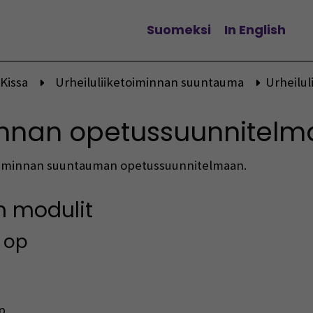
Suomeksi
In English
Vaihda kieltä
Kissa
Urheiluliiketoiminnan suuntauma
Urheilu
minnan opetussuunnitelm
toiminnan suuntauman opetussuunnitelmaan.
n modulit
0 op
p