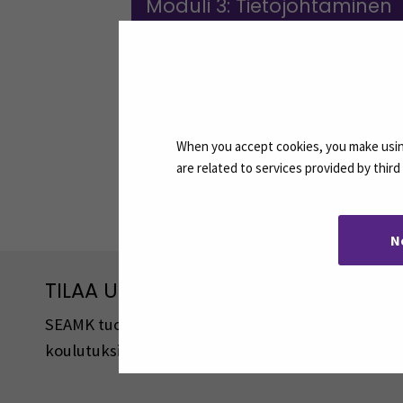
Moduli 3: Tietojohtaminen
Moduli 4: Urheilun erityispii
Moduli 5: Projektinhallinta
When you accept cookies, you make using
are related to services provided by thir
Jaa:
N
TILAA UUTISKIRJEITÄMME
SEAMK tuottaa uutiskirjeitä eri aiheista. Uutiski
koulutuksista, tapahtumista ja asioista.