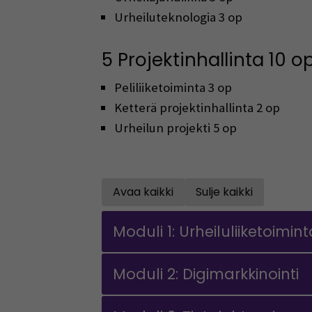
Urheiluteknologia 3 op
5 Projektinhallinta 10 o
Peliliiketoiminta 3 op
Ketterä projektinhallinta 2 op
Urheilun projekti 5 op
Avaa kaikki
Sulje kaikki
Open all accordions
Close all accor
Moduli 1: Urheiluliiketoimin
Moduli 2: Digimarkkinointi