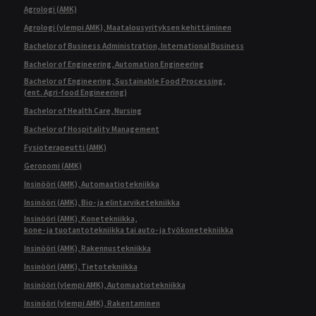
Agrologi (AMK)
Agrologi (ylempi AMK), Maatalousyrityksen kehittäminen
Bachelor of Business Administration, International Business
Bachelor of Engineering, Automation Engineering
Bachelor of Engineering, Sustainable Food Processing,
(ent. Agri-food Engineering)
Bachelor of Health Care, Nursing
Bachelor of Hospitality Management
Fysioterapeutti (AMK)
Geronomi (AMK)
Insinööri (AMK), Automaatiotekniikka
Insinööri (AMK), Bio- ja elintarviketekniikka
Insinööri (AMK), Konetekniikka,
kone- ja tuotantotekniikka tai auto- ja työkonetekniikka
Insinööri (AMK), Rakennustekniikka
Insinööri (AMK), Tietotekniikka
Insinööri (ylempi AMK), Automaatiotekniikka
Insinööri (ylempi AMK), Rakentaminen