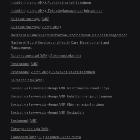
Insinööri (ylempi AMK), Ruokaketjun kehittäminen
Insinööri (ylempi AMK), Teknologiaosaamisen johtaminen
Kulttuurituottaja (AMK)
Kulttuurituottaja (ylempi AMK)
Master of Business Administration, International Business Management
Master of Social Services and Health Care, Development and
Management
Rakennusmestari (AMK), Rakennustekniikka
Restonomi (AMK)
Restonomi (ylempi AMK), Ruokaketjun kehittäminen
Sairaanhoitaja (AMK)
Sosiaali- ja terveysala ylempi AMK, Ikääntymisen asiantuntija
Sosiaali- ja terveysala ylempi AMK, Kehittäminen ja johtaminen
Sosiaali- ja terveysala ylempi AMK, Kliininen asiantuntijuus
Sosiaali- ja terveysala ylempi AMK, Sosiaaliala
Sosionomi (AMK)
Terveydenhoitaja (AMK)
Tradenomi (AMK), Digitaalinen liiketoiminta