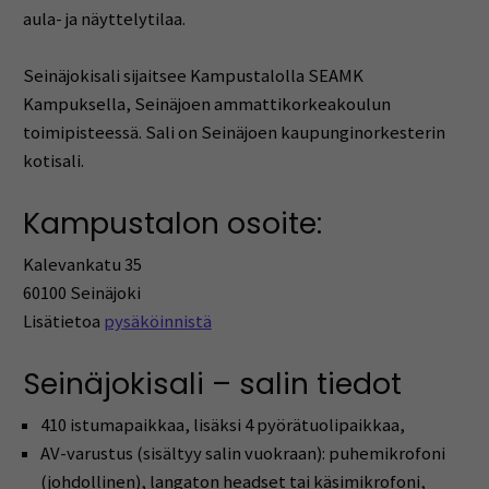
aula- ja näyttelytilaa.
Seinäjokisali sijaitsee Kampustalolla SEAMK
Kampuksella, Seinäjoen ammattikorkeakoulun
toimipisteessä. Sali on Seinäjoen kaupunginorkesterin
kotisali.
Kampustalon osoite:
Kalevankatu 35
60100 Seinäjoki
Lisätietoa
pysäköinnistä
Seinäjokisali – salin tiedot
410 istumapaikkaa, lisäksi 4 pyörätuolipaikkaa,
AV-varustus (sisältyy salin vuokraan): puhemikrofoni
(johdollinen), langaton headset tai käsimikrofoni,