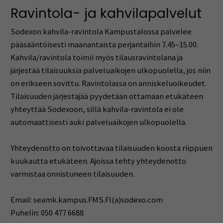
Ravintola- ja kahvilapalvelut
Sodexon kahvila-ravintola Kampustalossa palvelee
pääsääntöisesti maanantaista perjantaihin 7.45–15.00.
Kahvila/ravintola toimii myös tilausravintolana ja
järjestää tilaisuuksia palveluaikojen ulkopuolella, jos niin
on erikseen sovittu. Ravintolassa on anniskeluoikeudet.
Tilaisuuden järjestäjää pyydetään ottamaan etukäteen
yhteyttää Sodexoon,
sillä kahvila-ravintola ei ole
automaattisesti auki palveluaikojen ulkopuolella.
Yhteydenotto on toivottavaa tilaisuuden koosta riippuen
kuukautta etukäteen. Ajoissa tehty yhteydenotto
varmistaa onnistuneen tilaisuuden.
Email: seamk.kampus.FMS.FI(a)sodexo.com
Puhelin: 050 477 6688