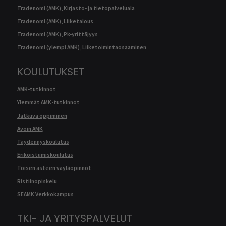
Tradenomi (AMK), Kirjasto- ja tietopalveluala
Tradenomi (AMK), Liiketalous
Tradenomi (AMK), Pk-yrittäjyys
Tradenomi (ylempi AMK), Liiketoimintaosaaminen
KOULUTUKSET
AMK-tutkinnot
Ylemmät AMK-tutkinnot
Jatkuva oppiminen
Avoin AMK
Täydennyskoulutus
Erikoistumiskoulutus
Toisen asteen väyläopinnot
Ristiinopiskelu
SEAMK Verkkokampus
TKI- JA YRITYSPALVELUT