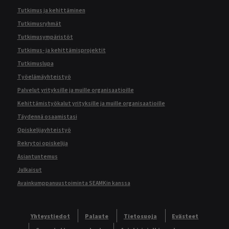
Tutkimus ja kehittäminen
Tutkimusryhmät
Tutkimusympäristöt
Tutkimus- ja kehittämisprojektit
Tutkimuslupa
Työelämäyhteistyö
Palvelut yrityksille ja muille organisaatioille
Kehittämistyökalut yrityksille ja muille organisaatioille
Täydennä osaamistasi
Opiskelijayhteistyö
Rekrytoi opiskelija
Asiantuntemus
Julkaisut
Avainkumppanuustoiminta SEAMKin kanssa
Yhteystiedot
Palaute
Tietosuoja
Evästeet