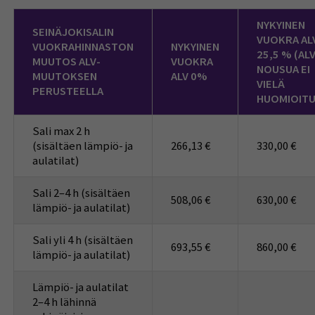
NYKYINEN
SEINÄJOKISALIN
VUOKRA AL
VUOKRAHINNASTON
NYKYINEN
25,5 % (ALV
MUUTOS ALV-
VUOKRA
NOUSUA EI
MUUTOKSEN
ALV 0%
VIELÄ
PERUSTEELLA
HUOMIOITU
Sali max 2 h
(sisältäen lämpiö- ja
266,13 €
330,00 €
aulatilat)
Sali 2–4 h (sisältäen
508,06 €
630,00 €
lämpiö- ja aulatilat)
Sali yli 4 h (sisältäen
693,55 €
860,00 €
lämpiö- ja aulatilat)
Lämpiö- ja aulatilat
2–4 h lähinnä