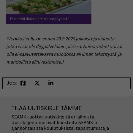
Esimerkki tilaisuuden noutopöydästä.
(Verkkosivulla on ennen 23.9.2020 julkaistuja videoita,
jotka eivät ole digipalvelulain piirissä. Nämä videot voivat
olla ei-saavutettavassa muodossa eli ilman tekstitystä ja
mahdollista äänivastinetta.)
Jaa:
TILAA UUTISKIRJEITÄMME
SEAMK tuottaa uutiskirjeitä eri aiheista.
Uutiskirjeemme ovat koosteita SEAMKin
ajankohtaisista koulutuksista, tapahtumista ja