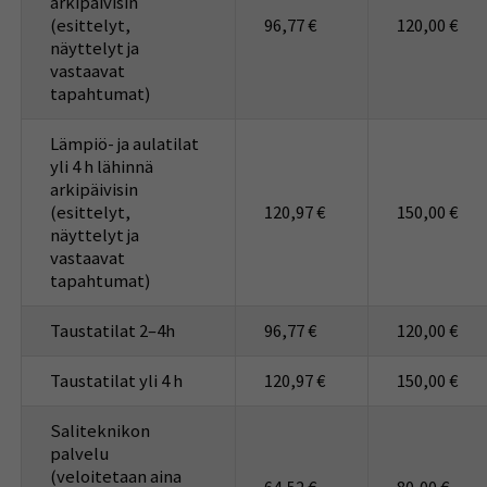
arkipäivisin
(esittelyt,
96,77 €
120,00 €
näyttelyt ja
vastaavat
tapahtumat)
Lämpiö- ja aulatilat
yli 4 h lähinnä
arkipäivisin
(esittelyt,
120,97 €
150,00 €
näyttelyt ja
vastaavat
tapahtumat)
Taustatilat 2–4h
96,77 €
120,00 €
Taustatilat yli 4 h
120,97 €
150,00 €
Saliteknikon
palvelu
(veloitetaan aina