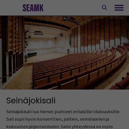
Siirry
sisältöön
Avaa
Seinäjokisali
Seinäjokisali luo hienot puitteet erilaisille tilaisuuksille.
Sali sopii hyvin konserttien, juhlien, seminaarien ja
kokousten järjestämiseen. Salin yhteydessä on myös