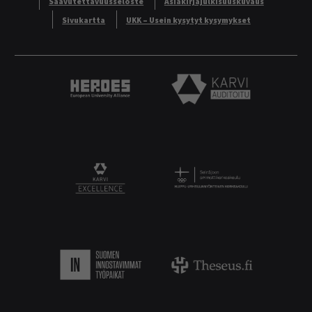
Saavutettavuusseloste
Asiakirjajulkisuuskuvaus
Sivukartta
UKK – Usein kysytyt kysymykset
Heroes European University Alliance logo
Karvi Auditoitu logo
Logo
KARVI Excellence logo.
Suomen innostavimmat työpaikat.
Theseus logo