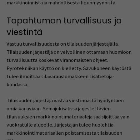
markkinoinnista ja mahdollisesta lipunmyynnistä.
Tapahtuman turvallisuus ja
viestintä
Vastuu turvallisuudesta on tilaisuuden järjestäjällä.
Tilaisuuden järjestäjä on velvollinen ottamaan huomioon
turvallisuutta koskevat viranomaisten ohjeet.
Pyrotekniikan käyttö on kielletty. Savukoneen käytöstä
tulee ilmoittaa tilavarauslomakkeen Lisätietoja-
kohdassa.
Tilaisuuden järjestäjä vastaa viestinnästä hyödyntäen
omia kanaviaan. Seinäjokisalissa järjestettävien
tilaisuuksien markkinointimateriaaleja saa sijoittaa vain
vuokratulle alueelle. Järjestäjän tulee huolehtia
markkinointimateriaalien poistamisesta tilaisuuden