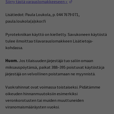
(Avautuu uuteen ikkun
Siirry tästä varauslomakkeeseen »
Lisätiedot: Paula Loukola, p. 044 7679 071,
paula.loukola(a)skor.fi
Pyrotekniikan käyttö on kielletty. Savukoneen käytöstä
tulee ilmoittaa tilavarauslomakkeen Lisätietoja-
kohdassa.
Huom.
Jos tilaisuuden järjestäjä tuo saliin omaan
miksauspöytänsä, paikat 388–395 poistuvat käytöstä ja
järjestäjä on velvollinen poistamaan ne myynnistä.
Vuokrahinnat ovat voimassa toistaiseksi. Pidätämme
oikeuden hinnanmuutoksiin esimerkiksi
veronkorotusten tai muiden muuttuneiden
viranomaismääräysten vuoksi.