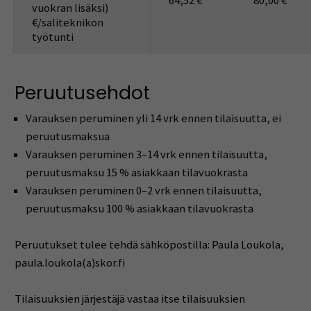
64,52 €
80,00 €
vuokran lisäksi)
€/saliteknikon
työtunti
Peruutusehdot
Varauksen peruminen yli 14 vrk ennen tilaisuutta, ei
peruutusmaksua
Varauksen peruminen 3–14 vrk ennen tilaisuutta,
peruutusmaksu 15 % asiakkaan tilavuokrasta
Varauksen peruminen 0–2 vrk ennen tilaisuutta,
peruutusmaksu 100 % asiakkaan tilavuokrasta
Peruutukset tulee tehdä sähköpostilla: Paula Loukola,
paula.loukola(a)skor.fi
Tilaisuuksien järjestäjä vastaa itse tilaisuuksien