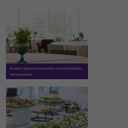
Sodexo tarjoaa monipuolisia ravintopalveluita
Kampustalolla.