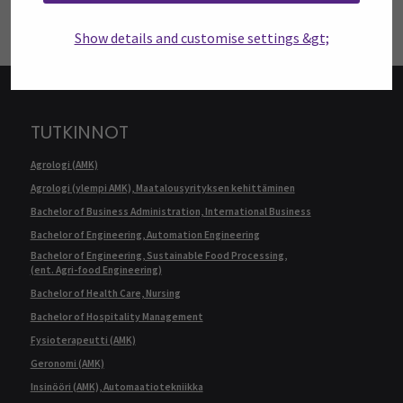
Show details and customise settings &gt;
TUTKINNOT
Agrologi (AMK)
Agrologi (ylempi AMK), Maatalousyrityksen kehittäminen
Bachelor of Business Administration, International Business
Bachelor of Engineering, Automation Engineering
Bachelor of Engineering, Sustainable Food Processing,
(ent. Agri-food Engineering)
Bachelor of Health Care, Nursing
Bachelor of Hospitality Management
Fysioterapeutti (AMK)
Geronomi (AMK)
Insinööri (AMK), Automaatiotekniikka