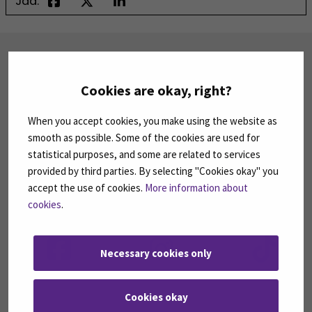
Jaa:
TILAA UUTISKIRJEITÄMME
SEAMK tuottaa uutiskirjeitä eri aiheista.
Cookies are okay, right?
Uutiskirjeemme ovat koosteita SEAMKin
ajankohtaisista koulutuksista, tapahtumista ja
asioista.
When you accept cookies, you make using the website as
smooth as possible. Some of the cookies are used for
statistical purposes, and some are related to services
TILAA UUTISKIRJEITÄMME
(AVAUTUU UUT
provided by third parties. By selecting "Cookies okay" you
accept the use of cookies.
More information about
SEURAA MEITÄ SOSIAALISESSA MEDIASSA
cookies
.
Seuraa meitä sosiaalisessa mediassa: SEAMK
Seuraa meitä sosiaalise
Seu
Necessary cookies only
Cookies okay
Seuraa meitä sosiaalisessa mediassa: SEAMK 
Seu