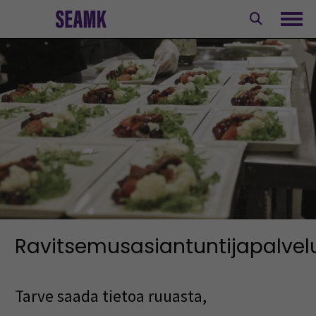
Siirry
sisältöön
Avaa
Ravitsemusasiantuntijapalvel
Tarve saada tietoa ruuasta,