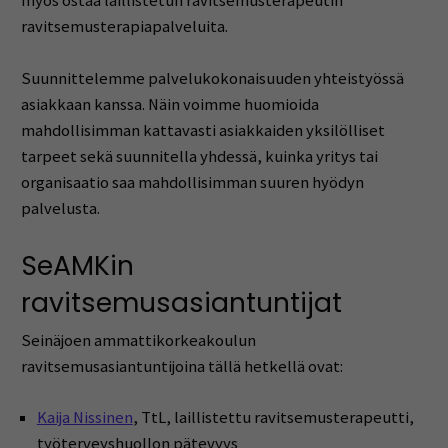
myös ostaa laillistetun ravitsemusterapeutin
ravitsemusterapiapalveluita.
Suunnittelemme palvelukokonaisuuden yhteistyössä
asiakkaan kanssa. Näin voimme huomioida
mahdollisimman kattavasti asiakkaiden yksilölliset
tarpeet sekä suunnitella yhdessä, kuinka yritys tai
organisaatio saa mahdollisimman suuren hyödyn
palvelusta.
SeAMKin
ravitsemusasiantuntijat
Seinäjoen ammattikorkeakoulun
ravitsemusasiantuntijoina tällä hetkellä ovat:
Kaija Nissinen
, TtL, laillistettu ravitsemusterapeutti,
työterveyshuollon pätevyys