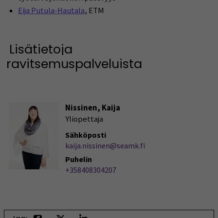
Eija Putula-Hautala
, ETM
Lisätietoja
ravitsemuspalveluista
Nissinen, Kaija
Yliopettaja
Sähköposti
kaija.nissinen@seamk.fi
Puhelin
+358408304207