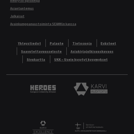
Rekrytoi opiskelija
Asiantuntemus
Julkaisut
Avainkumppanuustoiminta SEAMKin kanssa
Yhteystiedot
Palaute
Tietosuoja
Evästeet
Saavutettavuusseloste
Asiakirjajulkisuuskuvaus
Sivukartta
UKK – Usein kysytyt kysymykset
Heroes European University Alliance logo
Karvi Auditoitu logo
Logo
KARVI Excellence logo.