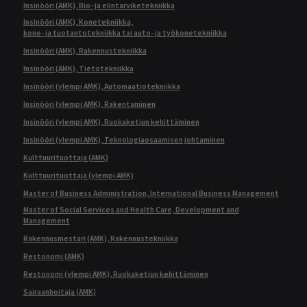
Insinööri (AMK), Bio- ja elintarviketekniikka
Insinööri (AMK), Konetekniikka,
kone- ja tuotantotekniikka tai auto- ja työkonetekniikka
Insinööri (AMK), Rakennustekniikka
Insinööri (AMK), Tietotekniikka
Insinööri (ylempi AMK), Automaatiotekniikka
Insinööri (ylempi AMK), Rakentaminen
Insinööri (ylempi AMK), Ruokaketjun kehittäminen
Insinööri (ylempi AMK), Teknologiaosaamisen johtaminen
Kulttuurituottaja (AMK)
Kulttuurituottaja (ylempi AMK)
Master of Business Administration, International Business Management
Master of Social Services and Health Care, Development and
Management
Rakennusmestari (AMK), Rakennustekniikka
Restonomi (AMK)
Restonomi (ylempi AMK), Ruokaketjun kehittäminen
Sairaanhoitaja (AMK)