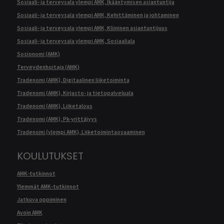
Sosiaali- ja terveysala ylempi AMK, Ikääntymisen asiantuntija
Sosiaali- ja terveysala ylempi AMK, Kehittäminen ja johtaminen
Sosiaali- ja terveysala ylempi AMK, Kliininen asiantuntijuus
Sosiaali- ja terveysala ylempi AMK, Sosiaaliala
Sosionomi (AMK)
Terveydenhoitaja (AMK)
Tradenomi (AMK), Digitaalinen liiketoiminta
Tradenomi (AMK), Kirjasto- ja tietopalveluala
Tradenomi (AMK), Liiketalous
Tradenomi (AMK), Pk-yrittäjyys
Tradenomi (ylempi AMK), Liiketoimintaosaaminen
KOULUTUKSET
AMK-tutkinnot
Ylemmät AMK-tutkinnot
Jatkuva oppiminen
Avoin AMK