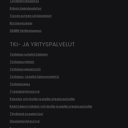
Täydennyskoulutus
Erikoistumiskoulutus
Toisen asteen väyläopinnot
Ristiinopiskelu
SEAMK Verkkokampus
TKI- JA YRITYSPALVELUT
Tutkimus ja kehittäminen
Tutkimusryhmät
Tutkimusympäristöt
Tutkimus- ja kehittämisprojektit
Tutkimuslupa
Työelämäyhteistyö
Palvelut yrityksille ja muille organisaatioille
Kehittämistyökalut yrityksille ja muille organisaatioille
Täydennä osaamistasi
Opiskelijayhteistyö