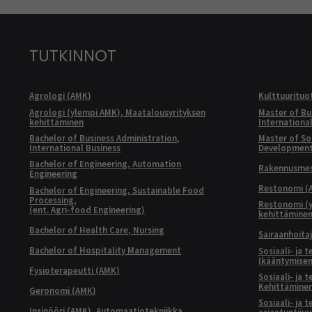
TUTKINNOT
Agrologi (AMK)
Kulttuurituo
Agrologi (ylempi AMK), Maatalousyrityksen
Master of Bu
kehittäminen
Internationa
Bachelor of Business Administration,
Master of Soc
International Business
Developmen
Bachelor of Engineering, Automation
Rakennusmest
Engineering
Restonomi (
Bachelor of Engineering, Sustainable Food
Processing,
Restonomi (
(ent. Agri-food Engineering)
kehittämine
Bachelor of Health Care, Nursing
Sairaanhoita
Bachelor of Hospitality Management
Sosiaali- ja 
Ikääntymisen
Fysioterapeutti (AMK)
Sosiaali- ja 
Kehittäminen
Geronomi (AMK)
Sosiaali- ja 
Insinööri (AMK), Automaatiotekniikka