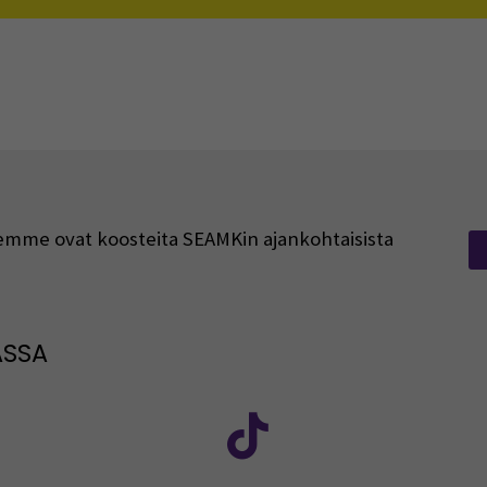
rjeemme ovat koosteita SEAMKin ajankohtaisista
ASSA
: SEAMK - Facebook
euraa meitä sosiaalisessa mediassa: SEAMK - Instagram
Seuraa meitä sosiaal