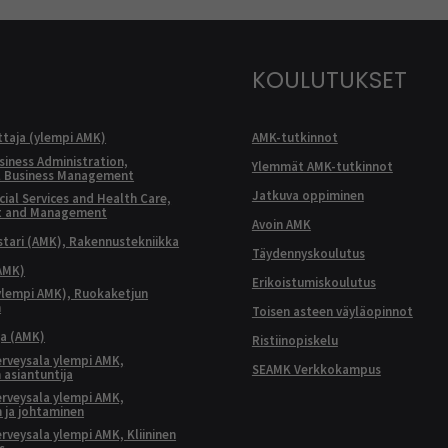
KOULUTUKSET
ttaja (ylempi AMK)
AMK-tutkinnot
siness Administration,
Ylemmät AMK-tutkinnot
l Business Management
Jatkuva oppiminen
ial Services and Health Care,
t and Management
Avoin AMK
ari (AMK), Rakennustekniikka
Täydennyskoulutus
AMK)
Erikoistumiskoulutus
ylempi AMK), Ruokaketjun
n
Toisen asteen väyläopinnot
ja (AMK)
Ristiinopiskelu
terveysala ylempi AMK,
SEAMK Verkkokampus
 asiantuntija
terveysala ylempi AMK,
 ja johtaminen
terveysala ylempi AMK, Kliininen