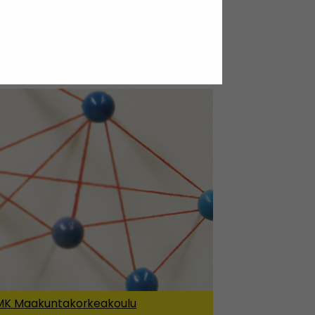
- ja muuta täydennyskoulutusta.
an oheisten linkkien kautta.
K Maakuntakorkeakoulu