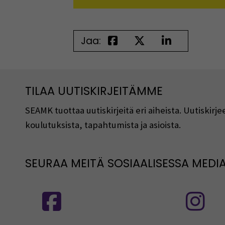
Jaa:
TILAA UUTISKIRJEITÄMME
SEAMK tuottaa uutiskirjeitä eri aiheista. Uutiski
koulutuksista, tapahtumista ja asioista.
SEURAA MEITÄ SOSIAALISESSA MEDI
Seuraa meitä sosiaalisessa mediassa
S