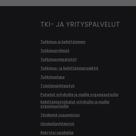
TKI- JA YRITYSPALVELUT
Tutkimus ja kehittäminen
Tutkimusryhmät
Tutkimusympäristöt
Tutkimus- ja kehittämisprojektit
Tutkimuslupa
Työelämäyhteistyö
Palvelut yrityksille ja muille organisaatioille
Kehittämistyökalut yrityksille ja muille
organisaatioille
Täydennä osaamistasi
Opiskelijayhteistyö
Rekrytoi opiskelija