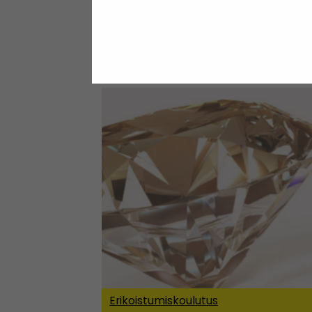
SeAMKissa järjestetään lisäksi yritys
Koulutusta on tarjolla myös Maakunta
Erikoistumiskoulutus