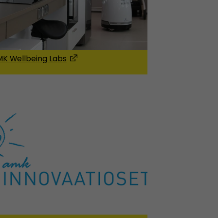
K Wellbeing Labs
(Avautuu uuteen ikkunaan)