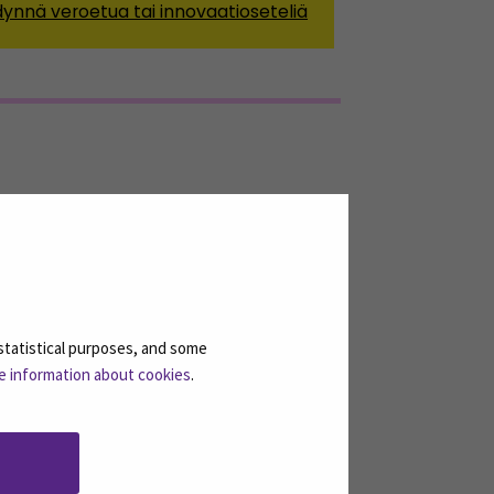
ynnä veroetua tai innovaatioseteliä
statistical purposes, and some
e information about cookies
.