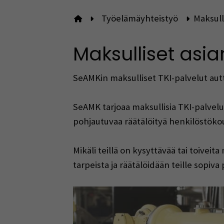
Työelämäyhteistyö
Maksull
Etusivulle
Maksulliset asia
SeAMKin maksulliset TKI-palvelut autt
SeAMK tarjoaa maksullisia TKI-palvelu
pohjautuvaa räätälöityä henkilöstökou
Mikäli teillä on kysyttävää tai toive
tarpeista ja räätälöidään teille sopiva 