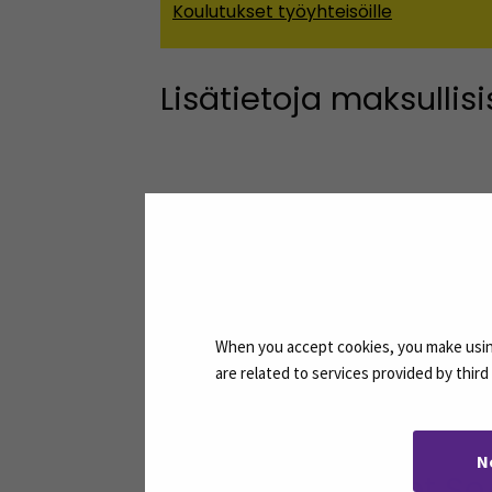
Koulutukset työyhteisöille
Lisätietoja maksullis
Uusimäki, Sirkku
Asiantuntija,
yrityspalvelut
Sähköposti
sirkku.uusimaki@seamk.f
When you accept cookies, you make using
Puhelin
are related to services provided by thir
+358408304253
N
Muut koulutukset S