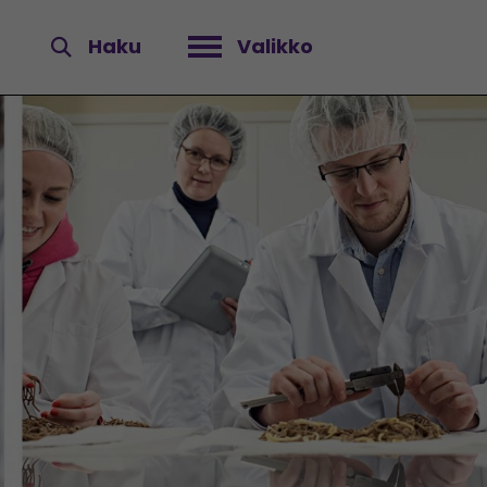
Haku
Valikko
Avaa valikko