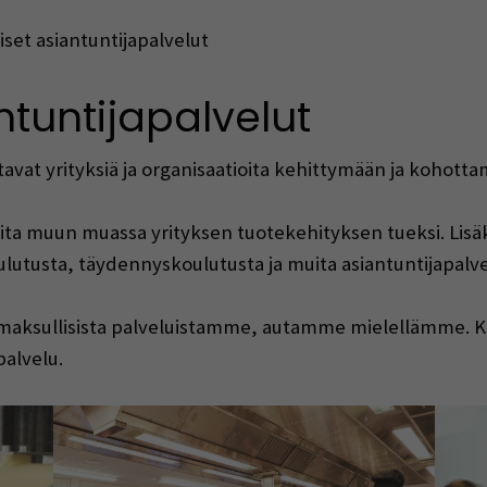
iset asiantuntijapalvelut
ntuntijapalvelut
avat yrityksiä ja organisaatioita kehittymään ja kohott
ita muun muassa yrityksen tuotekehityksen tueksi. Lisäk
lutusta, täydennyskoulutusta ja muita asiantuntijapalve
ita maksullisista palveluistamme, autamme mielellämme.
palvelu.