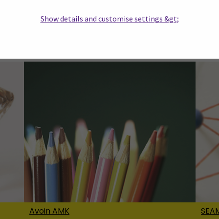
Show details and customise settings &gt;
ten ja organisaatioiden tarpeisiin pohjautuvaa henkilöstö
korkeakoulun ja avoimen AMK:n kautta. Tutustu tarjonta
Avoin AMK
SEAM