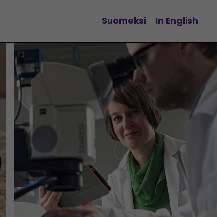
Suomeksi
In English
Vaihda kieltä