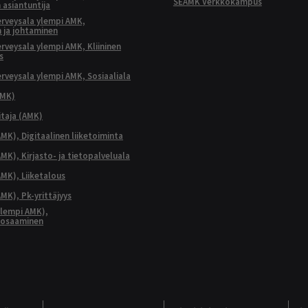
SEAMK Verkkokampus
 asiantuntija
terveysala ylempi AMK,
 ja johtaminen
terveysala ylempi AMK, Kliininen
s
terveysala ylempi AMK, Sosiaaliala
AMK)
taja (AMK)
MK), Digitaalinen liiketoiminta
K), Kirjasto- ja tietopalveluala
MK), Liiketalous
MK), Pk-yrittäjyys
lempi AMK),
aosaaminen