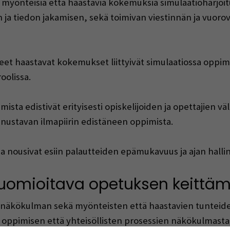
ä myönteisiä että haastavia kokemuksia simulaatioharjoitu
n ja tiedon jakamisen, sekä toimivan viestinnän ja vuor
et haastavat kokemukset liittyivät simulaatiossa oppimis
oolissa.
mista edistivät erityisesti opiskelijoiden ja opettajien v
nnustavan ilmapiirin edistäneen oppimista.
a nousivat esiin palautteiden epämukavuus ja ajan halli
omioitava opetuksen keittäm
n näkökulman sekä myönteisten että haastavien tunteid
ä oppimisen että yhteisöllisten prosessien näkökulmasta