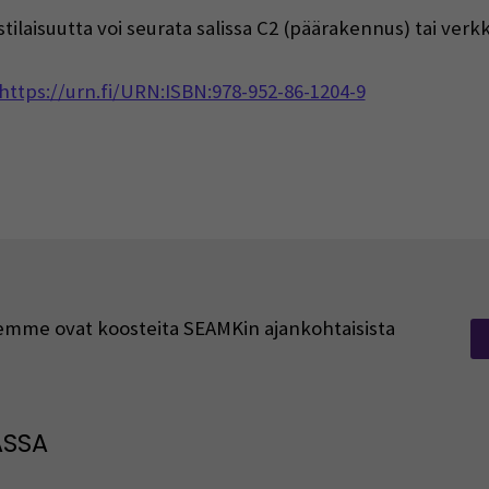
stilaisuutta voi seurata salissa C2 (päärakennus) tai verkk
https://urn.fi/URN:ISBN:978-952-86-1204-9
rjeemme ovat koosteita SEAMKin ajankohtaisista
ASSA
: SEAMK - Facebook
euraa meitä sosiaalisessa mediassa: SEAMK - Instagram
Seuraa meitä sosiaal