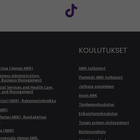
KOULUTUKSET
ttaja (ylempi AMK)
AMK-tutkinnot
siness Administration,
Ylemmät AMK-tutkinnot
l Business Management
Jatkuva oppiminen
ial Services and Health Care,
t and Management
Avoin AMK
ari (AMK), Rakennustekniikka
Täydennyskoulutus
AMK)
Erikoistumiskoulutus
ylempi AMK), Ruokaketjun
n
Toisen asteen väyläopinnot
ja (AMK)
Ristiinopiskelu
terveysala ylempi AMK,