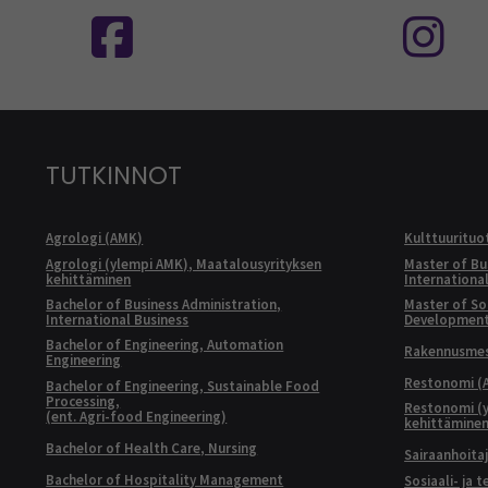
TUTKINNOT
Agrologi (AMK)
Kulttuurituo
Agrologi (ylempi AMK), Maatalousyrityksen
Master of Bu
kehittäminen
Internationa
Bachelor of Business Administration,
Master of Soc
International Business
Developmen
Bachelor of Engineering, Automation
Rakennusmest
Engineering
Restonomi (
Bachelor of Engineering, Sustainable Food
Processing,
Restonomi (
(ent. Agri-food Engineering)
kehittämine
Bachelor of Health Care, Nursing
Sairaanhoita
Bachelor of Hospitality Management
Sosiaali- ja 