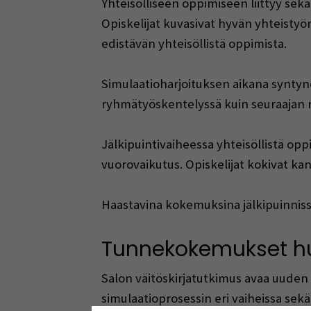
Yhteisölliseen oppimiseen liittyy sek
Opiskelijat kuvasivat hyvän yhteistyö
edistävän yhteisöllistä oppimista.
Simulaatioharjoituksen aikana syntyne
ryhmätyöskentelyssä kuin seuraajan r
Jälkipuintivaiheessa yhteisöllistä oppi
vuorovaikutus. Opiskelijat kokivat ka
Haastavina kokemuksina jälkipuinniss
Tunnekokemukset hu
Salon väitöskirjatutkimus avaa uude
simulaatioprosessin eri vaiheissa sek