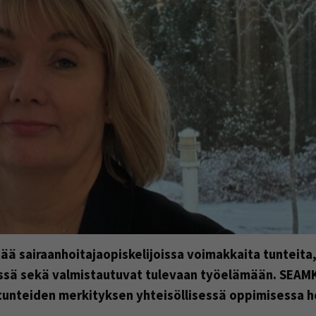
ä sairaanhoitajaopiskelijoissa voimakkaita tunteita,
ssä sekä valmistautuvat tulevaan työelämään. SEAMKi
n tunteiden merkityksen yhteisöllisessä oppimisessa 