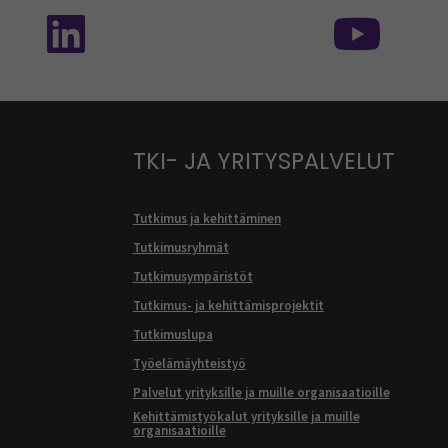
TKI- JA YRITYSPALVELUT
Tutkimus ja kehittäminen
Tutkimusryhmät
Tutkimusympäristöt
Tutkimus- ja kehittämisprojektit
Tutkimuslupa
Työelämäyhteistyö
Palvelut yrityksille ja muille organisaatioille
Kehittämistyökalut yrityksille ja muille
organisaatioille