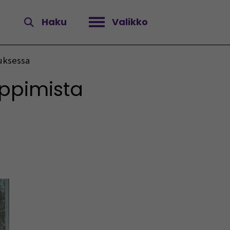
Haku
Valikko
Avaa valikko
tuksessa
oppimista