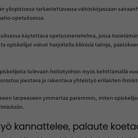
än yliopistossa tarkastettavassa väitöskirjassaan sairaanh
aatio-opetuksessa.
uksessa käytettävä opetusmenetelmä, jossa tosielämän ho
a opiskelijat voivat harjoitella kliinisiä taitoja, päätöks
iskelijoita tulevaan hoitotyöhön myös kehittämällä vuor
orostuu joustava ja rakentava yhteistyö erilaisten ihmis
iseen tarpeeseen ymmärtää paremmin, miten opiskelijo
lmiuksiin.
yö kannattelee, palaute koeta