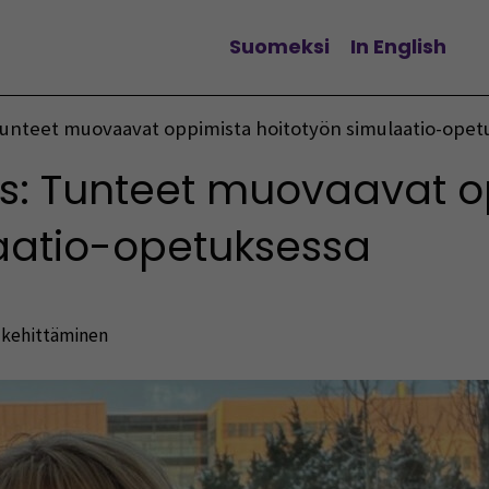
Suomeksi
In English
Vaihda kieltä
: Tunteet muovaavat oppimista hoitotyön simulaatio-ope
tös: Tunteet muovaavat 
aatio-opetuksessa
 kehittäminen