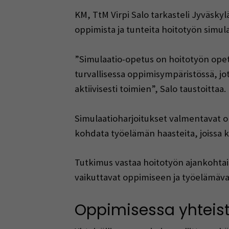
KM, TtM Virpi Salo tarkasteli Jyväskyl
oppimista ja tunteita hoitotyön simul
”Simulaatio-opetus on hoitotyön opet
turvallisessa oppimisympäristössä, jott
aktiivisesti toimien”, Salo taustoittaa.
Simulaatioharjoitukset valmentavat op
kohdata työelämän haasteita, joissa k
Tutkimus vastaa hoitotyön ajankohta
vaikuttavat oppimiseen ja työelämäva
Oppimisessa yhteist