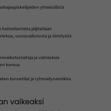
oitajaopiskelijoiden yhteisöllistä
itotilanteita jäljitellään
entekoa, vuorovaikutusta ja tiimityötä
ovaikutustaitoja ja valmiuksia
ten kanssa.
iden tunnetilat ja ryhmädynamiikka
an vaikeaksi