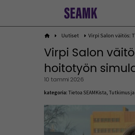
Siirry
sisältöön
Uutiset
Virpi Salon väitös
Etusivulle
Virpi Salon väi
hoitotyön simul
10 tammi 2026
kategoria:
Tietoa SEAMKista
,
Tutkimus ja