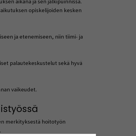
ksen aikana ja sen jälkipuinnissa.
ovaikutuksen opiskelijoiden kesken
een ja etenemiseen, niin tiimi- ja
äliset palautekeskustelut sekä hyvä
nnan vaikeudet.
istyössä
en merkityksestä hoitotyön
.