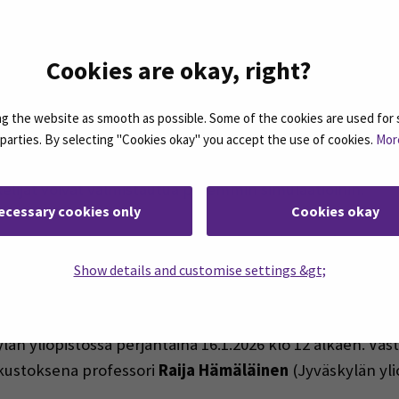
a kokemat tunteet olivat sekä miellyttäviä että epämiell
esimerkiksi rauhallisuutta, innostusta, tyytyväisyyttä j
Cookies are okay, right?
uitenkin epämiellyttäviä tunteita, kuten stressiä, ahd
peää, uupumusta ja pettymystä”, Salo kertoo.
 the website as smooth as possible. Some of the cookies are used for 
d parties. By selecting "Cookies okay" you accept the use of cookies.
Mor
 huomioida hoitotyön opiskelijoiden tunteet ja erilaine
kelijat voivat valmistautua paremmin simulaatioihin.
ecessary cookies only
Cookies okay
utuksia oppimiseen voimme kehittää simulaatio-opetust
ppimista ja valmentavat heitä kliiniseen harjoitteluun”, S
Show details and customise settings &gt;
äitöskirjan ”Yhteisöllinen oppiminen ja tunteet hoitot
län yliopistossa perjantaina 16.1.2026 klo 12 alkaen. Vas
 kustoksena professori
Raija Hämäläinen
(Jyväskylän yli