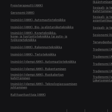
Ikääntymisen
Fysioterapeutti (AMK)
Sosiaali- ja 
Kehittäminen
Geronomi (AMK)
Sosiaali- ja 
Insinööri (AMK), Automaatiotekniikka
asiantuntijuu
Insinööri (AMK), Bio- ja elintarviketekniikka
Sosiaali- ja 
Insinööri (AMK), Konetekniikka,
Sosionomi (
kone- ja tuotantotekniikka tai auto- ja
työkonetekniikka
Terveydenhoi
Insinööri (AMK), Rakennustekniikka
Tradenomi (A
Insinööri (AMK), Tietotekniikka
Tradenomi (AM
Insinööri (ylempi AMK), Automaatiotekniikka
Tradenomi (A
Insinööri (ylempi AMK), Rakentaminen
Tradenomi (A
Insinööri (ylempi AMK), Ruokaketjun
Tradenomi (y
kehittäminen
Liiketoimint
Insinööri (ylempi AMK), Teknologiaosaamisen
johtaminen
Kulttuurituottaja (AMK)