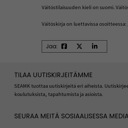
Väitöstilaisuuden kieli on suomi. Väitö
Väitöskirja on luettavissa osoitteessa:
Jaa:
TILAA UUTISKIRJEITÄMME
SEAMK tuottaa uutiskirjeitä eri aiheista. Uutiski
koulutuksista, tapahtumista ja asioista.
SEURAA MEITÄ SOSIAALISESSA MEDI
Seuraa meitä sosiaalisessa mediassa
S