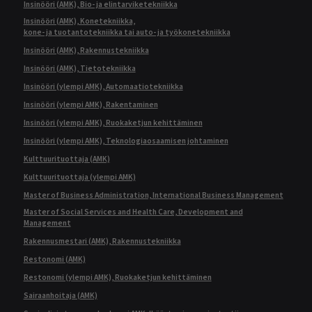
Insinööri (AMK), Bio- ja elintarviketekniikka
Insinööri (AMK), Konetekniikka,
kone- ja tuotantotekniikka tai auto- ja työkonetekniikka
Insinööri (AMK), Rakennustekniikka
Insinööri (AMK), Tietotekniikka
Insinööri (ylempi AMK), Automaatiotekniikka
Insinööri (ylempi AMK), Rakentaminen
Insinööri (ylempi AMK), Ruokaketjun kehittäminen
Insinööri (ylempi AMK), Teknologiaosaamisen johtaminen
Kulttuurituottaja (AMK)
Kulttuurituottaja (ylempi AMK)
Master of Business Administration, International Business Management
Master of Social Services and Health Care, Development and
Management
Rakennusmestari (AMK), Rakennustekniikka
Restonomi (AMK)
Restonomi (ylempi AMK), Ruokaketjun kehittäminen
Sairaanhoitaja (AMK)