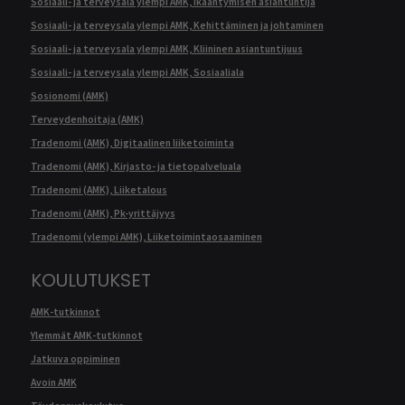
Sosiaali- ja terveysala ylempi AMK, Ikääntymisen asiantuntija
Sosiaali- ja terveysala ylempi AMK, Kehittäminen ja johtaminen
Sosiaali- ja terveysala ylempi AMK, Kliininen asiantuntijuus
Sosiaali- ja terveysala ylempi AMK, Sosiaaliala
Sosionomi (AMK)
Terveydenhoitaja (AMK)
Tradenomi (AMK), Digitaalinen liiketoiminta
Tradenomi (AMK), Kirjasto- ja tietopalveluala
Tradenomi (AMK), Liiketalous
Tradenomi (AMK), Pk-yrittäjyys
Tradenomi (ylempi AMK), Liiketoimintaosaaminen
KOULUTUKSET
AMK-tutkinnot
Ylemmät AMK-tutkinnot
Jatkuva oppiminen
Avoin AMK