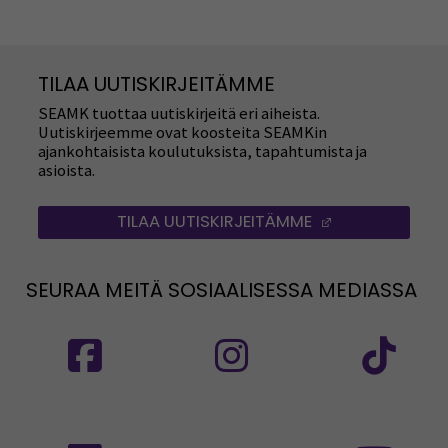
TILAA UUTISKIRJEITÄMME
SEAMK tuottaa uutiskirjeitä eri aiheista.
Uutiskirjeemme ovat koosteita SEAMKin
ajankohtaisista koulutuksista, tapahtumista ja
asioista.
TILAA UUTISKIRJEITÄMME
(AVAUTUU UUT
SEURAA MEITÄ SOSIAALISESSA MEDIASSA
Seuraa meitä sosiaalisessa mediassa: SEAMK
Seuraa meitä sosiaalise
Seu
Seuraa meitä sosiaalisessa mediassa: SEAMK 
Seu