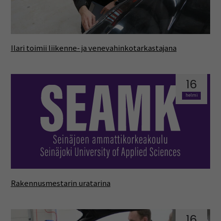
Ilari toimii liikenne- ja venevahinkotarkastajana
16
helmi
Rakennusmestarin uratarina
16