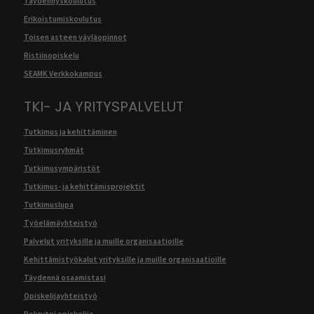
Täydennyskoulutus
Erikoistumiskoulutus
Toisen asteen väyläopinnot
Ristiinopiskelu
SEAMK Verkkokampus
TKI- JA YRITYSPALVELUT
Tutkimus ja kehittäminen
Tutkimusryhmät
Tutkimusympäristöt
Tutkimus- ja kehittämisprojektit
Tutkimuslupa
Työelämäyhteistyö
Palvelut yrityksille ja muille organisaatioille
Kehittämistyökalut yrityksille ja muille organisaatioille
Täydennä osaamistasi
Opiskelijayhteistyö
Rekrytoi opiskelija