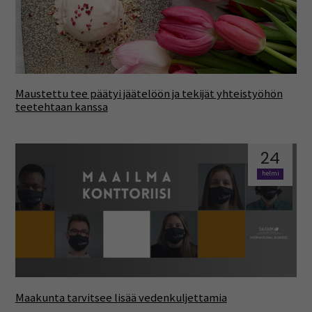
Maustettu tee päätyi jäätelöön ja tekijät yhteistyöhön
teetehtaan kanssa
24
helmi
Maakunta tarvitsee lisää vedenkuljettamia