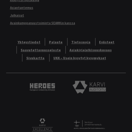
Asiantuntemus
Julkaisut
Avainkumppanuustoiminta SEAMKin kanssa
Yhteystiedot
Palaute
Tietosuoja
Evästeet
Saavutettavuusseloste
Asiakirjajulkisuuskuvaus
Sivukartta
UKK – Usein kysytyt kysymykset
Heroes European University Alliance logo
Karvi Auditoitu logo
Logo
KARVI Excellence logo.