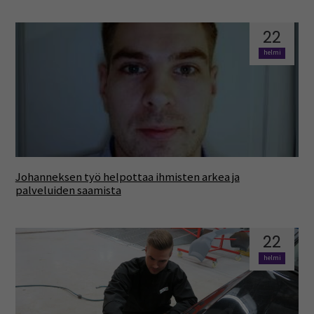
22
helmi
Johanneksen työ helpottaa ihmisten arkea ja
palveluiden saamista
22
helmi