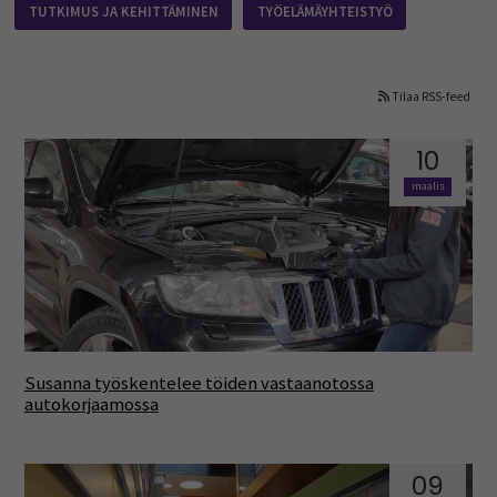
TUTKIMUS JA KEHITTÄMINEN
TYÖELÄMÄYHTEISTYÖ
Tilaa RSS-feed
10
maalis
Susanna työskentelee töiden vastaanotossa
autokorjaamossa
09