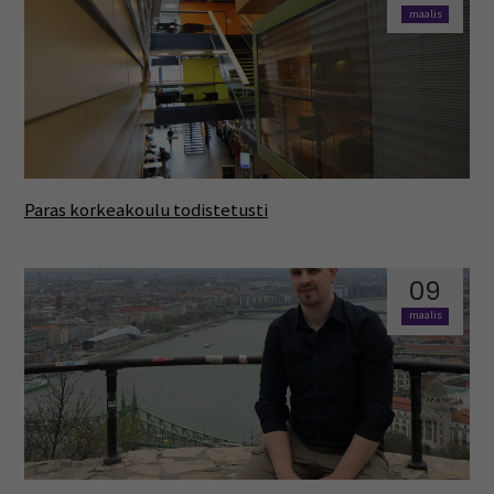
maalis
Paras korkeakoulu todistetusti
09
maalis