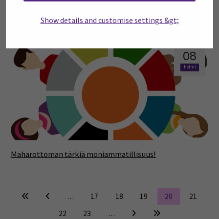
Monipuolista koulutusta ja kokemusta ruokapalveluiden
Show details and customise settings &gt;
parissa
08
helmi
Maharottoman tärkiä moniammatillisuus!
…
17
18
19
20
21
22
23
…