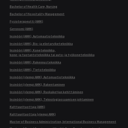
Bachelor of Health Care, Nursing
Bachelor of Hospitality Management
Fysioterapeutti (AMK)
Geronomi (AMK)
Insinööri (AMK), Automaatiotekniikka
Insinööri (AMK), Bio- ja elintarviketekniikka
Insinööri (AMK), Konetekniikka,
kone- ja tuotantotekniikka tai auto- ja työkonetekniikka
Insinööri (AMK), Rakennustekniikka
Insinööri (AMK), Tietotekniikka
Insinööri (ylempi AMK), Automaatiotekniikka
Insinööri (ylempi AMK), Rakentaminen
Insinööri (ylempi AMK), Ruokaketjun kehittäminen
Insinööri (ylempi AMK), Teknologiaosaamisen johtaminen
Kulttuurituottaja (AMK)
Kulttuurituottaja (ylempi AMK)
Master of Business Administration, International Business Management