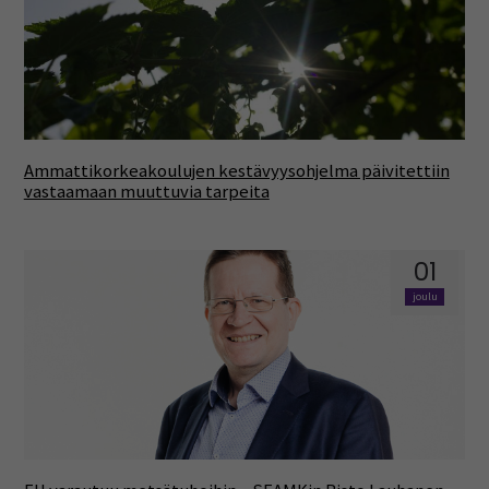
Ammattikorkeakoulujen kestävyysohjelma päivitettiin
vastaamaan muuttuvia tarpeita
01
joulu