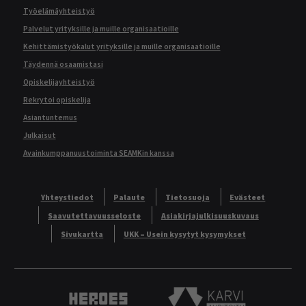
Työelämäyhteistyö
Palvelut yrityksille ja muille organisaatioille
Kehittämistyökalut yrityksille ja muille organisaatioille
Täydennä osaamistasi
Opiskelijayhteistyö
Rekrytoi opiskelija
Asiantuntemus
Julkaisut
Avainkumppanuustoiminta SEAMKin kanssa
Yhteystiedot
Palaute
Tietosuoja
Evästeet
Saavutettavuusseloste
Asiakirjajulkisuuskuvaus
Sivukartta
UKK – Usein kysytyt kysymykset