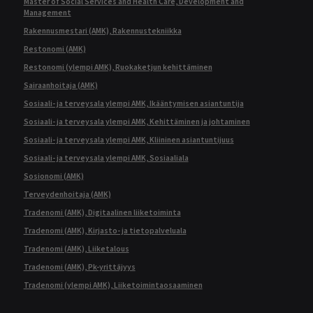
Master of Social Services and Health Care, Development and
Management
Rakennusmestari (AMK), Rakennustekniikka
Restonomi (AMK)
Restonomi (ylempi AMK), Ruokaketjun kehittäminen
Sairaanhoitaja (AMK)
Sosiaali- ja terveysala ylempi AMK, Ikääntymisen asiantuntija
Sosiaali- ja terveysala ylempi AMK, Kehittäminen ja johtaminen
Sosiaali- ja terveysala ylempi AMK, Kliininen asiantuntijuus
Sosiaali- ja terveysala ylempi AMK, Sosiaaliala
Sosionomi (AMK)
Terveydenhoitaja (AMK)
Tradenomi (AMK), Digitaalinen liiketoiminta
Tradenomi (AMK), Kirjasto- ja tietopalveluala
Tradenomi (AMK), Liiketalous
Tradenomi (AMK), Pk-yrittäjyys
Tradenomi (ylempi AMK), Liiketoimintaosaaminen