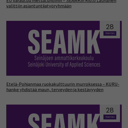
EU varautuu metsätuhoihin – SEAMKin Risto Lauhanen
valittiin asiantuntijatyöryhmään
28
marras
Etelä-Pohjanmaa ruokakulttuurin murroksessa – KURU-
hanke yhdistää maun, terveyden ja kestävyyden
28
marras