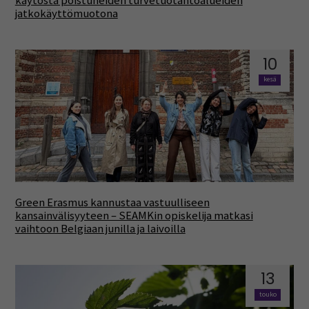
käytöstä poistuneiden turvetuotantoalueiden
jatkokäyttömuotona
10
kesä
Green Erasmus kannustaa vastuulliseen
kansainvälisyyteen – SEAMKin opiskelija matkasi
vaihtoon Belgiaan junilla ja laivoilla
13
touko