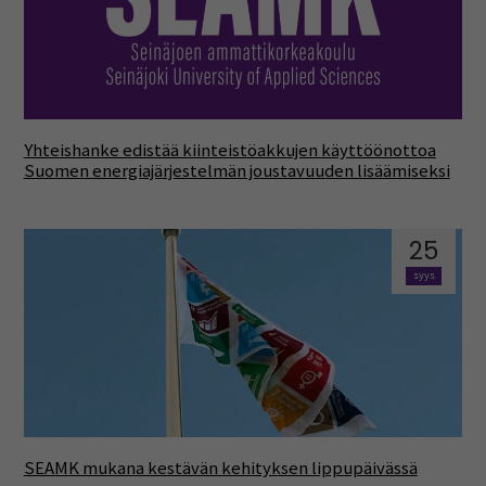
Yhteishanke edistää kiinteistöakkujen käyttöönottoa
Suomen energiajärjestelmän joustavuuden lisäämiseksi
25
syys
SEAMK mukana kestävän kehityksen lippupäivässä