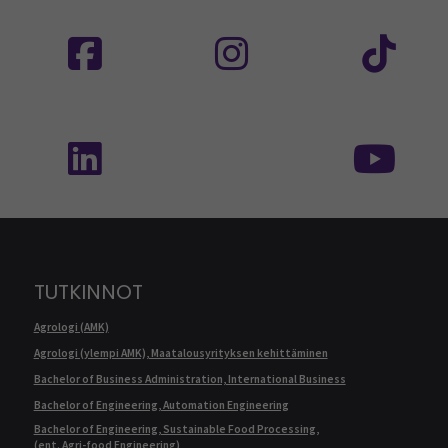
Seuraa meitä sosiaalisessa mediassa: SEAMK
Seuraa meitä sosiaalise
Seu
Seuraa meitä sosiaalisessa mediassa: SEAMK 
Seu
TUTKINNOT
Agrologi (AMK)
Agrologi (ylempi AMK), Maatalousyrityksen kehittäminen
Bachelor of Business Administration, International Business
Bachelor of Engineering, Automation Engineering
Bachelor of Engineering, Sustainable Food Processing,
(ent. Agri-food Engineering)