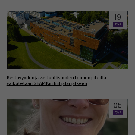
19
syys
Kestävyyden ja vastuullisuuden toimenpiteillä
vaikutetaan SEAMKin hiilijalanjälkeen
05
syys