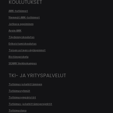
KOULUTUKSET
AMK-tutkinnot
Ylemmät AMK-tutkinnot
Jatkuva oppiminen
Avoin AMK
Täydennyskoulutus
Erikoistumiskoulutus
Toisen asteen väyläopinnot
Ristiinopiskelu
SEAMK Verkkokampus
TKI- JA YRITYSPALVELUT
Tutkimus ja kehittäminen
Tutkimusryhmät
Tutkimusympäristöt
Tutkimus- ja kehittämisprojektit
Tutkimuslupa