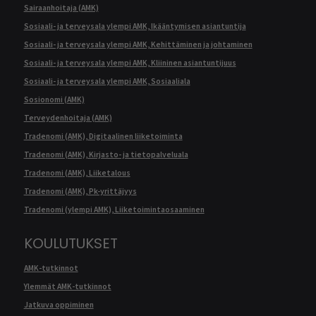
Sairaanhoitaja (AMK)
Sosiaali- ja terveysala ylempi AMK, Ikääntymisen asiantuntija
Sosiaali- ja terveysala ylempi AMK, Kehittäminen ja johtaminen
Sosiaali- ja terveysala ylempi AMK, Kliininen asiantuntijuus
Sosiaali- ja terveysala ylempi AMK, Sosiaaliala
Sosionomi (AMK)
Terveydenhoitaja (AMK)
Tradenomi (AMK), Digitaalinen liiketoiminta
Tradenomi (AMK), Kirjasto- ja tietopalveluala
Tradenomi (AMK), Liiketalous
Tradenomi (AMK), Pk-yrittäjyys
Tradenomi (ylempi AMK), Liiketoimintaosaaminen
KOULUTUKSET
AMK-tutkinnot
Ylemmät AMK-tutkinnot
Jatkuva oppiminen