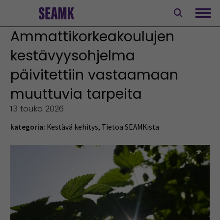
Siirry
sisältöön
Avaa
Ammattikorkeakoulujen
kestävyysohjelma
päivitettiin vastaamaan
muuttuvia tarpeita
13 touko 2026
kategoria:
Kestävä kehitys
,
Tietoa SEAMKista