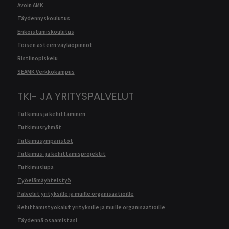
Avoin AMK
Täydennyskoulutus
Erikoistumiskoulutus
Toisen asteen väyläopinnot
Ristiinopiskelu
SEAMK Verkkokampus
TKI- JA YRITYSPALVELUT
Tutkimus ja kehittäminen
Tutkimusryhmät
Tutkimusympäristöt
Tutkimus- ja kehittämisprojektit
Tutkimuslupa
Työelämäyhteistyö
Palvelut yrityksille ja muille organisaatioille
Kehittämistyökalut yrityksille ja muille organisaatioille
Täydennä osaamistasi