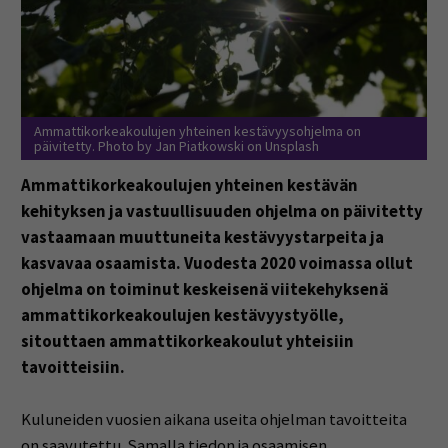
Ammattikorkeakoulujen yhteinen kestävyysohjelma on
päivitetty. Photo by Jan Piatkowski on Unsplash
Ammattikorkeakoulujen yhteinen kestävän
kehityksen ja vastuullisuuden ohjelma on päivitetty
vastaamaan muuttuneita kestävyystarpeita ja
kasvavaa osaamista. Vuodesta 2020 voimassa ollut
ohjelma on toiminut keskeisenä viitekehyksenä
ammattikorkeakoulujen kestävyystyölle,
sitouttaen ammattikorkeakoulut yhteisiin
tavoitteisiin.
Kuluneiden vuosien aikana useita ohjelman tavoitteita
on saavutettu. Samalla tiedon ja osaamisen