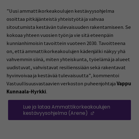
”Uusi ammattikorkeakoulujen kestävyysohjelma
osoittaa pitkäjänteistä yhteistyötä ja vahvaa
sitoutumista kestävän tulevaisuuden rakentamiseen. Se
kokoaa yhteen vuosien työn ja vie sitä eteenpäin
kunnianhimoisin tavoittein vuoteen 2030. Tavoitteena
on, että ammattikorkeakoulujen kädenjälki näkyy yhä
vahvemmin siinä, miten yhteiskunta, työelämä ja alueet
uudistuvat, vahvistavat resilienssiään sekä rakentavat
hyvinvoivaa ja kestävää tulevaisuutta”
,
kommentoi
Vastuullisuusvastaavien verkoston puheenjohtaja
Vappu
Kunnaala-Hyrkki
.
Lue ja lataa Ammattikorkeakoulujen
kestävyysohjelma (Arene)
(Avautuu uuteen 