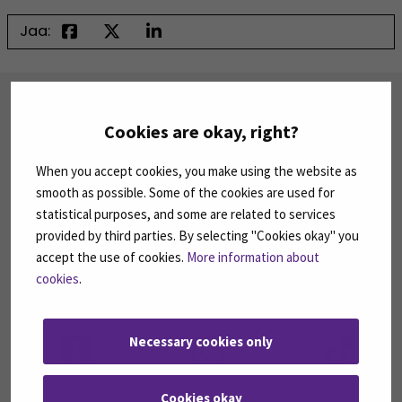
Jaa:
TILAA UUTISKIRJEITÄMME
Cookies are okay, right?
SEAMK tuottaa uutiskirjeitä eri aiheista.
Uutiskirjeemme ovat koosteita SEAMKin
ajankohtaisista koulutuksista, tapahtumista ja
When you accept cookies, you make using the website as
asioista.
smooth as possible. Some of the cookies are used for
statistical purposes, and some are related to services
TILAA UUTISKIRJEITÄMME
(AVAUTUU UUT
provided by third parties. By selecting "Cookies okay" you
accept the use of cookies.
More information about
cookies
.
SEURAA MEITÄ SOSIAALISESSA MEDIASSA
Seuraa meitä sosiaalisessa mediassa: SEAMK
Seuraa meitä sosiaalise
Seu
Necessary cookies only
Cookies okay