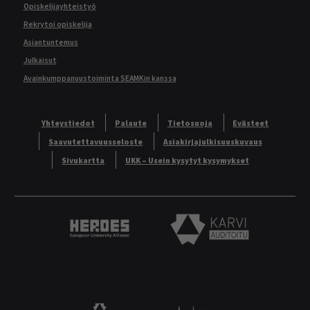
Opiskelijayhteistyö
Rekrytoi opiskelija
Asiantuntemus
Julkaisut
Avainkumppanuustoiminta SEAMKin kanssa
Yhteystiedot
Palaute
Tietosuoja
Evästeet
Saavutettavuusseloste
Asiakirjajulkisuuskuvaus
Sivukartta
UKK – Usein kysytyt kysymykset
Heroes European University Alliance logo
Karvi Auditoitu logo