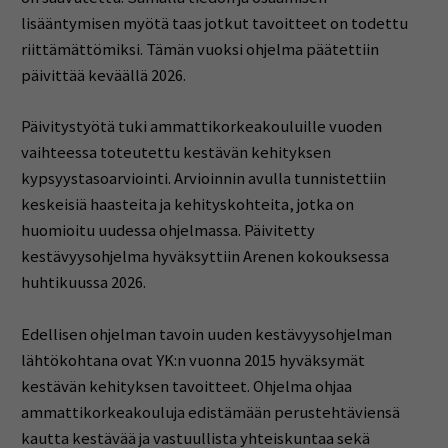
lisääntymisen myötä taas jotkut tavoitteet on todettu
riittämättömiksi. Tämän vuoksi ohjelma päätettiin
päivittää keväällä 2026.
Päivitystyötä tuki ammattikorkeakouluille vuoden
vaihteessa toteutettu kestävän kehityksen
kypsyystasoarviointi. Arvioinnin avulla tunnistettiin
keskeisiä haasteita ja kehityskohteita, jotka on
huomioitu uudessa ohjelmassa. Päivitetty
kestävyysohjelma hyväksyttiin Arenen kokouksessa
huhtikuussa 2026.
Edellisen ohjelman tavoin uuden kestävyysohjelman
lähtökohtana ovat YK:n vuonna 2015 hyväksymät
kestävän kehityksen tavoitteet. Ohjelma ohjaa
ammattikorkeakouluja edistämään perustehtäviensä
kautta kestävää ja vastuullista yhteiskuntaa sekä