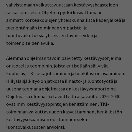
vahvistamaan vaikuttavuuttaan kestävyyshaasteiden
ratkaisemisessa. Ohjelma pyrkii kasvattamaan
ammattikorkeakoulujen yhteiskunnallista kädenjälkeä ja
pienentämään toiminnan ympäristö- ja
luontovaikutuksia yhteisten tavoitteiden ja
toimenpiteiden avulla.
Aiemman ohjelman tavoin päivitetty kestävyysohjelma
on jaoteltu teemoihin, joista entisellään säilyivät
koulutus, TKI sekä johtaminen ja henkilöstön osaaminen.
Hiilijalanjälkityö on jatkossa ilmasto- ja luontotyötä ja
uutena teemana ohjelmassa on kestävyysraportointi.
Ohjelmassa olennaisia tavoitteita aikavälille 2026–2030
ovat mm. kestävyysopintojen kehittäminen, TKI-
toiminnan vaikuttavuuden kasvattaminen, henkilöstön
kestävyysosaamisen edistäminen sekä
luontovaikutusten arviointi.