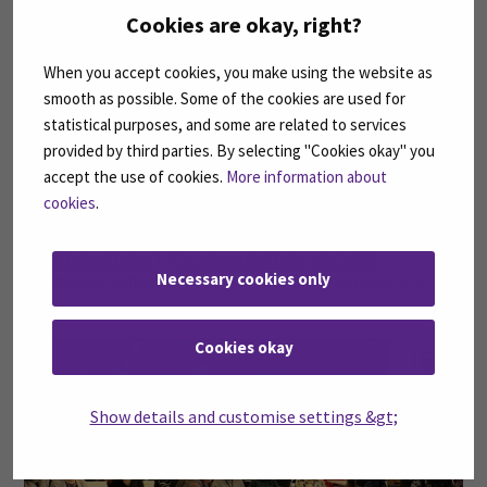
Cookies are okay, right?
19
joulu
When you accept cookies, you make using the website as
smooth as possible. Some of the cookies are used for
statistical purposes, and some are related to services
provided by third parties. By selecting "Cookies okay" you
accept the use of cookies.
More information about
cookies
.
Uutistoimittajan työn sairaanhoitajaopintoihin
Necessary cookies only
Suomessa vaihtanut Le Anh on SeAMKin vuoden alumni
Cookies okay
16
joulu
Show details and customise settings &gt;