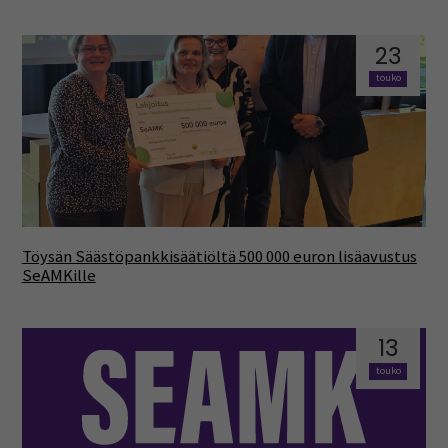
23
touko
Töysän Säästöpankkisäätiöltä 500 000 euron lisäavustus
SeAMKille
13
touko