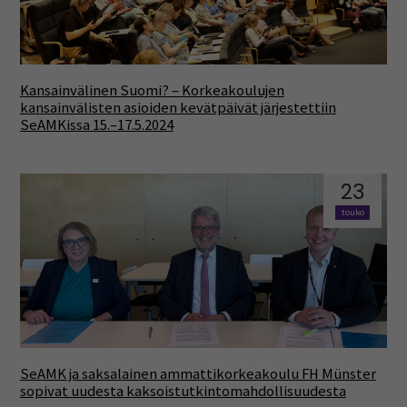
Kansainvälinen Suomi? – Korkeakoulujen
kansainvälisten asioiden kevätpäivät järjestettiin
SeAMKissa 15.–17.5.2024
23
touko
SeAMK ja saksalainen ammattikorkeakoulu FH Münster
sopivat uudesta kaksoistutkintomahdollisuudesta