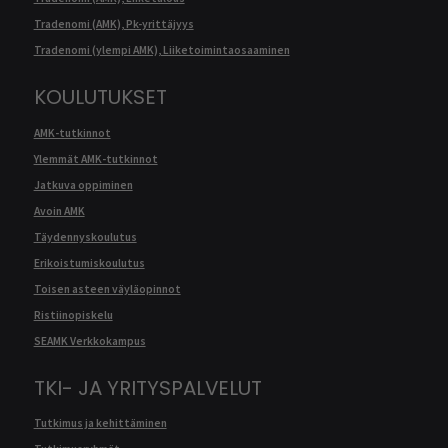
Tradenomi (AMK), Pk-yrittäjyys
Tradenomi (ylempi AMK), Liiketoimintaosaaminen
KOULUTUKSET
AMK-tutkinnot
Ylemmät AMK-tutkinnot
Jatkuva oppiminen
Avoin AMK
Täydennyskoulutus
Erikoistumiskoulutus
Toisen asteen väyläopinnot
Ristiinopiskelu
SEAMK Verkkokampus
TKI- JA YRITYSPALVELUT
Tutkimus ja kehittäminen