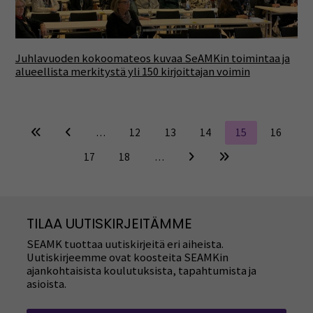
Juhlavuoden kokoomateos kuvaa SeAMKin toimintaa ja
alueellista merkitystä yli 150 kirjoittajan voimin
…
12
13
14
15
16
17
18
…
TILAA UUTISKIRJEITÄMME
SEAMK tuottaa uutiskirjeitä eri aiheista.
Uutiskirjeemme ovat koosteita SEAMKin
ajankohtaisista koulutuksista, tapahtumista ja
asioista.