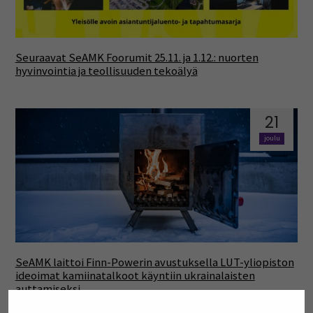
Seuraavat SeAMK Foorumit 25.11. ja 1.12.: nuorten
hyvinvointia ja teollisuuden tekoälyä
21
joulu
SeAMK laittoi Finn-Powerin avustuksella LUT-yliopiston
ideoimat kamiinatalkoot käyntiin ukrainalaisten
auttamiseksi