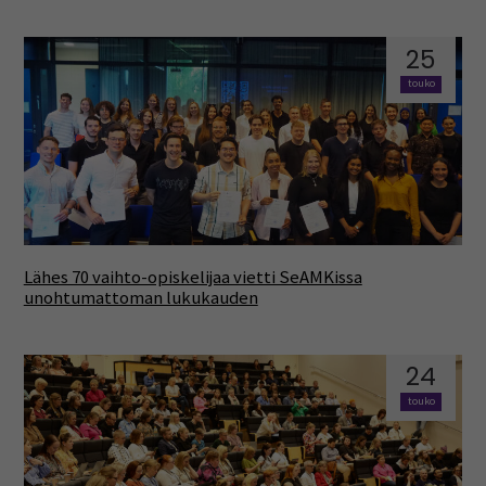
25
touko
Lähes 70 vaihto-opiskelijaa vietti SeAMKissa
unohtumattoman lukukauden
24
touko