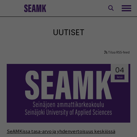
Siirry
sisältöön
Avaa
UUTISET
Tilaa RSS-feed
04
kesä
SeAMKissa tasa-arvo ja yhdenvertoisuus keskiössä