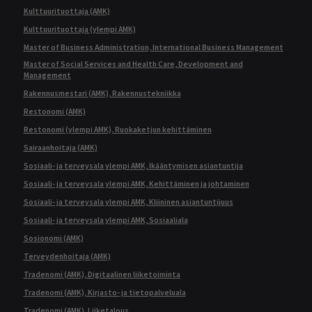
Kulttuurituottaja (AMK)
Kulttuurituottaja (ylempi AMK)
Master of Business Administration, International Business Management
Master of Social Services and Health Care, Development and
Management
Rakennusmestari (AMK), Rakennustekniikka
Restonomi (AMK)
Restonomi (ylempi AMK), Ruokaketjun kehittäminen
Sairaanhoitaja (AMK)
Sosiaali- ja terveysala ylempi AMK, Ikääntymisen asiantuntija
Sosiaali- ja terveysala ylempi AMK, Kehittäminen ja johtaminen
Sosiaali- ja terveysala ylempi AMK, Kliininen asiantuntijuus
Sosiaali- ja terveysala ylempi AMK, Sosiaaliala
Sosionomi (AMK)
Terveydenhoitaja (AMK)
Tradenomi (AMK), Digitaalinen liiketoiminta
Tradenomi (AMK), Kirjasto- ja tietopalveluala
Tradenomi (AMK), Liiketalous