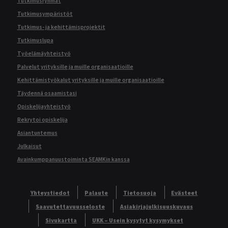
Tutkimusryhmät
Tutkimusympäristöt
Tutkimus- ja kehittämisprojektit
Tutkimuslupa
Työelämäyhteistyö
Palvelut yrityksille ja muille organisaatioille
Kehittämistyökalut yrityksille ja muille organisaatioille
Täydennä osaamistasi
Opiskelijayhteistyö
Rekrytoi opiskelija
Asiantuntemus
Julkaisut
Avainkumppanuustoiminta SEAMKin kanssa
Yhteystiedot
Palaute
Tietosuoja
Evästeet
Saavutettavuusseloste
Asiakirjajulkisuuskuvaus
Sivukartta
UKK – Usein kysytyt kysymykset