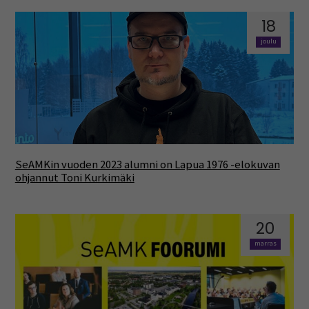
18
joulu
SeAMKin vuoden 2023 alumni on Lapua 1976 -elokuvan
ohjannut Toni Kurkimäki
20
marras