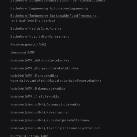
Bachelor of Business Administration, International Business
Bachelor of Engineering, Automation Engineering
Bachelor of Engineering, Sustainable Food Processing,
(ent. Agri-food Engineering)
Bachelor of Health Care, Nursing
Bachelor of Hospitality Management
Fysioterapeutti (AMK)
Geronomi (AMK)
Insinööri (AMK), Automaatiotekniikka
Insinööri (AMK), Bio- ja elintarviketekniikka
Insinööri (AMK), Konetekniikka,
kone- ja tuotantotekniikka tai auto- ja työkonetekniikka
Insinööri (AMK), Rakennustekniikka
Insinööri (AMK), Tietotekniikka
Insinööri (ylempi AMK), Automaatiotekniikka
Insinööri (ylempi AMK), Rakentaminen
Insinööri (ylempi AMK), Ruokaketjun kehittäminen
Insinööri (ylempi AMK), Teknologiaosaamisen johtaminen
Kulttuurituottaja (AMK)