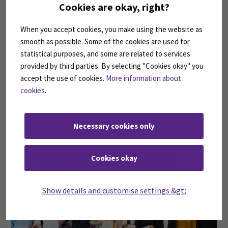
Cookies are okay, right?
10
When you accept cookies, you make using the website as
kesä
smooth as possible. Some of the cookies are used for
statistical purposes, and some are related to services
provided by third parties. By selecting "Cookies okay" you
accept the use of cookies.
More information about
cookies
.
Jatkuvan oppimisen uusi verkkokauppa
Necessary cookies only
25
Cookies okay
touko
Show details and customise settings &gt;