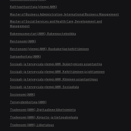
Kulttuurituottaja (ylempi AMK)
Master of Business Administration, International Business Management
Master of Social Services and Health Care, Development and
Management
Rakennusmestari (AMK), Rakennustekniikka
Restonomi (AMK)
Restonomi (ylempi AMK), Ruokaketjun kehittäminen
Sairaanhoitaja (AMK)
Sosiaali- ja terveysala ylempi AMK, Ikääntymisen asiantuntija
Sosiaali- ja terveysala ylempi AMK, Kehittäminen ja johtaminen
Sosiaali- ja terveysala ylempi AMK, Kliininen asiantuntijuus
Sosiaali- ja terveysala ylempi AMK, Sosiaaliala
Sosionomi (AMK)
Terveydenhoitaja (AMK)
Tradenomi (AMK), Digitaalinen liiketoiminta
Tradenomi (AMK), Kirjasto- ja tietopalveluala
Tradenomi (AMK), Liiketalous