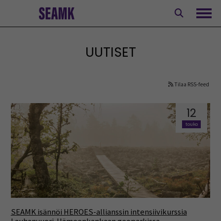
Siirry
sisältöön
Avaa
UUTISET
Tilaa RSS-feed
12
touko
SEAMK isännöi HEROES-allianssin intensiivikurssia