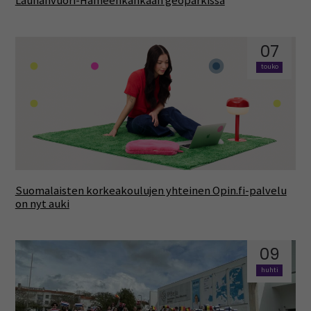
Lauhanvuori-Hämeenkankaan geoparkissa
07
touko
Suomalaisten korkeakoulujen yhteinen Opin.fi-palvelu
on nyt auki
09
huhti