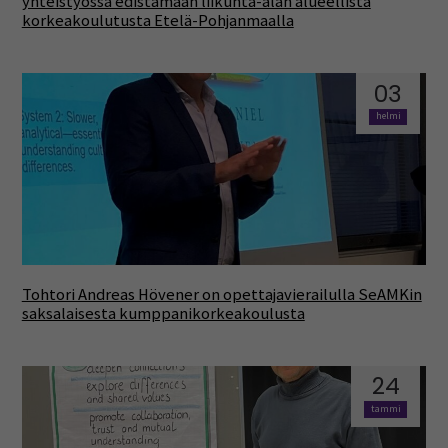
yhteistyössä edistämään liikunta-alan alueellista
korkeakoulutusta Etelä-Pohjanmaalla
03
helmi
Tohtori Andreas Hövener on opettajavierailulla SeAMKin
saksalaisesta kumppanikorkeakoulusta
24
tammi