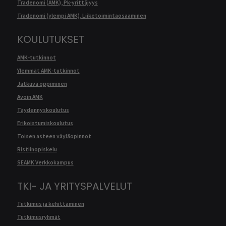
Tradenomi (AMK), Pk-yrittäjyys
Tradenomi (ylempi AMK), Liiketoimintaosaaminen
KOULUTUKSET
AMK-tutkinnot
Ylemmät AMK-tutkinnot
Jatkuva oppiminen
Avoin AMK
Täydennyskoulutus
Erikoistumiskoulutus
Toisen asteen väyläopinnot
Ristiinopiskelu
SEAMK Verkkokampus
TKI- JA YRITYSPALVELUT
Tutkimus ja kehittäminen
Tutkimusryhmät