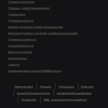
Tutkimusympäristöt
Tutkimus- ja kehittämisprojektit
Tutkimuslupa
Työelämäyhteistyö
Palvelut yrityksille ja muille organisaatioille
Kehittämistyökalut yrityksille ja muille organisaatioille
Täydennä osaamistasi
Opiskelijayhteistyö
Rekrytoi opiskelija
Asiantuntemus
Julkaisut
Avainkumppanuustoiminta SEAMKin kanssa
Yhteystiedot
Palaute
Tietosuoja
Evästeet
Saavutettavuusseloste
Asiakirjajulkisuuskuvaus
Sivukartta
UKK – Usein kysytyt kysymykset