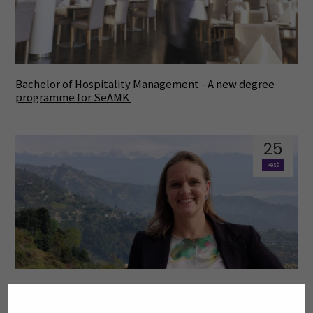
Bachelor of Hospitality Management - A new degree
programme for SeAMK
25
kesä
Marjo Joshi SeAMKin osaamisalajohtajaksi