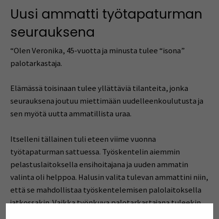
Uusi ammatti työtapaturman
seurauksena
“Olen Veronika, 45-vuotta ja minusta tulee “isona”
palotarkastaja.
Elämässä toisinaan tulee yllättäviä tilanteita, jonka
seurauksena joutuu miettimään uudelleenkoulutusta ja
sen myötä uutta ammatillista uraa.
Itselleni tällainen tuli eteen viime vuonna
työtapaturman sattuessa. Työskentelin aiemmin
pelastuslaitoksella ensihoitajana ja uuden ammatin
valinta oli helppoa. Halusin valita tulevan ammattini niin,
että se mahdollistaa työskentelemisen palolaitoksella
jatkossakin. Vaikka työnkuva palotarkastajana tuleekin
olemaan hyvin erilainen, työyhteisö säilyy samana. Se on