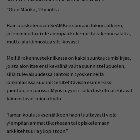
“Olen Marika, 19 vuotta.
Hain opiskelemaan SeAMKiin suoraan lukion jälkeen,
joten minulla ei ole aiempaa kokemusta rakennusalalta,
mutta ala kiinnostaa silti kovasti.
Meillä rakennustekniikassa on kaksi suuntautumislinjaa,
joista aion itse ensi keväänä valita suunnittelupuolen,
sillä tulevaisuudessa tahtoisin työskennellä
jonkinlaisissa suunnittelutehtävissä esimerkiksi
pientalojen parissa. Myös myynti- sekä laskelmatehtävät
kiinnostavat minua kyllä.
Tämän koulutuksen jälkeen haen luultavasti vielä
ylempään ammattikorkeaan tai opiskelemaan
arkkitehtuuria yliopistoon.”