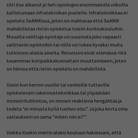
silti itse alkanut jo heti opintojen ensimmäisillä viikoilla
kallistumaan infratekniikan puolelle. Infratekniikkaa ei
opeteta SeAMKissa, joten on mahtavaa että SeAMK
mahdollistaa ristiin opiskelua toisiin korkeakouluihin.
Muualta valittuja opintoja voi suunnata joko vapaasti
valittaviin opintoihin tai niillä voi lukea hyväksi muita
tutkinnon alaisia aineita. Resurssini eivät elämässä riitä
kauemmas kotipaikkakunnaltani muuttamiseen, joten
on hienoa että ristiin opiskelu on mahdollista.
Usein kun kerron uusille tai vanhoille tuttaville
opiskelevani rakennustekniikkaa tai ylipäätään
insinööritutkintoa, on monen reaktiona hengähtää ja
todeta “ei minusta kyllä tuohon olisi”. Ja joka kerta oma
vastaukseni on sama “miten niin ei?”.
Vaikka itsekin mietin aluksi kouluun hakiessani, että