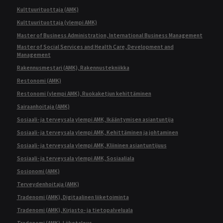
Kulttuurituottaja (AMK)
Kulttuurituottaja (ylempi AMK)
Master of Business Administration, International Business Management
Master of Social Services and Health Care, Development and
Management
Rakennusmestari (AMK), Rakennustekniikka
Restonomi (AMK)
Restonomi (ylempi AMK), Ruokaketjun kehittäminen
Sairaanhoitaja (AMK)
Sosiaali- ja terveysala ylempi AMK, Ikääntymisen asiantuntija
Sosiaali- ja terveysala ylempi AMK, Kehittäminen ja johtaminen
Sosiaali- ja terveysala ylempi AMK, Kliininen asiantuntijuus
Sosiaali- ja terveysala ylempi AMK, Sosiaaliala
Sosionomi (AMK)
Terveydenhoitaja (AMK)
Tradenomi (AMK), Digitaalinen liiketoiminta
Tradenomi (AMK), Kirjasto- ja tietopalveluala