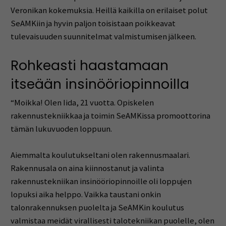
Veronikan kokemuksia. Heillä kaikilla on erilaiset polut
SeAMKiin ja hyvin paljon toisistaan poikkeavat
tulevaisuuden suunnitelmat valmistumisen jälkeen.
Rohkeasti haastamaan
itseään insinööriopinnoilla
“Moikka! Olen Iida, 21 vuotta. Opiskelen
rakennustekniikkaa ja toimin SeAMKissa promoottorina
tämän lukuvuoden loppuun.
Aiemmalta koulutukseltani olen rakennusmaalari.
Rakennusala on aina kiinnostanut ja valinta
rakennustekniikan insinööriopinnoille oli loppujen
lopuksi aika helppo. Vaikka taustani onkin
talonrakennuksen puolelta ja SeAMKin koulutus
valmistaa meidät virallisesti talotekniikan puolelle, olen