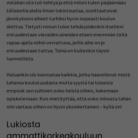
mitähän sitä tuli tehtyä ja että miten tulen pärjäämään
tällaisella alalla ilman lukiotaustaa, osoittautuivat
jännitykseni aiheet turhiksi hyvin nopeasti koulun
alettua. Tietysti minun tulee tehdä joidenkin itselleni
entuudestaan vieraiden aineiden eteen enemmän töitä
vapaa-ajalla niihin verrattuna, joille aihe on jo
entuudestaan tuttua. Tämä on kuitenkin täysin
luonnollista.
Haluankin siis kannustaa kaikkia, jotka haaveilevat mistä
tahansa koulutusalasta mutta syystä tai toisesta
empivät sen suhteen onko heistä siihen, hakemaan
opiskelemaan. Kun mietityttää, että onko minusta tähän
niin vastaus siihen on hyvin yksinkertainen – kyllä on!
Lukiosta
ammattikorkeakouluun