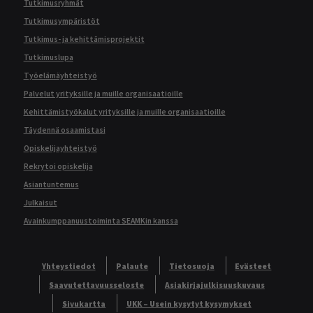
Tutkimusryhmät
Tutkimusympäristöt
Tutkimus- ja kehittämisprojektit
Tutkimuslupa
Työelämäyhteistyö
Palvelut yrityksille ja muille organisaatioille
Kehittämistyökalut yrityksille ja muille organisaatioille
Täydennä osaamistasi
Opiskelijayhteistyö
Rekrytoi opiskelija
Asiantuntemus
Julkaisut
Avainkumppanuustoiminta SEAMKin kanssa
Yhteystiedot
Palaute
Tietosuoja
Evästeet
Saavutettavuusseloste
Asiakirjajulkisuuskuvaus
Sivukartta
UKK – Usein kysytyt kysymykset