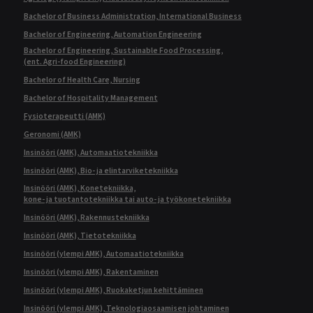
Bachelor of Business Administration, International Business
Bachelor of Engineering, Automation Engineering
Bachelor of Engineering, Sustainable Food Processing,
(ent. Agri-food Engineering)
Bachelor of Health Care, Nursing
Bachelor of Hospitality Management
Fysioterapeutti (AMK)
Geronomi (AMK)
Insinööri (AMK), Automaatiotekniikka
Insinööri (AMK), Bio- ja elintarviketekniikka
Insinööri (AMK), Konetekniikka,
kone- ja tuotantotekniikka tai auto- ja työkonetekniikka
Insinööri (AMK), Rakennustekniikka
Insinööri (AMK), Tietotekniikka
Insinööri (ylempi AMK), Automaatiotekniikka
Insinööri (ylempi AMK), Rakentaminen
Insinööri (ylempi AMK), Ruokaketjun kehittäminen
Insinööri (ylempi AMK), Teknologiaosaamisen johtaminen