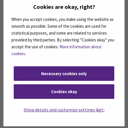
minulle tärkeintä.
Cookies are okay, right?
When you accept cookies, you make using the website as
Olen ymmärtänyt, että palotarkastajaksi voi
smooth as possible. Some of the cookies are used for
kouluttautua rakennustekniikan insinöörin lisäksi
statistical purposes, and some are related to services
esimerkiksi pelastusalan päällystötutkinnon tai
provided by third parties. By selecting "Cookies okay" you
turvallisuusalan tradenomin koulutuksen kautta.
accept the use of cookies.
More information about
Koulutaustasta riippuen kullekin muodostuu omat
cookies
.
vastuualueensa. Minun vastuualueenani tulee olemaan
nimenomaan rakenteelliseen paloturvallisuuteen
liittyvät tehtävät, kuten rakennusten palotekniset
Necessary cookies only
suunnitelmat, rakennushankkeiden aikaiset
palotarkastukset sekä tilojen
Cookies okay
käyttöönottotarkastukset.
Opintojemme aikana vapaasti valittavista opinnoista
Show details and customise settings &gt;
aion esimerkiksi suorittaa tulevaa uraani tukien
”Rakennusten palomääräykset” -kurssin. Lisäksi