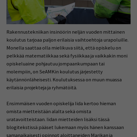
Rakennustekniikan insinöörin neljän vuoden mittainen
koulutus tarjoaa paljon erilaisia vaihtoehtoja urapoluille.
Monella saattaa olla mielikuva siitä, että opiskelu on
pelkkää matematiikkaa sekä fysiikkaa ja vaikkakin moni
opiskeluaine pohjautuu jompaankumpaan tai
molempiin, on SeAMKin koulutus järjestetty
käytännönläheisesti. Koulutuksessa on muun muassa
erilaisia projekteja ja ryhmätöitä.
Ensimmäisen vuoden opiskelija Iida kertoo hieman
omista mietteistään alalta sekä omista
uratavoitteistaan. Iidan mietteiden lisäksi tässä
blogitekstissä pääset lukemaan myös hänen kanssaan
samanaikaisesti opinnot aloittaneiden Marikan ja