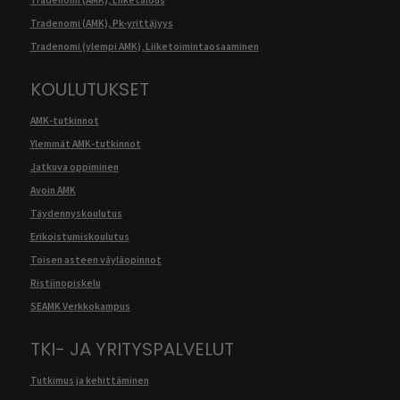
Tradenomi (AMK), Liiketalous
Tradenomi (AMK), Pk-yrittäjyys
Tradenomi (ylempi AMK), Liiketoimintaosaaminen
KOULUTUKSET
AMK-tutkinnot
Ylemmät AMK-tutkinnot
Jatkuva oppiminen
Avoin AMK
Täydennyskoulutus
Erikoistumiskoulutus
Toisen asteen väyläopinnot
Ristiinopiskelu
SEAMK Verkkokampus
TKI- JA YRITYSPALVELUT
Tutkimus ja kehittäminen