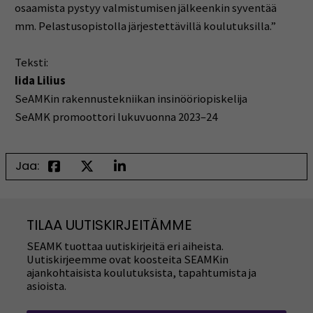
osaamista pystyy valmistumisen jälkeenkin syventää
mm. Pelastusopistolla järjestettävillä koulutuksilla.”
Teksti:
Iida Lilius
SeAMKin rakennustekniikan insinööriopiskelija
SeAMK promoottori lukuvuonna 2023–24
Jaa:
TILAA UUTISKIRJEITÄMME
SEAMK tuottaa uutiskirjeitä eri aiheista.
Uutiskirjeemme ovat koosteita SEAMKin
ajankohtaisista koulutuksista, tapahtumista ja
asioista.