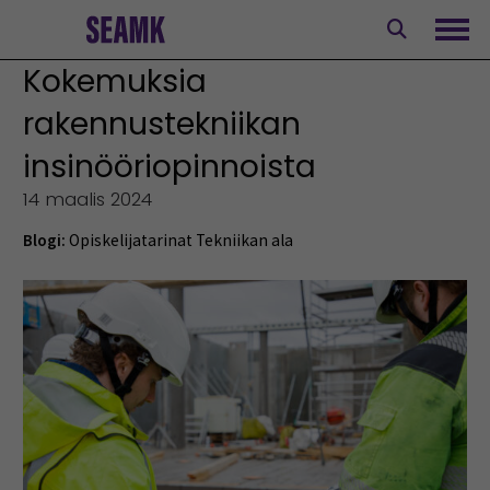
Siirry
sisältöön
Avaa
Kokemuksia
rakennustekniikan
insinööriopinnoista
14 maalis 2024
Blogi:
Opiskelijatarinat
Tekniikan ala