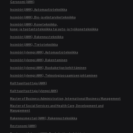
Geronomi (AMK)
Insinööri (AMK), Automaatiotekniikka
Insinööri (AMK), Bio- ja elintarviketekniikka
Insinööri (AMK), Konetekniikka,
kone- ja tuotantotekniikka tai auto- ja työkonetekniikka
Insinööri (AMK), Rakennustekniikka
Insinööri (AMK), Tietotekniikka
Insinööri (ylempi AMK), Automaatiotekniikka
Insinööri (ylempi AMK), Rakentaminen
Insinööri (ylempi AMK), Ruokaketjun kehittäminen
Insinööri (ylempi AMK), Teknologiaosaamisen johtaminen
Kulttuurituottaja (AMK)
Kulttuurituottaja (ylempi AMK)
Master of Business Administration, International Business Management
Master of Social Services and Health Care, Development and
Management
Rakennusmestari (AMK), Rakennustekniikka
Restonomi (AMK)