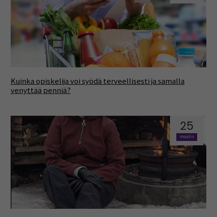
Kuinka opiskelija voi syödä terveellisesti ja samalla
venyttää penniä?
25
maalis