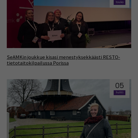
touko
SeAMKin joukkue kisasi menestyksekkäästi RESTO-
tietotaitokilpailussa Porissa
05
huhti