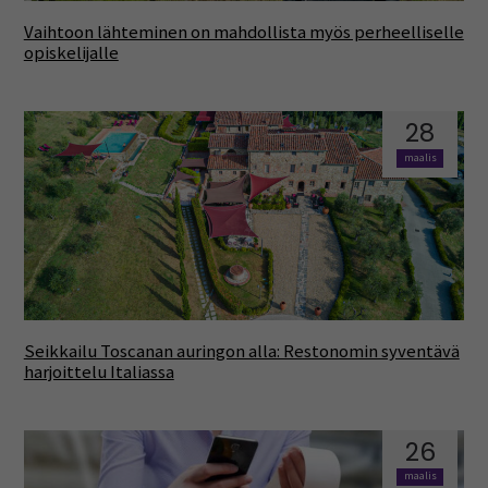
Vaihtoon lähteminen on mahdollista myös perheelliselle
opiskelijalle
28
maalis
Seikkailu Toscanan auringon alla: Restonomin syventävä
harjoittelu Italiassa
26
maalis