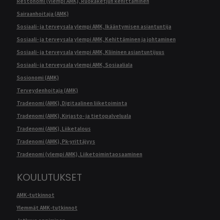
Restonomi (ylempi AMK), Ruokaketjun kehittäminen
Sairaanhoitaja (AMK)
Sosiaali- ja terveysala ylempi AMK, Ikääntymisen asiantuntija
Sosiaali- ja terveysala ylempi AMK, Kehittäminen ja johtaminen
Sosiaali- ja terveysala ylempi AMK, Kliininen asiantuntijuus
Sosiaali- ja terveysala ylempi AMK, Sosiaaliala
Sosionomi (AMK)
Terveydenhoitaja (AMK)
Tradenomi (AMK), Digitaalinen liiketoiminta
Tradenomi (AMK), Kirjasto- ja tietopalveluala
Tradenomi (AMK), Liiketalous
Tradenomi (AMK), Pk-yrittäjyys
Tradenomi (ylempi AMK), Liiketoimintaosaaminen
KOULUTUKSET
AMK-tutkinnot
Ylemmät AMK-tutkinnot