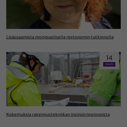
Lisäosaamista monipuolisella restonomin tutkinnolla
14
maalis
Kokemuksia rakennustekniikan insinööriopinnoista