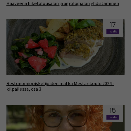
Haaveena liiketalousalan ja agrologialan yhdistäminen
17
maalis
Restonomiopiskelijoiden matka Mestarikoulu 2024 -
kilpailussa, osa 3
15
maalis