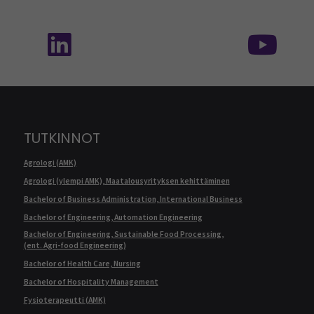
Seuraa meitä sosiaalisessa mediassa: SEAMK 
Seu
TUTKINNOT
Agrologi (AMK)
Agrologi (ylempi AMK), Maatalousyrityksen kehittäminen
Bachelor of Business Administration, International Business
Bachelor of Engineering, Automation Engineering
Bachelor of Engineering, Sustainable Food Processing,
(ent. Agri-food Engineering)
Bachelor of Health Care, Nursing
Bachelor of Hospitality Management
Fysioterapeutti (AMK)