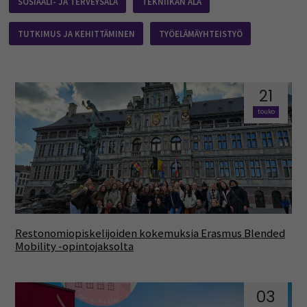
SOSIAALI- JA TERVEYSALA
TEKNIIKAN ALA
TUTKIMUS JA KEHITTÄMINEN
TYÖELÄMÄYHTEISTYÖ
21
touko
Restonomiopiskelijoiden kokemuksia Erasmus Blended
Mobility -opintojaksolta
03