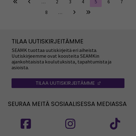
…
2
3
4
5
6
7
8
…
TILAA UUTISKIRJEITÄMME
SEAMK tuottaa uutiskirjeitä eri aiheista.
Uutiskirjeemme ovat koosteita SEAMKin
ajankohtaisista koulutuksista, tapahtumista ja
asioista.
TILAA UUTISKIRJEITÄMME
(AVAUTUU UUT
SEURAA MEITÄ SOSIAALISESSA MEDIASSA
Seuraa meitä sosiaalisessa mediassa: SEAMK
Seuraa meitä sosiaalise
Seu