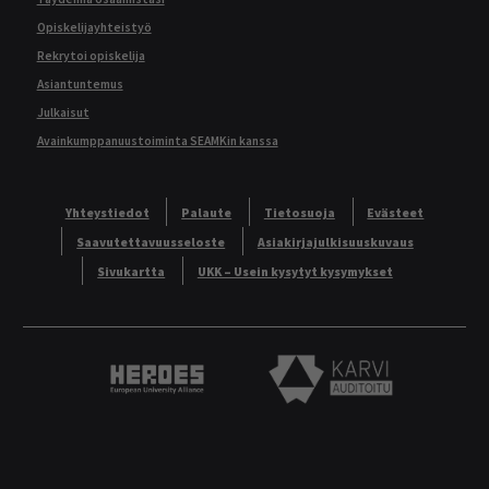
Opiskelijayhteistyö
Rekrytoi opiskelija
Asiantuntemus
Julkaisut
Avainkumppanuustoiminta SEAMKin kanssa
Yhteystiedot
Palaute
Tietosuoja
Evästeet
Saavutettavuusseloste
Asiakirjajulkisuuskuvaus
Sivukartta
UKK – Usein kysytyt kysymykset
Heroes European University Alliance logo
Karvi Auditoitu logo