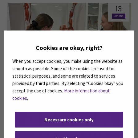
13
maalis
Cookies are okay, right?
When you accept cookies, you make using the website as
smooth as possible. Some of the cookies are used for
Ihmisten auttaminen ja fyysisen toimintakyvyn
statistical purposes, and some are related to services
edistäminen motivoivat opiskelemaan fysioterapeutiksi
provided by third parties. By selecting "Cookies okay" you
accept the use of cookies.
More information about
13
cookies
.
maalis
Necessary cookies only