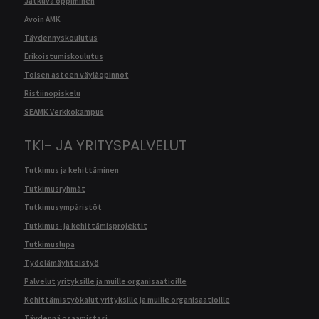
Jatkuva oppiminen
Avoin AMK
Täydennyskoulutus
Erikoistumiskoulutus
Toisen asteen väyläopinnot
Ristiinopiskelu
SEAMK Verkkokampus
TKI- JA YRITYSPALVELUT
Tutkimus ja kehittäminen
Tutkimusryhmät
Tutkimusympäristöt
Tutkimus- ja kehittämisprojektit
Tutkimuslupa
Työelämäyhteistyö
Palvelut yrityksille ja muille organisaatioille
Kehittämistyökalut yrityksille ja muille organisaatioille
Täydennä osaamistasi