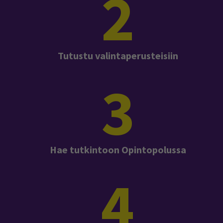
2
Tutustu valintaperusteisiin
3
Hae tutkintoon Opintopolussa
4