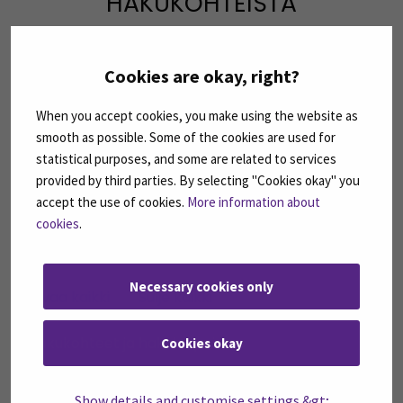
HAKUKOHTEISTA
Cookies are okay, right?
Avaa kaikki
Sulje kaikki
Open all accordions
Close all accordions
When you accept cookies, you make using the website as
Haettavana olevat kohteet Opintopolussa
smooth as possible. Some of the cookies are used for
statistical purposes, and some are related to services
provided by third parties. By selecting "Cookies okay" you
LISÄTIETOA VALINTATAVOISTA
accept the use of cookies.
More information about
JA OPISKELIJAVALINNASTA
cookies
.
Necessary cookies only
Avaa kaikki
Sulje kaikki
Open all accordions
Close all accordions
Hakukohteet ja hakukelpoisuus
Cookies okay
Valintaperusteet
Show details and customise settings &gt;