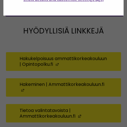
Haun ja opiskelun aloittamisen aikatauluja
HYÖDYLLISIÄ LINKKEJÄ
Hakukelpoisuus ammattikorkeakouluun
| Opintopolku.fi
(Avautuu uuteen ikkunaan)
Hakeminen | Ammattikorkeakouluun.fi
(Avautuu uuteen ikkunaan)
Tietoa valintatavoista |
Ammattikorkeakouluun.fi
(Avautuu uuteen ik