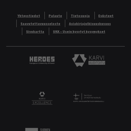
Yhteystiedot
Palaute
Tietosuoja
Evästeet
Saavutettavuusseloste
Asiakirjajulkisuuskuvaus
Sivukartta
UKK – Usein kysytyt kysymykset
Heroes European University Alliance logo
Karvi Auditoitu logo
Logo
KARVI Excellence logo.