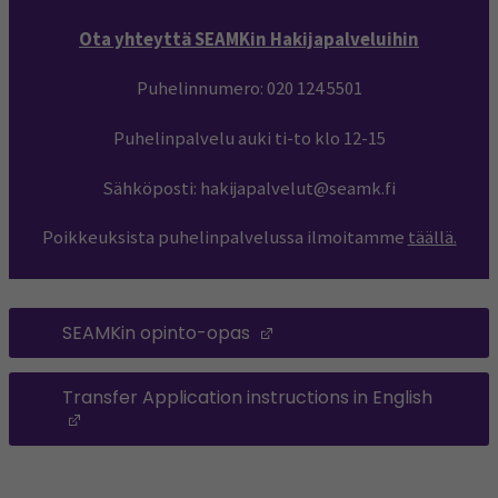
Ota yhteyttä SEAMKin Hakijapalveluihin
Puhelinnumero: 020 124 5501
Puhelinpalvelu auki ti-to klo 12-15
Sähköposti: hakijapalvelut@seamk.fi
Poikkeuksista puhelinpalvelussa ilmoitamme
täällä.
SEAMKin opinto-opas
(Avautuu uuteen ikkunaa
Transfer Application instructions in English
(Avautuu uuteen ikkunaan)