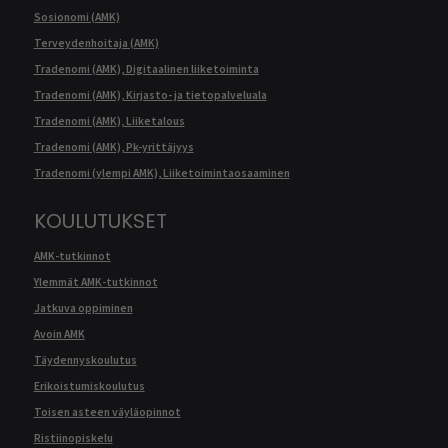
Sosionomi (AMK)
Terveydenhoitaja (AMK)
Tradenomi (AMK), Digitaalinen liiketoiminta
Tradenomi (AMK), Kirjasto- ja tietopalveluala
Tradenomi (AMK), Liiketalous
Tradenomi (AMK), Pk-yrittäjyys
Tradenomi (ylempi AMK), Liiketoimintaosaaminen
KOULUTUKSET
AMK-tutkinnot
Ylemmät AMK-tutkinnot
Jatkuva oppiminen
Avoin AMK
Täydennyskoulutus
Erikoistumiskoulutus
Toisen asteen väyläopinnot
Ristiinopiskelu