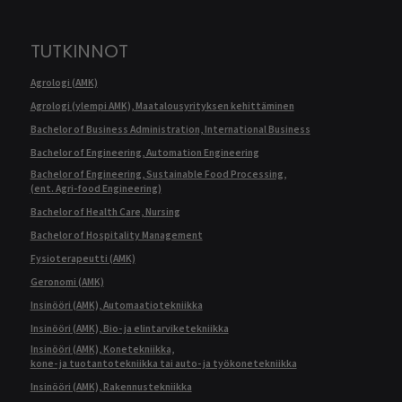
TUTKINNOT
Agrologi (AMK)
Agrologi (ylempi AMK), Maatalousyrityksen kehittäminen
Bachelor of Business Administration, International Business
Bachelor of Engineering, Automation Engineering
Bachelor of Engineering, Sustainable Food Processing,
(ent. Agri-food Engineering)
Bachelor of Health Care, Nursing
Bachelor of Hospitality Management
Fysioterapeutti (AMK)
Geronomi (AMK)
Insinööri (AMK), Automaatiotekniikka
Insinööri (AMK), Bio- ja elintarviketekniikka
Insinööri (AMK), Konetekniikka,
kone- ja tuotantotekniikka tai auto- ja työkonetekniikka
Insinööri (AMK), Rakennustekniikka