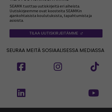
SEAMK tuottaa uutiskirjeitä eri aiheista.
Uutiskirjeemme ovat koosteita SEAMKin
ajankohtaisista koulutuksista, tapahtumista ja
asioista.
TILAA UUTISKIRJEITÄMME
(AVAUTUU UUT
SEURAA MEITÄ SOSIAALISESSA MEDIASSA
Seuraa meitä sosiaalisessa mediassa: SEAMK
Seuraa meitä sosiaalise
Seu
Seuraa meitä sosiaalisessa mediassa: SEAMK 
Seu