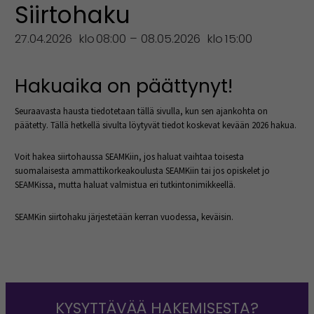
Siirtohaku
27.04.2026
klo
08:00 – 08.05.2026
klo
15:00
Hakuaika on päättynyt!
Seuraavasta hausta tiedotetaan tällä sivulla, kun sen ajankohta on
päätetty. Tällä hetkellä sivulta löytyvät tiedot koskevat kevään 2026 hakua.
Voit hakea siirtohaussa SEAMKiin, jos haluat vaihtaa toisesta
suomalaisesta ammattikorkeakoulusta SEAMKiin tai jos opiskelet jo
SEAMKissa, mutta haluat valmistua eri tutkintonimikkeellä.
SEAMKin siirtohaku järjestetään kerran vuodessa, keväisin.
KYSYTTÄVÄÄ HAKEMISESTA?