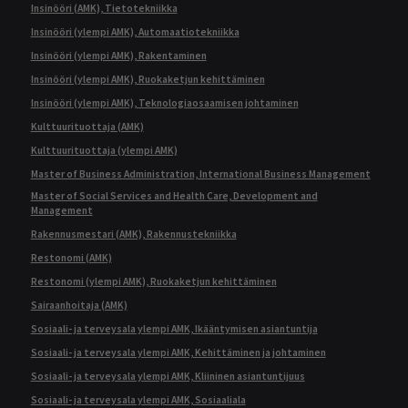
Insinööri (AMK), Tietotekniikka
Insinööri (ylempi AMK), Automaatiotekniikka
Insinööri (ylempi AMK), Rakentaminen
Insinööri (ylempi AMK), Ruokaketjun kehittäminen
Insinööri (ylempi AMK), Teknologiaosaamisen johtaminen
Kulttuurituottaja (AMK)
Kulttuurituottaja (ylempi AMK)
Master of Business Administration, International Business Management
Master of Social Services and Health Care, Development and
Management
Rakennusmestari (AMK), Rakennustekniikka
Restonomi (AMK)
Restonomi (ylempi AMK), Ruokaketjun kehittäminen
Sairaanhoitaja (AMK)
Sosiaali- ja terveysala ylempi AMK, Ikääntymisen asiantuntija
Sosiaali- ja terveysala ylempi AMK, Kehittäminen ja johtaminen
Sosiaali- ja terveysala ylempi AMK, Kliininen asiantuntijuus
Sosiaali- ja terveysala ylempi AMK, Sosiaaliala