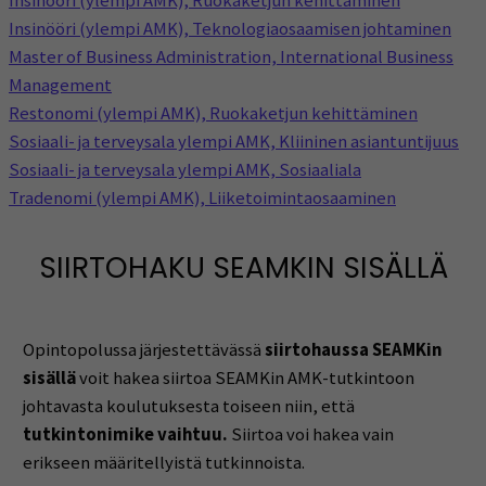
Insinööri (ylempi AMK), Ruokaketjun kehittäminen
Insinööri (ylempi AMK), Teknologiaosaamisen johtaminen
Master of Business Administration, International Business
Management
Restonomi (ylempi AMK), Ruokaketjun kehittäminen
Sosiaali- ja terveysala ylempi AMK, Kliininen asiantuntijuus
Sosiaali- ja terveysala ylempi AMK, Sosiaaliala
Tradenomi (ylempi AMK), Liiketoimintaosaaminen
SIIRTOHAKU SEAMKIN SISÄLLÄ
Opintopolussa järjestettävässä
siirtohaussa SEAMKin
sisällä
voit hakea siirtoa SEAMKin AMK-tutkintoon
johtavasta koulutuksesta toiseen niin, että
tutkintonimike vaihtuu.
Siirtoa voi hakea vain
erikseen määritellyistä tutkinnoista.