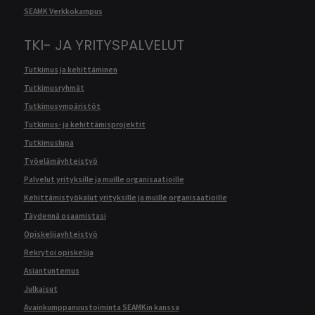
SEAMK Verkkokampus
TKI- JA YRITYSPALVELUT
Tutkimus ja kehittäminen
Tutkimusryhmät
Tutkimusympäristöt
Tutkimus- ja kehittämisprojektit
Tutkimuslupa
Työelämäyhteistyö
Palvelut yrityksille ja muille organisaatioille
Kehittämistyökalut yrityksille ja muille organisaatioille
Täydennä osaamistasi
Opiskelijayhteistyö
Rekrytoi opiskelija
Asiantuntemus
Julkaisut
Avainkumppanuustoiminta SEAMKin kanssa