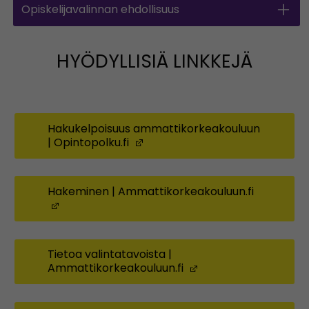
Opiskelijavalinnan ehdollisuus
HYÖDYLLISIÄ LINKKEJÄ
Hakukelpoisuus ammattikorkeakouluun
| Opintopolku.fi
(Avautuu uuteen ikkunaan)
Hakeminen | Ammattikorkeakouluun.fi
(Avautuu uuteen ikkunaan)
Tietoa valintatavoista |
Ammattikorkeakouluun.fi
(Avautuu uuteen ik