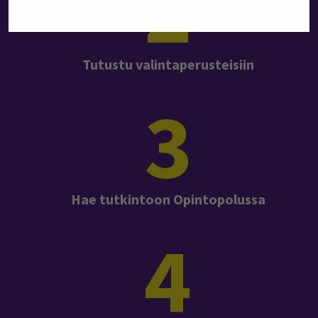
2
Tutustu valintaperusteisiin
3
Hae tutkintoon Opintopolussa
4