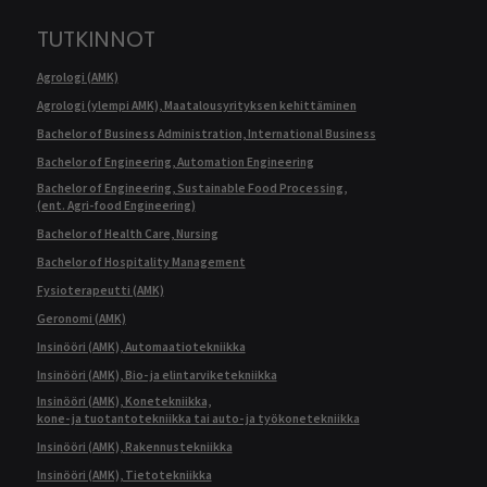
TUTKINNOT
Agrologi (AMK)
Agrologi (ylempi AMK), Maatalousyrityksen kehittäminen
Bachelor of Business Administration, International Business
Bachelor of Engineering, Automation Engineering
Bachelor of Engineering, Sustainable Food Processing,
(ent. Agri-food Engineering)
Bachelor of Health Care, Nursing
Bachelor of Hospitality Management
Fysioterapeutti (AMK)
Geronomi (AMK)
Insinööri (AMK), Automaatiotekniikka
Insinööri (AMK), Bio- ja elintarviketekniikka
Insinööri (AMK), Konetekniikka,
kone- ja tuotantotekniikka tai auto- ja työkonetekniikka
Insinööri (AMK), Rakennustekniikka
Insinööri (AMK), Tietotekniikka