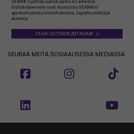
SEAMK tuottaa uutiskirjeitä eri aiheista.
Uutiskirjeemme ovat koosteita SEAMKin
ajankohtaisista koulutuksista, tapahtumista ja
asioista.
TILAA UUTISKIRJEITÄMME
(AVAUTUU UUT
SEURAA MEITÄ SOSIAALISESSA MEDIASSA
Seuraa meitä sosiaalisessa mediassa: SEAMK
Seuraa meitä sosiaalise
Seu
Seuraa meitä sosiaalisessa mediassa: SEAMK 
Seu