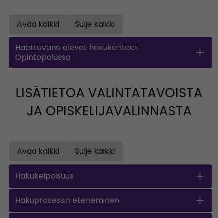
Avaa kaikki
Sulje kaikki
Open all accordions
Close all accordions
Haettavana olevat hakukohteet
Opintopolussa
LISÄTIETOA VALINTATAVOISTA
JA OPISKELIJAVALINNASTA
Avaa kaikki
Sulje kaikki
Open all accordions
Close all accordions
Hakukelpoisuus
Hakuprosessin eteneminen