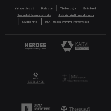
Yhteystiedot
Palaute
Tietosuoja
Evästeet
Saavutettavuusseloste
Asiakirjajulkisuuskuvaus
Sivukartta
UKK – Usein kysytyt kysymykset
Heroes European University Alliance logo
Karvi Auditoitu logo
Logo
KARVI Excellence logo.