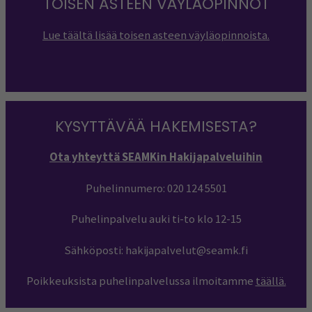
TOISEN ASTEEN VÄYLÄOPINNOT
Lue täältä lisää toisen asteen väyläopinnoista.
KYSYTTÄVÄÄ HAKEMISESTA?
Ota yhteyttä SEAMKin Hakijapalveluihin
Puhelinnumero: 020 124 5501
Puhelinpalvelu auki ti-to klo 12-15
Sähköposti: hakijapalvelut@seamk.fi
Poikkeuksista puhelinpalvelussa ilmoitamme
täällä.