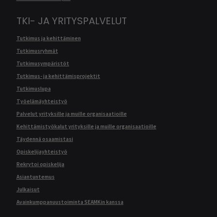
TKI- JA YRITYSPALVELUT
Tutkimus ja kehittäminen
Tutkimusryhmät
Tutkimusympäristöt
Tutkimus- ja kehittämisprojektit
Tutkimuslupa
Työelämäyhteistyö
Palvelut yrityksille ja muille organisaatioille
Kehittämistyökalut yrityksille ja muille organisaatioille
Täydennä osaamistasi
Opiskelijayhteistyö
Rekrytoi opiskelija
Asiantuntemus
Julkaisut
Avainkumppanuustoiminta SEAMKin kanssa