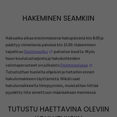
HAKEMINEN SEAMKIIN
Hakuaika alkaa ensimmäisenä hakupäivänä klo 8.00 ja
päättyy viimeisenä päivänä klo 15.00. Hakeminen
(Avautuu uuteen ikkunaan)
tapahtuu
Opintopolku
-palvelun kautta. Myös
haun
koulutustarjonta ja hakukohteiden
(Avautuu uut
valintaperusteet on julkaistu
Opintopolussa
.
Tutustuthan huolella ohjeisiin ja tietoihin ennen
hakulomakkeen täyttämistä. Mikäli saat
hakulomakkeella liitepyynnön, muistathan liittää
pyydetty liite annettuun määräaikaan mennessä.
TUTUSTU HAETTAVINA OLEVIIN