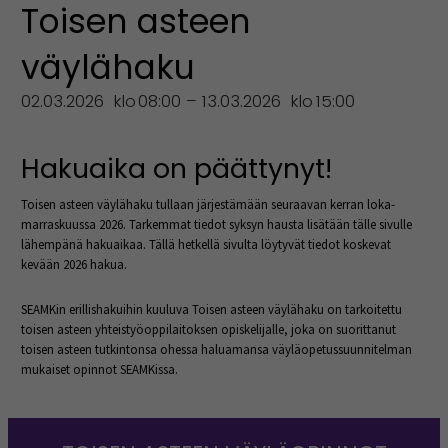
Toisen asteen
väylähaku
02.03.2026
klo
08:00 – 13.03.2026
klo
15:00
Hakuaika on päättynyt!
Toisen asteen väylähaku tullaan järjestämään seuraavan kerran loka-
marraskuussa 2026. Tarkemmat tiedot syksyn hausta lisätään tälle sivulle
lähempänä hakuaikaa. Tällä hetkellä sivulta löytyvät tiedot koskevat
kevään 2026 hakua.
SEAMKin erillishakuihin kuuluva Toisen asteen väylähaku on tarkoitettu
toisen asteen yhteistyöoppilaitoksen opiskelijalle, joka on suorittanut
toisen asteen tutkintonsa ohessa haluamansa väyläopetussuunnitelman
mukaiset opinnot SEAMKissa.