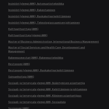
Insinööri (ylempi AMK), Automaatiotekniikka
Insinööri (ylempi AMK), Rakentaminen
Insinööri (ylempi AMK), Ruokaketjun kehittäminen
Insinööri (ylempi AMK), Teknologiaosaamisen johtaminen
Kulttuurituottaja (AMK)
Kulttuurituottaja (ylempi AMK)
Master of Business Administration, International Business Management
Master of Social Services and Health Care, Development and
Management
Rakennusmestari (AMK), Rakennustekniikka
Restonomi (AMK)
Restonomi (ylempi AMK), Ruokaketjun kehittäminen
Sairaanhoitaja (AMK)
Sosiaali- ja terveysala ylempi AMK, Ikääntymisen asiantuntija
Sosiaali- ja terveysala ylempi AMK, Kehittäminen ja johtaminen
Sosiaali- ja terveysala ylempi AMK, Kliininen asiantuntijuus
Sosiaali- ja terveysala ylempi AMK, Sosiaaliala
Sosionomi (AMK)