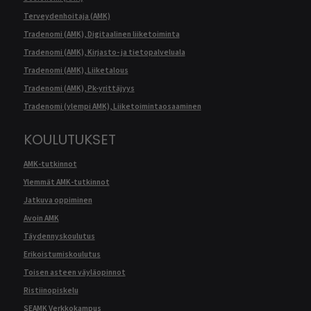
Terveydenhoitaja (AMK)
Tradenomi (AMK), Digitaalinen liiketoiminta
Tradenomi (AMK), Kirjasto- ja tietopalveluala
Tradenomi (AMK), Liiketalous
Tradenomi (AMK), Pk-yrittäjyys
Tradenomi (ylempi AMK), Liiketoimintaosaaminen
KOULUTUKSET
AMK-tutkinnot
Ylemmät AMK-tutkinnot
Jatkuva oppiminen
Avoin AMK
Täydennyskoulutus
Erikoistumiskoulutus
Toisen asteen väyläopinnot
Ristiinopiskelu
SEAMK Verkkokampus