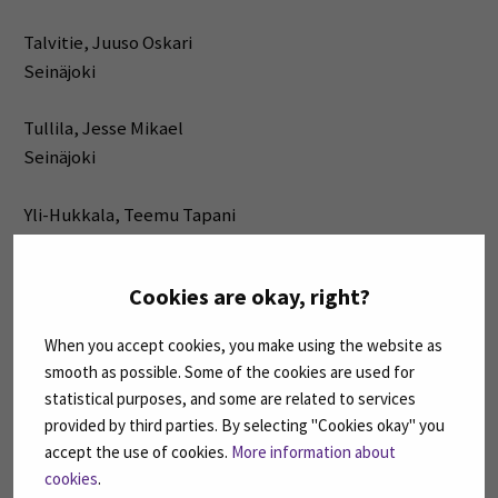
Talvitie, Juuso Oskari
Seinäjoki
Tullila, Jesse Mikael
Seinäjoki
Yli-Hukkala, Teemu Tapani
Seinäjoki (Nurmo)
Cookies are okay, right?
Ylinen, Arno Lauri Akseli
Seinäjoki
When you accept cookies, you make using the website as
smooth as possible. Some of the cookies are used for
statistical purposes, and some are related to services
provided by third parties. By selecting "Cookies okay" you
Insinööri (AMK), Bio- ja
accept the use of cookies.
More information about
elintarviketekniikka
cookies
.