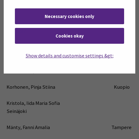
Hahtokari, Henna Elina Lapua
Necessary cookies only
Hietanen, Juho Jarl Eemil
Tampere
Cookies okay
Johansson, Melina Hannah-Marian
Seinäjoki
Show details and customise settings &gt;
Kaasalainen, Hanne Sofia Laihia
Korhonen, Pinja Stiina Kuopio
Kristola, Iida Maria Sofia
Seinäjoki
Mänty, Fanni Amalia Tampere