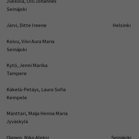
Jukkola, Olli Johannes
Seinäjoki
Järvi, Ditte Ireene Helsinki
Koivu, Viivi Aura Maria
Seinäjoki
Kytö, Jenni Marika
Tampere
Käkelä-Petäys, Laura Sofia
Kempele
Mänttäri, Maija Henna Maria
Jyväskylä
Ojanen, Niko Aleksi Seinäjoki