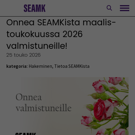
Siirry
sisältöön
Avaa
Onnea SEAMKista maalis-
toukokuussa 2026
valmistuneille!
25 touko 2026
kategoria:
Hakeminen
,
Tietoa SEAMKista