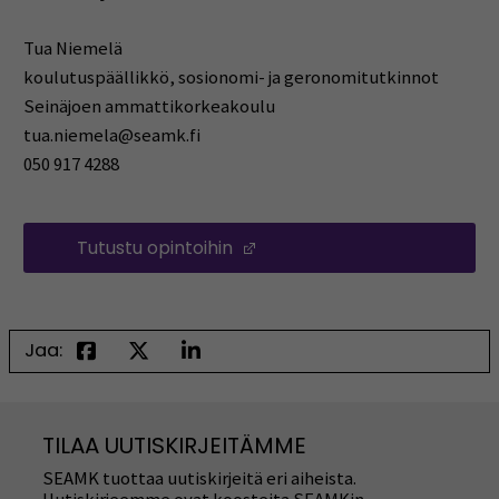
Tua Niemelä
koulutuspäällikkö, sosionomi- ja geronomitutkinnot
Seinäjoen ammattikorkeakoulu
tua.niemela@seamk.fi
050 917 4288
Tutustu opintoihin
(Avautuu uuteen ikkunaan)
Jaa:
TILAA UUTISKIRJEITÄMME
SEAMK tuottaa uutiskirjeitä eri aiheista.