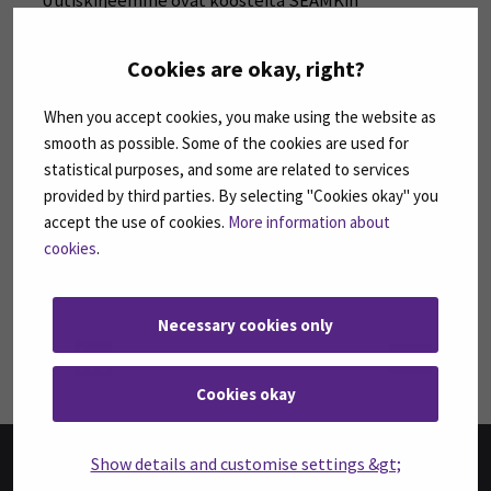
Uutiskirjeemme ovat koosteita SEAMKin
ajankohtaisista koulutuksista, tapahtumista ja
asioista.
Cookies are okay, right?
TILAA UUTISKIRJEITÄMME
(AVAUTUU UUT
When you accept cookies, you make using the website as
smooth as possible. Some of the cookies are used for
SEURAA MEITÄ SOSIAALISESSA MEDIASSA
statistical purposes, and some are related to services
provided by third parties. By selecting "Cookies okay" you
Seuraa meitä sosiaalisessa mediassa: SEAMK
Seuraa meitä sosiaalise
Seu
accept the use of cookies.
More information about
cookies
.
Seuraa meitä sosiaalisessa mediassa: SEAMK 
Seu
Necessary cookies only
Cookies okay
Show details and customise settings &gt;