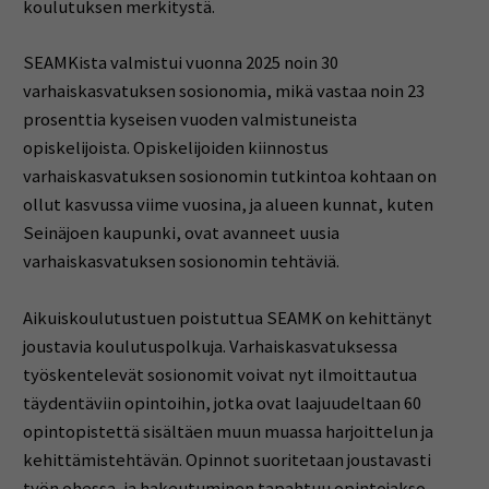
koulutuksen merkitystä.
SEAMKista valmistui vuonna 2025 noin 30
varhaiskasvatuksen sosionomia, mikä vastaa noin 23
prosenttia kyseisen vuoden valmistuneista
opiskelijoista. Opiskelijoiden kiinnostus
varhaiskasvatuksen sosionomin tutkintoa kohtaan on
ollut kasvussa viime vuosina, ja alueen kunnat, kuten
Seinäjoen kaupunki, ovat avanneet uusia
varhaiskasvatuksen sosionomin tehtäviä.
Aikuiskoulutustuen poistuttua SEAMK on kehittänyt
joustavia koulutuspolkuja. Varhaiskasvatuksessa
työskentelevät sosionomit voivat nyt ilmoittautua
täydentäviin opintoihin, jotka ovat laajuudeltaan 60
opintopistettä sisältäen muun muassa harjoittelun ja
kehittämistehtävän. Opinnot suoritetaan joustavasti
työn ohessa, ja hakeutuminen tapahtuu opintojakso