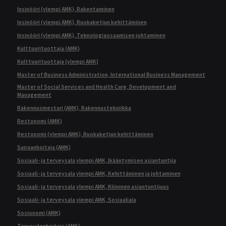
Insinööri (ylempi AMK), Rakentaminen
Insinööri (ylempi AMK), Ruokaketjun kehittäminen
Insinööri (ylempi AMK), Teknologiaosaamisen johtaminen
Kulttuurituottaja (AMK)
Kulttuurituottaja (ylempi AMK)
Master of Business Administration, International Business Management
Master of Social Services and Health Care, Development and
Management
Rakennusmestari (AMK), Rakennustekniikka
Restonomi (AMK)
Restonomi (ylempi AMK), Ruokaketjun kehittäminen
Sairaanhoitaja (AMK)
Sosiaali- ja terveysala ylempi AMK, Ikääntymisen asiantuntija
Sosiaali- ja terveysala ylempi AMK, Kehittäminen ja johtaminen
Sosiaali- ja terveysala ylempi AMK, Kliininen asiantuntijuus
Sosiaali- ja terveysala ylempi AMK, Sosiaaliala
Sosionomi (AMK)
Terveydenhoitaja (AMK)