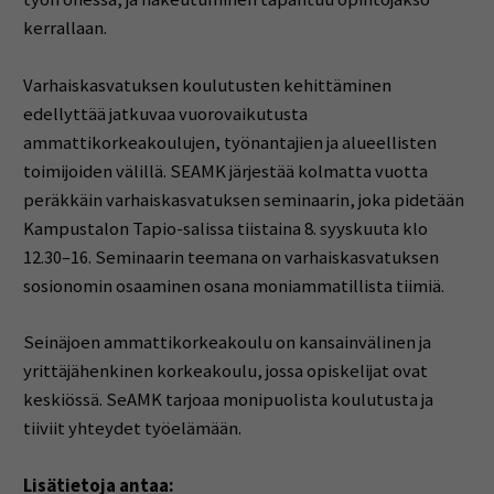
kerrallaan.
Varhaiskasvatuksen koulutusten kehittäminen
edellyttää jatkuvaa vuorovaikutusta
ammattikorkeakoulujen, työnantajien ja alueellisten
toimijoiden välillä. SEAMK järjestää kolmatta vuotta
peräkkäin varhaiskasvatuksen seminaarin, joka pidetään
Kampustalon Tapio-salissa tiistaina 8. syyskuuta klo
12.30–16. Seminaarin teemana on varhaiskasvatuksen
sosionomin osaaminen osana moniammatillista tiimiä.
Seinäjoen ammattikorkeakoulu on kansainvälinen ja
yrittäjähenkinen korkeakoulu, jossa opiskelijat ovat
keskiössä. SeAMK tarjoaa monipuolista koulutusta ja
tiiviit yhteydet työelämään.
Lisätietoja antaa: