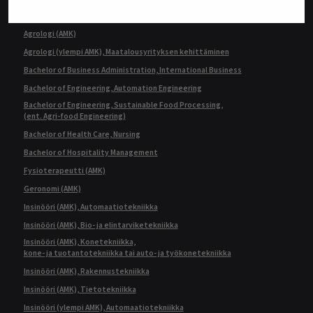
TUTKINNOT
Agrologi (AMK)
Agrologi (ylempi AMK), Maatalousyrityksen kehittäminen
Bachelor of Business Administration, International Business
Bachelor of Engineering, Automation Engineering
Bachelor of Engineering, Sustainable Food Processing,
(ent. Agri-food Engineering)
Bachelor of Health Care, Nursing
Bachelor of Hospitality Management
Fysioterapeutti (AMK)
Geronomi (AMK)
Insinööri (AMK), Automaatiotekniikka
Insinööri (AMK), Bio- ja elintarviketekniikka
Insinööri (AMK), Konetekniikka,
kone- ja tuotantotekniikka tai auto- ja työkonetekniikka
Insinööri (AMK), Rakennustekniikka
Insinööri (AMK), Tietotekniikka
Insinööri (ylempi AMK), Automaatiotekniikka