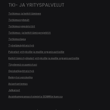
TKI- JA YRITYSPALVELUT
Tutkimus ja kehittäminen
Tutkimusryhmät
Tutkimusympäristöt
Tutkimus- ja kehittämisprojektit
Tutkimuslupa
Työelämäyhteistyö
Palvelut yrityksille ja muille organisaatioille
Kehittämistyökalut yrityksille ja muille organisaatioille
Täydennä osaamistasi
Opiskelijayhteistyö
Rekrytoi opiskelija
Asiantuntemus
Julkaisut
Avainkumppanuustoiminta SEAMKin kanssa