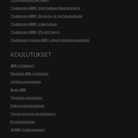
Tradenomi (AMK), Digitaalinen liiketoiminta
Tradenomi (AMK), Kirjasto- ja tietopalveluala
Tradenomi (AMK), Liiketalous
Tradenomi (AMK), Pk-yrittäjyys
Tradenomi (ylempi AMK), Liiketoimintaosaaminen
KOULUTUKSET
AMK-tutkinnot
Ylemmät AMK-tutkinnot
Jatkuva oppiminen
Avoin AMK
Täydennyskoulutus
Erikoistumiskoulutus
Toisen asteen väyläopinnot
Ristiinopiskelu
SEAMK Verkkokampus