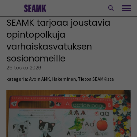
Siirry
sisältöön
Avaa
SEAMK tarjoaa joustavia
opintopolkuja
varhaiskasvatuksen
sosionomeille
25 touko 2026
kategoria:
Avoin AMK
,
Hakeminen
,
Tietoa SEAMKista