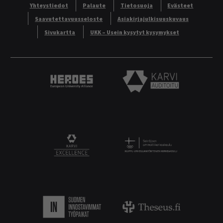
Yhteystiedot
Palaute
Tietosuoja
Evästeet
Saavutettavuusseloste
Asiakirjajulkisuuskuvaus
Sivukartta
UKK – Usein kysytyt kysymykset
Heroes European University Alliance logo
Karvi Auditoitu logo
Logo
KARVI Excellence logo.
Suomen innostavimmat työpaikat.
Theseus logo