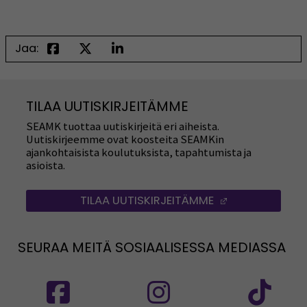
Jaa:
TILAA UUTISKIRJEITÄMME
SEAMK tuottaa uutiskirjeitä eri aiheista.
Uutiskirjeemme ovat koosteita SEAMKin
ajankohtaisista koulutuksista, tapahtumista ja
asioista.
TILAA UUTISKIRJEITÄMME
(AVAUTUU UUT
SEURAA MEITÄ SOSIAALISESSA MEDIASSA
Seuraa meitä sosiaalisessa mediassa: SEAMK
Seuraa meitä sosiaalise
Seu