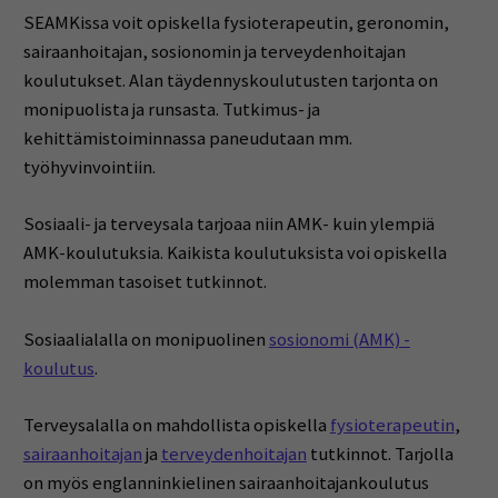
SEAMKissa voit opiskella fysioterapeutin, geronomin,
sairaanhoitajan, sosionomin ja terveydenhoitajan
koulutukset. Alan täydennyskoulutusten tarjonta on
monipuolista ja runsasta. Tutkimus- ja
kehittämistoiminnassa paneudutaan mm.
työhyvinvointiin.
Sosiaali- ja terveysala tarjoaa niin AMK- kuin ylempiä
AMK-koulutuksia. Kaikista koulutuksista voi opiskella
molemman tasoiset tutkinnot.
Sosiaalialalla on monipuolinen
sosionomi (AMK) -
koulutus
.
Terveysalalla on mahdollista opiskella
fysioterapeutin
,
sairaanhoitajan
ja
terveydenhoitajan
tutkinnot. Tarjolla
on myös englanninkielinen sairaanhoitajankoulutus