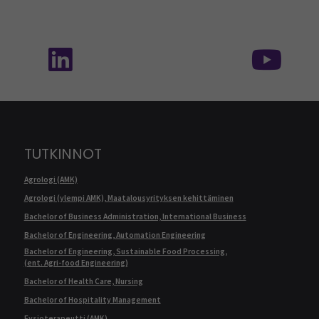
Seuraa meitä sosiaalisessa mediassa: SEAMK 
Seu
TUTKINNOT
Agrologi (AMK)
Agrologi (ylempi AMK), Maatalousyrityksen kehittäminen
Bachelor of Business Administration, International Business
Bachelor of Engineering, Automation Engineering
Bachelor of Engineering, Sustainable Food Processing,
(ent. Agri-food Engineering)
Bachelor of Health Care, Nursing
Bachelor of Hospitality Management
Fysioterapeutti (AMK)