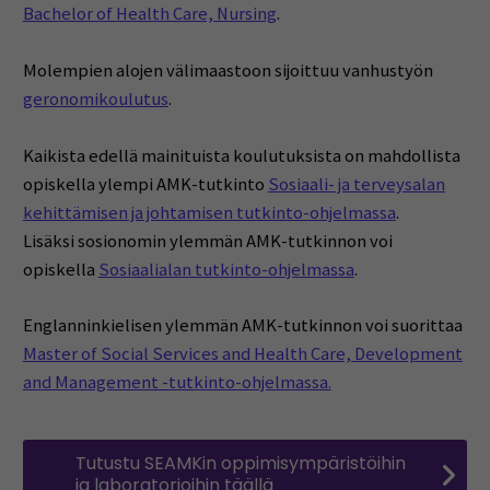
Bachelor of Health Care, Nursing
.
Molempien alojen välimaastoon sijoittuu vanhustyön
geronomikoulutus
.
Kaikista edellä mainituista koulutuksista on mahdollista
opiskella ylempi AMK-tutkinto
Sosiaali- ja terveysalan
kehittämisen ja johtamisen tutkinto-ohjelmassa
.
Lisäksi sosionomin ylemmän AMK-tutkinnon voi
opiskella
Sosiaalialan tutkinto-ohjelmassa
.
Englanninkielisen ylemmän AMK-tutkinnon voi suorittaa
Master of Social Services and Health Care, Development
and Management -tutkinto-ohjelmassa.
Tutustu SEAMKin oppimisympäristöihin
ja laboratorioihin täällä