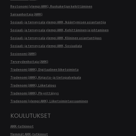
Restonomi (ylempi AMK), Ruokaketjun kehittäminen
Sairaanhoitaja (AMK)
Sosiaali- ja terveysala ylempi AMK, Ikääntymisen asiantuntija
Sosiaali- ja terveysala ylempi AMK, Kehittäminen ja johtaminen
Sosiaali- ja terveysala ylempi AMK, Kliininen asiantuntijuus
Sosiaali- ja terveysala ylempi AMK, Sosiaaliala
Sosionomi (AMK)
Terveydenhoitaja (AMK)
Tradenomi (AMK), Digitaalinen liiketoiminta
Tradenomi (AMK), Kirjasto- ja tietopalveluala
Tradenomi (AMK), Liiketalous
Tradenomi (AMK), Pk-yrittäjyys
Tradenomi (ylempi AMK), Liiketoimintaosaaminen
KOULUTUKSET
AMK-tutkinnot
Ylemmät AMK-tutkinnot