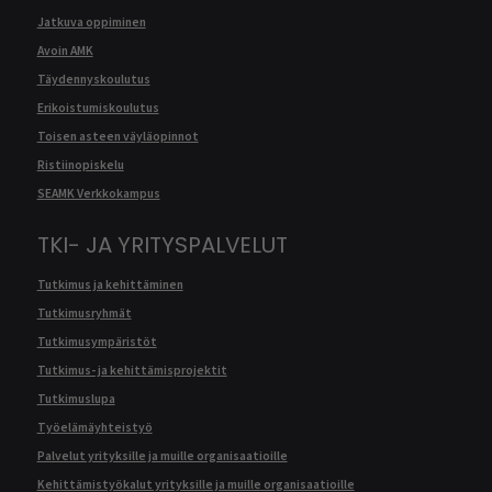
Jatkuva oppiminen
Avoin AMK
Täydennyskoulutus
Erikoistumiskoulutus
Toisen asteen väyläopinnot
Ristiinopiskelu
SEAMK Verkkokampus
TKI- JA YRITYSPALVELUT
Tutkimus ja kehittäminen
Tutkimusryhmät
Tutkimusympäristöt
Tutkimus- ja kehittämisprojektit
Tutkimuslupa
Työelämäyhteistyö
Palvelut yrityksille ja muille organisaatioille
Kehittämistyökalut yrityksille ja muille organisaatioille