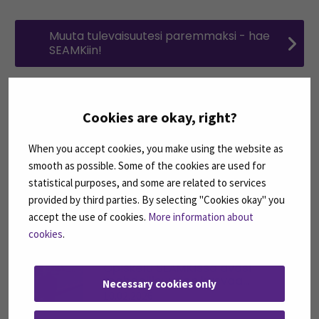
Muuta tulevaisuutesi paremmaksi - hae
SEAMKiin!
SOSIAALI- JA TERVEYSALAN
Cookies are okay, right?
OPISKELIJOIDEN TARINOITA
When you accept cookies, you make using the website as
smooth as possible. Some of the cookies are used for
statistical purposes, and some are related to services
PerheYhdessä-hanke
provided by third parties. By selecting "Cookies okay" you
Perhehoidon päivillä –...
accept the use of cookies.
More information about
10.03.2026
cookies
.
Opiskelu SEAMKissa avasi
mahdollisuuden kasvaa...
Necessary cookies only
10.02.2026