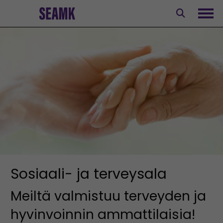
Siirry
sisältöön
Avaa
Sosiaali- ja terveysala
Meiltä valmistuu terveyden ja
hyvinvoinnin ammattilaisia!