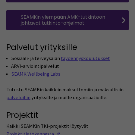
SEAMKin ylempään AMK-tutkintoon
johtavat tutkinto-ohjelmat
Palvelut yrityksille
Sosiaali- ja terveysalan
täydennyskoulutukset
ARVI-arviointipalvelut
SEAMK Wellbeing Labs
Tutustu SEAMKin kaikkiin maksuttomiin ja maksullisiin
palveluihin
yrityksille ja muille organisaatioille.
Projektit
Kaikki SEAMKin TKI-projektit löytyvät
(Avautuu uuteen ikkunaan)
Projektitietokannasta.