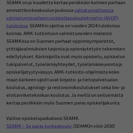
SEAMK on jo kuudetta kertaa peräkkäin kolmen parhaan
ammattikorkeakoulun joukossa
valtakunnallisessa
valmistumisvaiheen opiskelijapalautekyselyn (AVOP)
tuloksissa
. SEAMKin sijoitus on vuoden 2024 tuloksissa
kolmas. AMK-tutkintoon valmistuneiden mielestä
SEAMKissa on Suomen parhaat oppimisympäristöt,
yrittäjävalmiuksien tarjonta ja opinnäytetyön tekemisen
edellytykset. Kärkisijoilla ovat myös opiskelu, opiskelun
tukipalvelut, työelämäyhteydet, työelämäneuvonta ja
opiskelijatyytyväisyys. AMK-tutkinto-ohjelmista koko
maan kärkeen sijoittuvat kirjasto- ja tietopalvelualan
koulutus, agrologi- ja restonomikoulutukset sekä bio- ja
elintarviketekniikan koulutus. Ja meillä on seitsemättä
kertaa peräkkäin myös Suomen paras opiskelijakunta.
Valitse opiskelupaikaksesi SEAMK.
SEAMK – Se paras korkeakoulu
(SEAMKin visio 2030)