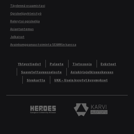
Täydennä osaamistasi
Opiskelijayhteistyö
Rekrytoi opiskelija
Asiantuntemus
Julkaisut
Avainkumppanuustoiminta SEAMKin kanssa
Yhteystiedot
Palaute
Tietosuoja
Evästeet
Saavutettavuusseloste
Asiakirjajulkisuuskuvaus
Sivukartta
UKK – Usein kysytyt kysymykset
Heroes European University Alliance logo
Karvi Auditoitu logo