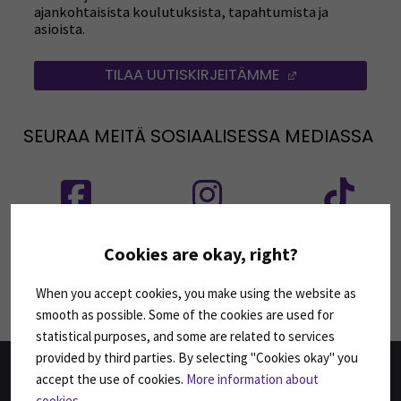
ajankohtaisista koulutuksista, tapahtumista ja
asioista.
TILAA UUTISKIRJEITÄMME
(AVAUTUU UUT
SEURAA MEITÄ SOSIAALISESSA MEDIASSA
Seuraa meitä sosiaalisessa mediassa: SEAMK
Seuraa meitä sosiaalise
Seu
Cookies are okay, right?
Seuraa meitä sosiaalisessa mediassa: SEAMK 
Seu
When you accept cookies, you make using the website as
smooth as possible. Some of the cookies are used for
statistical purposes, and some are related to services
provided by third parties. By selecting "Cookies okay" you
accept the use of cookies.
More information about
cookies
.