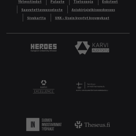
Yhteystiedot
Palaute
Tietosuoja
Evästeet
Saavutettavuusseloste
Asiakirjajulkisuuskuvaus
Sivukartta
UKK – Usein kysytyt kysymykset
Heroes European University Alliance logo
Karvi Auditoitu logo
Logo
KARVI Excellence logo.
Suomen innostavimmat työpaikat.
Theseus logo