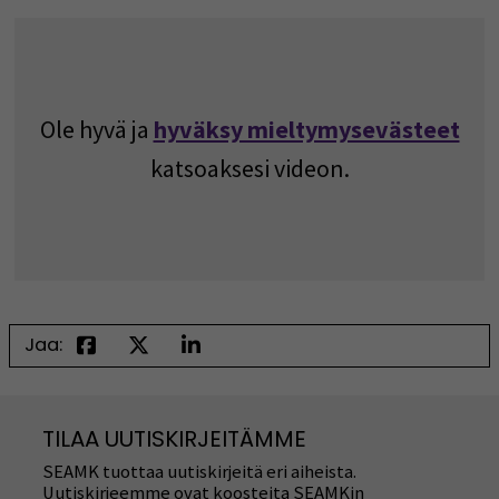
Ole hyvä ja
hyväksy mieltymysevästeet
katsoaksesi videon.
Jaa:
TILAA UUTISKIRJEITÄMME
SEAMK tuottaa uutiskirjeitä eri aiheista.
Uutiskirjeemme ovat koosteita SEAMKin