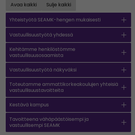
Avaa kaikki
Sulje kaikki
Open all accordions
Close all accordions
Yhteistyötä SEAMK-hengen mukaisesti
Vastuullisuustyötä yhdessä
Kehitämme henkilöstömme
vastuullisuusosaamista
Vastuullisuustyötä näkyväksi
Toteutamme ammattikorkeakoulujen yhteisiä
vastuullisuustavoitteita
Kestävä kampus
Tavoitteena vähäpäästöisempi ja
vastuullisempi SEAMK