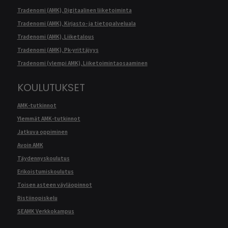
Tradenomi (AMK), Digitaalinen liiketoiminta
Tradenomi (AMK), Kirjasto- ja tietopalveluala
Tradenomi (AMK), Liiketalous
Tradenomi (AMK), Pk-yrittäjyys
Tradenomi (ylempi AMK), Liiketoimintaosaaminen
KOULUTUKSET
AMK-tutkinnot
Ylemmät AMK-tutkinnot
Jatkuva oppiminen
Avoin AMK
Täydennyskoulutus
Erikoistumiskoulutus
Toisen asteen väyläopinnot
Ristiinopiskelu
SEAMK Verkkokampus