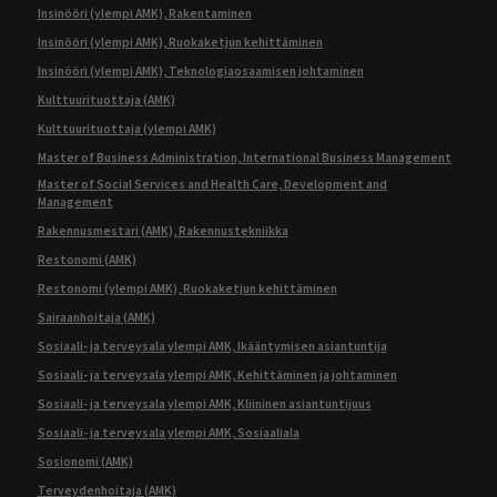
Insinööri (ylempi AMK), Rakentaminen
Insinööri (ylempi AMK), Ruokaketjun kehittäminen
Insinööri (ylempi AMK), Teknologiaosaamisen johtaminen
Kulttuurituottaja (AMK)
Kulttuurituottaja (ylempi AMK)
Master of Business Administration, International Business Management
Master of Social Services and Health Care, Development and
Management
Rakennusmestari (AMK), Rakennustekniikka
Restonomi (AMK)
Restonomi (ylempi AMK), Ruokaketjun kehittäminen
Sairaanhoitaja (AMK)
Sosiaali- ja terveysala ylempi AMK, Ikääntymisen asiantuntija
Sosiaali- ja terveysala ylempi AMK, Kehittäminen ja johtaminen
Sosiaali- ja terveysala ylempi AMK, Kliininen asiantuntijuus
Sosiaali- ja terveysala ylempi AMK, Sosiaaliala
Sosionomi (AMK)
Terveydenhoitaja (AMK)