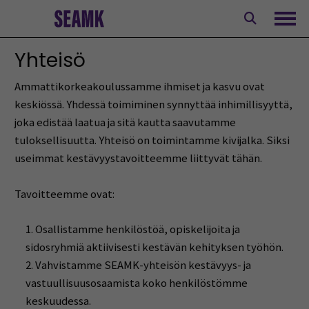
Siirry
sisältöön
Avaa
Yhteisö
Ammattikorkeakoulussamme ihmiset ja kasvu ovat
keskiössä. Yhdessä toimiminen synnyttää inhimillisyyttä,
joka edistää laatua ja sitä kautta saavutamme
tuloksellisuutta. Yhteisö on toimintamme kivijalka. Siksi
useimmat kestävyystavoitteemme liittyvät tähän.
Tavoitteemme ovat:
Osallistamme henkilöstöä, opiskelijoita ja
sidosryhmiä aktiivisesti kestävän kehityksen työhön.
Vahvistamme SEAMK-yhteisön kestävyys- ja
vastuullisuusosaamista koko henkilöstömme
keskuudessa.