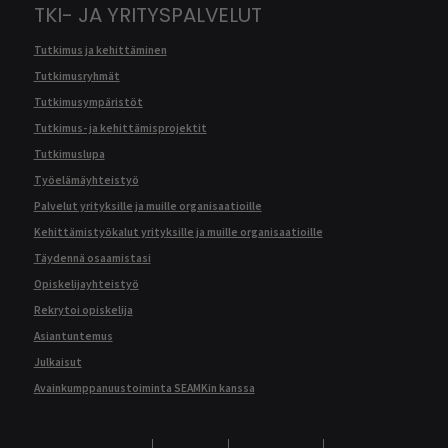
TKI- JA YRITYSPALVELUT
Tutkimus ja kehittäminen
Tutkimusryhmät
Tutkimusympäristöt
Tutkimus- ja kehittämisprojektit
Tutkimuslupa
Työelämäyhteistyö
Palvelut yrityksille ja muille organisaatioille
Kehittämistyökalut yrityksille ja muille organisaatioille
Täydennä osaamistasi
Opiskelijayhteistyö
Rekrytoi opiskelija
Asiantuntemus
Julkaisut
Avainkumppanuustoiminta SEAMKin kanssa