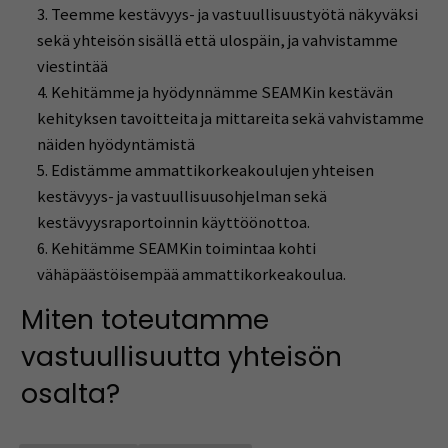
Teemme kestävyys- ja vastuullisuustyötä näkyväksi
sekä yhteisön sisällä että ulospäin, ja vahvistamme
viestintää
Kehitämme ja hyödynnämme SEAMKin kestävän
kehityksen tavoitteita ja mittareita sekä vahvistamme
näiden hyödyntämistä
Edistämme ammattikorkeakoulujen yhteisen
kestävyys- ja vastuullisuusohjelman sekä
kestävyysraportoinnin käyttöönottoa.
Kehitämme SEAMKin toimintaa kohti
vähäpäästöisempää ammattikorkeakoulua.
Miten toteutamme
vastuullisuutta yhteisön
osalta?