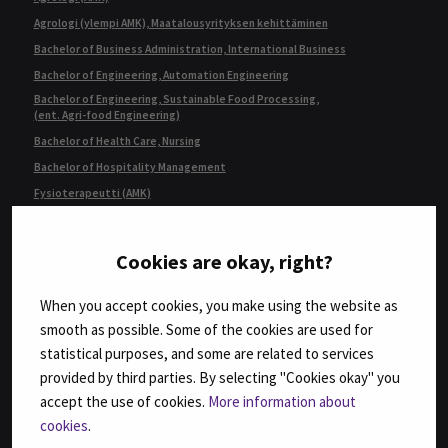
Agrologi (ylempi AMK), Maatalousyrityksen kehittäminen
Bachelor of Business Administration, International Business
Bachelor of Engineering, Automation Engineering
Bachelor of Engineering, Sustainable Food Processing,
(ent. Agri-food Engineering)
Bachelor of Health Care, Nursing
Bachelor of Hospitality Management
Fysioterapeutti (AMK)
Geronomi (AMK)
Insinööri (AMK), Automaatiotekniikka
Cookies are okay, right?
Insinööri (AMK), Bio- ja elintarviketekniikka
Insinööri (AMK), Konetekniikka,
When you accept cookies, you make using the website as
kone- ja tuotantotekniikka tai auto- ja työkonetekniikka
smooth as possible. Some of the cookies are used for
Insinööri (AMK), Rakennustekniikka
statistical purposes, and some are related to services
Insinööri (AMK), Tietotekniikka
provided by third parties. By selecting "Cookies okay" you
Insinööri (ylempi AMK), Automaatiotekniikka
accept the use of cookies.
More information about
Insinööri (ylempi AMK), Rakentaminen
cookies
.
Insinööri (ylempi AMK), Ruokaketjun kehittäminen