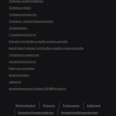
Tutkimus ja kehittäminen
Tutkimusryhmät
Tutkimusympäristöt
Tutkimus- ja kehittämisprojektit
Tutkimuslupa
Työelämäyhteistyö
Palvelut yrityksille ja muille organisaatioille
Kehittämistyökalut yrityksille ja muille organisaatioille
Täydennä osaamistasi
Opiskelijayhteistyö
Rekrytoi opiskelija
Asiantuntemus
Julkaisut
Avainkumppanuustoiminta SEAMKin kanssa
Yhteystiedot
Palaute
Tietosuoja
Evästeet
Saavutettavuusseloste
Asiakirjajulkisuuskuvaus