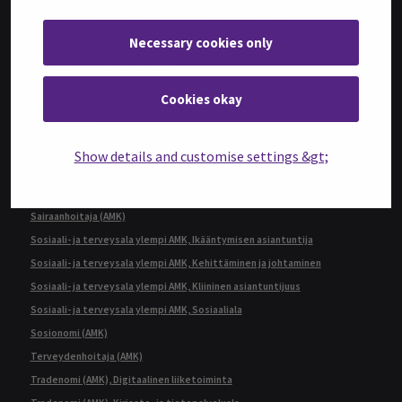
Insinööri (ylempi AMK), Teknologiaosaamisen johtaminen
Necessary cookies only
Kulttuurituottaja (AMK)
Kulttuurituottaja (ylempi AMK)
Master of Business Administration, International Business Management
Cookies okay
Master of Social Services and Health Care, Development and
Management
Rakennusmestari (AMK), Rakennustekniikka
Show details and customise settings &gt;
Restonomi (AMK)
Restonomi (ylempi AMK), Ruokaketjun kehittäminen
Sairaanhoitaja (AMK)
Sosiaali- ja terveysala ylempi AMK, Ikääntymisen asiantuntija
Sosiaali- ja terveysala ylempi AMK, Kehittäminen ja johtaminen
Sosiaali- ja terveysala ylempi AMK, Kliininen asiantuntijuus
Sosiaali- ja terveysala ylempi AMK, Sosiaaliala
Sosionomi (AMK)
Terveydenhoitaja (AMK)
Tradenomi (AMK), Digitaalinen liiketoiminta