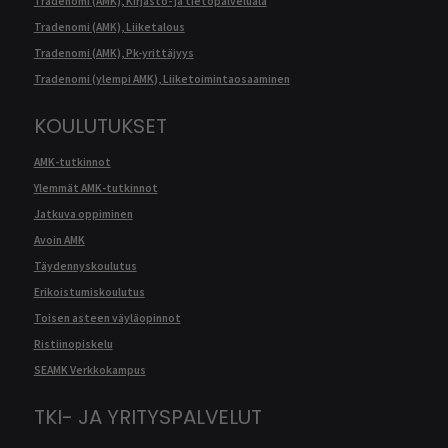
Tradenomi (AMK), Kirjasto- ja tietopalveluala
Tradenomi (AMK), Liiketalous
Tradenomi (AMK), Pk-yrittäjyys
Tradenomi (ylempi AMK), Liiketoimintaosaaminen
KOULUTUKSET
AMK-tutkinnot
Ylemmät AMK-tutkinnot
Jatkuva oppiminen
Avoin AMK
Täydennyskoulutus
Erikoistumiskoulutus
Toisen asteen väyläopinnot
Ristiinopiskelu
SEAMK Verkkokampus
TKI- JA YRITYSPALVELUT