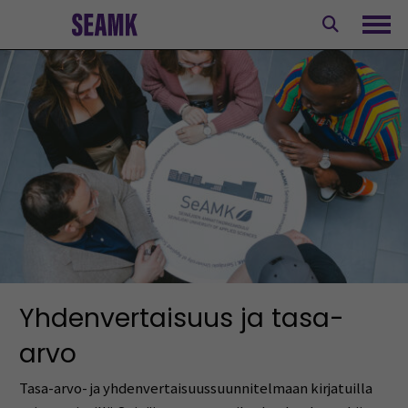
Siirry
sisältöön
Avaa
Yhdenvertaisuus ja tasa-
arvo
Tasa-arvo- ja yhdenvertaisuussuunnitelmaan kirjatuilla