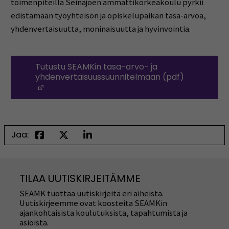
toimenpiteillä Seinäjoen ammattikorkeakoulu pyrkii
edistämään työyhteisön ja opiskelupaikan tasa-arvoa,
yhdenvertaisuutta, moninaisuutta ja hyvinvointia.
Tutustu SEAMKin tasa-arvo- ja
yhdenvertaisuussuunnitelmaan (pdf)
(Avautuu uuteen ikkunaan)
Jaa:
TILAA UUTISKIRJEITÄMME
SEAMK tuottaa uutiskirjeitä eri aiheista.
Uutiskirjeemme ovat koosteita SEAMKin
ajankohtaisista koulutuksista, tapahtumista ja
asioista.