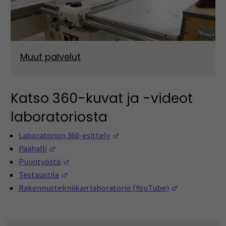
Muut palvelut
Katso 360-kuvat ja -videot
laboratoriosta
(Avautuu uuteen ikkunaan)
Laboratorion 360-esittely
(Avautuu uuteen ikkunaan)
Päähalli
(Avautuu uuteen ikkunaan)
Puuntyöstö
(Avautuu uuteen ikkunaan)
Testaustila
(Avautuu uut
Rakennustekniikan laboratorio (YouTube)