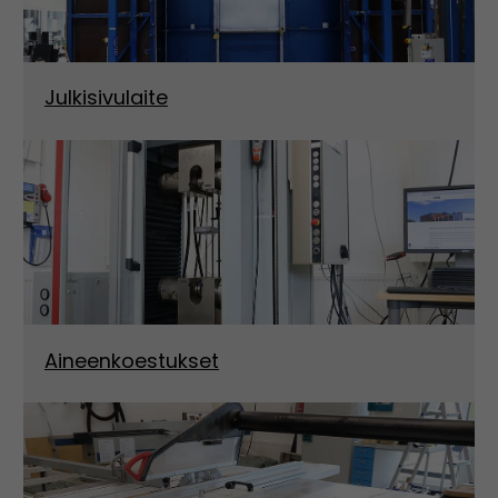
Julkisivulaite
Aineenkoestukset