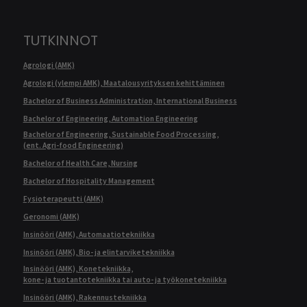
TUTKINNOT
Agrologi (AMK)
Agrologi (ylempi AMK), Maatalousyrityksen kehittäminen
Bachelor of Business Administration, International Business
Bachelor of Engineering, Automation Engineering
Bachelor of Engineering, Sustainable Food Processing,
(ent. Agri-food Engineering)
Bachelor of Health Care, Nursing
Bachelor of Hospitality Management
Fysioterapeutti (AMK)
Geronomi (AMK)
Insinööri (AMK), Automaatiotekniikka
Insinööri (AMK), Bio- ja elintarviketekniikka
Insinööri (AMK), Konetekniikka,
kone- ja tuotantotekniikka tai auto- ja työkonetekniikka
Insinööri (AMK), Rakennustekniikka