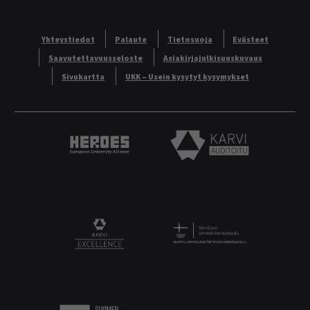
Yhteystiedot
Palaute
Tietosuoja
Evästeet
Saavutettavuusseloste
Asiakirjajulkisuuskuvaus
Sivukartta
UKK – Usein kysytyt kysymykset
Heroes European University Alliance logo
Karvi Auditoitu logo
Logo
KARVI Excellence logo.