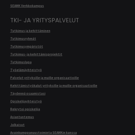
SEAMK Verkkokampus
TKI- JA YRITYSPALVELUT
Tutkimus ja kehittäminen
Tutkimusryhmät
Tutkimusympäristöt
Tutkimus- ja kehittämisprojektit
Tutkimuslupa
Työelämäyhteistyö
Palvelut yrityksille ja muille organisaatioille
Kehittämistyökalut yrityksille ja muille organisaatioille
Täydennä osaamistasi
Opiskelijayhteistyö
Rekrytoi opiskelija
Asiantuntemus
Julkaisut
Avainkumppanuustoiminta SEAMKin kanssa