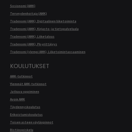
Sosionomi (AMK)
Terveydenhoitaja (AMK)
Tradenomi (AMK), Digitaalinen liiketoiminta
Tradenomi (AMK), Kirjasto- ja tietopalveluala
Tradenomi (AMK), Liiketalous
Tradenomi (AMK), Pk-yrittäjyys
Tradenomi (ylempi AMK), Liiketoimintaosaaminen
KOULUTUKSET
AMK-tutkinnot
Ylemmät AMK-tutkinnot
Jatkuva oppiminen
Avoin AMK
Täydennyskoulutus
Erikoistumiskoulutus
Toisen asteen väyläopinnot
Ristiinopiskelu