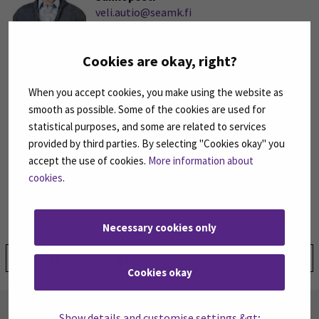
veli.autio@seamk.fi
Puhelin
+358408304162
Cookies are okay, right?
When you accept cookies, you make using the website as
Pihlajaniemi, Janne
smooth as possible. Some of the cookies are used for
Laboratorioinsinööri
statistical purposes, and some are related to services
Sähköposti
provided by third parties. By selecting "Cookies okay" you
janne.pihlajaniemi@seamk.fi
accept the use of cookies.
More information about
Puhelin
cookies
.
+358408302058
Necessary cookies only
Jaa:
Cookies okay
TILAA UUTISKIRJEITÄMME
Show details and customise settings &gt;