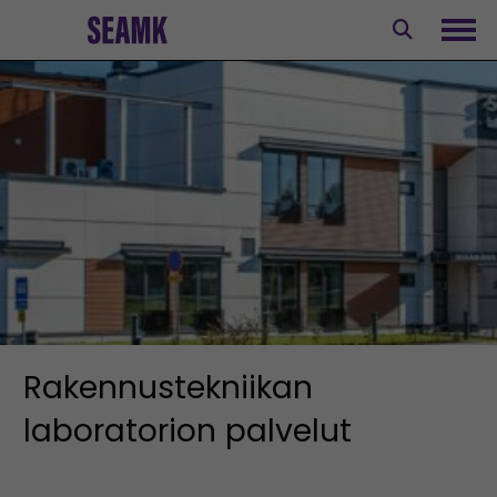
Siirry
sisältöön
Avaa
Rakennustekniikan
laboratorion palvelut