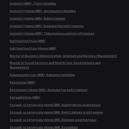
Insinööri (AMK), Tietotekniikka
Insinööri (ylempi AMK), Automaatiotekniikka
Insinööri (ylempi AMK), Rakentaminen
Insinööri (ylempi AMK), Ruokaketjun kehittäminen
Insinööri (ylempi AMK), Teknologiaosaamisen johtaminen
Kulttuurituottaja (AMK)
Kulttuurituottaja (ylempi AMK)
Master of Business Administration, International Business Management
Master of Social Services and Health Care, Development and
Management
Rakennusmestari (AMK), Rakennustekniikka
Restonomi (AMK)
Restonomi (ylempi AMK), Ruokaketjun kehittäminen
Sairaanhoitaja (AMK)
Sosiaali- ja terveysala ylempi AMK, Ikääntymisen asiantuntija
Sosiaali- ja terveysala ylempi AMK, Kehittäminen ja johtaminen
Sosiaali- ja terveysala ylempi AMK, Kliininen asiantuntijuus
Sosiaali- ja terveysala ylempi AMK, Sosiaaliala