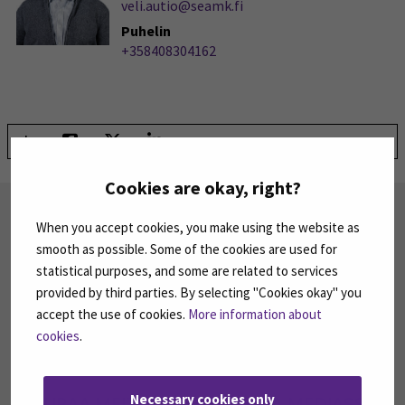
veli.autio@seamk.fi
Puhelin
+358408304162
Jaa:
Cookies are okay, right?
TILAA UUTISKIRJEITÄMME
When you accept cookies, you make using the website as
SEAMK tuottaa uutiskirjeitä eri aiheista.
smooth as possible. Some of the cookies are used for
Uutiskirjeemme ovat koosteita SEAMKin
statistical purposes, and some are related to services
ajankohtaisista koulutuksista, tapahtumista ja
provided by third parties. By selecting "Cookies okay" you
asioista.
accept the use of cookies.
More information about
cookies
.
TILAA UUTISKIRJEITÄMME
(AVAUTUU UUT
Necessary cookies only
SEURAA MEITÄ SOSIAALISESSA MEDIASSA