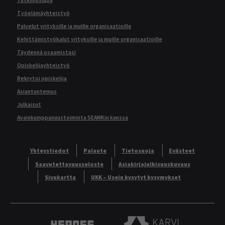
Tutkimuslupa
Työelämäyhteistyö
Palvelut yrityksille ja muille organisaatioille
Kehittämistyökalut yrityksille ja muille organisaatioille
Täydennä osaamistasi
Opiskelijayhteistyö
Rekrytoi opiskelija
Asiantuntemus
Julkaisut
Avainkumppanuustoiminta SEAMKin kanssa
Yhteystiedot
Palaute
Tietosuoja
Evästeet
Saavutettavuusseloste
Asiakirjajulkisuuskuvaus
Sivukartta
UKK – Usein kysytyt kysymykset