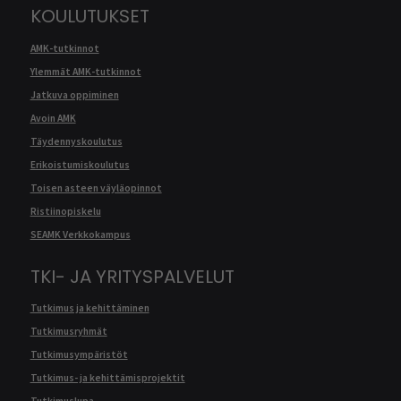
KOULUTUKSET
AMK-tutkinnot
Ylemmät AMK-tutkinnot
Jatkuva oppiminen
Avoin AMK
Täydennyskoulutus
Erikoistumiskoulutus
Toisen asteen väyläopinnot
Ristiinopiskelu
SEAMK Verkkokampus
TKI- JA YRITYSPALVELUT
Tutkimus ja kehittäminen
Tutkimusryhmät
Tutkimusympäristöt
Tutkimus- ja kehittämisprojektit