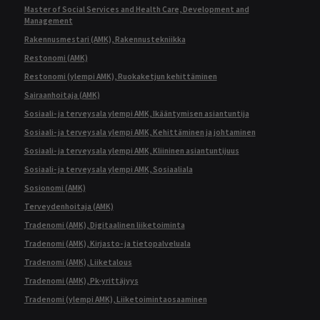
Master of Social Services and Health Care, Development and
Management
Rakennusmestari (AMK), Rakennustekniikka
Restonomi (AMK)
Restonomi (ylempi AMK), Ruokaketjun kehittäminen
Sairaanhoitaja (AMK)
Sosiaali- ja terveysala ylempi AMK, Ikääntymisen asiantuntija
Sosiaali- ja terveysala ylempi AMK, Kehittäminen ja johtaminen
Sosiaali- ja terveysala ylempi AMK, Kliininen asiantuntijuus
Sosiaali- ja terveysala ylempi AMK, Sosiaaliala
Sosionomi (AMK)
Terveydenhoitaja (AMK)
Tradenomi (AMK), Digitaalinen liiketoiminta
Tradenomi (AMK), Kirjasto- ja tietopalveluala
Tradenomi (AMK), Liiketalous
Tradenomi (AMK), Pk-yrittäjyys
Tradenomi (ylempi AMK), Liiketoimintaosaaminen