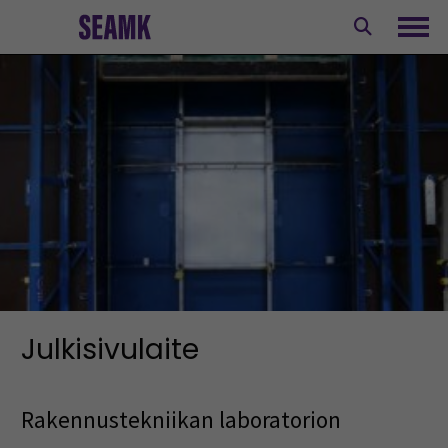
Siirry
sisältöön
Avaa
Julkisivulaite
Rakennustekniikan laboratorion