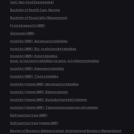
(ent. Agri-food Engineering)
Bachelor of Health Care, Nursing
Bachelor of Hospitality Management
Fysioterapeutti (AMK)
Geronomi (AMK)
Insinööri (AMK), Automaatiotekniikka
Insinööri (AMK), Bio- ja elintarviketekniikka
Insinööri (AMK), Konetekniikka,
kone- ja tuotantotekniikka tai auto- ja työkonetekniikka
Insinööri (AMK), Rakennustekniikka
Insinööri (AMK), Tietotekniikka
Insinööri (ylempi AMK), Automaatiotekniikka
Insinööri (ylempi AMK), Rakentaminen
Insinööri (ylempi AMK), Ruokaketjun kehittäminen
Insinööri (ylempi AMK), Teknologiaosaamisen johtaminen
Kulttuurituottaja (AMK)
Kulttuurituottaja (ylempi AMK)
Master of Business Administration, International Business Management