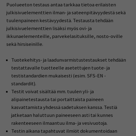
Puolueeton testaus antaa tarkkaa tietoa erilaisten
julkisivuelementtien ilman- ja sateenpitävyydestä sekä
tuulenpaineen kestävyydestä. Testausta tehdään
julkisivuelementtien lisäksi myös ovi- ja
ikkunaelementeille, parvekelasituksille, nosto-oville
sekä hirsiseinille.
Tuotekehitys- ja laadunvarmistustestaukset tehdään
testattavalle tuotteelle asetettujen tuote- ja
testistandardien mukaisesti (esim. SFS-EN -
standardit).
Testit voivat sisältää mm. tuulen yli- ja
alipainetestausta tai portaittaista paineen
kasvattamista yhdessä sadetuksen kanssa. Testiä
jatketaan haluttuun paineeseen asti tai kunnes
rakenteeseen ilmaantuu ilma- ja vesivuotoja.
Testin aikana tapahtuvat ilmiöt dokumentoidaan