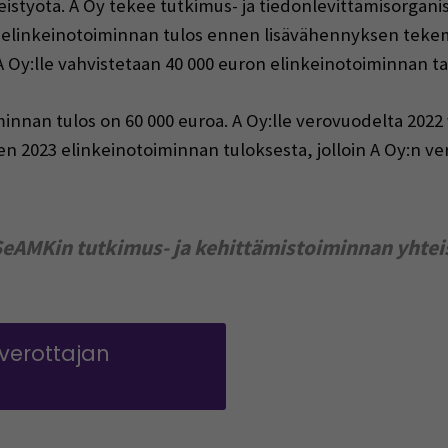
istyötä. A Oy tekee tutkimus- ja tiedonlevittämisorgani
 elinkeinotoiminnan tulos ennen lisävähennyksen tekem
Oy:lle vahvistetaan 40 000 euron elinkeinotoiminnan ta
innan tulos on 60 000 euroa. A Oy:lle verovuodelta 2022
 2023 elinkeinotoiminnan tuloksesta, jolloin A Oy:n ve
SeAMKin tutkimus- ja kehittämistoiminnan yhtei
 verottajan
tuu uuteen ikkunaan)