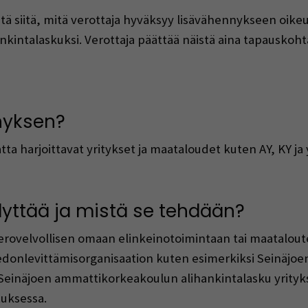
 siitä, mitä verottaja hyväksyy lisävähennykseen oikeu
kintalaskuksi. Verottaja päättää näistä aina tapauskohta
yksen?​
ta harjoittavat yritykset ja maataloudet kuten AY, KY ja 
lyttää ja mistä se tehdään?​
erovelvollisen omaan elinkeinotoimintaan tai maataloute
tiedonlevittämisorganisaation kuten esimerkiksi Seinäj
einäjoen ammattikorkeakoulun alihankintalasku yritykse
uksessa.​