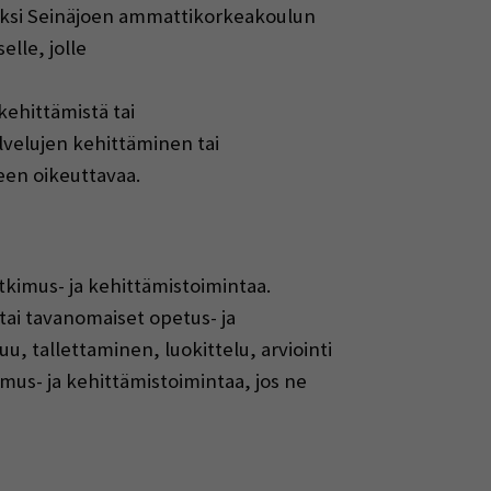
kiksi Seinäjoen ammattikorkeakoulun
lle, jolle
kehittämistä tai
velujen kehittäminen tai
en oikeuttavaa.​
tkimus- ja kehittämistoimintaa.
 tai tavanomaiset opetus- ja
u, tallettaminen, luokittelu, arviointi
kimus- ja kehittämistoimintaa, jos ne