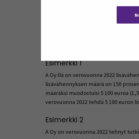
Mistä saa lisätietoja?​
N
Verottaja on julkaissut
ohjeet ja lai
Verottajalta voi aina kysyä neuvoa j
Seinäjoen ammattikorkeakoulun asi
Esimerkki 1​
A Oy:llä on verovuonna 2022 lisävähe
lisävähennyksen määrä on 150 prosent
määräksi muodostuisi 5 100 euroa (1,5
verovuonna 2022 tehdä 5 100 euron li
​Esimerkki 2​
A Oy on verovuonna 2022 tehnyt tutki