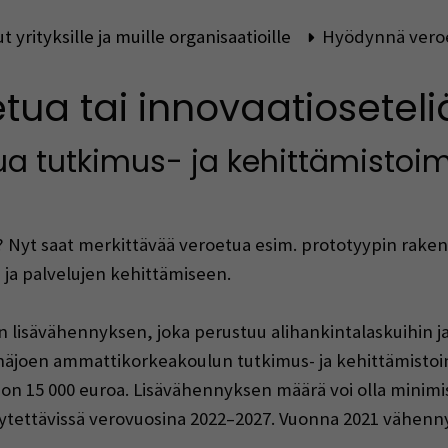
t yrityksille ja muille organisaatioille
Hyödynnä veroet
ua tai innovaatioseteli
ua tutkimus- ja kehittämistoi
? Nyt saat merkittävää veroetua esim. prototyypin rakent
 ja palvelujen kehittämiseen.
en lisävähennyksen, joka perustuu alihankintalaskuihin
einäjoen ammattikorkeakoulun tutkimus- ja kehittämistoi
on 15 000 euroa. Lisävähennyksen määrä voi olla minimis
ytettävissä verovuosina 2022–2027. Vuonna 2021 vähenny