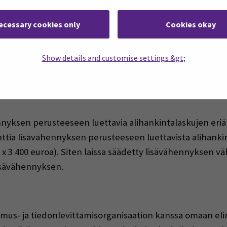
ecessary cookies only
Cookies okay
n versiohistorian verkkosivuillaan
Show details and customise settings &gt;
a ohjeistusta epäselvissä kysymyksissä​
antuntijat ovat apunasi tutkimus- ja kehittämishankkei
nnyksen perusteeseen luettavia alihankintalaskujen eriä
tia lisävähennyksen perusteeseen luettavista alihankin
 x 3 400 euroa). Siten laissa säädetty lisävähennyksen v
sävähennyksen.​
mus- ja tiedonlevittämisorganisaation kanssa omaan elin