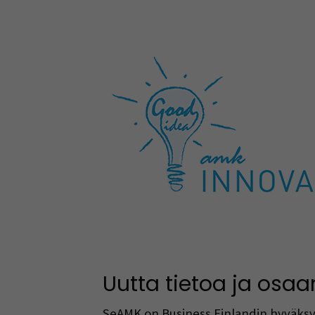
Uutta tietoa ja osaam
SeAMK on Business Finlandin hyväksym