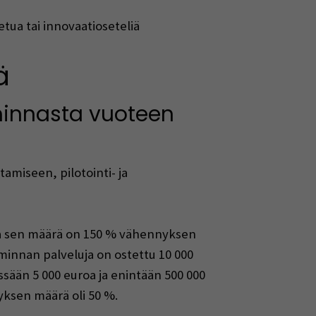
ua tai innovaatioseteliä
ä
minnasta vuoteen
amiseen, pilotointi- ja
 ja sen määrä on 150 % vähennyksen
minnan palveluja on ostettu 10 000
sään 5 000 euroa ja enintään 500 000
ksen määrä oli 50 %.