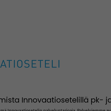
ista Innovaatiosetelillä pk- ja
ä Innovaatiosetelin palveluntarjoaja. Palvelujemme avu