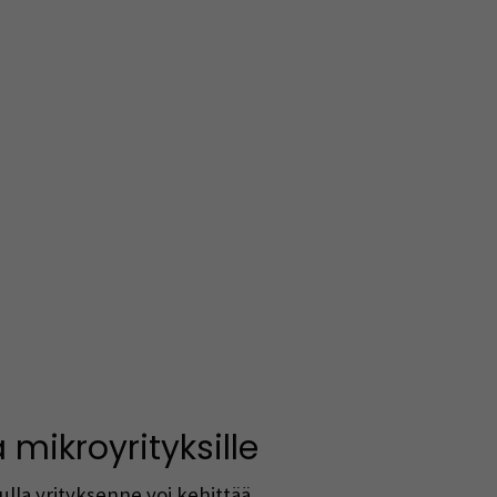
 mikroyrityksille
lla yrityksenne voi kehittää