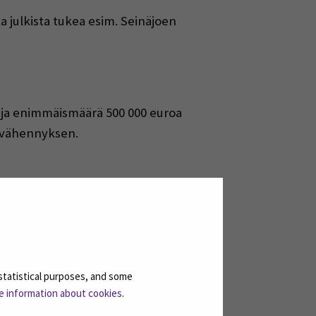
 julkista tukea esim. Seinäjoen
 ja enimmäismäärä 500 000 euroa
n vähennyksen.
​
notoiminnan/maatalouden tuloksesta​
nen eli lisävähennys voi kasvattaa
statistical purposes, and some
e information about cookies
.