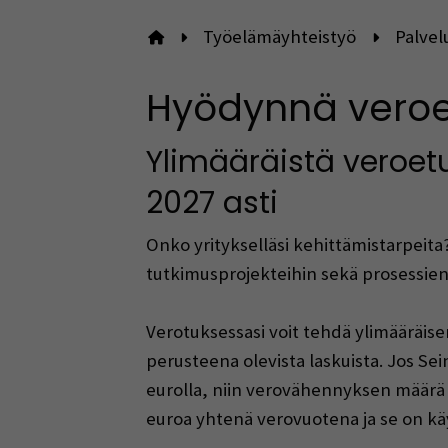
Työelämäyhteistyö
Palvelu
Etusivulle
Hyödynnä veroet
Ylimääräistä veroet
2027 asti
Onko yritykselläsi kehittämistarpeita
tutkimusprojekteihin sekä prosessien
Verotuksessasi voit tehdä ylimääräis
perusteena olevista laskuista. Jos S
eurolla, niin verovähennyksen määrä 
euroa yhtenä verovuotena ja se on kä