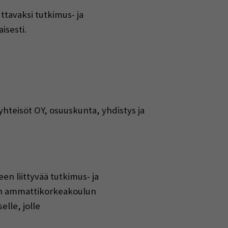
ttavaksi tutkimus- ja
isesti.
yhteisöt OY, osuuskunta, yhdistys ja
en liittyvää tutkimus- ja
oen ammattikorkeakoulun
lle, jolle