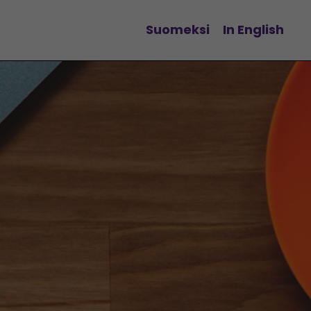
Suomeksi
In English
Vaihda kieltä