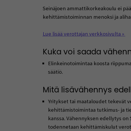
Seinäjoen ammattikorkeakoulu ei päätä
kehittämistoiminnan menoksi ja alihan
Lue lisää verottajan verkkosivulta »
Kuka voi saada vähenn
Elinkeinotoimintaa koosta riippumat
säätiö.​
Mitä lisävähennys edel
Yritykset tai maataloudet tekevät v
kehittämistoimintaa tutkimus- ja 
kanssa. Vähennyksen edellytys on S
todennetaan kehittämiskulut verot