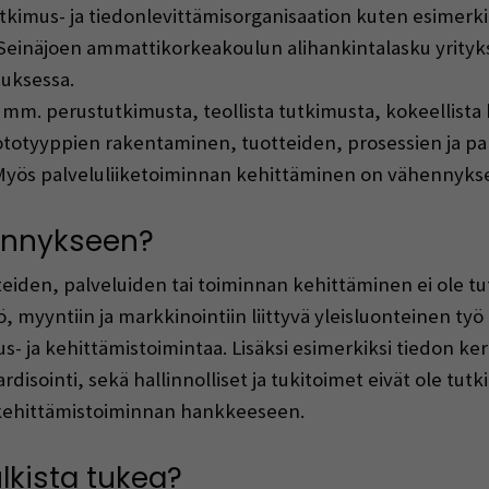
utkimus- ja tiedonlevittämisorganisaation kuten esimer
einäjoen ammattikorkeakoulun alihankintalasku yritykse
uksessa.​
mm. perustutkimusta, teollista tutkimusta, kokeellista 
totyyppien rakentaminen, tuotteiden, prosessien ja pal
Myös palveluliiketoiminnan kehittäminen on vähennykse
hennykseen?
eiden, palveluiden tai toiminnan kehittäminen ei ole tu
 myyntiin ja markkinointiin liittyvä yleisluonteinen työ
- ja kehittämistoimintaa. Lisäksi esimerkiksi tiedon keru
rdisointi, sekä hallinnolliset ja tukitoimet eivät ole tut
a kehittämistoiminnan hankkeeseen.
lkista tukea?​