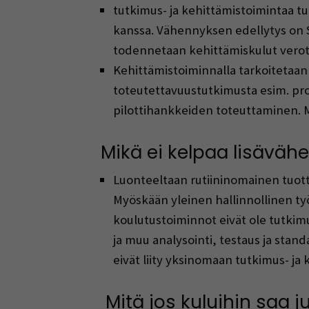
tutkimus- ja kehittämistoimintaa t
kanssa. Vähennyksen edellytys on S
todennetaan kehittämiskulut verot
Kehittämistoiminnalla tarkoitetaan 
toteutettavuustutkimusta esim. pro
pilottihankkeiden toteuttaminen. 
Mikä ei kelpaa lisävä
Luonteeltaan rutiininomainen tuott
Myöskään yleinen hallinnollinen työ,
koulutustoiminnot eivät ole tutkimus
ja muu analysointi, testaus ja standa
eivät liity yksinomaan tutkimus- j
Mitä jos kuluihin saa ju