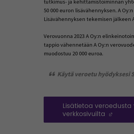
tutkimus- ja kehittämistoiminnan yhte
50 000 euron lisävähennyksen. A Oy:n
Lisävähennyksen tekemisen jälkeen A 
Verovuonna 2023 A Oy:n elinkeinotoim
tappio vähennetään A Oy:n verovuoden
muodostuu 20 000 euroa.
Käytä veroetu hyödyksesi 
Lisätietoa veroedusta
verkkosivuilta
(Avau