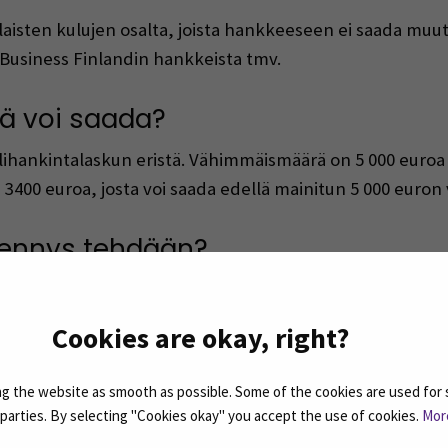
aisten kulujen osalta, joista hankkeeseen ei saada muuta
usiness Finlandin hankkeista tmv.
ä voi saada?​
ihankintalaskun eristä. Vähimmäismäärä on 5 000 euroa
3400 euroa, josta voi saada edellä mainitun 5 000 euro
hennys tehdään?​
a tehdä 1.1.2022 lukien ja se on voimassa 31.12.2027 asti
 lisävähennys veroilmoituksellaan ja se tehdään elinkei
Cookies are okay, right?
ys alihankintalaskuista​
, onko elinkeinotoiminnan tulos voitollinen vai tappiolli
 the website as smooth as possible. Some of the cookies are used for 
tuloksen tappiolliseksi
d parties. By selecting "Cookies okay" you accept the use of cookies.
Mor
ojen muutosta lisävähennyksestä johtuen​