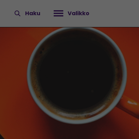
Haku
Valikko
Avaa valikko