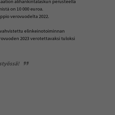
saation alihankintalaskun perusteella
istä on 10 000 euroa.
ppio verovuodelta 2022.​
 vahvistettu elinkeinotoiminnan
rovuoden 2023 verotettavaksi tuloksi
styössä!