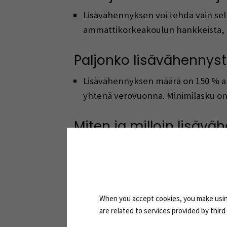
Lisävähennyksen voi tehdä vain sell
ammattikorkeakoulun hankkeista, B
Paljonko lisävähennyst
Lisävähennyksen määrä on 150 % al
yhtenä verovuonna. Minimilasku on 
Miten ja milloin lisävä
Korotettu lisävähennys on mahdollist
Verovelvollisen on itse vaadittava
Lisävähennyksestä on tehtävä selvit
Lisävähennyksellä ei ole merkitystä
When you accept cookies, you make using
verovuoden tappiota tai muodostaa 
are related to services provided by thir
Verottajalta voit kysyä ennakkover