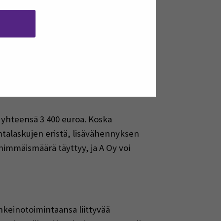
den suunnittelussa
 yhteensä 3 400 euroa. Koska
talaskujen eristä, lisävähennyksen
ähimmäismäärä täyttyy, ja A Oy voi
keinotoimintaansa liittyvää