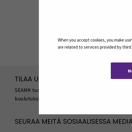
tapetilla osaaminen ja
koulutus tulevaisuuden
Suomessa
When you accept cookies, you make using
are related to services provided by thir
N
TILAA UUTISKIRJEITÄMME
SEAMK tuottaa uutiskirjeitä eri aiheista. Uutiski
koulutuksista, tapahtumista ja asioista.
SEURAA MEITÄ SOSIAALISESSA MEDI