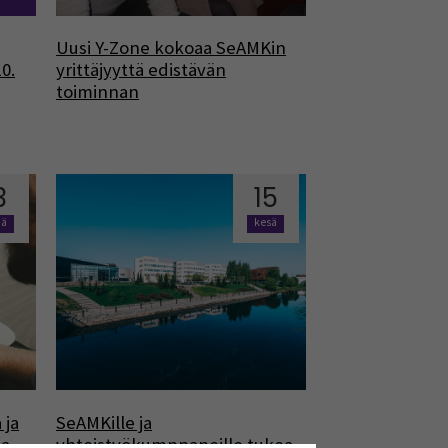
Uusi Y-Zone kokoaa SeAMKin
0.
yrittäjyyttä edistävän
toiminnan
3
15
nä
kesä
 ja
SeAMKille ja
aa
yhteistyökumppaneille tukea