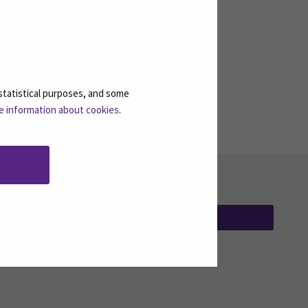
jatkuvan oppimisen
rien
kehittämiseen opetus- ja
kulttuuriministeriöltä
statistical purposes, and some
e information about cookies
.
TILAA UUTISKIRJEITÄMME
(AVAUTUU UUT