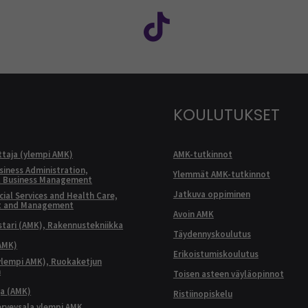
: SEAMK - Facebook
euraa meitä sosiaalisessa mediassa: SEAMK - Instagram
Seuraa meitä sosiaal
KOULUTUKSET
ttaja (ylempi AMK)
AMK-tutkinnot
siness Administration,
Ylemmät AMK-tutkinnot
l Business Management
Jatkuva oppiminen
ial Services and Health Care,
t and Management
Avoin AMK
ari (AMK), Rakennustekniikka
Täydennyskoulutus
AMK)
Erikoistumiskoulutus
ylempi AMK), Ruokaketjun
n
Toisen asteen väyläopinnot
ja (AMK)
Ristiinopiskelu
terveysala ylempi AMK,