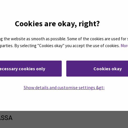
uudenlaisen tieto- ja
viestintätekniikan insinöö
koulutuksen
Cookies are okay, right?
 the website as smooth as possible. Some of the cookies are used for 
…
14
15
16
17
18
19
20
d parties. By selecting "Cookies okay" you accept the use of cookies.
Mor
ecessary cookies only
Cookies okay
rjeemme ovat koosteita SEAMKin ajankohtaisista
Show details and customise settings &gt;
ASSA