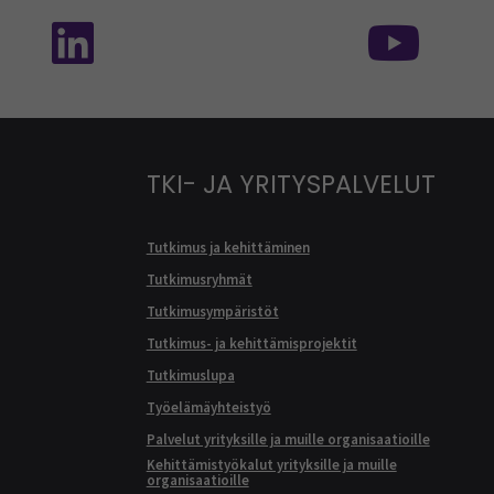
isessa mediassa: SEAMK - TikTok
Seuraa meitä sosiaalisessa mediassa: SEA
Seur
TKI- JA YRITYSPALVELUT
Tutkimus ja kehittäminen
Tutkimusryhmät
Tutkimusympäristöt
Tutkimus- ja kehittämisprojektit
Tutkimuslupa
Työelämäyhteistyö
Palvelut yrityksille ja muille organisaatioille
Kehittämistyökalut yrityksille ja muille
organisaatioille