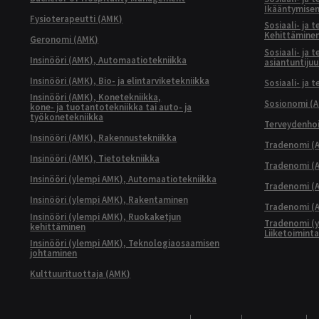
Ikääntymisen
Fysioterapeutti (AMK)
Sosiaali- ja 
Kehittäminen
Geronomi (AMK)
Sosiaali- ja 
Insinööri (AMK), Automaatiotekniikka
asiantuntijuu
Insinööri (AMK), Bio- ja elintarviketekniikka
Sosiaali- ja 
Insinööri (AMK), Konetekniikka,
Sosionomi (
kone- ja tuotantotekniikka tai auto- ja
työkonetekniikka
Terveydenhoi
Insinööri (AMK), Rakennustekniikka
Tradenomi (A
Insinööri (AMK), Tietotekniikka
Tradenomi (AM
Insinööri (ylempi AMK), Automaatiotekniikka
Tradenomi (A
Insinööri (ylempi AMK), Rakentaminen
Tradenomi (A
Insinööri (ylempi AMK), Ruokaketjun
Tradenomi (y
kehittäminen
Liiketoimint
Insinööri (ylempi AMK), Teknologiaosaamisen
johtaminen
Kulttuurituottaja (AMK)