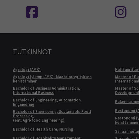
Seuraa meitä sosiaalisessa mediassa
S
TUTKINNOT
Agrologi (AMK)
Kulttuurituo
Agrologi (ylempi AMK), Maatalousyrityksen
Master of Bu
kehittäminen
Internationa
Bachelor of Business Administration,
Master of Soc
International Business
Developmen
Bachelor of Engineering, Automation
Rakennusmest
Engineering
Restonomi (
Bachelor of Engineering, Sustainable Food
Processing,
Restonomi (
(ent. Agri-food Engineering)
kehittämine
Bachelor of Health Care, Nursing
Sairaanhoita
Bachelor of Hospitality Management
Sosiaali- ja 