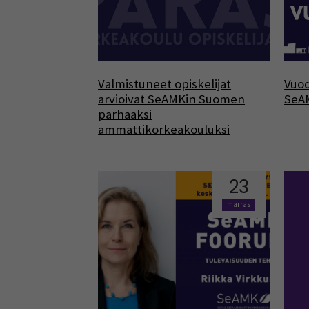
Valmistuneet opiskelijat
Vuo
arvioivat SeAMKin Suomen
SeA
parhaaksi
ammattikorkeakouluksi
23
marras