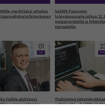
Kille merkittävä rahoitus
SeAMK Foorumin
stajanvaihdostutkimukseen
tulevaisuussarja jatkuu 21.1
megatrendeillä ja hiljaisilla
signaaleilla
01
2
syys
hei
ko Hallila aloittanut
Yhdistelmä tietotekniikkaa
Kin uutena rehtorina
yrittäjyyttä – SeAMK aloitt