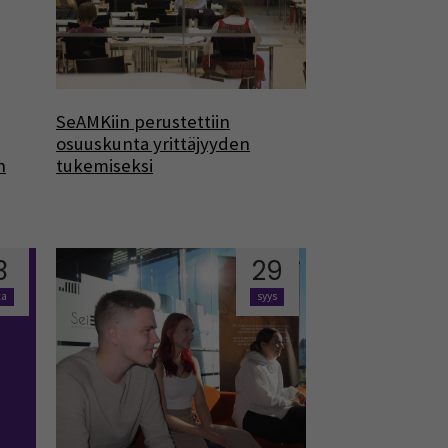
SeAMKiin perustettiin
osuuskunta yrittäjyyden
n
tukemiseksi
3
29
ka
syys