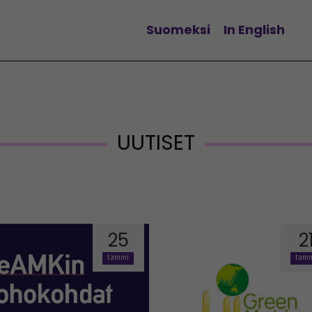
Suomeksi
In English
Vaihda kieltä
UUTISET
25
2
tammi
tam