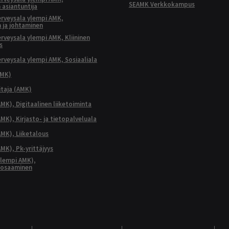
SEAMK Verkkokampus
 asiantuntija
terveysala ylempi AMK,
 ja johtaminen
terveysala ylempi AMK, Kliininen
s
terveysala ylempi AMK, Sosiaaliala
AMK)
taja (AMK)
MK), Digitaalinen liiketoiminta
K), Kirjasto- ja tietopalveluala
MK), Liiketalous
MK), Pk-yrittäjyys
lempi AMK),
aosaaminen