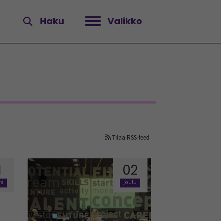
Haku
Valikko
Avaa valikko
Tilaa RSS-feed
1
02
mi
joulu