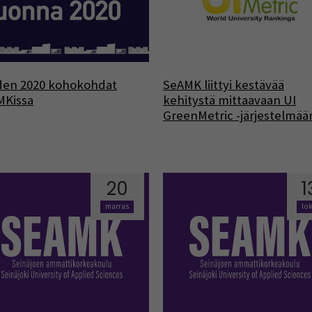
den 2020 kohokohdat
SeAMK liittyi kestävää
MKissa
kehitystä mittaavaan UI
GreenMetric -järjestelmää
20
1
marras
lo