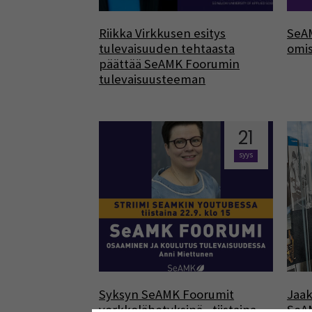
Riikka Virkkusen esitys
SeAM
tulevaisuuden tehtaasta
omi
päättää SeAMK Foorumin
tulevaisuusteeman
21
syys
Syksyn SeAMK Foorumit
Jaak
verkkolähetyksinä - tiistaina
SeAM