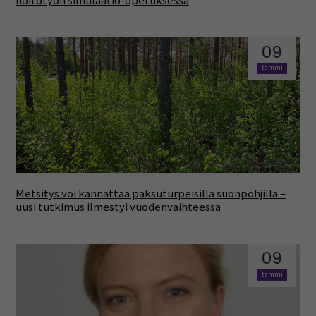
hoitotyön simulaatio-opetuksessa
09
tammi
Metsitys voi kannattaa paksuturpeisilla suonpohjilla –
uusi tutkimus ilmestyi vuodenvaihteessa
09
tammi