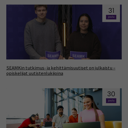
31
joulu
SEAMKin tutkimus- ja kehittämisuutiset on julkaistu –
opiskelijat uutistenlukijoina
30
joulu