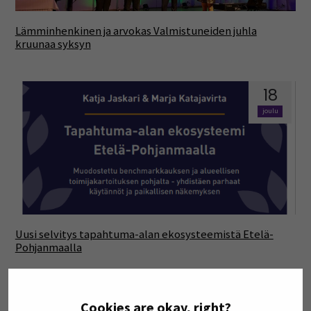
Lämminhenkinen ja arvokas Valmistuneiden juhla
kruunaa syksyn
18
joulu
Uusi selvitys tapahtuma-alan ekosysteemistä Etelä-
Pohjanmaalla
18
Cookies are okay, right?