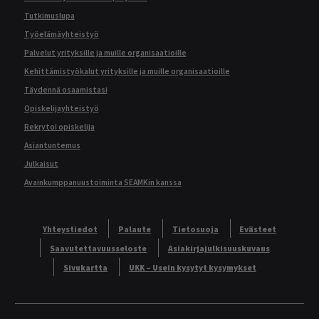
Tutkimuslupa
Työelämäyhteistyö
Palvelut yrityksille ja muille organisaatioille
Kehittämistyökalut yrityksille ja muille organisaatioille
Täydennä osaamistasi
Opiskelijayhteistyö
Rekrytoi opiskelija
Asiantuntemus
Julkaisut
Avainkumppanuustoiminta SEAMKin kanssa
Yhteystiedot
Palaute
Tietosuoja
Evästeet
Saavutettavuusseloste
Asiakirjajulkisuuskuvaus
Sivukartta
UKK – Usein kysytyt kysymykset