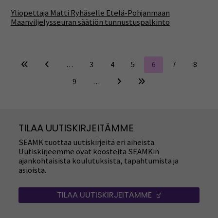
Yliopettaja Matti Ryhäselle Etelä-Pohjanmaan
Maanviljelysseuran säätiön tunnustuspalkinto
…
3
4
5
6
7
8
9
…
TILAA UUTISKIRJEITÄMME
SEAMK tuottaa uutiskirjeitä eri aiheista.
Uutiskirjeemme ovat koosteita SEAMKin
ajankohtaisista koulutuksista, tapahtumista ja
asioista.
TILAA UUTISKIRJEITÄMME
(AVAUTUU UUT