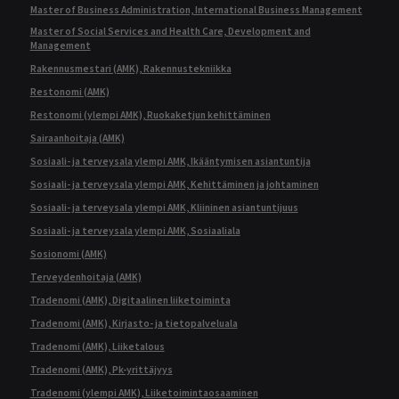
Master of Business Administration, International Business Management
Master of Social Services and Health Care, Development and
Management
Rakennusmestari (AMK), Rakennustekniikka
Restonomi (AMK)
Restonomi (ylempi AMK), Ruokaketjun kehittäminen
Sairaanhoitaja (AMK)
Sosiaali- ja terveysala ylempi AMK, Ikääntymisen asiantuntija
Sosiaali- ja terveysala ylempi AMK, Kehittäminen ja johtaminen
Sosiaali- ja terveysala ylempi AMK, Kliininen asiantuntijuus
Sosiaali- ja terveysala ylempi AMK, Sosiaaliala
Sosionomi (AMK)
Terveydenhoitaja (AMK)
Tradenomi (AMK), Digitaalinen liiketoiminta
Tradenomi (AMK), Kirjasto- ja tietopalveluala
Tradenomi (AMK), Liiketalous
Tradenomi (AMK), Pk-yrittäjyys
Tradenomi (ylempi AMK), Liiketoimintaosaaminen