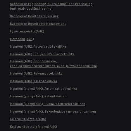
Bachelor of Engineering, Sustainable Food Processing,
(ent. Agri-food Engineering)
Bachelor of Health Care, Nursing
Bachelor of Hospitality Management
Fysioterapeutti (AMK)
Geronomi (AMK)
Insinööri (AMK), Automaatiotekniikka
Insinööri (AMK), Bio- ja elintarviketekniikka
Insinööri (AMK), Konetekniikka,
kone- ja tuotantotekniikka tai auto- ja työkonetekniikka
Insinööri (AMK), Rakennustekniikka
Insinööri (AMK), Tietotekniikka
Insinööri (ylempi AMK), Automaatiotekniikka
Insinööri (ylempi AMK), Rakentaminen
Insinööri (ylempi AMK), Ruokaketjun kehittäminen
Insinööri (ylempi AMK), Teknologiaosaamisen johtaminen
Kulttuurituottaja (AMK)
Kulttuurituottaja (ylempi AMK)