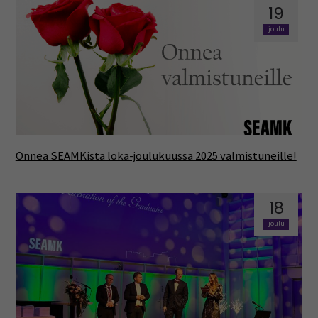
19
joulu
Onnea SEAMKista loka-joulukuussa 2025 valmistuneille!
18
joulu