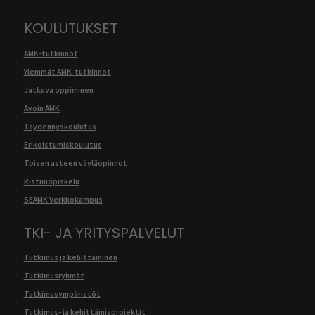
KOULUTUKSET
AMK-tutkinnot
Ylemmät AMK-tutkinnot
Jatkuva oppiminen
Avoin AMK
Täydennyskoulutus
Erikoistumiskoulutus
Toisen asteen väyläopinnot
Ristiinopiskelu
SEAMK Verkkokampus
TKI- JA YRITYSPALVELUT
Tutkimus ja kehittäminen
Tutkimusryhmät
Tutkimusympäristöt
Tutkimus- ja kehittämisprojektit