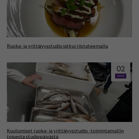
Ruoka- ja yrittäjyysstudio jatkui riistateemalla
02
joulu
Kuulumiset ruoka- ja yrittäjyysstudio -toimintamallin
toisesta studiopäivästä