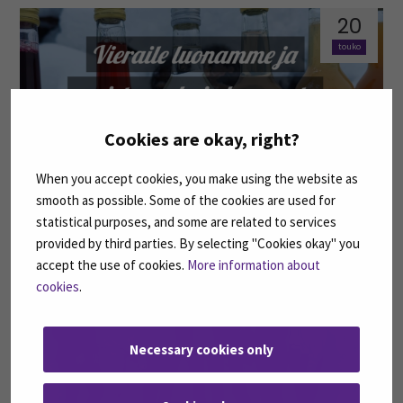
20
touko
Cookies are okay, right?
When you accept cookies, you make using the website as
smooth as possible. Some of the cookies are used for
Virkeänä viikonloppuun villiyrttien ja koivunmahlan
statistical purposes, and some are related to services
voimalla
provided by third parties. By selecting "Cookies okay" you
accept the use of cookies.
More information about
19
cookies
.
touko
Necessary cookies only