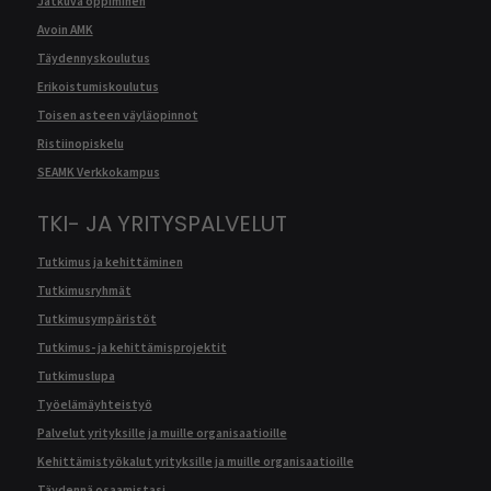
Jatkuva oppiminen
Avoin AMK
Täydennyskoulutus
Erikoistumiskoulutus
Toisen asteen väyläopinnot
Ristiinopiskelu
SEAMK Verkkokampus
TKI- JA YRITYSPALVELUT
Tutkimus ja kehittäminen
Tutkimusryhmät
Tutkimusympäristöt
Tutkimus- ja kehittämisprojektit
Tutkimuslupa
Työelämäyhteistyö
Palvelut yrityksille ja muille organisaatioille
Kehittämistyökalut yrityksille ja muille organisaatioille
Täydennä osaamistasi