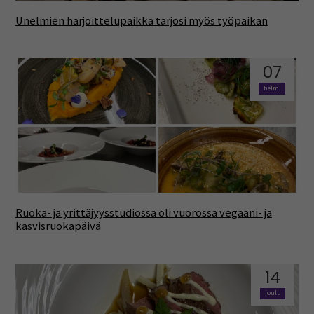
Unelmien harjoittelupaikka tarjosi myös työpaikan
07
helmi
Ruoka- ja yrittäjyysstudiossa oli vuorossa vegaani- ja
kasvisruokapäivä
14
joulu