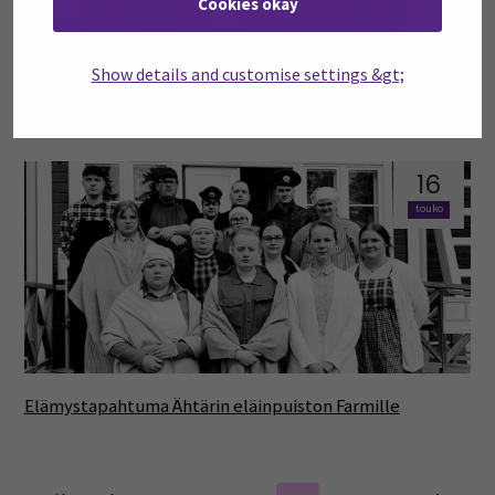
Cookies okay
Show details and customise settings &gt;
Tietoa, taitoa ja rohkeutta kansainväliseltä
ravitsemusterveyden edistämisen opintojaksolta
16
touko
Elämystapahtuma Ähtärin eläinpuiston Farmille