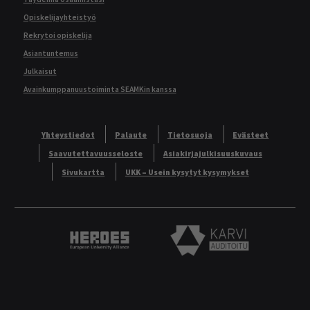
Opiskelijayhteistyö
Rekrytoi opiskelija
Asiantuntemus
Julkaisut
Avainkumppanuustoiminta SEAMKin kanssa
Yhteystiedot
Palaute
Tietosuoja
Evästeet
Saavutettavuusseloste
Asiakirjajulkisuuskuvaus
Sivukartta
UKK – Usein kysytyt kysymykset
Heroes European University Alliance logo
Karvi Auditoitu logo