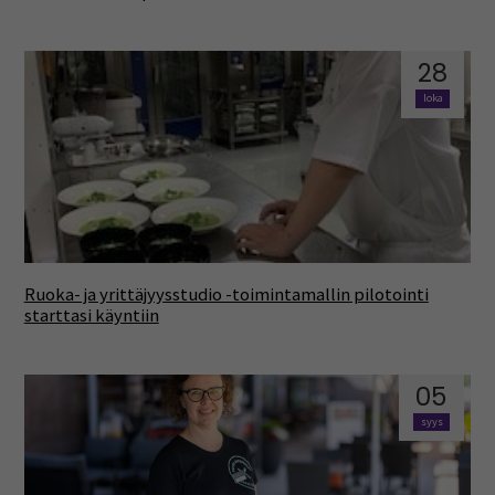
28
loka
Ruoka- ja yrittäjyysstudio -toimintamallin pilotointi
starttasi käyntiin
05
syys