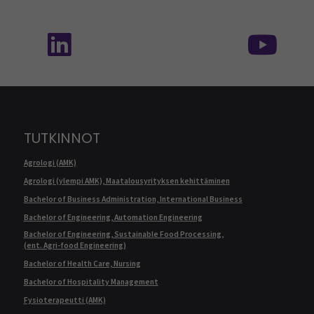
Seuraa meitä sosiaalisessa mediassa: SEAMK 
Seu
TUTKINNOT
Agrologi (AMK)
Agrologi (ylempi AMK), Maatalousyrityksen kehittäminen
Bachelor of Business Administration, International Business
Bachelor of Engineering, Automation Engineering
Bachelor of Engineering, Sustainable Food Processing,
(ent. Agri-food Engineering)
Bachelor of Health Care, Nursing
Bachelor of Hospitality Management
Fysioterapeutti (AMK)