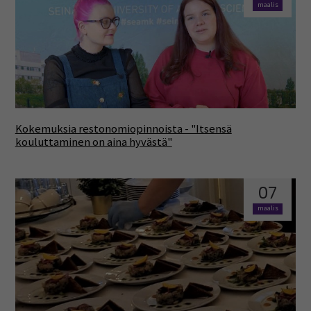
maalis
Kokemuksia restonomiopinnoista - "Itsensä
kouluttaminen on aina hyvästä"
07
maalis