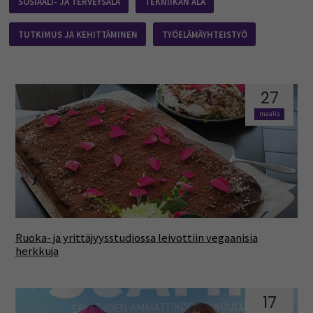
SOSIAALI- JA TERVEYSALA
TEKNIIKAN ALA
TUTKIMUS JA KEHITTÄMINEN
TYÖELÄMÄYHTEISTYÖ
27
maalis
Ruoka- ja yrittäjyysstudiossa leivottiin vegaanisia
herkkuja
17