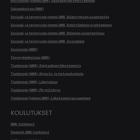
Restonomi (ylempi AMK), Ruokaketjun kehittäminen
Sairaanhoitaja (AMK)
Sosiaali- ja terveysala ylempi AMK, Ikääntymisen asiantuntija
Sosiaali- ja terveysala ylempi AMK, Kehittäminen ja johtaminen
Sosiaali- ja terveysala ylempi AMK, Kliininen asiantuntijuus
Sosiaali- ja terveysala ylempi AMK, Sosiaaliala
Sosionomi (AMK)
Terveydenhoitaja (AMK)
Tradenomi (AMK), Digitaalinen liiketoiminta
Tradenomi (AMK), Kirjasto- ja tietopalveluala
Tradenomi (AMK), Liiketalous
Tradenomi (AMK), Pk-yrittäjyys
Tradenomi (ylempi AMK), Liiketoimintaosaaminen
KOULUTUKSET
AMK-tutkinnot
Ylemmät AMK-tutkinnot