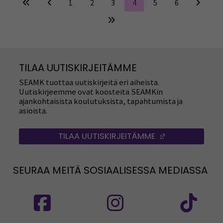
1
2
3
4
5
6
TILAA UUTISKIRJEITÄMME
SEAMK tuottaa uutiskirjeitä eri aiheista.
Uutiskirjeemme ovat koosteita SEAMKin
ajankohtaisista koulutuksista, tapahtumista ja
asioista.
TILAA UUTISKIRJEITÄMME
(AVAUTUU UUT
SEURAA MEITÄ SOSIAALISESSA MEDIASSA
Seuraa meitä sosiaalisessa mediassa: SEAMK
Seuraa meitä sosiaalise
Seu