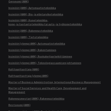
Geronomi (AMK)
Insinööri (AMK), Automaatiotekniikka
Insinööri (AMK), Bio- ja elintarviketekniikka
Insinööri (AMK), Konetekniikka,
kone- ja tuotantotekniikka tai auto- ja työkonetekniikka
Insinööri (AMK), Rakennustekniikka
Insinööri (AMK), Tietotekniikka
Insinööri (ylempi AMK), Automaatiotekniikka
Insinööri (ylempi AMK), Rakentaminen
Insinööri (ylempi AMK), Ruokaketjun kehittäminen
Insinööri (ylempi AMK), Teknologiaosaamisen johtaminen
Kulttuurituottaja (AMK)
Kulttuurituottaja (ylempi AMK)
Master of Business Administration, International Business Management
Master of Social Services and Health Care, Development and
Management
Rakennusmestari (AMK), Rakennustekniikka
Restonomi (AMK)