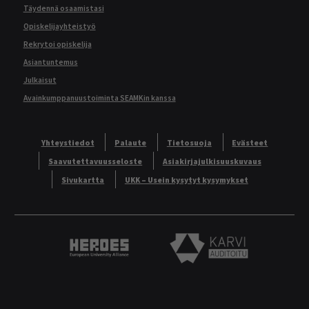
Täydennä osaamistasi
Opiskelijayhteistyö
Rekrytoi opiskelija
Asiantuntemus
Julkaisut
Avainkumppanuustoiminta SEAMKin kanssa
Yhteystiedot
Palaute
Tietosuoja
Evästeet
Saavutettavuusseloste
Asiakirjajulkisuuskuvaus
Sivukartta
UKK – Usein kysytyt kysymykset
Heroes European University Alliance logo
Karvi Auditoitu logo