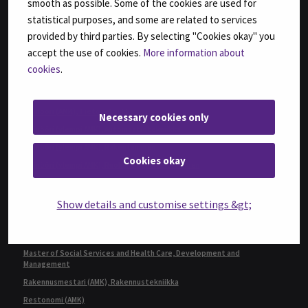
smooth as possible. Some of the cookies are used for
Geronomi (AMK)
statistical purposes, and some are related to services
Insinööri (AMK), Automaatiotekniikka
provided by third parties. By selecting "Cookies okay" you
Insinööri (AMK), Bio- ja elintarviketekniikka
accept the use of cookies.
More information about
Insinööri (AMK), Konetekniikka,
cookies
.
kone- ja tuotantotekniikka tai auto- ja työkonetekniikka
Insinööri (AMK), Rakennustekniikka
Insinööri (AMK), Tietotekniikka
Necessary cookies only
Insinööri (ylempi AMK), Automaatiotekniikka
Insinööri (ylempi AMK), Rakentaminen
Cookies okay
Insinööri (ylempi AMK), Ruokaketjun kehittäminen
Insinööri (ylempi AMK), Teknologiaosaamisen johtaminen
Kulttuurituottaja (AMK)
Show details and customise settings &gt;
Kulttuurituottaja (ylempi AMK)
Master of Business Administration, International Business Management
Master of Social Services and Health Care, Development and
Management
Rakennusmestari (AMK), Rakennustekniikka
Restonomi (AMK)