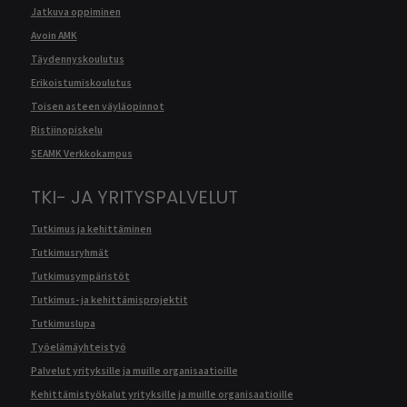
Jatkuva oppiminen
Avoin AMK
Täydennyskoulutus
Erikoistumiskoulutus
Toisen asteen väyläopinnot
Ristiinopiskelu
SEAMK Verkkokampus
TKI- JA YRITYSPALVELUT
Tutkimus ja kehittäminen
Tutkimusryhmät
Tutkimusympäristöt
Tutkimus- ja kehittämisprojektit
Tutkimuslupa
Työelämäyhteistyö
Palvelut yrityksille ja muille organisaatioille
Kehittämistyökalut yrityksille ja muille organisaatioille