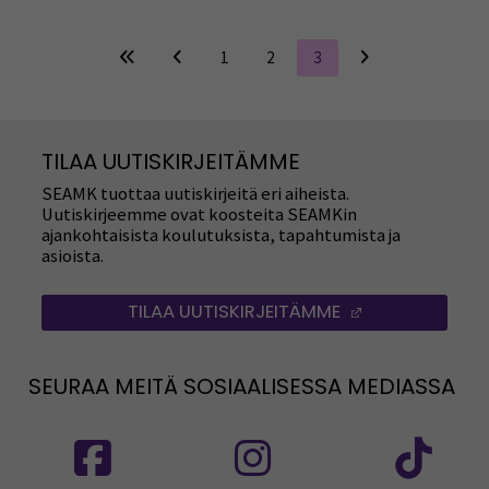
1
2
3
TILAA UUTISKIRJEITÄMME
SEAMK tuottaa uutiskirjeitä eri aiheista.
Uutiskirjeemme ovat koosteita SEAMKin
ajankohtaisista koulutuksista, tapahtumista ja
asioista.
TILAA UUTISKIRJEITÄMME
(AVAUTUU UUT
SEURAA MEITÄ SOSIAALISESSA MEDIASSA
Seuraa meitä sosiaalisessa mediassa: SEAMK
Seuraa meitä sosiaalise
Seu