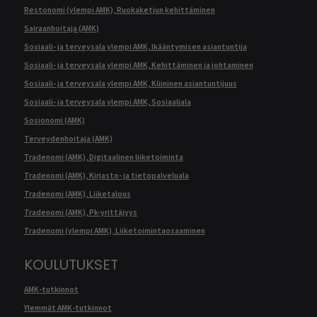
Restonomi (ylempi AMK), Ruokaketjun kehittäminen
Sairaanhoitaja (AMK)
Sosiaali- ja terveysala ylempi AMK, Ikääntymisen asiantuntija
Sosiaali- ja terveysala ylempi AMK, Kehittäminen ja johtaminen
Sosiaali- ja terveysala ylempi AMK, Kliininen asiantuntijuus
Sosiaali- ja terveysala ylempi AMK, Sosiaaliala
Sosionomi (AMK)
Terveydenhoitaja (AMK)
Tradenomi (AMK), Digitaalinen liiketoiminta
Tradenomi (AMK), Kirjasto- ja tietopalveluala
Tradenomi (AMK), Liiketalous
Tradenomi (AMK), Pk-yrittäjyys
Tradenomi (ylempi AMK), Liiketoimintaosaaminen
KOULUTUKSET
AMK-tutkinnot
Ylemmät AMK-tutkinnot