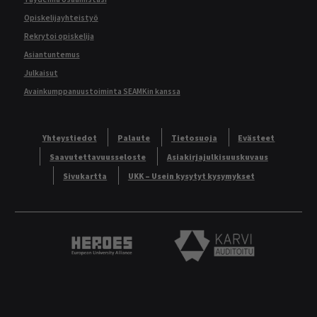
Opiskelijayhteistyö
Rekrytoi opiskelija
Asiantuntemus
Julkaisut
Avainkumppanuustoiminta SEAMKin kanssa
Yhteystiedot
Palaute
Tietosuoja
Evästeet
Saavutettavuusseloste
Asiakirjajulkisuuskuvaus
Sivukartta
UKK – Usein kysytyt kysymykset
Heroes European University Alliance logo
Karvi Auditoitu logo