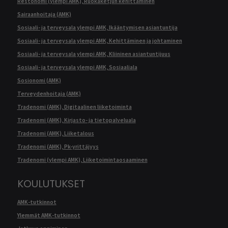
Restonomi (ylempi AMK), Ruokaketjun kehittäminen
Sairaanhoitaja (AMK)
Sosiaali- ja terveysala ylempi AMK, Ikääntymisen asiantuntija
Sosiaali- ja terveysala ylempi AMK, Kehittäminen ja johtaminen
Sosiaali- ja terveysala ylempi AMK, Kliininen asiantuntijuus
Sosiaali- ja terveysala ylempi AMK, Sosiaaliala
Sosionomi (AMK)
Terveydenhoitaja (AMK)
Tradenomi (AMK), Digitaalinen liiketoiminta
Tradenomi (AMK), Kirjasto- ja tietopalveluala
Tradenomi (AMK), Liiketalous
Tradenomi (AMK), Pk-yrittäjyys
Tradenomi (ylempi AMK), Liiketoimintaosaaminen
KOULUTUKSET
AMK-tutkinnot
Ylemmät AMK-tutkinnot