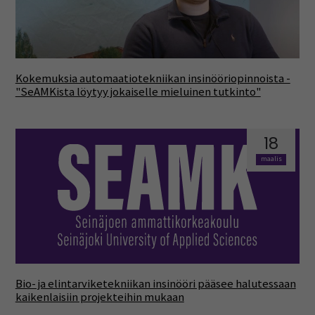
Kokemuksia automaatiotekniikan insinööriopinnoista -
"SeAMKista löytyy jokaiselle mieluinen tutkinto"
18
maalis
Bio- ja elintarviketekniikan insinööri pääsee halutessaan
kaikenlaisiin projekteihin mukaan