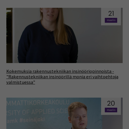
21
maalis
Kokemuksia rakennustekniikan insinööriopinnoista -
"Rakennustekniikan insinöörillä monia eri vaihtoehtoja
valmistuessa"
20
maalis