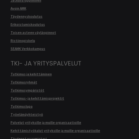
Jatkuva oppiminen
Avoin AMK
Täydennyskoulutus
Erikoistumiskoulutus
Toisen asteen väyläopinnot
Ristiinopiskelu
SEAMK Verkkokampus
TKI- JA YRITYSPALVELUT
Tutkimus ja kehittäminen
Tutkimusryhmät
Tutkimusympäristöt
Tutkimus- ja kehittämisprojektit
Tutkimuslupa
Työelämäyhteistyö
Palvelut yrityksille ja muille organisaatioille
Kehittämistyökalut yrityksille ja muille organisaatioille
Täydennä osaamistasi