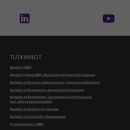
Seuraa meitä sosiaalisessa mediassa: SEAMK 
Seu
TUTKINNOT
Agrologi (AMK)
Agrologi (ylempi AMK), Maatalousyrityksen kehittäminen
Bachelor of Business Administration, International Business
Bachelor of Engineering, Automation Engineering
Bachelor of Engineering, Sustainable Food Processing,
(ent. Agri-food Engineering)
Bachelor of Health Care, Nursing
Bachelor of Hospitality Management
Fysioterapeutti (AMK)