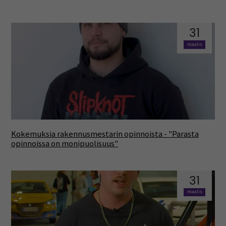
31
maalis
Kokemuksia rakennusmestarin opinnoista - "Parasta
opinnoissa on monipuolisuus"
31
maalis