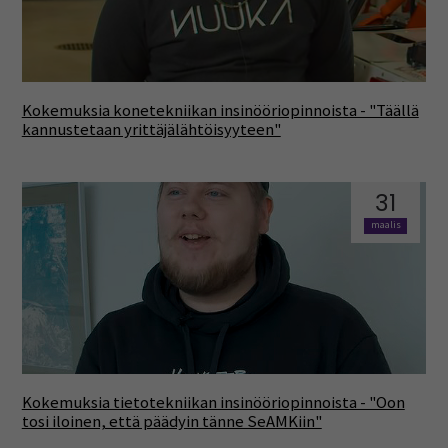
Kokemuksia konetekniikan insinööriopinnoista - "Täällä
kannustetaan yrittäjälähtöisyyteen"
31
maalis
Kokemuksia tietotekniikan insinööriopinnoista - "Oon
tosi iloinen, että päädyin tänne SeAMKiin"