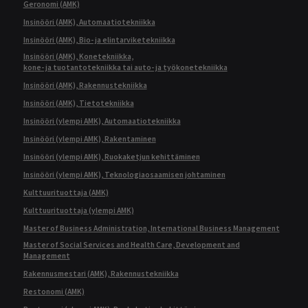
Geronomi (AMK)
Insinööri (AMK), Automaatiotekniikka
Insinööri (AMK), Bio- ja elintarviketekniikka
Insinööri (AMK), Konetekniikka,
kone- ja tuotantotekniikka tai auto- ja työkonetekniikka
Insinööri (AMK), Rakennustekniikka
Insinööri (AMK), Tietotekniikka
Insinööri (ylempi AMK), Automaatiotekniikka
Insinööri (ylempi AMK), Rakentaminen
Insinööri (ylempi AMK), Ruokaketjun kehittäminen
Insinööri (ylempi AMK), Teknologiaosaamisen johtaminen
Kulttuurituottaja (AMK)
Kulttuurituottaja (ylempi AMK)
Master of Business Administration, International Business Management
Master of Social Services and Health Care, Development and
Management
Rakennusmestari (AMK), Rakennustekniikka
Restonomi (AMK)