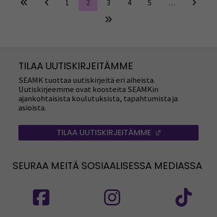
1
2
3
4
5
…
TILAA UUTISKIRJEITÄMME
SEAMK tuottaa uutiskirjeitä eri aiheista.
Uutiskirjeemme ovat koosteita SEAMKin
ajankohtaisista koulutuksista, tapahtumista ja
asioista.
TILAA UUTISKIRJEITÄMME
(AVAUTUU UUT
SEURAA MEITÄ SOSIAALISESSA MEDIASSA
Seuraa meitä sosiaalisessa mediassa: SEAMK
Seuraa meitä sosiaalise
Seu