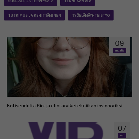
SOSIAALI- JA TERVEYSALA
TEKNIIKAN ALA
TUTKIMUS JA KEHITTÄMINEN
TYÖELÄMÄYHTEISTYÖ
09
maalis
Kotiseudulta Bio- ja elintarviketekniikan insinööriksi
07
elo