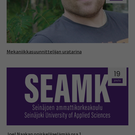
Mekaniikkasuunnittelijan uratarina
19
joulu
Joel Naakan opiskelijaelämää osa 1