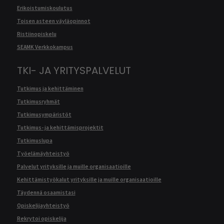
Erikoistumiskoulutus
Toisen asteen väyläopinnot
Ristiinopiskelu
SEAMK Verkkokampus
TKI- JA YRITYSPALVELUT
Tutkimus ja kehittäminen
Tutkimusryhmät
Tutkimusympäristöt
Tutkimus- ja kehittämisprojektit
Tutkimuslupa
Työelämäyhteistyö
Palvelut yrityksille ja muille organisaatioille
Kehittämistyökalut yrityksille ja muille organisaatioille
Täydennä osaamistasi
Opiskelijayhteistyö
Rekrytoi opiskelija