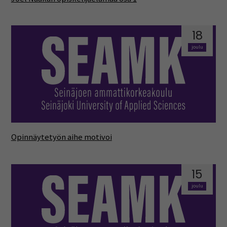
18
joulu
Opinnäytetyön aihe motivoi
15
joulu