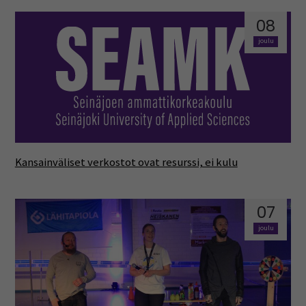
08
joulu
Kansainväliset verkostot ovat resurssi, ei kulu
07
joulu