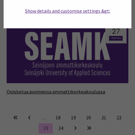
Opparistako intohimo?
Show details and customise settings &gt;
27
marras
Opiskelua avoimessa ammattikorkeakoulussa
…
18
19
20
21
22
23
24