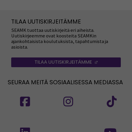
TILAA UUTISKIRJEITÄMME
SEAMK tuottaa uutiskirjeitä eri aiheista.
Uutiskirjeemme ovat koosteita SEAMKin
ajankohtaisista koulutuksista, tapahtumista ja
asioista.
TILAA UUTISKIRJEITÄMME
(AVAUTUU UUT
SEURAA MEITÄ SOSIAALISESSA MEDIASSA
Seuraa meitä sosiaalisessa mediassa: SEAMK
Seuraa meitä sosiaalise
Seu
Seuraa meitä sosiaalisessa mediassa: SEAMK 
Seu