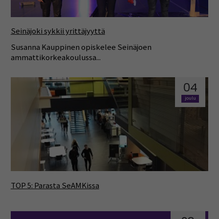
Seinäjoki sykkii yrittäjyyttä
Susanna Kauppinen opiskelee Seinäjoen
ammattikorkeakoulussa...
04
joulu
TOP 5: Parasta SeAMKissa