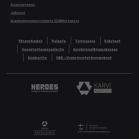
Asiantuntemus
Julkaisut
Avainkumppanuustoiminta SEAMKin kanssa
Yhteystiedot
Palaute
Tietosuoja
Evästeet
Saavutettavuusseloste
Asiakirjajulkisuuskuvaus
Sivukartta
UKK – Usein kysytyt kysymykset
Heroes European University Alliance logo
Karvi Auditoitu logo
Logo
KARVI Excellence logo.