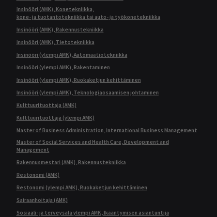
Insinööri (AMK), Konetekniikka,
kone- ja tuotantotekniikka tai auto- ja työkonetekniikka
Insinööri (AMK), Rakennustekniikka
Insinööri (AMK), Tietotekniikka
Insinööri (ylempi AMK), Automaatiotekniikka
Insinööri (ylempi AMK), Rakentaminen
Insinööri (ylempi AMK), Ruokaketjun kehittäminen
Insinööri (ylempi AMK), Teknologiaosaamisen johtaminen
Kulttuurituottaja (AMK)
Kulttuurituottaja (ylempi AMK)
Master of Business Administration, International Business Management
Master of Social Services and Health Care, Development and
Management
Rakennusmestari (AMK), Rakennustekniikka
Restonomi (AMK)
Restonomi (ylempi AMK), Ruokaketjun kehittäminen
Sairaanhoitaja (AMK)
Sosiaali- ja terveysala ylempi AMK, Ikääntymisen asiantuntija