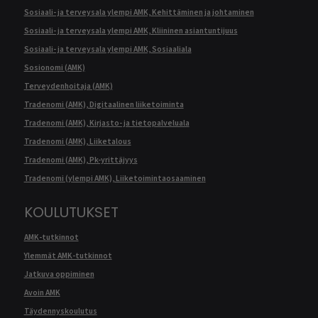
Sosiaali- ja terveysala ylempi AMK, Kehittäminen ja johtaminen
Sosiaali- ja terveysala ylempi AMK, Kliininen asiantuntijuus
Sosiaali- ja terveysala ylempi AMK, Sosiaaliala
Sosionomi (AMK)
Terveydenhoitaja (AMK)
Tradenomi (AMK), Digitaalinen liiketoiminta
Tradenomi (AMK), Kirjasto- ja tietopalveluala
Tradenomi (AMK), Liiketalous
Tradenomi (AMK), Pk-yrittäjyys
Tradenomi (ylempi AMK), Liiketoimintaosaaminen
KOULUTUKSET
AMK-tutkinnot
Ylemmät AMK-tutkinnot
Jatkuva oppiminen
Avoin AMK
Täydennyskoulutus