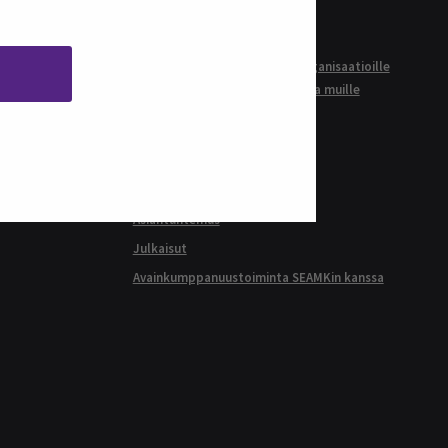
Tutkimuslupa
Työelämäyhteistyö
Palvelut yrityksille ja muille organisaatioille
Kehittämistyökalut yrityksille ja muille
organisaatioille
Täydennä osaamistasi
Opiskelijayhteistyö
Rekrytoi opiskelija
Asiantuntemus
Julkaisut
Avainkumppanuustoiminta SEAMKin kanssa