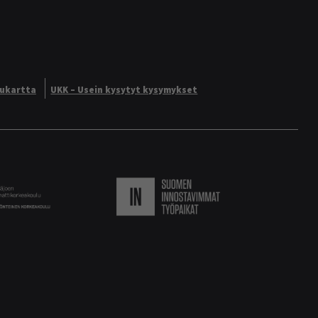
vukartta
UKK – Usein kysytyt kysymykset
Logo
Suomen innostavimmat ty