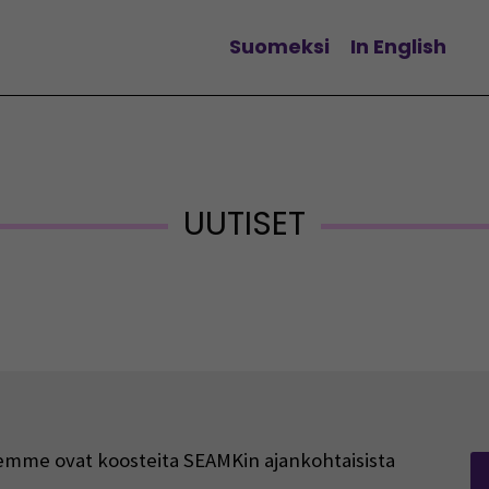
Suomeksi
In English
Vaihda kieltä
UUTISET
rjeemme ovat koosteita SEAMKin ajankohtaisista