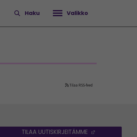
Haku
Valikko
Avaa valikko
Tilaa RSS-feed
TILAA UUTISKIRJEITÄMME
(AVAUTUU UUT