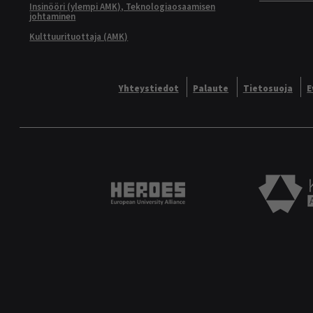
Insinööri (ylempi AMK), Teknologiaosaamisen
johtaminen
Kulttuurituottaja (AMK)
Yhteystiedot
Palaute
Tietosuoja
E
Heroes European University 