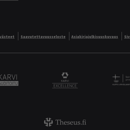
västeet
Saavutettavuusseloste
Asiakirjajulkisuuskuvaus
Si
Alliance logo
Karvi Auditoitu logo
KARVI Excellence logo.
Theseus logo