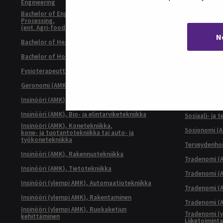
Engineering
Restonomi (
Bachelor of Engineering, Sustainable Food
Processing,
Restonomi (
(ent. Agri-food Engineering)
kehittämine
N
Bachelor of Health Care, Nursing
Sairaanhoita
Bachelor of Hospitality Management
Sosiaali- ja 
Ikääntymisen
Fysioterapeutti (AMK)
Sosiaali- ja 
Kehittäminen
Geronomi (AMK)
Sosiaali- ja 
Insinööri (AMK), Automaatiotekniikka
asiantuntijuu
Insinööri (AMK), Bio- ja elintarviketekniikka
Sosiaali- ja 
Insinööri (AMK), Konetekniikka,
Sosionomi (
kone- ja tuotantotekniikka tai auto- ja
työkonetekniikka
Terveydenhoi
Insinööri (AMK), Rakennustekniikka
Tradenomi (A
Insinööri (AMK), Tietotekniikka
Tradenomi (AM
Insinööri (ylempi AMK), Automaatiotekniikka
Tradenomi (A
Insinööri (ylempi AMK), Rakentaminen
Tradenomi (A
Insinööri (ylempi AMK), Ruokaketjun
Tradenomi (y
kehittäminen
Liiketoimint