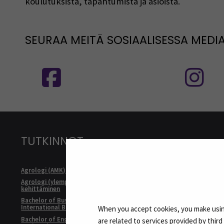
koulutuksista, tapahtumista ja asioista.
SEURAA MEITÄ SOSIAALISESSA MEDI
Seuraa meitä sosiaalisessa mediassa
S
TUTKINNOT
Agrologi (AMK)
Kulttuurituo
Agrologi (ylempi AMK), Maatalousyrityksen
Master of Bu
kehittäminen
Internationa
Bachelor of Business Administration,
Master of Soc
International Business
Developmen
When you accept cookies, you make using
Bachelor of Engineering, Automation
are related to services provided by thir
Rakennusmest