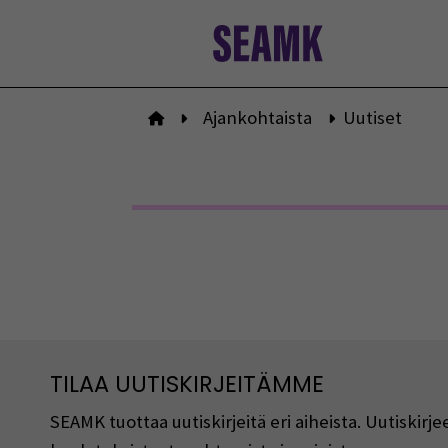
Siirry
sisältöön
Ajankohtaista
Uutiset
Etusivulle
TILAA UUTISKIRJEITÄMME
SEAMK tuottaa uutiskirjeitä eri aiheista. Uutiski