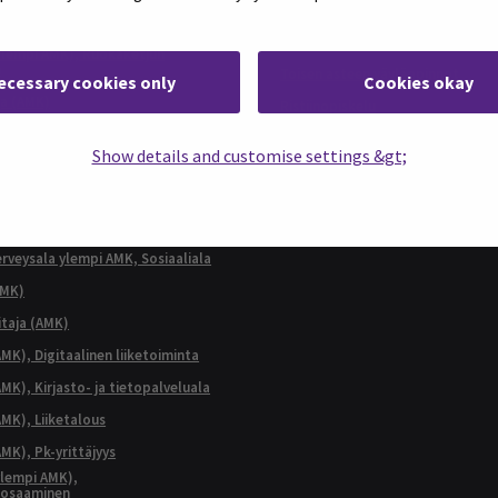
Täydennyskoulutus
AMK)
Erikoistumiskoulutus
ylempi AMK), Ruokaketjun
n
Toisen asteen väyläopinnot
ecessary cookies only
Cookies okay
ja (AMK)
Ristiinopiskelu
terveysala ylempi AMK,
SEAMK Verkkokampus
 asiantuntija
Show details and customise settings &gt;
terveysala ylempi AMK,
 ja johtaminen
terveysala ylempi AMK, Kliininen
s
terveysala ylempi AMK, Sosiaaliala
AMK)
taja (AMK)
MK), Digitaalinen liiketoiminta
K), Kirjasto- ja tietopalveluala
MK), Liiketalous
MK), Pk-yrittäjyys
lempi AMK),
aosaaminen