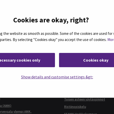
Cookies are okay, right?
 the website as smooth as possible. Some of the cookies are used for 
KOULUTUKSET
d parties. By selecting "Cookies okay" you accept the use of cookies.
Mor
ttaja (ylempi AMK)
AMK-tutkinnot
ecessary cookies only
Cookies okay
siness Administration,
Ylemmät AMK-tutkinnot
l Business Management
Jatkuva oppiminen
ial Services and Health Care,
t and Management
Show details and customise settings &gt;
Avoin AMK
ari (AMK), Rakennustekniikka
Täydennyskoulutus
AMK)
Erikoistumiskoulutus
ylempi AMK), Ruokaketjun
n
Toisen asteen väyläopinnot
ja (AMK)
Ristiinopiskelu
terveysala ylempi AMK,