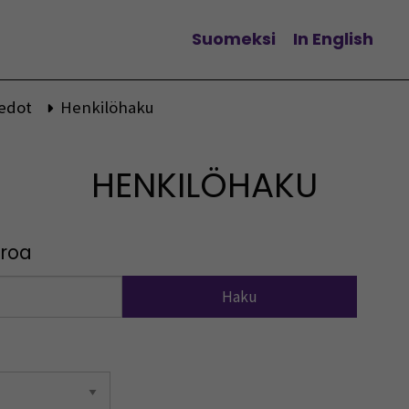
Suomeksi
In English
Vaihda kieltä
iedot
Henkilöhaku
HENKILÖHAKU
eroa