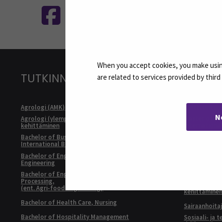
When you accept cookies, you make using
TUTKINNOT
are related to services provided by thir
Agrologi (AMK)
Kulttuurituo
N
Agrologi (ylempi AMK), Maatalousyrityksen
Master of Bu
kehittäminen
Internationa
Bachelor of Business Administration,
Master of Soc
International Business
Developmen
Bachelor of Engineering, Automation
Rakennusmest
Engineering
Restonomi (
Bachelor of Engineering, Sustainable Food
Processing,
Restonomi (
(ent. Agri-food Engineering)
kehittämine
Bachelor of Health Care, Nursing
Sairaanhoita
Bachelor of Hospitality Management
Sosiaali- ja 