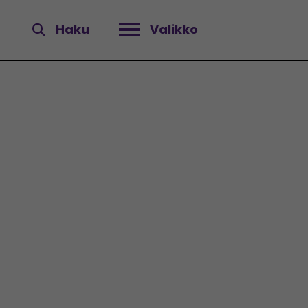
Haku
Valikko
Avaa valikko