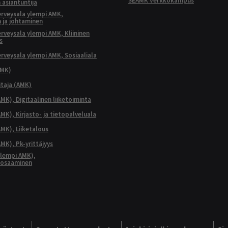
SEAMK Verkkokampus
 asiantuntija
terveysala ylempi AMK,
 ja johtaminen
terveysala ylempi AMK, Kliininen
s
terveysala ylempi AMK, Sosiaaliala
AMK)
taja (AMK)
MK), Digitaalinen liiketoiminta
K), Kirjasto- ja tietopalveluala
MK), Liiketalous
MK), Pk-yrittäjyys
lempi AMK),
aosaaminen