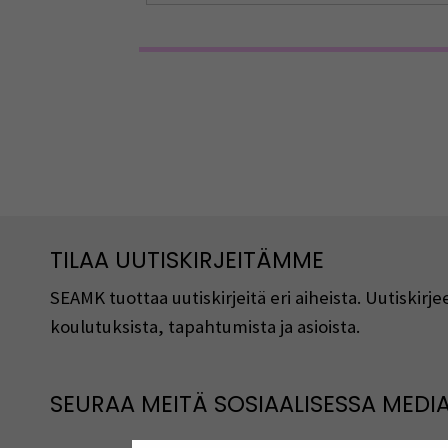
TILAA UUTISKIRJEITÄMME
SEAMK tuottaa uutiskirjeitä eri aiheista. Uutiski
koulutuksista, tapahtumista ja asioista.
SEURAA MEITÄ SOSIAALISESSA MEDI
Seuraa meitä sosiaalisessa mediassa
S