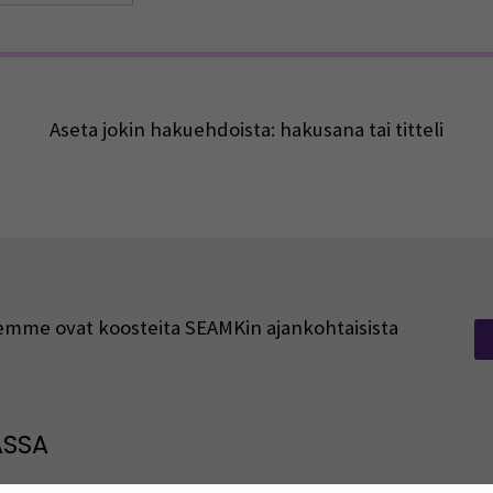
Aseta jokin hakuehdoista: hakusana tai titteli
rjeemme ovat koosteita SEAMKin ajankohtaisista
ASSA
: SEAMK - Facebook
euraa meitä sosiaalisessa mediassa: SEAMK - Instagram
Seuraa meitä sosiaal