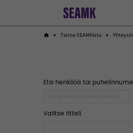
Siirry
sisältöön
Tietoa SEAMKista
Yhteyst
Etusivulle
Etsi henkilöä tai puhelinnum
Valitse titteli