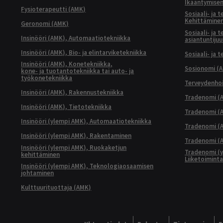
Ikääntymisen
Fysioterapeutti (AMK)
Sosiaali- ja 
Kehittäminen
Geronomi (AMK)
Sosiaali- ja 
Insinööri (AMK), Automaatiotekniikka
asiantuntijuu
Insinööri (AMK), Bio- ja elintarviketekniikka
Sosiaali- ja 
Insinööri (AMK), Konetekniikka,
Sosionomi (
kone- ja tuotantotekniikka tai auto- ja
työkonetekniikka
Terveydenhoi
Insinööri (AMK), Rakennustekniikka
Tradenomi (A
Insinööri (AMK), Tietotekniikka
Tradenomi (AM
Insinööri (ylempi AMK), Automaatiotekniikka
Tradenomi (A
Insinööri (ylempi AMK), Rakentaminen
Tradenomi (A
Insinööri (ylempi AMK), Ruokaketjun
Tradenomi (y
kehittäminen
Liiketoimint
Insinööri (ylempi AMK), Teknologiaosaamisen
johtaminen
Kulttuurituottaja (AMK)