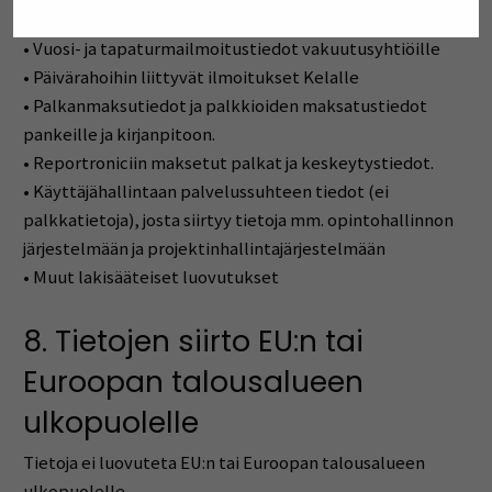
(palkkatiedot, työ-ja virkasuhteen perustiedot)
• Vuosi- ja tapaturmailmoitustiedot vakuutusyhtiöille
• Päivärahoihin liittyvät ilmoitukset Kelalle
• Palkanmaksutiedot ja palkkioiden maksatustiedot
pankeille ja kirjanpitoon.
• Reportroniciin maksetut palkat ja keskeytystiedot.
• Käyttäjähallintaan palvelussuhteen tiedot (ei
palkkatietoja), josta siirtyy tietoja mm. opintohallinnon
järjestelmään ja projektinhallintajärjestelmään
• Muut lakisääteiset luovutukset
8. Tietojen siirto EU:n tai
Euroopan talousalueen
ulkopuolelle
Tietoja ei luovuteta EU:n tai Euroopan talousalueen
ulkopuolelle.