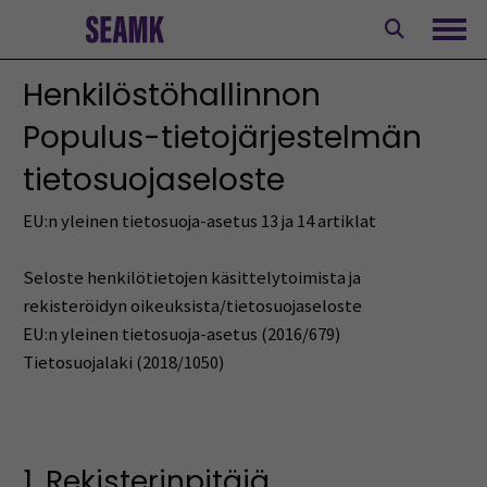
Siirry
sisältöön
Avaa
Henkilöstöhallinnon
Populus-tietojärjestelmän
tietosuojaseloste
EU:n yleinen tietosuoja-asetus 13 ja 14 artiklat
Seloste henkilötietojen käsittelytoimista ja
rekisteröidyn oikeuksista/tietosuojaseloste
EU:n yleinen tietosuoja-asetus (2016/679)
Tietosuojalaki (2018/1050)
1. Rekisterinpitäjä