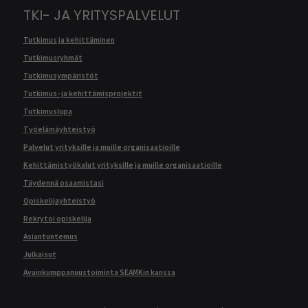
TKI- JA YRITYSPALVELUT
Tutkimus ja kehittäminen
Tutkimusryhmät
Tutkimusympäristöt
Tutkimus- ja kehittämisprojektit
Tutkimuslupa
Työelämäyhteistyö
Palvelut yrityksille ja muille organisaatioille
Kehittämistyökalut yrityksille ja muille organisaatioille
Täydennä osaamistasi
Opiskelijayhteistyö
Rekrytoi opiskelija
Asiantuntemus
Julkaisut
Avainkumppanuustoiminta SEAMKin kanssa