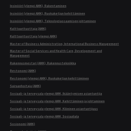
Insinööri (ylempi AMK), Rakentaminen
Insinööri (ylempi AMK), Ruokaketjun kehittäminen
Insinööri (ylempi AMK), Teknologiaosaamisen johtaminen
Kulttuurituottaja (AMK)
Kulttuurituottaja (ylempi AMK)
Master of Business Administration, International Business Management
Master of Social Services and Health Care, Development and
Management
Rakennusmestari (AMK), Rakennustekniikka
Restonomi (AMK)
Restonomi (ylempi AMK), Ruokaketjun kehittäminen
Sairaanhoitaja (AMK)
Sosiaali- ja terveysala ylempi AMK, Ikääntymisen asiantuntija
Sosiaali- ja terveysala ylempi AMK, Kehittäminen ja johtaminen
Sosiaali- ja terveysala ylempi AMK, Kliininen asiantuntijuus
Sosiaali- ja terveysala ylempi AMK, Sosiaaliala
Sosionomi (AMK)