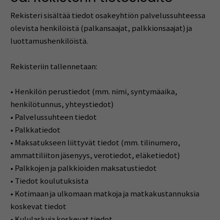
Rekisteri sisältää tiedot osakeyhtiön palvelussuhteessa
olevista henkilöistä (palkansaajat, palkkionsaajat) ja
luottamushenkilöistä.
Rekisteriin tallennetaan:
• Henkilön perustiedot (mm. nimi, syntymäaika,
henkilötunnus, yhteystiedot)
• Palvelussuhteen tiedot
• Palkkatiedot
• Maksatukseen liittyvät tiedot (mm. tilinumero,
ammattiliiton jäsenyys, verotiedot, eläketiedot)
• Palkkojen ja palkkioiden maksatustiedot
• Tiedot koulutuksista
• Kotimaan ja ulkomaan matkoja ja matkakustannuksia
koskevat tiedot
• Kululaskuja koskevat tiedot.