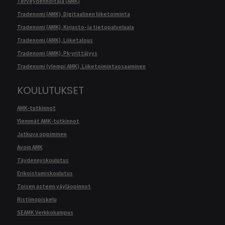
Terveydenhoitaja (AMK)
Tradenomi (AMK), Digitaalinen liiketoiminta
Tradenomi (AMK), Kirjasto- ja tietopalveluala
Tradenomi (AMK), Liiketalous
Tradenomi (AMK), Pk-yrittäjyys
Tradenomi (ylempi AMK), Liiketoimintaosaaminen
KOULUTUKSET
AMK-tutkinnot
Ylemmät AMK-tutkinnot
Jatkuva oppiminen
Avoin AMK
Täydennyskoulutus
Erikoistumiskoulutus
Toisen asteen väyläopinnot
Ristiinopiskelu
SEAMK Verkkokampus