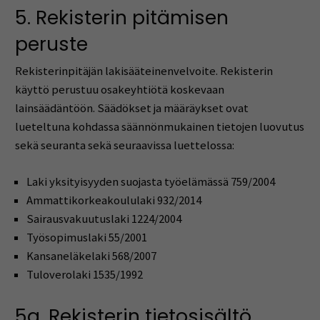
5. Rekisterin pitämisen
peruste
Rekisterinpitäjän lakisääteinenvelvoite. Rekisterin
käyttö perustuu osakeyhtiötä koskevaan
lainsäädäntöön. Säädökset ja määräykset ovat
lueteltuna kohdassa säännönmukainen tietojen luovutus
sekä seuranta sekä seuraavissa luettelossa:
Laki yksityisyyden suojasta työelämässä 759/2004
Ammattikorkeakoululaki 932/2014
Sairausvakuutuslaki 1224/2004
Työsopimuslaki 55/2001
Kansaneläkelaki 568/2007
Tuloverolaki 1535/1992
5a. Rekisterin tietosisältö