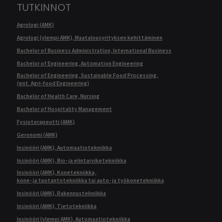
TUTKINNOT
Agrologi (AMK)
Agrologi (ylempi AMK), Maatalousyrityksen kehittäminen
Bachelor of Business Administration, International Business
Bachelor of Engineering, Automation Engineering
Bachelor of Engineering, Sustainable Food Processing,
(ent. Agri-food Engineering)
Bachelor of Health Care, Nursing
Bachelor of Hospitality Management
Fysioterapeutti (AMK)
Geronomi (AMK)
Insinööri (AMK), Automaatiotekniikka
Insinööri (AMK), Bio- ja elintarviketekniikka
Insinööri (AMK), Konetekniikka,
kone- ja tuotantotekniikka tai auto- ja työkonetekniikka
Insinööri (AMK), Rakennustekniikka
Insinööri (AMK), Tietotekniikka
Insinööri (ylempi AMK), Automaatiotekniikka