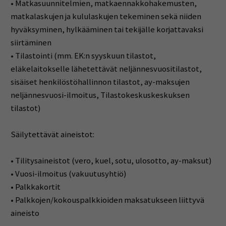
• Matkasuunnitelmien, matkaennakkohakemusten,
matkalaskujen ja kululaskujen tekeminen sekä niiden
hyväksyminen, hylkääminen tai tekijälle korjattavaksi
siirtäminen
• Tilastointi (mm. EK:n syyskuun tilastot,
eläkelaitokselle lähetettävät neljännesvuositilastot,
sisäiset henkilöstöhallinnon tilastot, ay-maksujen
neljännesvuosi-ilmoitus, Tilastokeskuskeskuksen
tilastot)
Säilytettävät aineistot:
• Tilitysaineistot (vero, kuel, sotu, ulosotto, ay-maksut)
• Vuosi-ilmoitus (vakuutusyhtiö)
• Palkkakortit
• Palkkojen/kokouspalkkioiden maksatukseen liittyvä
aineisto