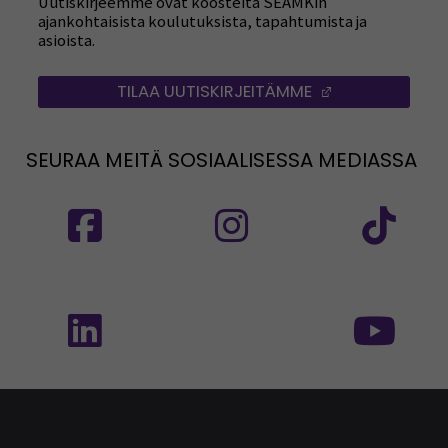
Uutiskirjeemme ovat koosteita SEAMKin
ajankohtaisista koulutuksista, tapahtumista ja
asioista.
TILAA UUTISKIRJEITÄMME
(AVAUTUU UUT
SEURAA MEITÄ SOSIAALISESSA MEDIASSA
Seuraa meitä sosiaalisessa mediassa: SEAMK
Seuraa meitä sosiaalise
Seu
Seuraa meitä sosiaalisessa mediassa: SEAMK 
Seu