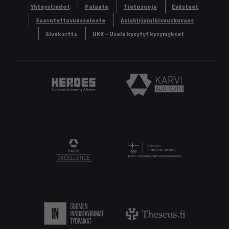
Yhteystiedot
Palaute
Tietosuoja
Evästeet
Saavutettavuusseloste
Asiakirjajulkisuuskuvaus
Sivukartta
UKK – Usein kysytyt kysymykset
Heroes European University Alliance logo
Karvi Auditoitu logo
Logo
KARVI Excellence logo.
Suomen innostavimmat työpaikat.
Theseus logo