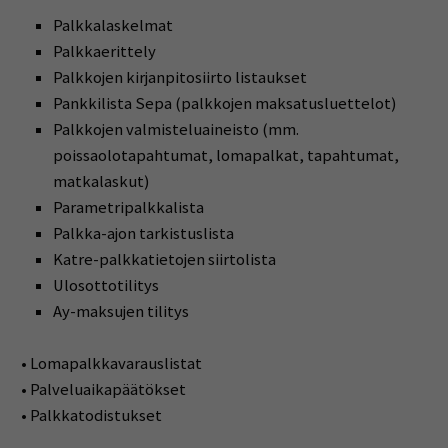
Palkkalaskelmat
Palkkaerittely
Palkkojen kirjanpitosiirto listaukset
Pankkilista Sepa (palkkojen maksatusluettelot)
Palkkojen valmisteluaineisto (mm.
poissaolotapahtumat, lomapalkat, tapahtumat,
matkalaskut)
Parametripalkkalista
Palkka-ajon tarkistuslista
Katre-palkkatietojen siirtolista
Ulosottotilitys
Ay-maksujen tilitys
• Lomapalkkavarauslistat
• Palveluaikapäätökset
• Palkkatodistukset