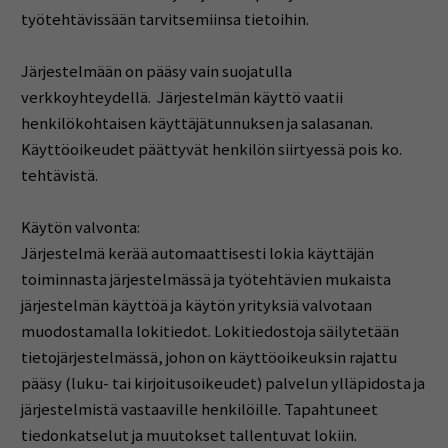
työtehtävissään tarvitsemiinsa tietoihin.
Järjestelmään on pääsy vain suojatulla
verkkoyhteydellä. Järjestelmän käyttö vaatii
henkilökohtaisen käyttäjätunnuksen ja salasanan.
Käyttöoikeudet päättyvät henkilön siirtyessä pois ko.
tehtävistä.
Käytön valvonta:
Järjestelmä kerää automaattisesti lokia käyttäjän
toiminnasta järjestelmässä ja työtehtävien mukaista
järjestelmän käyttöä ja käytön yrityksiä valvotaan
muodostamalla lokitiedot. Lokitiedostoja säilytetään
tietojärjestelmässä, johon on käyttöoikeuksin rajattu
pääsy (luku- tai kirjoitusoikeudet) palvelun ylläpidosta ja
järjestelmistä vastaaville henkilöille. Tapahtuneet
tiedonkatselut ja muutokset tallentuvat lokiin.