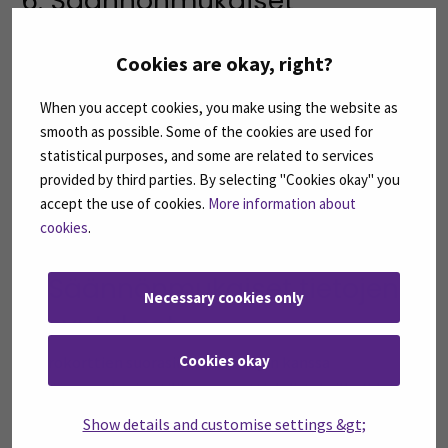
6. Säännönmukaiset
tietolähteet
Cookies are okay, right?
Henkilöltään itseltään: henkilötiedot (eLomakeella),
palkkionmaksutiedot (eLomakkeella),
When you accept cookies, you make using the website as
keskeytystiedot, palkalliset ja palkattomat poissaolot
smooth as possible. Some of the cookies are used for
tapahtumatyypeittäin, muutosverokortit sekä
statistical purposes, and some are related to services
matkustustiedot ja kululaskutiedot
provided by third parties. By selecting "Cookies okay" you
accept the use of cookies.
More information about
Verottajalta: veroprosenttiin liittyvät tiedot
cookies
.
(sähköinen siirto)
7. Säännönmukaiset tietojen
Necessary cookies only
luovutukset
Cookies okay
• Verokorttien suorasiirto verottajan kanssa
• Ay-jäsenmaksujen tilitys ammattiyhdistyksille (kk-ja ¼-
vuosi-ilmoitukset)
Show details and customise settings &gt;
• Tilastotiedot Tilastokeskukselle, EK:lle ja OKM:lle