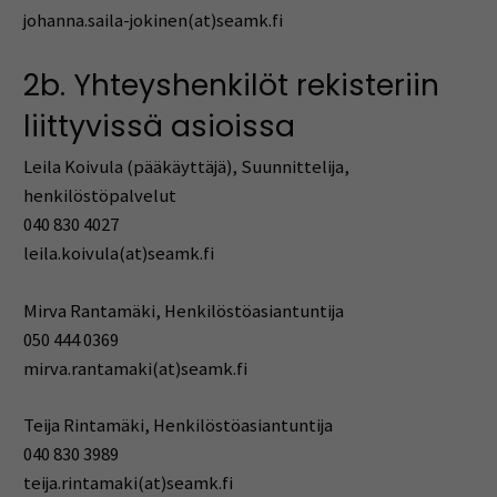
johanna.saila-jokinen(at)seamk.fi
2b. Yhteyshenkilöt rekisteriin
liittyvissä asioissa
Leila Koivula (pääkäyttäjä), Suunnittelija,
henkilöstöpalvelut
040 830 4027
leila.koivula(at)seamk.fi
Mirva Rantamäki, Henkilöstöasiantuntija
050 444 0369
mirva.rantamaki(at)seamk.fi
Teija Rintamäki, Henkilöstöasiantuntija
040 830 3989
teija.rintamaki(at)seamk.fi