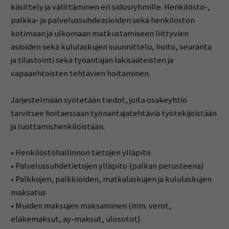
käsittely ja välittäminen eri sidosryhmille. Henkilöstö-,
palkka- ja palvelussuhdeasioiden sekä henkilöstön
kotimaan ja ulkomaan matkustamiseen liittyvien
asioiden sekä kululaskujen suunnittelu, hoito, seuranta
ja tilastointi sekä työantajan lakisääteisten ja
vapaaehtoisten tehtävien hoitaminen.
Järjestelmään syötetään tiedot, joita osakeyhtiö
tarvitsee hoitaessaan työnantajatehtäviä työtekijöistään
ja luottamishenkilöistään.
• Henkilöstöhallinnon tietojen ylläpito
• Palvelussuhdetietojen ylläpito (palkan perusteena)
• Palkkojen, palkkioiden, matkalaskujen ja kululaskujen
maksatus
• Muiden maksujen maksaminen (mm. verot,
eläkemaksut, ay-maksut, ulosotot)