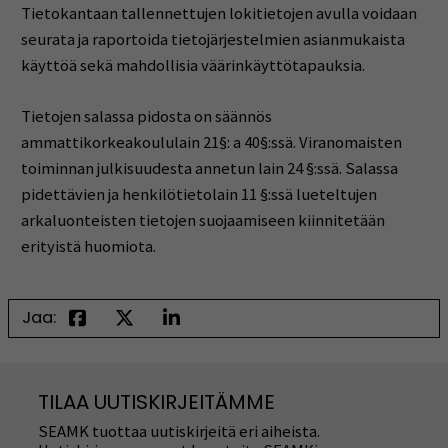
Tietokantaan tallennettujen lokitietojen avulla voidaan
seurata ja raportoida tietojärjestelmien asianmukaista
käyttöä sekä mahdollisia väärinkäyttötapauksia.
Tietojen salassa pidosta on säännös
ammattikorkeakoululain 21§: a 40§:ssä. Viranomaisten
toiminnan julkisuudesta annetun lain 24 §:ssä. Salassa
pidettävien ja henkilötietolain 11 §:ssä lueteltujen
arkaluonteisten tietojen suojaamiseen kiinnitetään
erityistä huomiota.
Jaa:
TILAA UUTISKIRJEITÄMME
SEAMK tuottaa uutiskirjeitä eri aiheista.