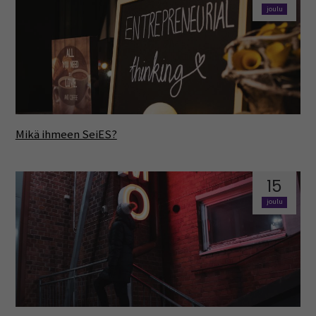
joulu
Mikä ihmeen SeiES?
15
joulu