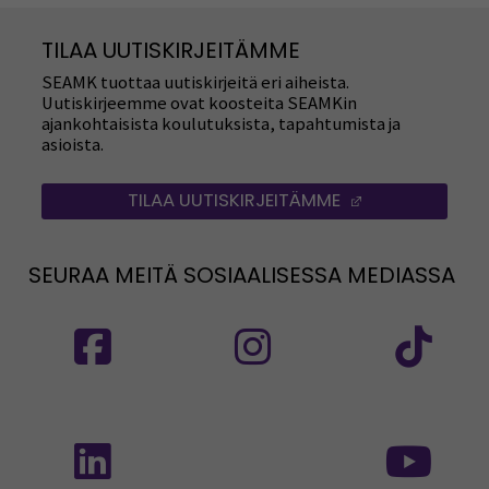
TILAA UUTISKIRJEITÄMME
SEAMK tuottaa uutiskirjeitä eri aiheista.
Uutiskirjeemme ovat koosteita SEAMKin
ajankohtaisista koulutuksista, tapahtumista ja
asioista.
TILAA UUTISKIRJEITÄMME
(AVAUTUU UUT
SEURAA MEITÄ SOSIAALISESSA MEDIASSA
Seuraa meitä sosiaalisessa mediassa: SEAMK
Seuraa meitä sosiaalise
Seu
Seuraa meitä sosiaalisessa mediassa: SEAMK 
Seu