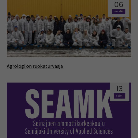
06
maalis
Agrologi on ruokaturvaaja
13
helmi