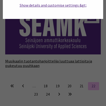
Show details and customise settings &gt;
09
helmi
Musikaalin tuotantoharjoittelija luuttuaa lattioita ja
pukeutuu puuhkaan
…
18
19
20
21
22
23
24