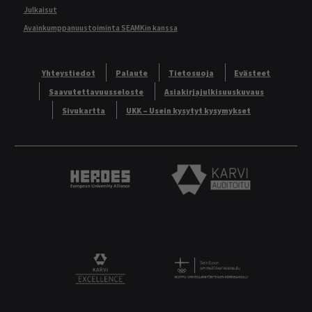
Julkaisut
Avainkumppanuustoiminta SEAMKin kanssa
Yhteystiedot
Palaute
Tietosuoja
Evästeet
Saavutettavuusseloste
Asiakirjajulkisuuskuvaus
Sivukartta
UKK – Usein kysytyt kysymykset
Heroes European University Alliance logo
Karvi Auditoitu logo
Logo
KARVI Excellence logo.