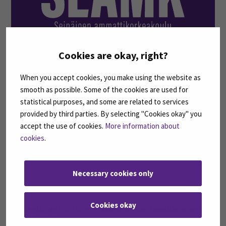
Cookies are okay, right?
Suosikkipaikkojani Seinäjoella
When you accept cookies, you make using the website as
smooth as possible. Some of the cookies are used for
statistical purposes, and some are related to services
12
provided by third parties. By selecting "Cookies okay" you
helmi
accept the use of cookies.
More information about
cookies
.
Necessary cookies only
Cookies okay
Opiskelija-aktiivitoiminnassa pidetään hauskaa ja ajetaan
muiden etuja