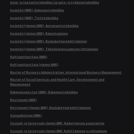
kone- ja tuotantotekniikka tai auto- ja työkonetekniikka
Insinööri (AMK), Rakennustekniikka
Insinööri (AMK), Tietotekniikka
Insinööri (ylempi AMK), Automaatiotekniikka
Insinööri (ylempi AMK), Rakentaminen
Insinööri (ylempi AMK), Ruokaketjun kehittäminen
Insinööri (ylempi AMK), Teknologiaosaamisen johtaminen
Kulttuurituottaja (AMK)
Kulttuurituottaja (ylempi AMK)
Master of Business Administration, International Business Management
Master of Social Services and Health Care, Development and
Management
Rakennusmestari (AMK), Rakennustekniikka
Restonomi (AMK)
Restonomi (ylempi AMK), Ruokaketjun kehittäminen
Sairaanhoitaja (AMK)
Sosiaali- ja terveysala ylempi AMK, Ikääntymisen asiantuntija
Sosiaali- ja terveysala ylempi AMK, Kehittäminen ja johtaminen