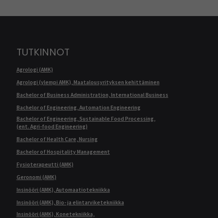
TUTKINNOT
Agrologi (AMK)
Agrologi (ylempi AMK), Maatalousyrityksen kehittäminen
Bachelor of Business Administration, International Business
Bachelor of Engineering, Automation Engineering
Bachelor of Engineering, Sustainable Food Processing,
(ent. Agri-food Engineering)
Bachelor of Health Care, Nursing
Bachelor of Hospitality Management
Fysioterapeutti (AMK)
Geronomi (AMK)
Insinööri (AMK), Automaatiotekniikka
Insinööri (AMK), Bio- ja elintarviketekniikka
Insinööri (AMK), Konetekniikka,