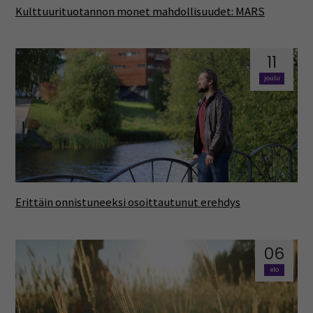
Kulttuurituotannon monet mahdollisuudet: MARS
11
joulu
Erittäin onnistuneeksi osoittautunut erehdys
06
elo