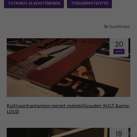
TUTKIMUS JA KEHITTÄMINEN
TYÖELÄMÄYHTEISTYÖ
Tilaa RSS-feed
20
joulu
Kulttuurituotannon monet mahdollisuudet: KULT &amp;
LOUD
19