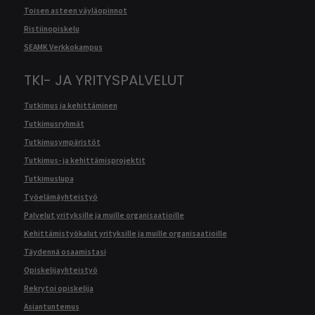
Toisen asteen väyläopinnot
Ristiinopiskelu
SEAMK Verkkokampus
TKI- JA YRITYSPALVELUT
Tutkimus ja kehittäminen
Tutkimusryhmät
Tutkimusympäristöt
Tutkimus- ja kehittämisprojektit
Tutkimuslupa
Työelämäyhteistyö
Palvelut yrityksille ja muille organisaatioille
Kehittämistyökalut yrityksille ja muille organisaatioille
Täydennä osaamistasi
Opiskelijayhteistyö
Rekrytoi opiskelija
Asiantuntemus