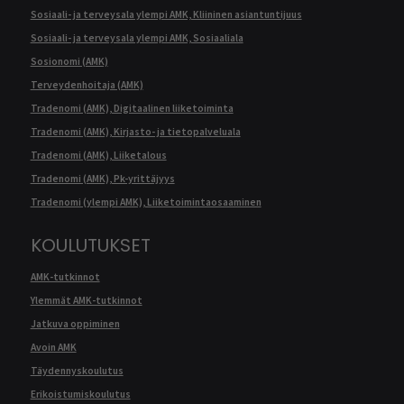
Sosiaali- ja terveysala ylempi AMK, Kliininen asiantuntijuus
Sosiaali- ja terveysala ylempi AMK, Sosiaaliala
Sosionomi (AMK)
Terveydenhoitaja (AMK)
Tradenomi (AMK), Digitaalinen liiketoiminta
Tradenomi (AMK), Kirjasto- ja tietopalveluala
Tradenomi (AMK), Liiketalous
Tradenomi (AMK), Pk-yrittäjyys
Tradenomi (ylempi AMK), Liiketoimintaosaaminen
KOULUTUKSET
AMK-tutkinnot
Ylemmät AMK-tutkinnot
Jatkuva oppiminen
Avoin AMK
Täydennyskoulutus
Erikoistumiskoulutus