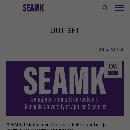
Siirry
sisältöön
Avaa
UUTISET
Tilaa RSS-feed
08
joulu
SeAMKille kolmannen kerran rahoitus opetus- ja