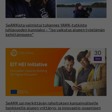
SeAMKista valmistui tuhannes YAMK-tutkinto
juhlavuoden kunniaksi – ”Iso vaikutus alueen työelämän
kehittämiseen”
30
kesä
SeAMK sai merkittävän rahoituksen kansainväliselle
hankkeelle alueen yrittäjyys- ja innovaatio-osaamisen