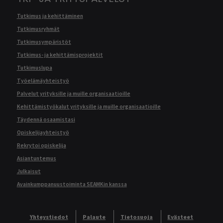
Tutkimus ja kehittäminen
Tutkimusryhmät
Tutkimusympäristöt
Tutkimus- ja kehittämisprojektit
Tutkimuslupa
Työelämäyhteistyö
Palvelut yrityksille ja muille organisaatioille
Kehittämistyökalut yrityksille ja muille organisaatioille
Täydennä osaamistasi
Opiskelijayhteistyö
Rekrytoi opiskelija
Asiantuntemus
Julkaisut
Avainkumppanuustoiminta SEAMKin kanssa
Yhteystiedot
Palaute
Tietosuoja
Evästeet