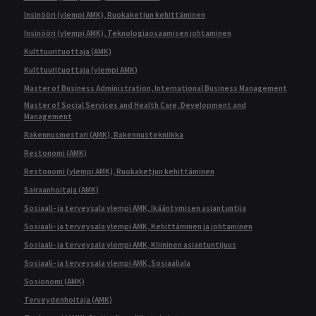
Insinööri (ylempi AMK), Ruokaketjun kehittäminen
Insinööri (ylempi AMK), Teknologiaosaamisen johtaminen
Kulttuurituottaja (AMK)
Kulttuurituottaja (ylempi AMK)
Master of Business Administration, International Business Management
Master of Social Services and Health Care, Development and
Management
Rakennusmestari (AMK), Rakennustekniikka
Restonomi (AMK)
Restonomi (ylempi AMK), Ruokaketjun kehittäminen
Sairaanhoitaja (AMK)
Sosiaali- ja terveysala ylempi AMK, Ikääntymisen asiantuntija
Sosiaali- ja terveysala ylempi AMK, Kehittäminen ja johtaminen
Sosiaali- ja terveysala ylempi AMK, Kliininen asiantuntijuus
Sosiaali- ja terveysala ylempi AMK, Sosiaaliala
Sosionomi (AMK)
Terveydenhoitaja (AMK)