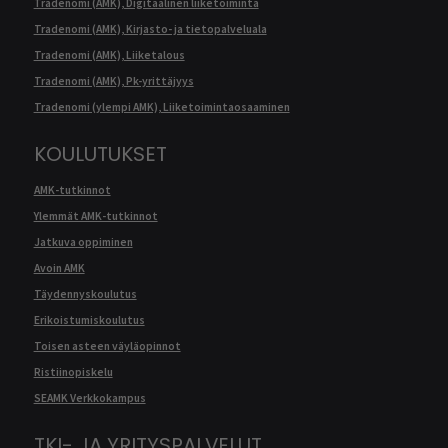
Tradenomi (AMK), Digitaalinen liiketoiminta
Tradenomi (AMK), Kirjasto- ja tietopalveluala
Tradenomi (AMK), Liiketalous
Tradenomi (AMK), Pk-yrittäjyys
Tradenomi (ylempi AMK), Liiketoimintaosaaminen
KOULUTUKSET
AMK-tutkinnot
Ylemmät AMK-tutkinnot
Jatkuva oppiminen
Avoin AMK
Täydennyskoulutus
Erikoistumiskoulutus
Toisen asteen väyläopinnot
Ristiinopiskelu
SEAMK Verkkokampus
TKI- JA YRITYSPALVELUT