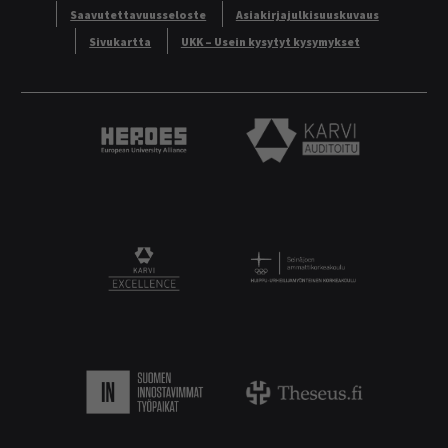
Saavutettavuusseloste
Asiakirjajulkisuuskuvaus
Sivukartta
UKK – Usein kysytyt kysymykset
Heroes European University Alliance logo
Karvi Auditoitu logo
Logo
KARVI Excellence logo.
Suomen innostavimmat työpaikat.
Theseus logo