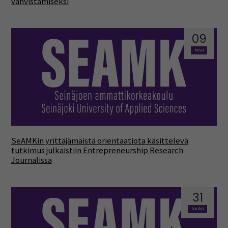
vahvistamiseksi
09
kesä
SeAMKin yrittäjämäistä orientaatiota käsittelevä
tutkimus julkaistiin Entrepreneurship Research
Journalissa
31
touko