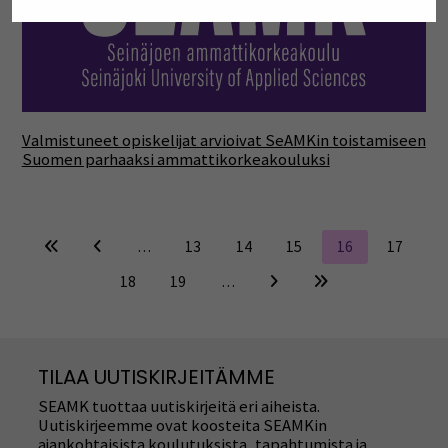
Valmistuneet opiskelijat arvioivat SeAMKin toistamiseen
Suomen parhaaksi ammattikorkeakouluksi
…
13
14
15
16
17
18
19
…
TILAA UUTISKIRJEITÄMME
SEAMK tuottaa uutiskirjeitä eri aiheista.
Uutiskirjeemme ovat koosteita SEAMKin
ajankohtaisista koulutuksista, tapahtumista ja