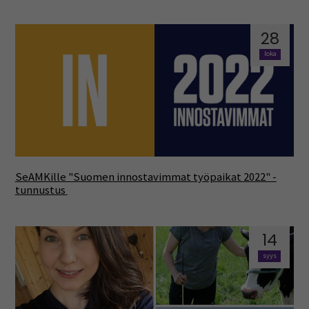
28
loka
SeAMKille "Suomen innostavimmat työpaikat 2022" -
tunnustus
14
syys