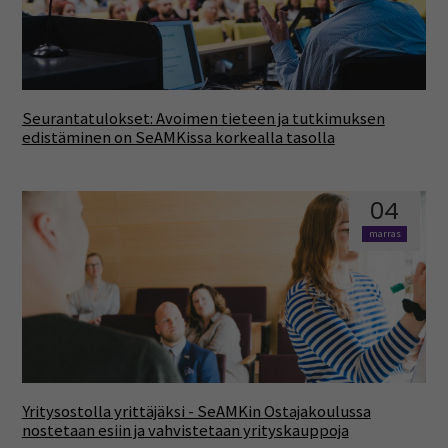
Seurantatulokset: Avoimen tieteen ja tutkimuksen
edistäminen on SeAMKissa korkealla tasolla
04
marras
Yritysostolla yrittäjäksi - SeAMKin Ostajakoulussa
nostetaan esiin ja vahvistetaan yrityskauppoja