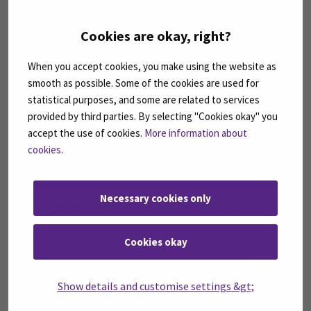
SeAMKille valtakunnallinen korkeakoulujen
laatupalkinto
Cookies are okay, right?
01
When you accept cookies, you make using the website as
smooth as possible. Some of the cookies are used for
huhti
statistical purposes, and some are related to services
provided by third parties. By selecting "Cookies okay" you
accept the use of cookies.
More information about
cookies
.
Necessary cookies only
SeAMKissa alkaa uusi Horisontti-hanke digitaalisten
terveysekosysteemien kehittämiseen
Cookies okay
10
Show details and customise settings &gt;
helmi