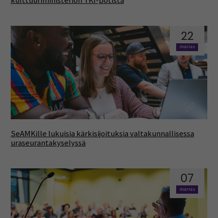
kulttuuriministeriön TKI-potista
22
marras
SeAMKille lukuisia kärkisijoituksia valtakunnallisessa
uraseurantakyselyssä
07
marras