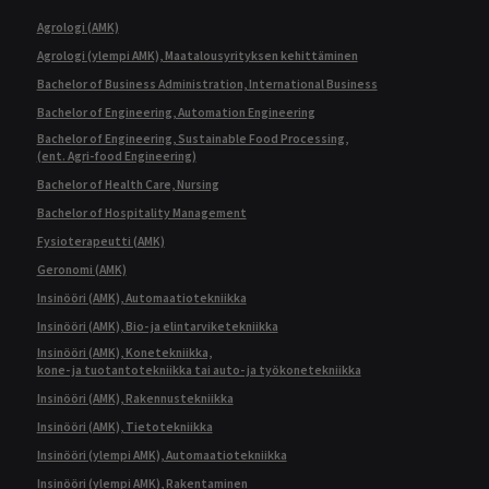
Agrologi (AMK)
Agrologi (ylempi AMK), Maatalousyrityksen kehittäminen
Bachelor of Business Administration, International Business
Bachelor of Engineering, Automation Engineering
Bachelor of Engineering, Sustainable Food Processing,
(ent. Agri-food Engineering)
Bachelor of Health Care, Nursing
Bachelor of Hospitality Management
Fysioterapeutti (AMK)
Geronomi (AMK)
Insinööri (AMK), Automaatiotekniikka
Insinööri (AMK), Bio- ja elintarviketekniikka
Insinööri (AMK), Konetekniikka,
kone- ja tuotantotekniikka tai auto- ja työkonetekniikka
Insinööri (AMK), Rakennustekniikka
Insinööri (AMK), Tietotekniikka
Insinööri (ylempi AMK), Automaatiotekniikka
Insinööri (ylempi AMK), Rakentaminen