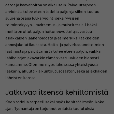
ottoa ja haavahoitoa on aika usein. Palvelutarpeen
arviointia tulee eteen todella paljon ja siihen kuuluu
suurena osana RAI-arviointi sekä fyysisen
toimintakyvyn-, ravitsemus- ja muistitestit. Lisäksi
meillä on ollut paljon hoitoneuvotteluja, vastuu
asiakkaiden lääkehoidosta ja esimerkiksi lääkkeiden
annosjakelutilauksista. Hoito- ja palvelusuunnitelmien
laatimista ja päivittämistä tulee eteen paljon, vaikka
lähihoitajat jakavatkin tämän vastuualueen hienosti
kanssamme. Olemme myös läheisessä yhteistyössä
lääkärin, akuutti- ja kuntoutusosaston, sekä asiakkaiden
läheisten kanssa.
Jatkuvaa itsensä kehittämistä
Koen todella tarpeelliseksi myös kehittää itseäni koko
ajan. Työnantaja on tarjonnut erilaisia koulutuksia