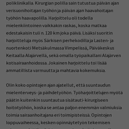
poliklinikalla. Kirurgian polilla sain tutustua päivän ajan
verisuonihoitajan työhön ja päivän ajan haavahoitajan
työhön haavapolilla. Harjoittelu oli todella
mielenkiintoinen vaikkakin raskas, koska matkaa
edestakaisin tuli n. 120 km joka päivä. Lisäksi suoritin
harjoitteluja myös Särkisen perhekodilla ja Lasten- ja
nuortenkoti Metsäkulmassa Vimpelissä, Päiväkeskus
Keitaalla Alajärvellä, sekä omalla työpaikallani Alajärven
kotisairaanhoidossa. Jokainen harjoittelu toi lisää
ammatillista varmuutta ja mahtavia kokemuksia.
Olin koko opintojen ajan ajatellut, että suuntaudun
mielenterveys- ja päihdetyöhön. Työharjoittelujen myötä
päätin kuitenkin suuntautua sisätauti-kirurgiseen
hoitotyöhön, koska se antaa paljon enemmän valmiuksia
toimia sairaanhoitajana eri toimipisteissä. Opintojen
loppuvaiheessa, kesken opinnäytetyön tekemisen