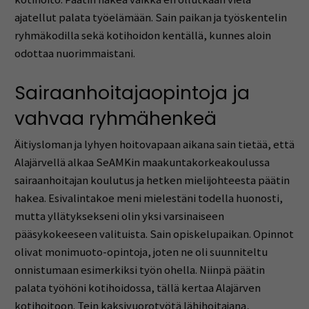
ajatellut palata työelämään. Sain paikan ja työskentelin
ryhmäkodilla sekä kotihoidon kentällä, kunnes aloin
odottaa nuorimmaistani.
Sairaanhoitajaopintoja ja
vahvaa ryhmähenkeä
Äitiysloman ja lyhyen hoitovapaan aikana sain tietää, että
Alajärvellä alkaa SeAMKin maakuntakorkeakoulussa
sairaanhoitajan koulutus ja hetken mielijohteesta päätin
hakea. Esivalintakoe meni mielestäni todella huonosti,
mutta yllätyksekseni olin yksi varsinaiseen
pääsykokeeseen valituista. Sain opiskelupaikan. Opinnot
olivat monimuoto-opintoja, joten ne oli suunniteltu
onnistumaan esimerkiksi työn ohella. Niinpä päätin
palata työhöni kotihoidossa, tällä kertaa Alajärven
kotihoitoon. Tein kaksivuorotyötä lähihoitajana,