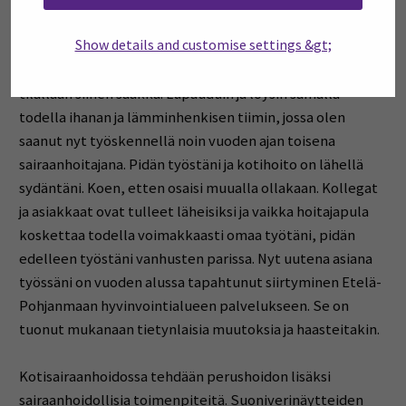
Vimpelin tiimin sairaanhoitaja siirtyi toisiin tehtäviin, ja
Show details and customise settings &gt;
tiimin uusi tiiminvetäjä pääsi aloittamaan työt vasta
myöhemmin, joten minua pyydettiin toimimaan hänen
tilallaan siihen saakka. Lupauduin ja löysin samalla
todella ihanan ja lämminhenkisen tiimin, jossa olen
saanut nyt työskennellä noin vuoden ajan toisena
sairaanhoitajana. Pidän työstäni ja kotihoito on lähellä
sydäntäni. Koen, etten osaisi muualla ollakaan. Kollegat
ja asiakkaat ovat tulleet läheisiksi ja vaikka hoitajapula
koskettaa todella voimakkaasti omaa työtäni, pidän
edelleen työstäni vanhusten parissa. Nyt uutena asiana
työssäni on vuoden alussa tapahtunut siirtyminen Etelä-
Pohjanmaan hyvinvointialueen palvelukseen. Se on
tuonut mukanaan tietynlaisia muutoksia ja haasteitakin.
Kotisairaanhoidossa tehdään perushoidon lisäksi
sairaanhoidollisia toimenpiteitä. Suoniverinäytteiden