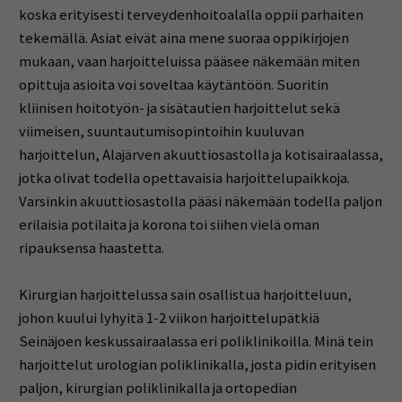
koska erityisesti terveydenhoitoalalla oppii parhaiten
tekemällä. Asiat eivät aina mene suoraa oppikirjojen
mukaan, vaan harjoitteluissa pääsee näkemään miten
opittuja asioita voi soveltaa käytäntöön. Suoritin
kliinisen hoitotyön- ja sisätautien harjoittelut sekä
viimeisen, suuntautumisopintoihin kuuluvan
harjoittelun, Alajärven akuuttiosastolla ja kotisairaalassa,
jotka olivat todella opettavaisia harjoittelupaikkoja.
Varsinkin akuuttiosastolla pääsi näkemään todella paljon
erilaisia potilaita ja korona toi siihen vielä oman
ripauksensa haastetta.
Kirurgian harjoittelussa sain osallistua harjoitteluun,
johon kuului lyhyitä 1-2 viikon harjoittelupätkiä
Seinäjoen keskussairaalassa eri poliklinikoilla. Minä tein
harjoittelut urologian poliklinikalla, josta pidin erityisen
paljon, kirurgian poliklinikalla ja ortopedian