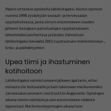
Päätin sittenkin opiskella lähihoitajaksi. Aloitin opinnot
vuonna 1998 Jyväskylän sosiaali- ja terveysalan
oppilaitoksessa, josta siirryin ensimmäisen vuoden
jälkeen Seinäjoen palvelualojen oppilaitokseen
lähemmäksi perhettä ja ystäviäni. Valmistuin
lähihoitajaksi keväällä 2002 suuntautuen mielenterveys-,
kriisi- ja päihdetyöhön.
Upea tiimi ja ihastuminen
kotihoitoon
Lähihoitajaksi valmistumiseni jälkeen ajattelin, ettei
minusta ole hoitoalalle ja hain lukemaan merkonomiksi
Järviseudun ammatti-instituuttiin Alajärvelle. Opintojen
aikana menin naimisiin ja sain ensimmäisen viidestä
lapsestani. Merkonomiopintojen aikana tein