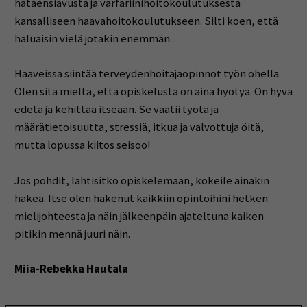
hätäensiavusta ja varfariinihoitokoulutuksesta
kansalliseen haavahoitokoulutukseen. Silti koen, että
haluaisin vielä jotakin enemmän.
Haaveissa siintää terveydenhoitajaopinnot työn ohella.
Olen sitä mieltä, että opiskelusta on aina hyötyä. On hyvä
edetä ja kehittää itseään. Se vaatii työtä ja
määrätietoisuutta, stressiä, itkua ja valvottuja öitä,
mutta lopussa kiitos seisoo!
Jos pohdit, lähtisitkö opiskelemaan, kokeile ainakin
hakea. Itse olen hakenut kaikkiin opintoihini hetken
mielijohteesta ja näin jälkeenpäin ajateltuna kaiken
pitikin mennä juuri näin.
Miia-Rebekka Hautala