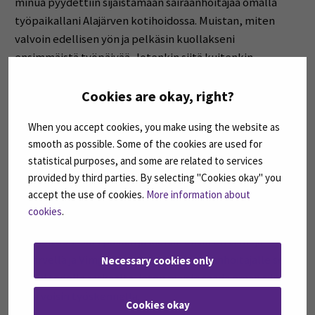
minua pyydettiin sijaistamaan sairaanhoitajaa omalla
työpaikallani Alajärven kotihoidossa. Muistan, miten
valvoin edellisen yön ja pelkäsin kuollakseni
ensimmäistä työpäivää. Jotenkin siitä kuitenkin
suoriuduin, kuten koko sijaisuudesta.
Cookies are okay, right?
Kotisairaanhoitoon
When you accept cookies, you make using the website as
valmistumisen jälkeen
smooth as possible. Some of the cookies are used for
statistical purposes, and some are related to services
Valmistuin sairaanhoitajaksi toukokuussa 2021.
provided by third parties. By selecting "Cookies okay" you
Valmistumisen jälkeen sain sijaistaa oman tiimini
accept the use of cookies.
More information about
sairaanhoitajia kesälomien ajan ja siinä samalla hain myös
cookies
.
vakituista sairaanhoitajan tointa Järvi-Pohjanmaan
kotihoitoon. Sain paikan ja kiersin ensin eri tiimejä
Alajärvellä ja Vimpelissä. Tuoreelle sairaanhoitajalle se
Necessary cookies only
tuntui todella raskaalta, joten pyysin saada oman tiimin,
jossa voisin työskennellä.
Cookies okay