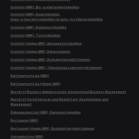
Insinööri (AMK), Bio- ja elintarviketekniikka
Insinööri (AMK), Konetekniikka,
kone- ja tuotantotekniikka tai auto- ja työkonetekniikka
Insinööri (AMK), Rakennustekniikka
Insinööri (AMK), Tietotekniikka
Insinööri (ylempi AMK), Automaatiotekniikka
Insinööri (ylempi AMK), Rakentaminen
Insinööri (ylempi AMK), Ruokaketjun kehittäminen
Insinööri (ylempi AMK), Teknologiaosaamisen johtaminen
Kulttuurituottaja (AMK)
Kulttuurituottaja (ylempi AMK)
Master of Business Administration, International Business Management
Master of Social Services and Health Care, Development and
Management
Rakennusmestari (AMK), Rakennustekniikka
Restonomi (AMK)
Restonomi (ylempi AMK), Ruokaketjun kehittäminen
Sairaanhoitaja (AMK)