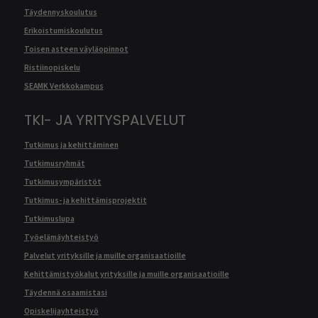
Täydennyskoulutus
Erikoistumiskoulutus
Toisen asteen väyläopinnot
Ristiinopiskelu
SEAMK Verkkokampus
TKI- JA YRITYSPALVELUT
Tutkimus ja kehittäminen
Tutkimusryhmät
Tutkimusympäristöt
Tutkimus- ja kehittämisprojektit
Tutkimuslupa
Työelämäyhteistyö
Palvelut yrityksille ja muille organisaatioille
Kehittämistyökalut yrityksille ja muille organisaatioille
Täydennä osaamistasi
Opiskelijayhteistyö