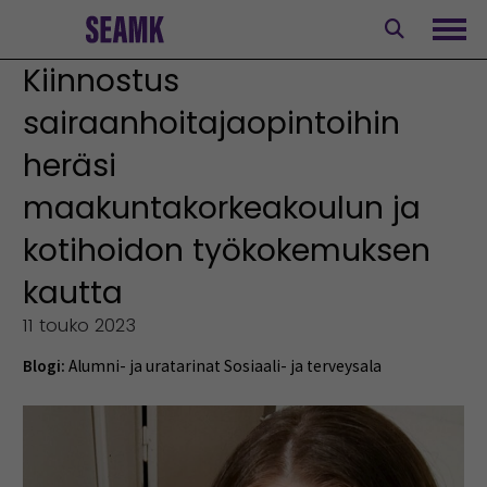
Siirry
sisältöön
Avaa
Kiinnostus
sairaanhoitajaopintoihin
heräsi
maakuntakorkeakoulun ja
kotihoidon työkokemuksen
kautta
11 touko 2023
Blogi:
Alumni- ja uratarinat
Sosiaali- ja terveysala