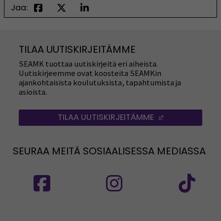
Jaa:
TILAA UUTISKIRJEITÄMME
SEAMK tuottaa uutiskirjeitä eri aiheista.
Uutiskirjeemme ovat koosteita SEAMKin
ajankohtaisista koulutuksista, tapahtumista ja
asioista.
TILAA UUTISKIRJEITÄMME
(AVAUTUU UUT
SEURAA MEITÄ SOSIAALISESSA MEDIASSA
Seuraa meitä sosiaalisessa mediassa: SEAMK
Seuraa meitä sosiaalise
Seu
Seuraa meitä sosiaalisessa mediassa: SEAMK 
Seu