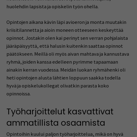
huolehdin lapsista ja opiskelin työn ohella.
Opintojen aikana kävin läpi avioeron ja monta muutakin
kriisitilannetta ja aioin moneen otteeseen keskeyttää
opinnot. Jostakin olen kai perinyt sen verran pohjalaista
jääräpäisyyttä, että halusin kuitenkin saattaa opinnot
päätökseen. Meillä oli myös aivan mahtava ja kannustava
ryhmä, joiden kanssa edelleen pyrimme tapaamaan
ainakin kerran vuodessa. Meidän luokan ryhmähenki oli
heti opintojen alusta lähtien loppuun saakka todella
hyvä ja opiskelukollegat olivatkin parasta koko
opinnoissa.
Työharjoittelut kasvattivat
ammatillista osaamista
Opintoihin kuului paljon työharjoittelua, mikä on hyvä