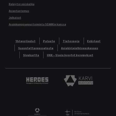
Rekrytoi opiskelija
Asiantuntemus
Julkaisut
Avainkumppanuustoiminta SEAMKin kanssa
Yhteystiedot
Palaute
Tietosuoja
Evästeet
Saavutettavuusseloste
Asiakirjajulkisuuskuvaus
Sivukartta
UKK – Usein kysytyt kysymykset
Heroes European University Alliance logo
Karvi Auditoitu logo