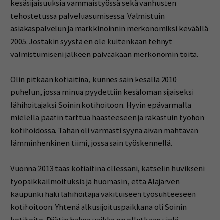
kesäsijaisuuksia vammaistyössä sekä vanhusten
tehostetussa palveluasumisessa. Valmistuin
asiakaspalvelun ja markkinoinnin merkonomiksi keväällä
2005. Jostakin syystä en ole kuitenkaan tehnyt
valmistumiseni jälkeen päivääkään merkonomin töitä.
Olin pitkään kotiäitinä, kunnes sain kesällä 2010
puhelun, jossa minua pyydettiin kesäloman sijaiseksi
lähihoitajaksi Soinin kotihoitoon. Hyvin epävarmalla
mielellä päätin tarttua haasteeseen ja rakastuin työhön
kotihoidossa. Tähän oli varmasti syynä aivan mahtavan
lämminhenkinen tiimi, jossa sain työskennellä.
Vuonna 2013 taas kotiäitinä ollessani, katselin huvikseni
työpaikkailmoituksia ja huomasin, että Alajärven
kaupunki haki lähihoitajia vakituiseen työsuhteeseen
kotihoitoon. Yhtenä alkusijoituspaikkana oli Soinin
kotihoito. Päätin hakea vaikka en ollutkaan vielä