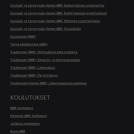
Sosiaali- ja terveysala ylempi AMK, Ikääntymisen asiantuntija
Sosiaali- ja terveysala ylempi AMK, Kehittäminen ja johtaminen
Sosiaali- ja terveysala ylempi AMK, Kliininen asiantuntijuus
Sosiaali- ja terveysala ylempi AMK, Sosiaaliala
Sosionomi (AMK)
Terveydenhoitaja (AMK)
Tradenomi (AMK), Digitaalinen liiketoiminta
Tradenomi (AMK), Kirjasto- ja tietopalveluala
Tradenomi (AMK), Liiketalous
Tradenomi (AMK), Pk-yrittäjyys
Tradenomi (ylempi AMK), Liiketoimintaosaaminen
KOULUTUKSET
AMK-tutkinnot
Ylemmät AMK-tutkinnot
Jatkuva oppiminen
Avoin AMK