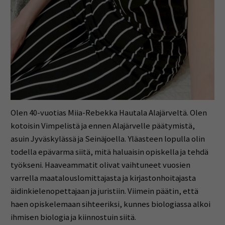
Olen 40-vuotias Miia-Rebekka Hautala Alajärveltä. Olen
kotoisin Vimpelistä ja ennen Alajärvelle päätymistä,
asuin Jyväskylässä ja Seinäjoella. Yläasteen lopulla olin
todella epävarma siitä, mitä haluaisin opiskella ja tehdä
työkseni. Haaveammatit olivat vaihtuneet vuosien
varrella maatalouslomittajasta ja kirjastonhoitajasta
äidinkielenopettajaan ja juristiin. Viimein päätin, että
haen opiskelemaan sihteeriksi, kunnes biologiassa alkoi
ihmisen biologia ja kiinnostuin siitä.