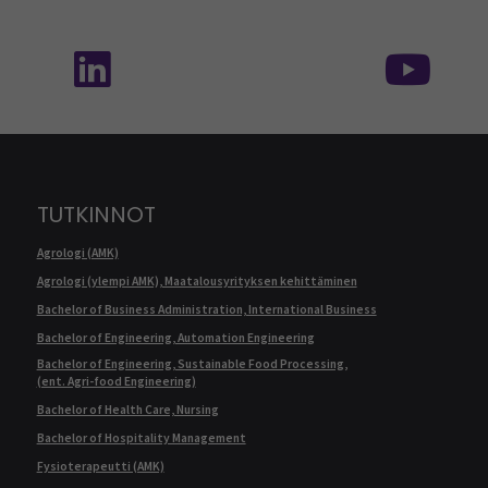
Seuraa meitä sosiaalisessa mediassa: SEAMK 
Seu
TUTKINNOT
Agrologi (AMK)
Agrologi (ylempi AMK), Maatalousyrityksen kehittäminen
Bachelor of Business Administration, International Business
Bachelor of Engineering, Automation Engineering
Bachelor of Engineering, Sustainable Food Processing,
(ent. Agri-food Engineering)
Bachelor of Health Care, Nursing
Bachelor of Hospitality Management
Fysioterapeutti (AMK)