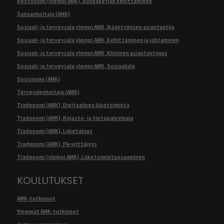
Restonomi (ylempi AMK), Ruokaketjun kehittäminen
Sairaanhoitaja (AMK)
Sosiaali- ja terveysala ylempi AMK, Ikääntymisen asiantuntija
Sosiaali- ja terveysala ylempi AMK, Kehittäminen ja johtaminen
Sosiaali- ja terveysala ylempi AMK, Kliininen asiantuntijuus
Sosiaali- ja terveysala ylempi AMK, Sosiaaliala
Sosionomi (AMK)
Terveydenhoitaja (AMK)
Tradenomi (AMK), Digitaalinen liiketoiminta
Tradenomi (AMK), Kirjasto- ja tietopalveluala
Tradenomi (AMK), Liiketalous
Tradenomi (AMK), Pk-yrittäjyys
Tradenomi (ylempi AMK), Liiketoimintaosaaminen
KOULUTUKSET
AMK-tutkinnot
Ylemmät AMK-tutkinnot