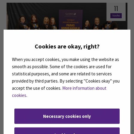
11
touko
Cookies are okay, right?
When you accept cookies, you make using the website as
smooth as possible. Some of the cookies are used for
Messut markkinointikeinona - Lakeus kokkaa 2023
statistical purposes, and some are related to services
provided by third parties. By selecting "Cookies okay" you
accept the use of cookies.
More information about
09
cookies
.
touko
Necessary cookies only