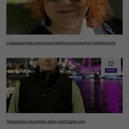
Lisäosaamista monipuolisella restonomin tutkinnolla
12
maalis
Haaveissa ravintola-alan opettajan ura