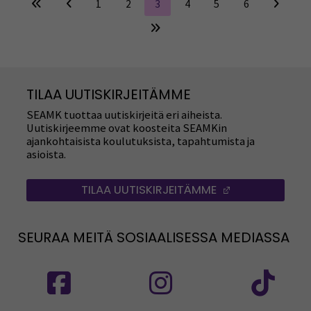
1
2
3
4
5
6
TILAA UUTISKIRJEITÄMME
SEAMK tuottaa uutiskirjeitä eri aiheista.
Uutiskirjeemme ovat koosteita SEAMKin
ajankohtaisista koulutuksista, tapahtumista ja
asioista.
TILAA UUTISKIRJEITÄMME
(AVAUTUU UUT
SEURAA MEITÄ SOSIAALISESSA MEDIASSA
Seuraa meitä sosiaalisessa mediassa: SEAMK
Seuraa meitä sosiaalise
Seu