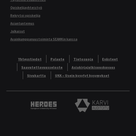
Opiskelijayhteistyö
Rekrytoi opiskelija
Asiantuntemus
Julkaisut
Avainkumppanuustoiminta SEAMKin kanssa
Yhteystiedot
Palaute
Tietosuoja
Evästeet
Saavutettavuusseloste
Asiakirjajulkisuuskuvaus
Sivukartta
UKK – Usein kysytyt kysymykset
Heroes European University Alliance logo
Karvi Auditoitu logo