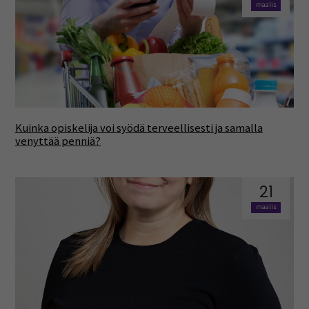
maalis
Kuinka opiskelija voi syödä terveellisesti ja samalla
venyttää penniä?
21
maalis