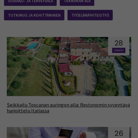
SOSIAALI- JA TERVEYSALA
TEKNIIKAN ALA
TUTKIMUS JA KEHITTÄMINEN
TYÖELÄMÄYHTEISTYÖ
28
maalis
Seikkailu Toscanan auringon alla: Restonomin syventävä
harjoittelu Italiassa
26