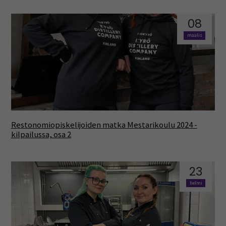
08
maalis
Restonomiopiskelijoiden matka Mestarikoulu 2024 -
kilpailussa, osa 2
23
helmi