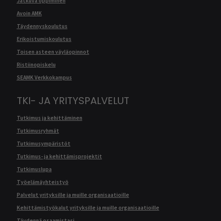
Jatkuva oppiminen
Avoin AMK
Täydennyskoulutus
Erikoistumiskoulutus
Toisen asteen väyläopinnot
Ristiinopiskelu
SEAMK Verkkokampus
TKI- JA YRITYSPALVELUT
Tutkimus ja kehittäminen
Tutkimusryhmät
Tutkimusympäristöt
Tutkimus- ja kehittämisprojektit
Tutkimuslupa
Työelämäyhteistyö
Palvelut yrityksille ja muille organisaatioille
Kehittämistyökalut yrityksille ja muille organisaatioille
Täydennä osaamistasi