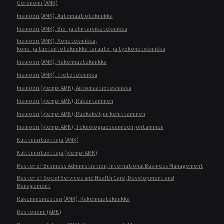
Geronomi (AMK)
Insinööri (AMK), Automaatiotekniikka
Insinööri (AMK), Bio- ja elintarviketekniikka
Insinööri (AMK), Konetekniikka,
kone- ja tuotantotekniikka tai auto- ja työkonetekniikka
Insinööri (AMK), Rakennustekniikka
Insinööri (AMK), Tietotekniikka
Insinööri (ylempi AMK), Automaatiotekniikka
Insinööri (ylempi AMK), Rakentaminen
Insinööri (ylempi AMK), Ruokaketjun kehittäminen
Insinööri (ylempi AMK), Teknologiaosaamisen johtaminen
Kulttuurituottaja (AMK)
Kulttuurituottaja (ylempi AMK)
Master of Business Administration, International Business Management
Master of Social Services and Health Care, Development and
Management
Rakennusmestari (AMK), Rakennustekniikka
Restonomi (AMK)