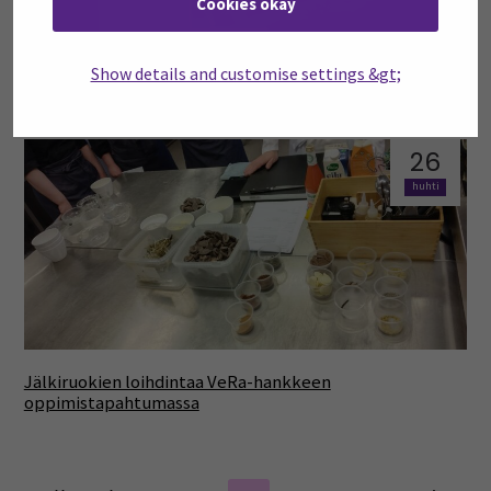
Cookies okay
Restonomiopiskelijat ottivat jälleen mittaa toisistaan
Show details and customise settings &gt;
Restokisoissa
26
huhti
Jälkiruokien loihdintaa VeRa-hankkeen
oppimistapahtumassa