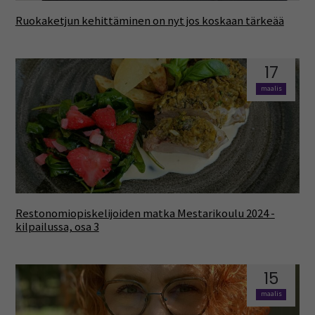
Ruokaketjun kehittäminen on nyt jos koskaan tärkeää
17
maalis
Restonomiopiskelijoiden matka Mestarikoulu 2024 -
kilpailussa, osa 3
15
maalis