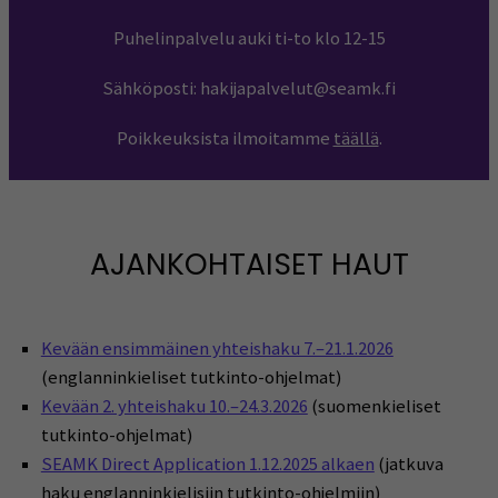
Puhelinpalvelu auki ti-to klo 12-15
Sähköposti: hakijapalvelut@seamk.fi
Poikkeuksista ilmoitamme
täällä
.
AJANKOHTAISET HAUT
Kevään ensimmäinen yhteishaku 7.–21.1.2026
(englanninkieliset tutkinto-ohjelmat)
Kevään 2. yhteishaku 10.–24.3.2026
(suomenkieliset
tutkinto-ohjelmat)
SEAMK Direct Application 1.12.2025 alkaen
(jatkuva
haku englanninkielisiin tutkinto-ohjelmiin)