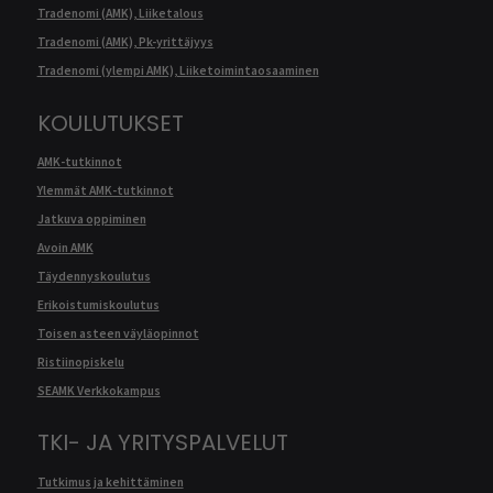
Tradenomi (AMK), Liiketalous
Tradenomi (AMK), Pk-yrittäjyys
Tradenomi (ylempi AMK), Liiketoimintaosaaminen
KOULUTUKSET
AMK-tutkinnot
Ylemmät AMK-tutkinnot
Jatkuva oppiminen
Avoin AMK
Täydennyskoulutus
Erikoistumiskoulutus
Toisen asteen väyläopinnot
Ristiinopiskelu
SEAMK Verkkokampus
TKI- JA YRITYSPALVELUT
Tutkimus ja kehittäminen