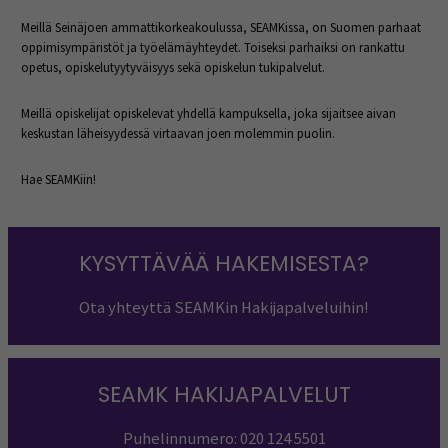
Meillä Seinäjoen ammattikorkeakoulussa, SEAMKissa, on Suomen parhaat
oppimisympäristöt ja työelämäyhteydet. Toiseksi parhaiksi on rankattu
opetus, opiskelutyytyväisyys sekä opiskelun tukipalvelut.
Meillä opiskelijat opiskelevat yhdellä kampuksella, joka sijaitsee aivan
keskustan läheisyydessä virtaavan joen molemmin puolin.
Hae SEAMKiin!
KYSYTTÄVÄÄ HAKEMISESTA?
Ota yhteyttä SEAMKin Hakijapalveluihin!
SEAMK HAKIJAPALVELUT
Puhelinnumero: 020 124 5501