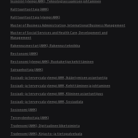
Insinööri (ylempi AMK), Teknologiaosaamisen johtaminen
Kulttuurituottaja (AMK)
Kulttuurituottaja (ylempi AMK)
Master of Business Administration, International Business Management
Master of Social Services and Health Care, Development and
Management
Rakennusmestari (AMK), Rakennustekniikka
Restonomi (AMK)
Restonomi (ylempi AMK), Ruokaketjun kehittäminen
Sairaanhoitaja (AMK)
Sosiaali- ja terveysala ylempi AMK, Ikääntymisen asiantuntija
Sosiaali- ja terveysala ylempi AMK, Kehittäminen ja johtaminen
Sosiaali- ja terveysala ylempi AMK, Kliininen asiantuntijuus
Sosiaali- ja terveysala ylempi AMK, Sosiaaliala
Sosionomi (AMK)
Terveydenhoitaja (AMK)
Tradenomi (AMK), Digitaalinen liiketoiminta
Tradenomi (AMK), Kirjasto- ja tietopalveluala