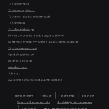
Tutkimusryhmät
Tutkimusympäristöt
Tutkimus- ja kehittämisprojektit
Tutkimuslupa
Työelämäyhteistyö
Palvelut yrityksille ja muille organisaatioille
Kehittämistyökalut yrityksille ja muille organisaatioille
Täydennä osaamistasi
Opiskelijayhteistyö
Rekrytoi opiskelija
Asiantuntemus
Julkaisut
Avainkumppanuustoiminta SEAMKin kanssa
Yhteystiedot
Palaute
Tietosuoja
Evästeet
Saavutettavuusseloste
Asiakirjajulkisuuskuvaus
Sivukartta
UKK – Usein kysytyt kysymykset