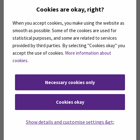
Cookies are okay, right?
Lue lisää SEAMKiin hakemisesta
When you accept cookies, you make using the website as
smooth as possible. Some of the cookies are used for
Valintakokeet
statistical purposes, and some are related to services
provided by third parties. By selecting "Cookies okay" you
accept the use of cookies.
More information about
Tietoa uusille opiskelijoille
cookies
.
Lataa tutkinto-ohjelmaesite tästä
Necessary cookies only
(pdf)
(Avautuu uuteen ikkunaan)
Cookies okay
Selaa tutkinto-ohjelmaesitettä tästä
(Avautuu uuteen ikkunaan)
Show details and customise settings &gt;