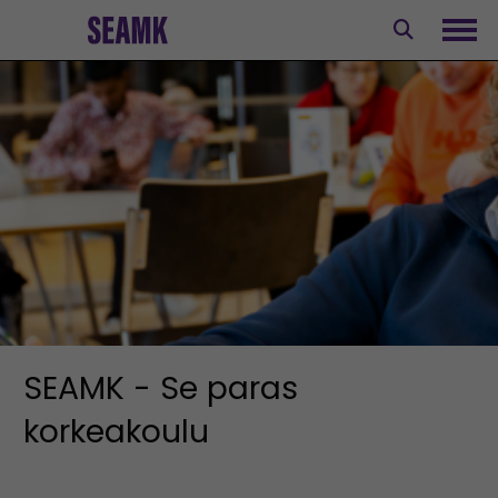
Siirry
sisältöön
Avaa
SEAMK - Se paras
korkeakoulu