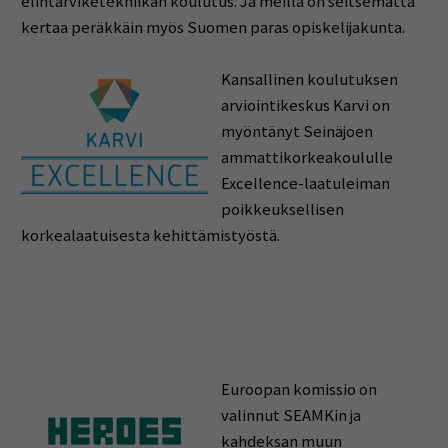
elintarviketekniikan koulutus. Ja meillä on seitsemättä
kertaa peräkkäin myös Suomen paras opiskelijakunta.
Kansallinen koulutuksen
arviointikeskus Karvi on
myöntänyt Seinäjoen
ammattikorkeakoululle
Excellence-laatuleiman
poikkeuksellisen
korkealaatuisesta kehittämistyöstä.
Euroopan komissio on
valinnut SEAMKin ja
kahdeksan muun