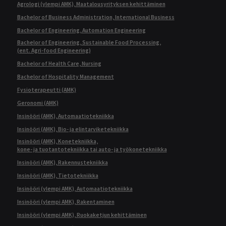
Agrologi (ylempi AMK), Maatalousyrityksen kehittäminen
Bachelor of Business Administration, International Business
Bachelor of Engineering, Automation Engineering
Bachelor of Engineering, Sustainable Food Processing,
(ent. Agri-food Engineering)
Bachelor of Health Care, Nursing
Bachelor of Hospitality Management
Fysioterapeutti (AMK)
Geronomi (AMK)
Insinööri (AMK), Automaatiotekniikka
Insinööri (AMK), Bio- ja elintarviketekniikka
Insinööri (AMK), Konetekniikka,
kone- ja tuotantotekniikka tai auto- ja työkonetekniikka
Insinööri (AMK), Rakennustekniikka
Insinööri (AMK), Tietotekniikka
Insinööri (ylempi AMK), Automaatiotekniikka
Insinööri (ylempi AMK), Rakentaminen
Insinööri (ylempi AMK), Ruokaketjun kehittäminen