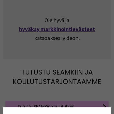
Ole hyvä ja
hyväksy markkinointievästeet
katsoaksesi videon.
TUTUSTU SEAMKIIN JA
KOULUTUSTARJONTAAMME
Tutustu SEAMKin koulutuksiin