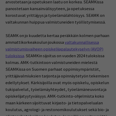
arvostetaan ja opetuksen laatu on korkea. SEAMKissa
panostetaan kansainvälisyyteen, ja opetuksessa
korostuvat yrittäjyys ja työelämälähtöisyys. SEAMK on
valtakunnan huippua valmistuneiden työllistymisessä.
SEAMK on jo kuudetta kertaa peräkkäin kolmen parhaan
ammattikorkeakoulun joukossa
valtakunnallisessa
valmistumisvaiheen opiskelijapalautekyselyn (AVOP)
tuloksissa
. SEAMKin sijoitus on vuoden 2024 tuloksissa
kolmas. AMK-tutkintoon valmistuneiden mielestä
SEAMKissa on Suomen parhaat oppimisympäristöt,
yrittäjävalmiuksien tarjonta ja opinnäytetyön tekemisen
edellytykset. Kärkisijoilla ovat myös opiskelu, opiskelun
tukipalvelut, työelämäyhteydet, työelämäneuvonta ja
opiskelijatyytyväisyys. AMK-tutkinto-ohjelmista koko
maan kärkeen sijoittuvat kirjasto- ja tietopalvelualan
koulutus, agrologi- ja restonomikoulutukset sekä bio- ja