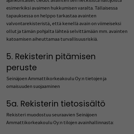
ajankohtaiset tiedot avainten sen hetkisistä haltijoista
esimerkiksi avaimen hukkumisen varalta. Tällaisessa
tapauksessa on helppo tarkastaa avainten
valvontarekisteristä, että kenellä avain on viimeiseksi
ollut ja tämän pohjalta lähteä selvittämään mm. avainten
katoamisen aiheuttamaa turvallisuusriskiä.
5. Rekisterin pitämisen
peruste
Seinäjoen Ammattikorkeakoulu Oy:n tietojen ja
omaisuuden suojaaminen
5a. Rekisterin tietosisältö
Rekisteri muodostuu seuraavien Seinäjoen
Ammattikorkeakoulu Oy:n tilojen avainhallinnasta: