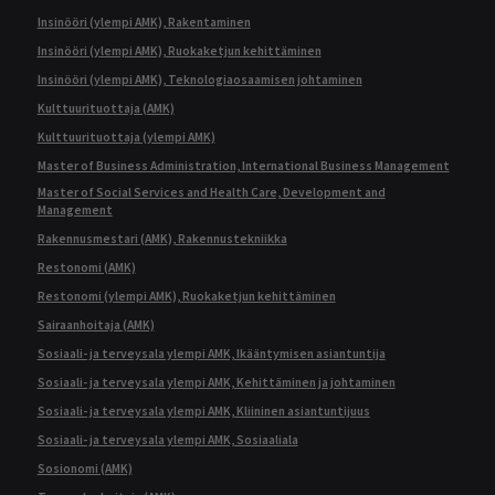
Insinööri (ylempi AMK), Rakentaminen
Insinööri (ylempi AMK), Ruokaketjun kehittäminen
Insinööri (ylempi AMK), Teknologiaosaamisen johtaminen
Kulttuurituottaja (AMK)
Kulttuurituottaja (ylempi AMK)
Master of Business Administration, International Business Management
Master of Social Services and Health Care, Development and
Management
Rakennusmestari (AMK), Rakennustekniikka
Restonomi (AMK)
Restonomi (ylempi AMK), Ruokaketjun kehittäminen
Sairaanhoitaja (AMK)
Sosiaali- ja terveysala ylempi AMK, Ikääntymisen asiantuntija
Sosiaali- ja terveysala ylempi AMK, Kehittäminen ja johtaminen
Sosiaali- ja terveysala ylempi AMK, Kliininen asiantuntijuus
Sosiaali- ja terveysala ylempi AMK, Sosiaaliala
Sosionomi (AMK)