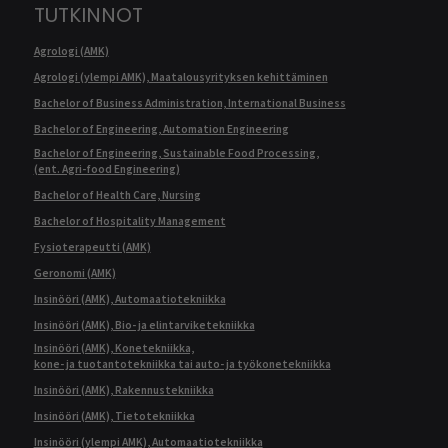
TUTKINNOT
Agrologi (AMK)
Agrologi (ylempi AMK), Maatalousyrityksen kehittäminen
Bachelor of Business Administration, International Business
Bachelor of Engineering, Automation Engineering
Bachelor of Engineering, Sustainable Food Processing,
(ent. Agri-food Engineering)
Bachelor of Health Care, Nursing
Bachelor of Hospitality Management
Fysioterapeutti (AMK)
Geronomi (AMK)
Insinööri (AMK), Automaatiotekniikka
Insinööri (AMK), Bio- ja elintarviketekniikka
Insinööri (AMK), Konetekniikka,
kone- ja tuotantotekniikka tai auto- ja työkonetekniikka
Insinööri (AMK), Rakennustekniikka
Insinööri (AMK), Tietotekniikka
Insinööri (ylempi AMK), Automaatiotekniikka