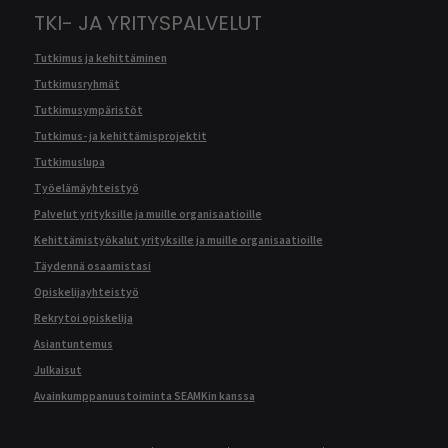
TKI- JA YRITYSPALVELUT
Tutkimus ja kehittäminen
Tutkimusryhmät
Tutkimusympäristöt
Tutkimus- ja kehittämisprojektit
Tutkimuslupa
Työelämäyhteistyö
Palvelut yrityksille ja muille organisaatioille
Kehittämistyökalut yrityksille ja muille organisaatioille
Täydennä osaamistasi
Opiskelijayhteistyö
Rekrytoi opiskelija
Asiantuntemus
Julkaisut
Avainkumppanuustoiminta SEAMKin kanssa