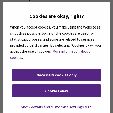
Euroopan talousalueen
ulkopuolelle
Cookies are okay, right?
Tietoja ei luovuteta EU:n tai Euroopan talousalueen
When you accept cookies, you make using the website as
ulkopuolelle.
smooth as possible. Some of the cookies are used for
statistical purposes, and some are related to services
9. Rekisterin suojauksen
provided by third parties. By selecting "Cookies okay" you
accept the use of cookies.
More information about
periaatteet
cookies
.
Henkilötietoja käsitteleviä henkilöitä sitoo
vaitiolovelvollisuus.
Necessary cookies only
A. Manuaalinen aineisto
Cookies okay
Paperinen aineisto, eli avainten valvontarekisteriin
liittyvät lomakkeet säilytetään kahden lukon takana,
lukollisessa huoneessa ja lukollisessa kaapissa. Avain
Show details and customise settings &gt;