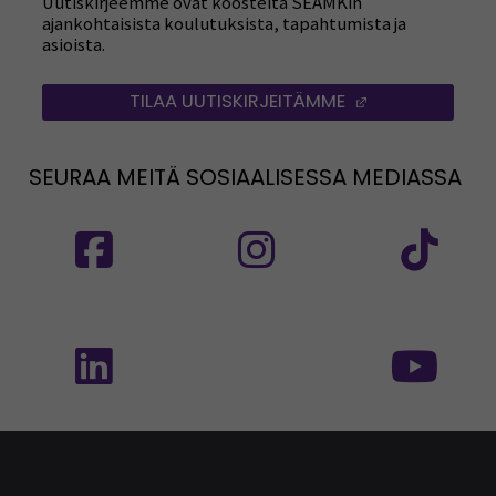
Uutiskirjeemme ovat koosteita SEAMKin
ajankohtaisista koulutuksista, tapahtumista ja
asioista.
TILAA UUTISKIRJEITÄMME
(AVAUTUU UUT
SEURAA MEITÄ SOSIAALISESSA MEDIASSA
Seuraa meitä sosiaalisessa mediassa: SEAMK
Seuraa meitä sosiaalise
Seu
Seuraa meitä sosiaalisessa mediassa: SEAMK 
Seu