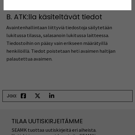
kuitataan palautetuksi välittömästi sen palautuessa.
B. ATK:lla käsiteltävät tiedot
Avaintenhallintaan liittyviä tiedostoja säilytetään
lukitussa tilassa, salasanoin lukitussa laitteessa.
Tiedostoihin on pääsy vain erikseen määrätyillä
henkilöillä. Tiedot poistetaan heti avaimen haltijan
palautettua avaimen.
Jaa:
TILAA UUTISKIRJEITÄMME
SEAMK tuottaa uutiskirjeitä eri aiheista.