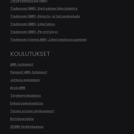
Terveydenhoitaja (AMK)
Tradenomi (AMK), Digitaalinen liiketoiminta
Tradenomi (AMK), Kirjasto- ja tietopalveluala
Tradenomi (AMK), Liiketalous
Tradenomi (AMK), Pk-yrittäjyys
Tradenomi (ylempi AMK), Liiketoimintaosaaminen
KOULUTUKSET
AMK-tutkinnot
Ylemmät AMK-tutkinnot
Jatkuva oppiminen
Avoin AMK
Täydennyskoulutus
Erikoistumiskoulutus
Toisen asteen väyläopinnot
Ristiinopiskelu
SEAMK Verkkokampus