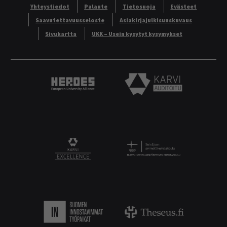
Yhteystiedot
Palaute
Tietosuoja
Evästeet
Saavutettavuusseloste
Asiakirjajulkisuuskuvaus
Sivukartta
UKK – Usein kysytyt kysymykset
Heroes European University Alliance logo
Karvi Auditoitu logo
Logo
KARVI Excellence logo.
Suomen innostavimmat työpaikat.
Theseus logo