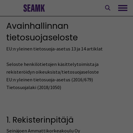
Siirry
sisältöön
Avaa
Avainhallinnan
tietosuojaseloste
EU:n yleinen tietosuoja-asetus 13 ja 14 artiklat
Seloste henkilötietojen käsittelytoimista ja
rekisteröidyn oikeuksista/tietosuojaseloste
EU:n yleinen tietosuoja-asetus (2016/679)
Tietosuojalaki (2018/1050)
1. Rekisterinpitäjä
Seinäjoen Ammattikorkeakoulu Oy