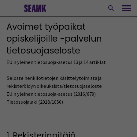
Siirry
sisältöön
Avaa
Avoimet työpaikat
opiskelijoille -palvelun
tietosuojaseloste
EU:n yleinen tietosuoja-asetus 13 ja 14 artiklat
Seloste henkilötietojen käsittelytoimista ja
rekisteröidyn oikeuksista/tietosuojaseloste
EU:n yleinen tietosuoja-asetus (2016/679)
Tietosuojalaki (2018/1050)
1. Rekisterinpitäjä