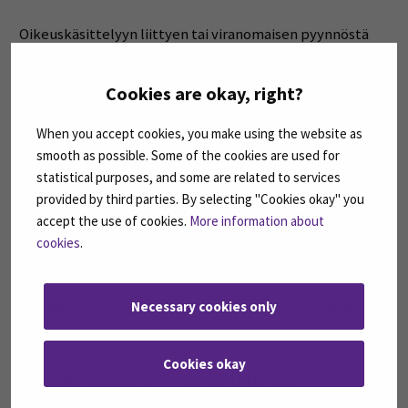
Oikeuskäsittelyyn liittyen tai viranomaisen pyynnöstä
sovellettavan lain perusteella tai tuomioistuimen
määräyksellä oikeudenkäynnin tai viranomaisprosessin
Cookies are okay, right?
yhteydessä. Tuomioistuimen päätöksen perusteella
henkilötietoja voidaan luovuttaa esimerkiksi
When you accept cookies, you make using the website as
tekijänoikeuden haltijalle tai tämän edustajalle.
smooth as possible. Some of the cookies are used for
statistical purposes, and some are related to services
8. Tietojen siirto EU:n tai
provided by third parties. By selecting "Cookies okay" you
accept the use of cookies.
More information about
Euroopan talousalueen
cookies
.
ulkopuolelle
Tietoja ei luovuteta EU:n tai Euroopan talousalueen
Necessary cookies only
ulkopuolelle.
Cookies okay
9. Rekisterin suojauksen