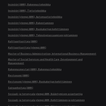
Insinööri (AMK), Rakennustekniikka
Insinööri (AMK), Tietotekniikka
Insinööri (ylempi AMK), Automaatiotekniikka
Insinööri (ylempi AMK), Rakentaminen
Insinööri (ylempi AMK), Ruokaketjun kehittäminen
Insinööri (ylempi AMK), Teknologiaosaamisen johtaminen
Kulttuurituottaja (AMK)
Kulttuurituottaja (ylempi AMK)
Master of Business Administration, International Business Management
Master of Social Services and Health Care, Development and
Management
Rakennusmestari (AMK), Rakennustekniikka
Restonomi (AMK)
Restonomi (ylempi AMK), Ruokaketjun kehittäminen
Sairaanhoitaja (AMK)
Sosiaali- ja terveysala ylempi AMK, Ikääntymisen asiantuntija
Sosiaali- ja terveysala ylempi AMK, Kehittäminen ja johtaminen