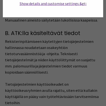
periaatteet
Show details and customise settings &gt;
A. Manuaalinen aineisto
Manuaalinen aineisto säilytetään lukollisissa kaapeissa.
B. ATK:lla käsiteltävät tiedot
Rekisterinpitämiseen käytettyjen tietojärjestelmien
hallinnassa noudatetaan osakeyhtiön
tietoturvasäännöstöä ja -ohjeita. Teknisesti
tietojärjestelmät ja niiden käyttöliittymät on suojattu
mm. palomuurilla ja järjestelmien tiedot varmuus
kopioidaan säännöllisesti.
Tietojärjestelmien käyttöoikeudet on
käyttöoikeusryhmien avulla rajattu, siten että kullakin
käyttäjällä on pääsy vain työtehtävissään tarvitsemiinsa
tietoihin.