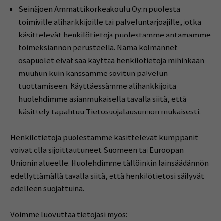
Seinäjoen Ammattikorkeakoulu Oy:n puolesta
toimiville alihankkijoille tai palveluntarjoajille, jotka
käsittelevät henkilötietoja puolestamme antamamme
toimeksiannon perusteella. Nämä kolmannet
osapuolet eivät saa käyttää henkilötietoja mihinkään
muuhun kuin kanssamme sovitun palvelun
tuottamiseen. Käyttäessämme alihankkijoita
huolehdimme asianmukaisella tavalla siitä, että
käsittely tapahtuu Tietosuojalausunnon mukaisesti.
Henkilötietoja puolestamme käsittelevät kumppanit
voivat olla sijoittautuneet Suomeen tai Euroopan
Unionin alueelle. Huolehdimme tällöinkin lainsäädännön
edellyttämällä tavalla siitä, että henkilötietosi säilyvät
edelleen suojattuina.
Voimme luovuttaa tietojasi myös: