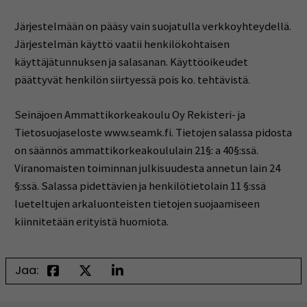
Järjestelmään on pääsy vain suojatulla verkkoyhteydellä.
Järjestelmän käyttö vaatii henkilökohtaisen
käyttäjätunnuksen ja salasanan. Käyttöoikeudet
päättyvät henkilön siirtyessä pois ko. tehtävistä.
Seinäjoen Ammattikorkeakoulu Oy Rekisteri- ja
Tietosuojaseloste www.seamk.fi. Tietojen salassa pidosta
on säännös ammattikorkeakoululain 21§: a 40§:ssä.
Viranomaisten toiminnan julkisuudesta annetun lain 24
§:ssä. Salassa pidettävien ja henkilötietolain 11 §:ssä
lueteltujen arkaluonteisten tietojen suojaamiseen
kiinnitetään erityistä huomiota.
Jaa: