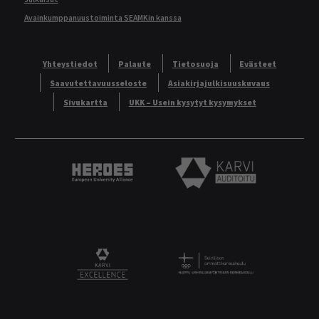
Avainkumppanuustoiminta SEAMKin kanssa
Yhteystiedot
Palaute
Tietosuoja
Evästeet
Saavutettavuusseloste
Asiakirjajulkisuuskuvaus
Sivukartta
UKK – Usein kysytyt kysymykset
Heroes European University Alliance logo
Karvi Auditoitu logo
Logo
KARVI Excellence logo.