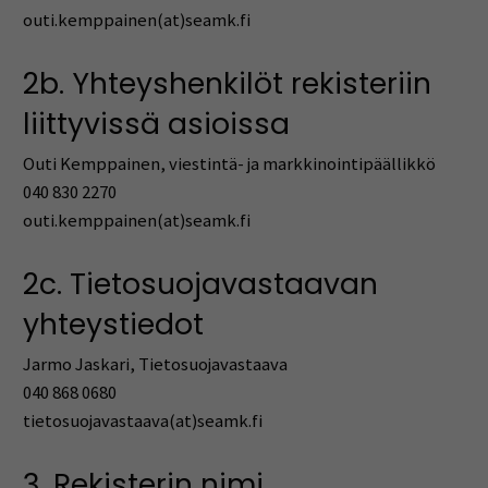
outi.kemppainen(at)seamk.fi
2b. Yhteyshenkilöt rekisteriin
liittyvissä asioissa
Outi Kemppainen, viestintä- ja markkinointipäällikkö
040 830 2270
outi.kemppainen(at)seamk.fi
2c. Tietosuojavastaavan
yhteystiedot
Jarmo Jaskari, Tietosuojavastaava
040 868 0680
tietosuojavastaava(at)seamk.fi
3. Rekisterin nimi