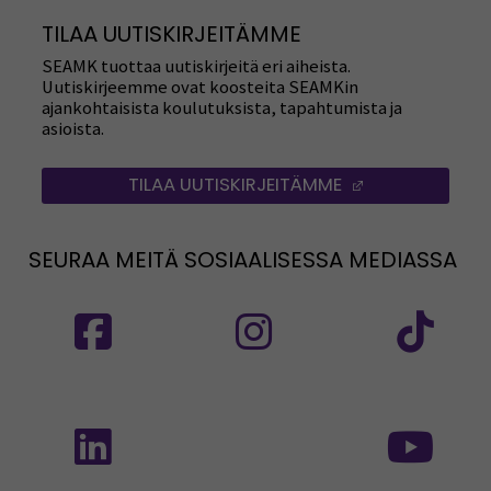
TILAA UUTISKIRJEITÄMME
SEAMK tuottaa uutiskirjeitä eri aiheista.
Uutiskirjeemme ovat koosteita SEAMKin
ajankohtaisista koulutuksista, tapahtumista ja
asioista.
TILAA UUTISKIRJEITÄMME
(AVAUTUU UUT
SEURAA MEITÄ SOSIAALISESSA MEDIASSA
Seuraa meitä sosiaalisessa mediassa: SEAMK
Seuraa meitä sosiaalise
Seu
Seuraa meitä sosiaalisessa mediassa: SEAMK 
Seu