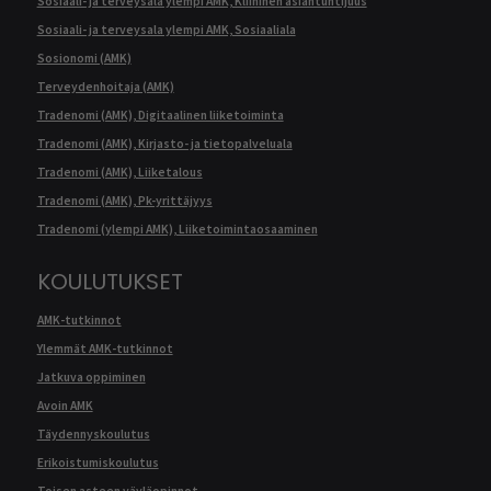
Sosiaali- ja terveysala ylempi AMK, Kliininen asiantuntijuus
Sosiaali- ja terveysala ylempi AMK, Sosiaaliala
Sosionomi (AMK)
Terveydenhoitaja (AMK)
Tradenomi (AMK), Digitaalinen liiketoiminta
Tradenomi (AMK), Kirjasto- ja tietopalveluala
Tradenomi (AMK), Liiketalous
Tradenomi (AMK), Pk-yrittäjyys
Tradenomi (ylempi AMK), Liiketoimintaosaaminen
KOULUTUKSET
AMK-tutkinnot
Ylemmät AMK-tutkinnot
Jatkuva oppiminen
Avoin AMK
Täydennyskoulutus
Erikoistumiskoulutus
Toisen asteen väyläopinnot