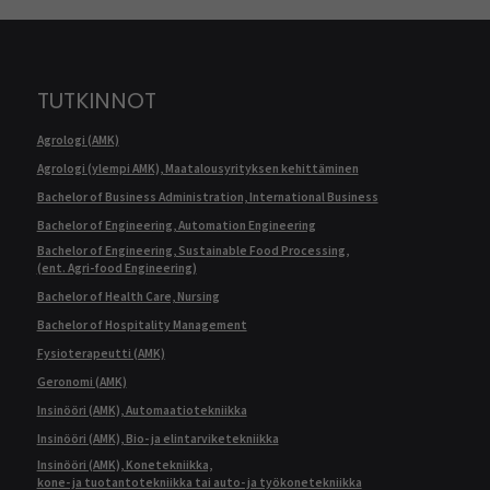
TUTKINNOT
Agrologi (AMK)
Agrologi (ylempi AMK), Maatalousyrityksen kehittäminen
Bachelor of Business Administration, International Business
Bachelor of Engineering, Automation Engineering
Bachelor of Engineering, Sustainable Food Processing,
(ent. Agri-food Engineering)
Bachelor of Health Care, Nursing
Bachelor of Hospitality Management
Fysioterapeutti (AMK)
Geronomi (AMK)
Insinööri (AMK), Automaatiotekniikka
Insinööri (AMK), Bio- ja elintarviketekniikka
Insinööri (AMK), Konetekniikka,
kone- ja tuotantotekniikka tai auto- ja työkonetekniikka