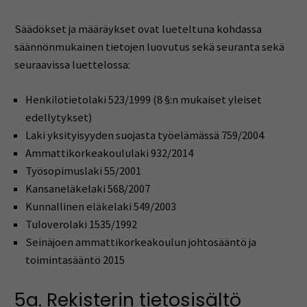
Säädökset ja määräykset ovat lueteltuna kohdassa
säännönmukainen tietojen luovutus sekä seuranta sekä
seuraavissa luettelossa:
Henkilötietolaki 523/1999 (8 §:n mukaiset yleiset
edellytykset)
Laki yksityisyyden suojasta työelämässä 759/2004
Ammattikorkeakoululaki 932/2014
Työsopimuslaki 55/2001
Kansaneläkelaki 568/2007
Kunnallinen eläkelaki 549/2003
Tuloverolaki 1535/1992
Seinäjoen ammattikorkeakoulun johtosääntö ja
toimintasääntö 2015
5a. Rekisterin tietosisältö