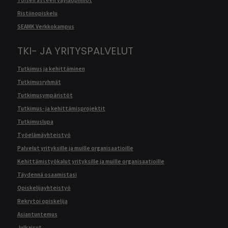
Ristiinopiskelu
SEAMK Verkkokampus
TKI- JA YRITYSPALVELUT
Tutkimus ja kehittäminen
Tutkimusryhmät
Tutkimusympäristöt
Tutkimus- ja kehittämisprojektit
Tutkimuslupa
Työelämäyhteistyö
Palvelut yrityksille ja muille organisaatioille
Kehittämistyökalut yrityksille ja muille organisaatioille
Täydennä osaamistasi
Opiskelijayhteistyö
Rekrytoi opiskelija
Asiantuntemus
Julkaisut