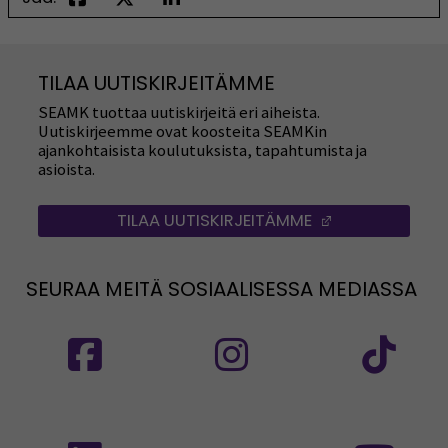
TILAA UUTISKIRJEITÄMME
SEAMK tuottaa uutiskirjeitä eri aiheista.
Uutiskirjeemme ovat koosteita SEAMKin
ajankohtaisista koulutuksista, tapahtumista ja
asioista.
TILAA UUTISKIRJEITÄMME
(AVAUTUU UUT
SEURAA MEITÄ SOSIAALISESSA MEDIASSA
Seuraa meitä sosiaalisessa mediassa: SEAMK
Seuraa meitä sosiaalise
Seu
Seuraa meitä sosiaalisessa mediassa: SEAMK 
Seu