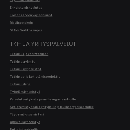
Erikoistumiskoulutus
Toisen asteen väyläopinnot
Ristiinopiskelu
SEAMK Verkkokampus
TKI- JA YRITYSPALVELUT
Tutkimus ja kehittäminen
Tutkimusryhmät
Tutkimusympäristöt
Tutkimus- ja kehittämisprojektit
Tutkimuslupa
Työelämäyhteistyö
Palvelut yrityksille ja muille organisaatioille
Kehittämistyökalut yrityksille ja muille organisaatioille
Täydennä osaamistasi
Opiskelijayhteistyö
Rekrytoi opiskelija