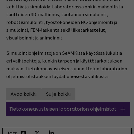
kehittää ja simuloida. Laboratoriossa onkin mahdollista
tuotteiden 3D-mallinnus, tuotannon simulointi,
robottisimulointi, työstökoneiden NC-ohjelmointi ja
simulointi, FEM-laskenta sekä liiketarkastelut,
visualisoinnit ja animoinnit.
Simulointiohjelmistoja on SeAMKissa käytössä lukuisia
eri vaihtoehtoja, kunkin tarpeen ja käyttötarkoituksen
mukaan. Tietokoneavusteisen suunnittelun laboratorion
ohjelmistolistauksen löydät oheisesta valikosta.
Avaa kaikki
Sulje kaikki
Open all accordions
Close all accordions
Tietokoneavusteisen laboratorion ohjelmistot
Jaa: