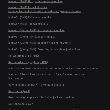
Insinööri (AMK), Bio- ja elintarviketekniikka
Insinööri (AMK), Konetekniikka,
kone- ja tuotantotekniikka tai auto- ja työkonetekniikka
Insinööri (AMK), Rakennustekniikka
Insinööri (AMK), Tietotekniikka
Insinööri (ylempi AMK), Automaatiotekniikka
Insinööri (ylempi AMK), Rakentaminen
Insinööri (ylempi AMK), Ruokaketjun kehittäminen
Insinööri (ylempi AMK), Teknologiaosaamisen johtaminen
Kulttuurituottaja (AMK)
Kulttuurituottaja (ylempi AMK)
Master of Business Administration, International Business Management
Master of Social Services and Health Care, Development and
Management
Rakennusmestari (AMK), Rakennustekniikka
Restonomi (AMK)
Restonomi (ylempi AMK), Ruokaketjun kehittäminen
Sairaanhoitaja (AMK)