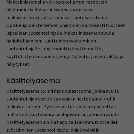
Makasiiniasemalla voit opiskella mm. reseptien
ohjelmointia. Makasiiniasemassa on kaksi
makasiinitornia, jotka toimivat tuotevarastoina.
Opiskelijoiden tekemien ohjelmien mukaisesti tuotteet
lajitellaan tuotantolinjalle. Makasiiniaseman avulla
harjoitellaan mm. tuotteiden syöttäminen
tuotantolinjalle, ohjelmointi ja käyttöönotto,
käyttöliittymän suunnittelu ja toteutus, reseptiikka, ja
hälytykset.
Käsittelyasema
Käsittelyasema toimii manipulaattorina, jonka avulla
tuotantolinjan tuotteita voidaan nostella ja siirrellä
paikasta toiseen. Pyörivä nosturi voidaan paikoittaa
mihin kohtaan tahansa analogisten antureiden avulla.
Käsittelyaseman avulla harjoitellaan mm. tuotteiden
syöttäminen tuotantolinjalle, ohjelmointi ja