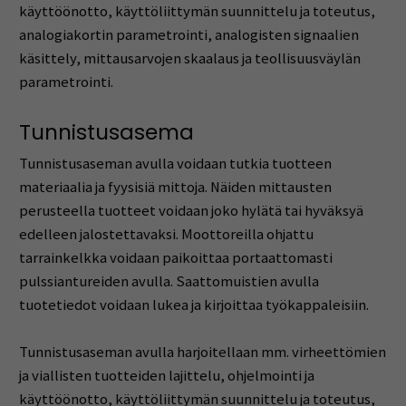
käyttöönotto, käyttöliittymän suunnittelu ja toteutus,
analogiakortin parametrointi, analogisten signaalien
käsittely, mittausarvojen skaalaus ja teollisuusväylän
parametrointi.
Tunnistusasema
Tunnistusaseman avulla voidaan tutkia tuotteen
materiaalia ja fyysisiä mittoja. Näiden mittausten
perusteella tuotteet voidaan joko hylätä tai hyväksyä
edelleen jalostettavaksi. Moottoreilla ohjattu
tarrainkelkka voidaan paikoittaa portaattomasti
pulssiantureiden avulla. Saattomuistien avulla
tuotetiedot voidaan lukea ja kirjoittaa työkappaleisiin.
Tunnistusaseman avulla harjoitellaan mm. virheettömien
ja viallisten tuotteiden lajittelu, ohjelmointi ja
käyttöönotto, käyttöliittymän suunnittelu ja toteutus,