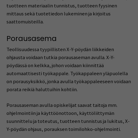
tuotteen materiaalin tunnistus, tuotteen fyysinen
mittaus sekä tuotetiedon lukeminen ja kirjoitus
saattomuisteilla.
Porausasema
Teollisuudessa tyypillisten X-Y-pöydän liikkeiden
ohjausta voidaan tutkia porausaseman avulla. X-Y-
pöydässä on kelkka, johon voidaan kiinnittää
automaattisesti työkappale. Työkappaleen yläpuolella
on porausyksikkö, jonka avulla työkappaleeseen voidaan
porata reikiä haluttuihin kohtiin.
Porausaseman avulla opiskelijat saavat taitoja mm.
ohjelmointiin ja käyttöönottoon, käyttöliittymän
suunnittelu ja toteutus, tuotteen tunnistus ja lukitus, X-
Y-pöydän ohjaus, porauksen toimilohko-ohjelmointi.