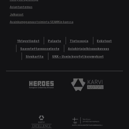
Asiantuntemus
Julkaisut
Avainkumppanuustoiminta SEAMKin kanssa
Yhteystiedot
Palaute
Tietosuoja
Evästeet
Saavutettavuusseloste
Asiakirjajulkisuuskuvaus
Sivukartta
UKK – Usein kysytyt kysymykset
Heroes European University Alliance logo
Karvi Auditoitu logo
Logo
KARVI Excellence logo.