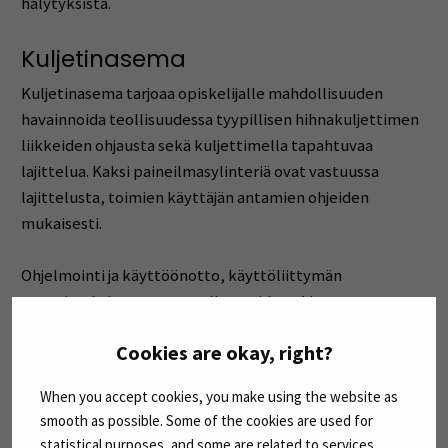
hälytyksistä.
Kuljetinasema
Kuljetinasema tarjoaa opiskelijalle mahdollisuuden
havainnoida teollisuudessa tyypillisen hihnakuljettimen
liikkeiden ohjausta sekä kuljettimella tapahtuvaa
lajittelua. Kaksi paineilmasylinteriä ovat vastuussa
lajittelusta, toimien käyttäjän antamien ohjeiden
mukaisesti.
Ohjelmointi ja käyttöönotto, käyttöliittymän
suunnittelu ja toteutus, sylintereiden ohjaus
pulssilaskennan avulla ja lajittelu käyttöliittymän avulla
Cookies are okay, right?
ovat keskeisimpiä asioita hyödynnettäessä
kuljetusasemaa opiskelijan oppimisen edistäjänä.
When you accept cookies, you make using the website as
Samalla se tarjoaa valmiudet omaksua tietoa
smooth as possible. Some of the cookies are used for
toimilohko-ohjelmoinnista, teollisuusväylän
statistical purposes, and some are related to services