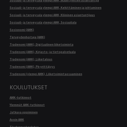
Sosiaali- ja terveysala ylempi AMK, Ikääntymisen asiantuntija
Sosiaali- ja terveysala ylempi AMK, Kehittäminen ja johtaminen
Sosiaali- ja terveysala ylempi AMK, Kliininen asiantuntijuus
Sosiaali- ja terveysala ylempi AMK, Sosiaaliala
Sosionomi (AMK)
Terveydenhoitaja (AMK)
Tradenomi (AMK), Digitaalinen liiketoiminta
Tradenomi (AMK), Kirjasto- ja tietopalveluala
Tradenomi (AMK), Liiketalous
Tradenomi (AMK), Pk-yrittäjyys
Tradenomi (ylempi AMK), Liiketoimintaosaaminen
KOULUTUKSET
AMK-tutkinnot
Ylemmät AMK-tutkinnot
Jatkuva oppiminen
Avoin AMK
Täydennyskoulutus