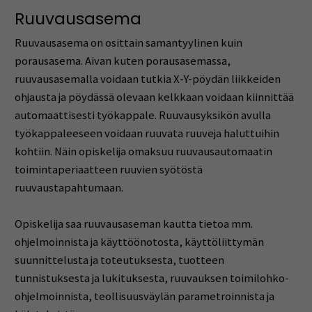
Ruuvausasema
Ruuvausasema on osittain samantyylinen kuin
porausasema. Aivan kuten porausasemassa,
ruuvausasemalla voidaan tutkia X-Y-pöydän liikkeiden
ohjausta ja pöydässä olevaan kelkkaan voidaan kiinnittää
automaattisesti työkappale. Ruuvausyksikön avulla
työkappaleeseen voidaan ruuvata ruuveja haluttuihin
kohtiin. Näin opiskelija omaksuu ruuvausautomaatin
toimintaperiaatteen ruuvien syötöstä
ruuvaustapahtumaan.
Opiskelija saa ruuvausaseman kautta tietoa mm.
ohjelmoinnista ja käyttöönotosta, käyttöliittymän
suunnittelusta ja toteutuksesta, tuotteen
tunnistuksesta ja lukituksesta, ruuvauksen toimilohko-
ohjelmoinnista, teollisuusväylän parametroinnista ja