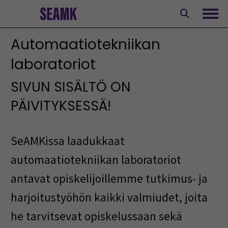
Siirry
sisältöön
Avaa
Automaatiotekniikan
laboratoriot
SIVUN SISÄLTÖ ON
PÄIVITYKSESSÄ!
SeAMKissa laadukkaat
automaatiotekniikan laboratoriot
antavat opiskelijoillemme tutkimus- ja
harjoitustyöhön kaikki valmiudet, joita
he tarvitsevat opiskelussaan sekä