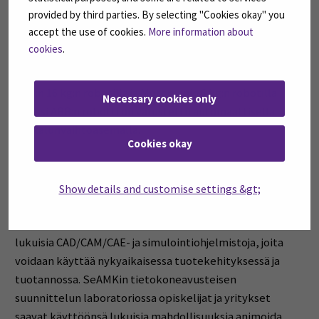
parametroinnista ja hälytyksistä.
provided by third parties. By selecting "Cookies okay" you
accept the use of cookies.
More information about
Robotiikan laboratorio
cookies
.
Robotiikan laboratorio on varustettu kahdella robotilla:
ABB:n 16 kg:n robotilla ja Motomanin 6 kg:n robotilla.
Necessary cookies only
Lisäksi ABB:n robotti on varustettu automaattisella
työkalunvaihtoasemalla.
Cookies okay
Tietokoneavusteisen
Show details and customise settings &gt;
suunnittelun laboratorio
Tietokoneavusteisen suunnittelun laboratorio sisältää
lukuisia CAD/CAM/CAE- ja simulointiohjelmistoja, joita
voidaan käyttää nykyaikaisessa tuotekehityksessä ja
tuotannossa. SeAMKin tietokoneavusteisen
suunnittelun laboratoriossa opiskelijat ja yritykset
saavat käyttöönsä lukuisia mahdollisuuksia animoida,