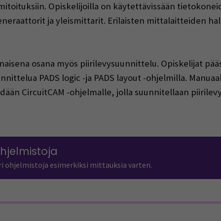
toituksiin. Opiskelijoilla on käytettävissään tietokone
eneraattorit ja yleismittarit. Erilaisten mittalaitteiden 
naisena osana myös piirilevysuunnittelu. Opiskelijat pä
uunnittelua PADS logic -ja PADS layout -ohjelmilla. Manuaa
dään CircuitCAM -ohjelmalle, jolla suunnitellaan piirilevy
dions
ohjelmistoja
i ohjelmistoja esimerkiksi mittauksia varten.