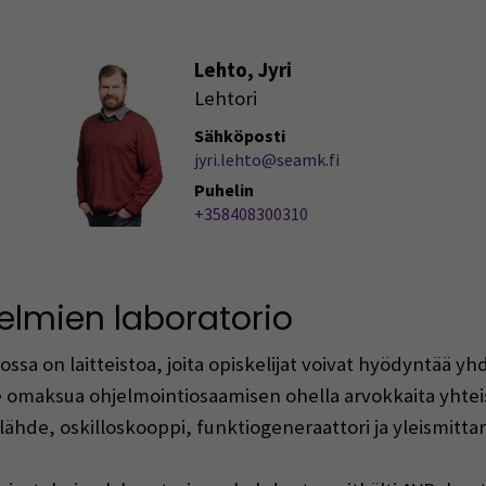
Lehto, Jyri
Lehtori
Sähköposti
jyri.lehto@seamk.fi
Puhelin
+358408300310
telmien laboratorio
ossa on laitteistoa, joita opiskelijat voivat hyödyntää y
e omaksua ohjelmointiosaamisen ohella arvokkaita yhteis
ähde, oskilloskooppi, funktiogeneraattori ja yleismittari