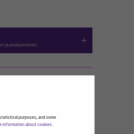
n ja analysointiin.
statistical purposes, and some
e information about cookies
.