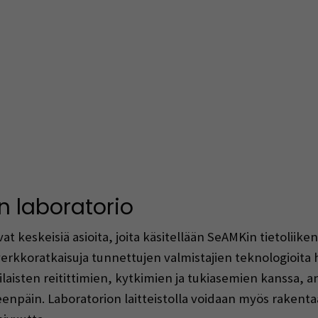
an laboratorio
ovat keskeisiä asioita, joita käsitellään SeAMKin tietoliik
verkkoratkaisuja tunnettujen valmistajien teknologioita 
aisten reitittimien, kytkimien ja tukiasemien kanssa, ana
enpäin. Laboratorion laitteistolla voidaan myös rakentaa