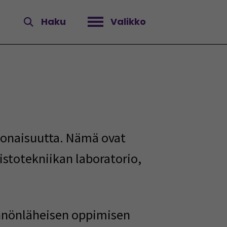
Haku
Valikko
Avaa valikko
okonaisuutta. Nämä ovat
istotekniikan laboratorio,
ännönläheisen oppimisen