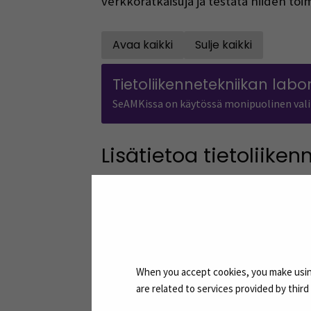
verkkoratkaisuja ja testata niiden toi
Avaa kaikki
Sulje kaikki
Open all accordions
Close all accor
Tietoliikennetekniikan labor
SeAMKissa on käytössä monipuolinen valiko
Lisätietoa tietoliike
When you accept cookies, you make using
are related to services provided by thir