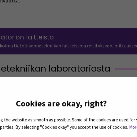
mivuutta.
dions
atorion laitteisto
ima tietoliikennetekniikan laitteistoja reititykseen, mittauksee
nnetekniikan laboratoriosta
Lehto, Jyri
Cookies are okay, right?
Lehtori
Sähköposti
 the website as smooth as possible. Some of the cookies are used for 
jyri.lehto@seamk.fi
d parties. By selecting "Cookies okay" you accept the use of cookies.
Mor
Puhelin