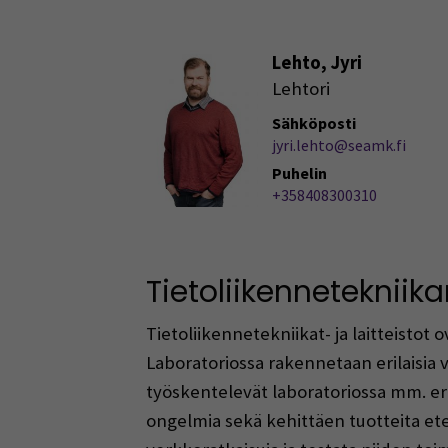
Lehto, Jyri
Lehtori
Sähköposti
jyri.lehto@seamk.fi
Puhelin
+358408300310
Tietoliikennetekniik
Tietoliikennetekniikat- ja laitteistot 
Laboratoriossa rakennetaan erilaisia 
työskentelevät laboratoriossa mm. eril
ongelmia sekä kehittäen tuotteita ete