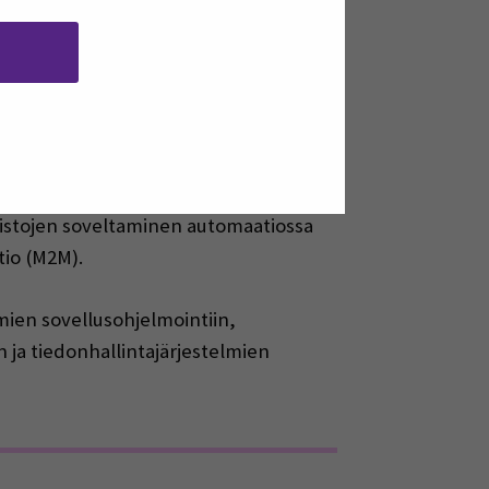
a. Laboratorioympäristö tarjoaa
unnitella esimerkiksi erilaisia
mistojen soveltaminen automaatiossa
tio (M2M).
mien sovellusohjelmointiin,
 ja tiedonhallintajärjestelmien