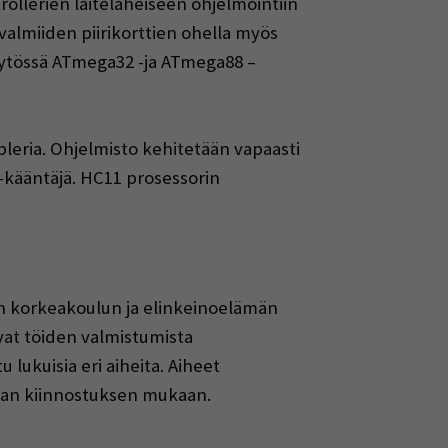
ollerien laiteläheiseen ohjelmointiin
valmiiden piirikorttien ohella myös
käytössä ATmega32 -ja ATmega88 –
leria. Ohjelmisto kehitetään vapaasti
 -kääntäjä. HC11 prosessorin
en korkeakoulun ja elinkeinoelämän
avat töiden valmistumista
 lukuisia eri aiheita. Aiheet
 oman kiinnostuksen mukaan.