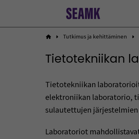
Siirry
sisältöön
Tutkimus ja kehittäminen
Etusivulle
Tietotekniikan l
Tietotekniikan laboratorioi
elektroniikan laboratorio, 
sulautettujen järjestelmien 
Laboratoriot mahdollistava