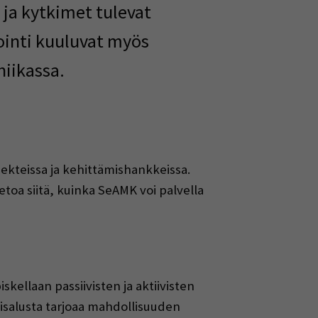
t ja kytkimet tulevat
mointi kuuluvat myös
niikassa.
jekteissa ja kehittämishankkeissa.
toa siitä, kuinka SeAMK voi palvella
skellaan passiivisten ja aktiivisten
isalusta tarjoaa mahdollisuuden