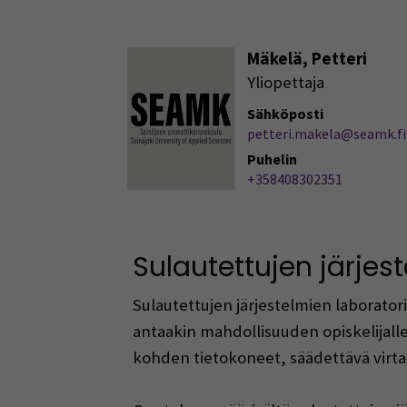
Mäkelä, Petteri
Yliopettaja
Sähköposti
petteri.makela@seamk.fi
Puhelin
+358408302351
Sulautettujen järjes
Sulautettujen järjestelmien laboratori
antaakin mahdollisuuden opiskelijall
kohden tietokoneet, säädettävä virtal