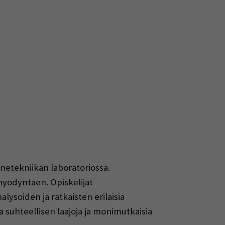
ennetekniikan laboratoriossa.
hyödyntäen. Opiskelijat
lysoiden ja ratkaisten erilaisia
 suhteellisen laajoja ja monimutkaisia