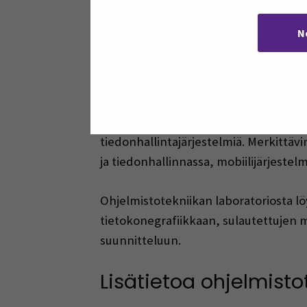
N
Ohjelmistotekniikan 
Ohjelmoinnin taito ja soveltaminen k
tietotekniikan opiskelijoillemme mahdo
tiedonhallintajärjestelmiä. Merkittä
ja tiedonhallinnassa, mobiilijärjeste
Ohjelmistotekniikan laboratoriosta l
tietokonegrafiikkaan, sulautettujen m
suunnitteluun.
Lisätietoa ohjelmisto