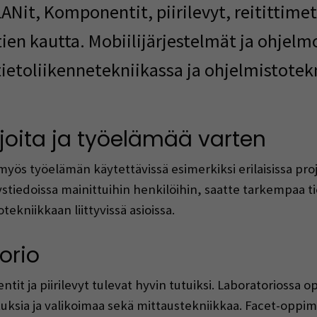
LANit, Komponentit, piirilevyt, reitittime
tien kautta. Mobiilijärjestelmät ja ohjel
ietoliikennetekniikassa ja ohjelmistotek
ijoita ja työelämää varten
yös työelämän käytettävissä esimerkiksi erilaisissa pro
tiedoissa mainittuihin henkilöihin, saatte tarkempaa tie
tekniikkaan liittyvissä asioissa.
orio
t ja piirilevyt tulevat hyvin tutuiksi. Laboratoriossa opi
ksia ja valikoimaa sekä mittaustekniikkaa. Facet-oppim