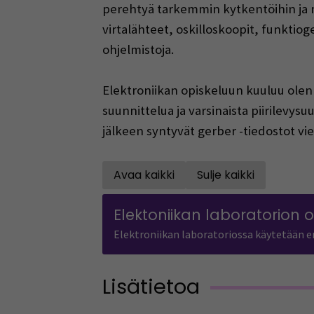
perehtyä tarkemmin kytkentöihin ja mi
virtalähteet, oskilloskoopit, funktiog
ohjelmistoja.
Elektroniikan opiskeluun kuuluu olen
suunnittelua ja varsinaista piirilevys
jälkeen syntyvät gerber -tiedostot vie
Avaa kaikki
Sulje kaikki
Open all accordions
Close all accor
Elektoniikan laboratorion 
Elektroniikan laboratoriossa käytetään er
Lisätietoa