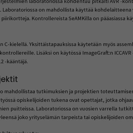
rjestelmien laboratoriossa kohdentuu pitkälti AVR -kontr
an. Laboratoriossa on mahdollista käyttää kohdelaitteena 
 piirikortteja. Kontrollereista SeAMKilla on pääasiassa 
 C-kielellä. Yksittäistapauksissa käytetään myös assemb
kontrollereille. Lisäksi on käytössä ImageGraft:n ICCAVR
2 -kääntäjä.
ektit
rio mahdollistaa tutkimuksien ja projektien toteuttamis
styössä opiskelijoiden tukena ovat opettajat, jotka ohja
n puitteissa. Laboratoriossa on vuosien varrella tutkittu
 yleensä joko yrityselämän tarpeista tai opiskelijoiden