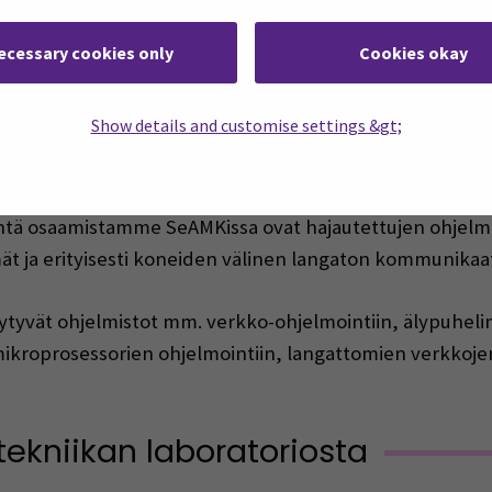
+358408300310
ecessary cookies only
Cookies okay
laboratorio
Show details and customise settings &gt;
äytäntöön omaksutaan ohjelmistotekniikan laboratorioss
llisuuden projektien parissa kokeilla, havainnoida ja su
vintä osaamistamme SeAMKissa ovat hajautettujen ohjel
lmät ja erityisesti koneiden välinen langaton kommunikaa
öytyvät ohjelmistot mm. verkko-ohjelmointiin, älypuheli
ikroprosessorien ohjelmointiin, langattomien verkkojen
tekniikan laboratoriosta