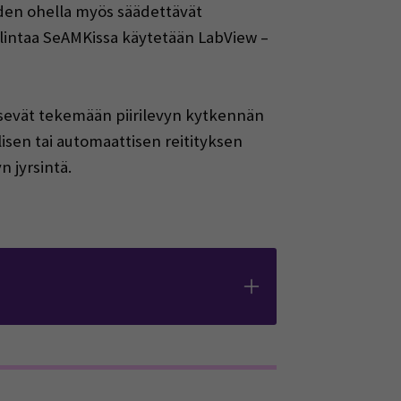
iden ohella myös säädettävät
hallintaa SeAMKissa käytetään LabView –
äsevät tekemään piirilevyn kytkennän
lisen tai automaattisen reitityksen
n jyrsintä.