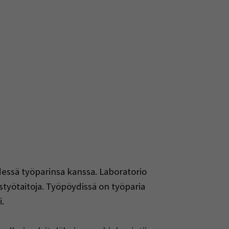
hdessä työparinsa kanssa. Laboratorio
työtaitoja. Työpöydissä on työparia
.