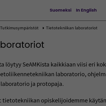
Suomeksi
In English
Vaihda kieltä
Tutkimusympäristöt
Tietotekniikan laboratoriot
aboratoriot
ta löytyy SeAMKista kaikkiaan viisi eri k
tietoliikennetekniikan laboratorio, ohjelm
laboratorio ja protopaja.
t tietotekniikan opiskelijoidemme käyt