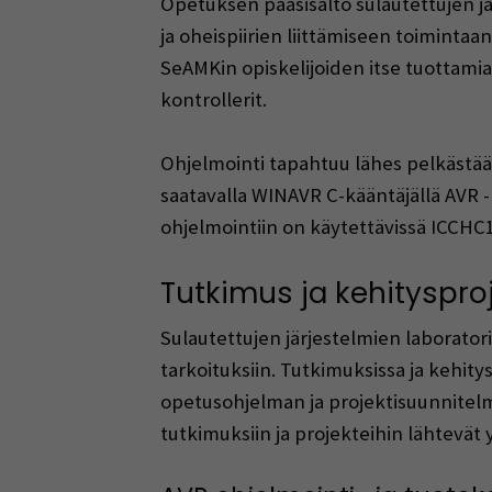
Opetuksen pääsisältö sulautettujen jä
ja oheispiirien liittämiseen toiminta
SeAMKin opiskelijoiden itse tuottamia
kontrollerit.
Ohjelmointi tapahtuu lähes pelkästään
saatavalla WINAVR C-kääntäjällä AVR -
ohjelmointiin on käytettävissä ICCHC1
Tutkimus ja kehitysproj
Sulautettujen järjestelmien laborato
tarkoituksiin. Tutkimuksissa ja kehity
opetusohjelman ja projektisuunnitelmie
tutkimuksiin ja projekteihin lähtevät