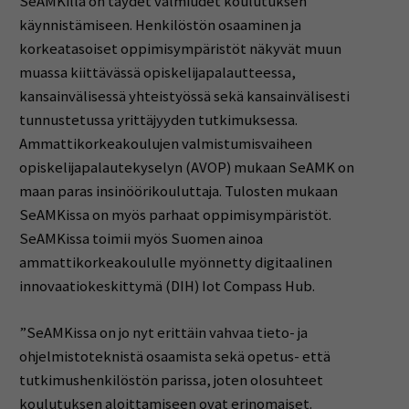
SeAMKilla on täydet valmiudet koulutuksen
käynnistämiseen. Henkilöstön osaaminen ja
korkeatasoiset oppimisympäristöt näkyvät muun
muassa kiittävässä opiskelijapalautteessa,
kansainvälisessä yhteistyössä sekä kansainvälisesti
tunnustetussa yrittäjyyden tutkimuksessa.
Ammattikorkeakoulujen valmistumisvaiheen
opiskelijapalautekyselyn (AVOP) mukaan SeAMK on
maan paras insinöörikouluttaja. Tulosten mukaan
SeAMKissa on myös parhaat oppimisympäristöt.
SeAMKissa toimii myös Suomen ainoa
ammattikorkeakoululle myönnetty digitaalinen
innovaatiokeskittymä (DIH) Iot Compass Hub.
”SeAMKissa on jo nyt erittäin vahvaa tieto- ja
ohjelmistoteknistä osaamista sekä opetus- että
tutkimushenkilöstön parissa, joten olosuhteet
koulutuksen aloittamiseen ovat erinomaiset.