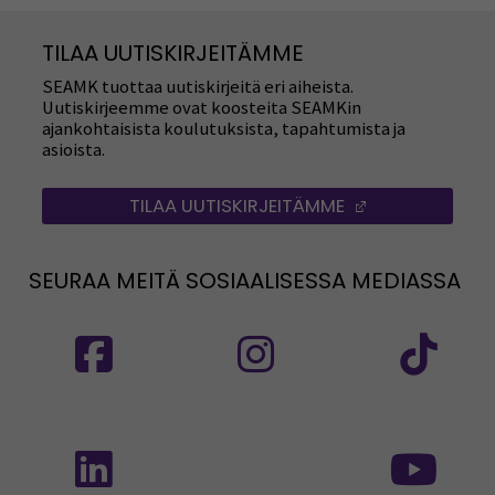
TILAA UUTISKIRJEITÄMME
SEAMK tuottaa uutiskirjeitä eri aiheista.
Uutiskirjeemme ovat koosteita SEAMKin
ajankohtaisista koulutuksista, tapahtumista ja
asioista.
TILAA UUTISKIRJEITÄMME
(AVAUTUU UUT
SEURAA MEITÄ SOSIAALISESSA MEDIASSA
Seuraa meitä sosiaalisessa mediassa: SEAMK
Seuraa meitä sosiaalise
Seu
Seuraa meitä sosiaalisessa mediassa: SEAMK 
Seu