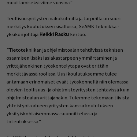
muuttamiseksi viime vuosina.”
Teollisuusyritysten näkökulmilla ja tarpeilla on suuri
merkitys koulutuksen sisällössä, SeAMK Tekniikka -
yksikön johtaja
Heikki Rasku
kertoo.
”Tietotekniikan ja ohjelmistoalan tehtävissä teknisen
osaamisen lisäksi asiakastarpeen ymmärtäminen ja
yrittäjähenkinen työskentelytapa ovat erittäin
merkittävässä roolissa. Uusi koulutuksemme tulee
antamaan erinomaiset eväät työskennellä niin olemassa
olevien teollisuus- ja ohjelmistoyritysten tehtävissä kuin
ohjelmistoalan yrittäjänäkin. Tulemme tekemään tiivistä
yhteistyötä alueen yritysten kanssa koulutuksen
yksityiskohtaisemmassa suunnittelussa ja
toteutuksessa.”