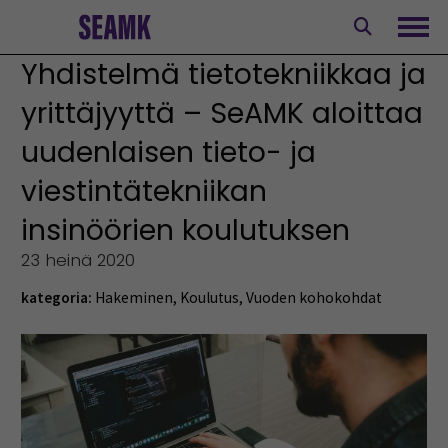
Siirry
sisältöön
Avaa
Yhdistelmä tietotekniikkaa ja
yrittäjyyttä – SeAMK aloittaa
uudenlaisen tieto- ja
viestintätekniikan
insinöörien koulutuksen
23 heinä 2020
kategoria:
Hakeminen
,
Koulutus
,
Vuoden kohokohdat