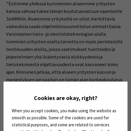
”Esitimme yhdessä kymmenien alueemme yritysten
kanssa vahvaa tukea tämän koulutusvastuun saamiselle
SeAMKiin. Alueemme yrityksillä on ollut merkittäviä
vaikeuksia saada ohjelmistosuunnittelun ammattilaisia.
Varsinaisten tieto- ja viestintäteknologian alalla
toimivien yritysten osalta tarvetta on myös perinteisillä
teollisuuden aloilla, joissa vaatimukset tuotteiden ja
järjestelmien yhä lisääntyvästä älykkyydestä ja
tietoteknisestä ohjattavuudesta ovat kasvaneet koko
ajan. Kinnunen jatkaa, että alueen yritysten kasvun ja
menestyksen peruspilari on tämän alan korkeakoulutus
alueella.
Cookies are okay, right?
Opetus- ja kulttuuriministeriön päätöstiedote asiasta >
(Avautuu uuteen ikkunaan)
When you accept cookies, you make using the website as
smooth as possible. Some of the cookies are used for
statistical purposes, and some are related to services