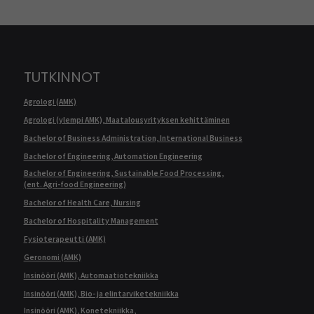
TUTKINNOT
Agrologi (AMK)
Agrologi (ylempi AMK), Maatalousyrityksen kehittäminen
Bachelor of Business Administration, International Business
Bachelor of Engineering, Automation Engineering
Bachelor of Engineering, Sustainable Food Processing,
(ent. Agri-food Engineering)
Bachelor of Health Care, Nursing
Bachelor of Hospitality Management
Fysioterapeutti (AMK)
Geronomi (AMK)
Insinööri (AMK), Automaatiotekniikka
Insinööri (AMK), Bio- ja elintarviketekniikka
Insinööri (AMK), Konetekniikka,