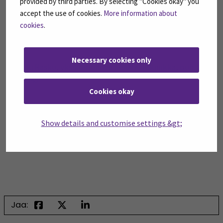
provided by third parties. By selecting "Cookies okay" you
accept the use of cookies.
More information about
Lisätiedot:
cookies
.
Elina Varamäki, vararehtori, puh. 040-8305189
Necessary cookies only
Heikki Rasku, yksikön johtaja SeAMK Tekniikka, puh. 040-
8300345
Cookies okay
Pertti Kinnunen, Etelä-Pohjanmaan kauppakamarin
toimitusjohtaja, puh. 040-5430875
Show details and customise settings &gt;
Jaa: