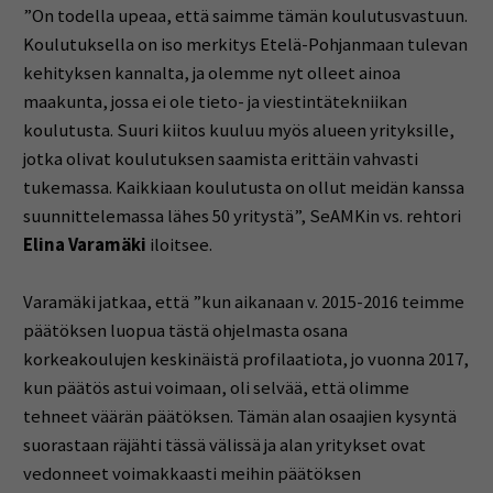
”On todella upeaa, että saimme tämän koulutusvastuun.
Koulutuksella on iso merkitys Etelä-Pohjanmaan tulevan
kehityksen kannalta, ja olemme nyt olleet ainoa
maakunta, jossa ei ole tieto- ja viestintätekniikan
koulutusta. Suuri kiitos kuuluu myös alueen yrityksille,
jotka olivat koulutuksen saamista erittäin vahvasti
tukemassa. Kaikkiaan koulutusta on ollut meidän kanssa
suunnittelemassa lähes 50 yritystä”, SeAMKin vs. rehtori
Elina Varamäki
iloitsee.
Varamäki jatkaa, että ”kun aikanaan v. 2015-2016 teimme
päätöksen luopua tästä ohjelmasta osana
korkeakoulujen keskinäistä profilaatiota, jo vuonna 2017,
kun päätös astui voimaan, oli selvää, että olimme
tehneet väärän päätöksen. Tämän alan osaajien kysyntä
suorastaan räjähti tässä välissä ja alan yritykset ovat
vedonneet voimakkaasti meihin päätöksen