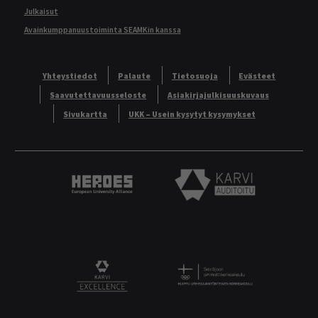
Julkaisut
Avainkumppanuustoiminta SEAMKin kanssa
Yhteystiedot
Palaute
Tietosuoja
Evästeet
Saavutettavuusseloste
Asiakirjajulkisuuskuvaus
Sivukartta
UKK – Usein kysytyt kysymykset
Heroes European University Alliance logo
Karvi Auditoitu logo
Logo
KARVI Excellence logo.