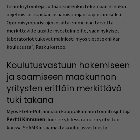
Lisärekrytointeja tullaan kuitenkin tekemään etenkin
ohjelmistotekniikan osaamispohjan laajentamiseksi.
Oppimisympäristöjen osalta emme näe tarvetta
merkittäville uusille investoinneille, vaan nykyiset
laboratoriot tukevat mainiosti myös tietotekniikan
koulutusta”, Rasku kertoo.
Koulutusvastuun hakemiseen
ja saamiseen maakunnan
yritysten erittäin merkittävä
tuki takana
Myös Etelä-Pohjanmaan kauppakamarin toimitusjohtaja
Pertti Kinnunen
iloitsee yhdessä alueen yritysten
kanssa SeAMKin saamasta koulutusvastuusta.