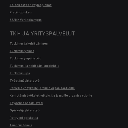
Toisen asteen väyläopinnot
Ristiinopiskelu
SEAMK Verkkokampus
TKI- JA YRITYSPALVELUT
Tutkimus ja kehittäminen
Tutkimusryhmät
Tutkimusympäristöt
Tutkimus- ja kehittämisprojektit
Tutkimuslupa
Työelämäyhteistyö
Palvelut yrityksille ja muille organisaatioille
Kehittämistyökalut yrityksille ja muille organisaatioille
Täydennä osaamistasi
Opiskelijayhteistyö
Rekrytoi opiskelija
Asiantuntemus