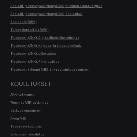
Sosiaali- ja terveysala ylempi AMK, Kliininen asiantuntijuus
Sosiaali- ja terveysala ylempi AMK, Sosiaaliala
Sosionomi (AMK)
Terveydenhoitaja (AMK)
Tradenomi (AMK), Digitaalinen liiketoiminta
Tradenomi (AMK), Kirjasto- ja tietopalveluala
Tradenomi (AMK), Liiketalous
Tradenomi (AMK), Pk-yrittäjyys
Tradenomi (ylempi AMK), Liiketoimintaosaaminen
KOULUTUKSET
AMK-tutkinnot
Ylemmät AMK-tutkinnot
Jatkuva oppiminen
Avoin AMK
Täydennyskoulutus
Erikoistumiskoulutus