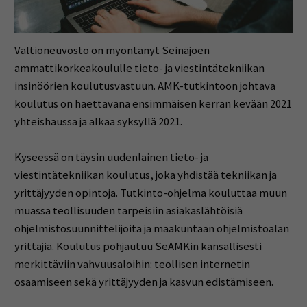
Valtioneuvosto on myöntänyt Seinäjoen
ammattikorkeakoululle tieto- ja viestintätekniikan
insinöörien koulutusvastuun. AMK-tutkintoon johtava
koulutus on haettavana ensimmäisen kerran kevään 2021
yhteishaussa ja alkaa syksyllä 2021.
Kyseessä on täysin uudenlainen tieto- ja
viestintätekniikan koulutus, joka yhdistää tekniikan ja
yrittäjyyden opintoja. Tutkinto-ohjelma kouluttaa muun
muassa teollisuuden tarpeisiin asiakaslähtöisiä
ohjelmistosuunnittelijoita ja maakuntaan ohjelmistoalan
yrittäjiä. Koulutus pohjautuu SeAMKin kansallisesti
merkittäviin vahvuusaloihin: teollisen internetin
osaamiseen sekä yrittäjyyden ja kasvun edistämiseen.